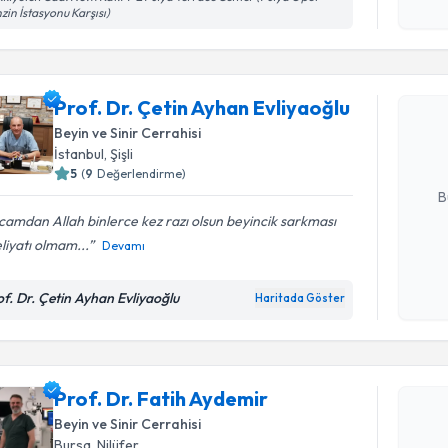
işlenm
zin İstasyonu Karşısı)
Randevu T
Prof. Dr. 
Prof. Dr. Çetin Ayhan Evliyaoğlu
oluşturun. 
hazırlandığ
Beyin ve Sinir Cerrahisi
İstanbul
, Şişli
E-posta Ad
5
(
9
Değerlendirme)
B
amdan Allah binlerce kez razı olsun beyincik sarkması
iyatı olmam...
Devamı
Kişisel
okudum
of. Dr. Çetin Ayhan Evliyaoğlu
Haritada Göster
işlenm
Randevu T
Prof. Dr. 
Prof. Dr. Fatih Aydemir
Size bu uzm
Beyin ve Sinir Cerrahisi
hazırlandığ
Bursa
, Nilüfer