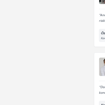
Ann
riskl
Öz
Kon
Dok
kon
Ka