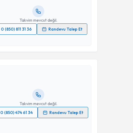
resiniz
Takvim mevcut değil.
0 (850) 811 31 36
Randevu Talep Et
 verilerimin işlenmesine ilişkin
Aydınlatma Metni
'ni
 ve kişisel verilerimin belirtilen kapsamda
akvimi Talebi
esini kabul ediyorum.
Takvim Talebini Gönder
 Onur Kulaksızoğlu
için randevu takvimi talebi
Size bu uzmandan randevu almanız için bir takvim
ında e-posta ile bilgilendireceğiz.
resiniz
Takvim mevcut değil.
0 (850) 474 61 34
Randevu Talep Et
 verilerimin işlenmesine ilişkin
Aydınlatma Metni
'ni
 ve kişisel verilerimin belirtilen kapsamda