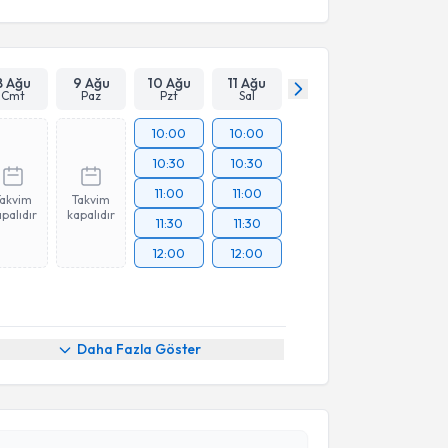
8 Ağu
9 Ağu
10 Ağu
11 Ağu
Cmt
Paz
Pzt
Sal
10:00
10:00
10:30
10:30
11:00
11:00
Takvim
Takvim
palıdır
kapalıdır
11:30
11:30
12:00
12:00
akvimi Talebi
Daha Fazla Göster
 Koray Özduman
için randevu takvimi talebi
Size bu uzmandan randevu almanız için bir takvim
ında e-posta ile bilgilendireceğiz.