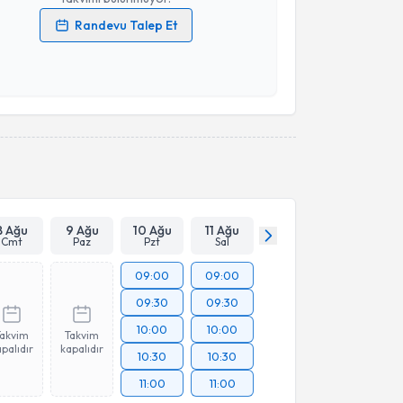
Randevu Talep Et
 verilerimin işlenmesine ilişkin
Aydınlatma Metni
'ni
 ve kişisel verilerimin belirtilen kapsamda
esini kabul ediyorum.
Takvim Talebini Gönder
8 Ağu
9 Ağu
10 Ağu
11 Ağu
Cmt
Paz
Pzt
Sal
09:00
09:00
09:30
09:30
10:00
10:00
Takvim
Takvim
palıdır
kapalıdır
10:30
10:30
11:00
11:00