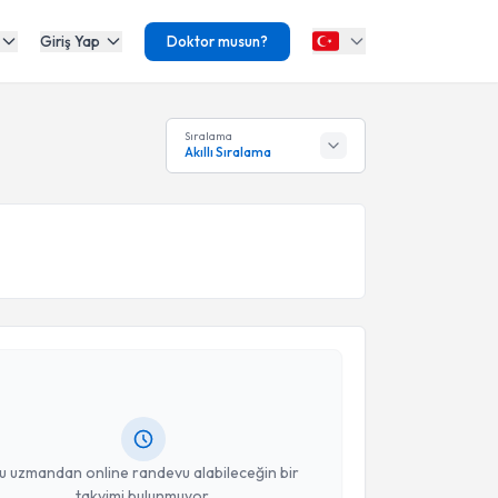
Giriş Yap
Doktor musun?
Sıralama
Akıllı Sıralama
akvimi Talebi
taç Can
için randevu takvimi talebi oluşturun. Size bu
ndevu almanız için bir takvim hazırlandığında e-
lgilendireceğiz.
resiniz
u uzmandan online randevu alabileceğin bir
takvimi bulunmuyor.