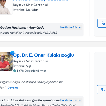
Beyin ve Sinir Cerrahisi
E-posta Ad
İstanbul
, Üsküdar
ıbadem Hastanesi - Altunizade
Haritada Göster
Kişisel
unizade Mahallesi, Yurtcan Sokağı No:1, 34662
okudum
Randevu T
işlenm
Op. Dr. E. Onur Kulaksızoğlu
Op. Dr. E.
oluşturun. 
Beyin ve Sinir Cerrahisi
hazırlandığ
İstanbul
, Şişli
5
(
78
Değerlendirme)
E-posta Ad
 ilgili ve bilgili, hastasıyla özdeşleşebilen bir
or.
Devamı
Kişisel
. Dr. E. Onur Kulaksızoğlu Muayenehanesi
Haritada Göster
okudum
kıyeten Cad. No:11 Kat:M-2 Fulya Terrace Center (Fulya Opet