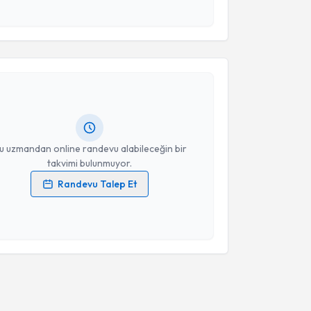
esini kabul ediyorum.
akvimi Talebi
Takvim Talebini Gönder
tilla Yılmaz
için randevu takvimi talebi oluşturun.
andan randevu almanız için bir takvim
ında e-posta ile bilgilendireceğiz.
resiniz
u uzmandan online randevu alabileceğin bir
takvimi bulunmuyor.
Randevu Talep Et
 verilerimin işlenmesine ilişkin
Aydınlatma Metni
'ni
 ve kişisel verilerimin belirtilen kapsamda
esini kabul ediyorum.
Takvim Talebini Gönder