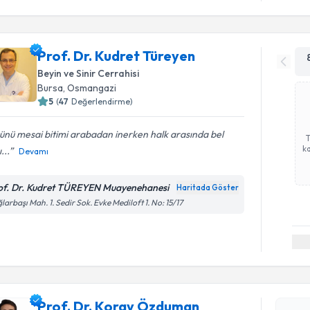
Prof. Dr. Kudret Türeyen
Beyin ve Sinir Cerrahisi
Bursa
, Osmangazi
5
(
47
Değerlendirme)
günü mesai bitimi arabadan inerken halk arasında bel
ka
ı...
Devamı
of. Dr. Kudret TÜREYEN Muayenehanesi
Haritada Göster
larbaşı Mah. 1. Sedir Sok. Evke Mediloft 1. No: 15/17
Randevu T
Prof. Dr.
oluşturun. 
Prof. Dr. Koray Özduman
hazırlandığ