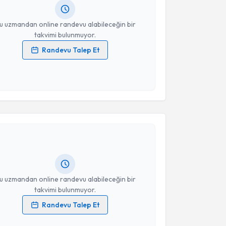
resiniz
u uzmandan online randevu alabileceğin bir
takvimi bulunmuyor.
Randevu Talep Et
 verilerimin işlenmesine ilişkin
Aydınlatma Metni
'ni
 ve kişisel verilerimin belirtilen kapsamda
esini kabul ediyorum.
akvimi Talebi
Takvim Talebini Gönder
bdulmammad Guliyev
için randevu takvimi talebi
Size bu uzmandan randevu almanız için bir takvim
ında e-posta ile bilgilendireceğiz.
resiniz
u uzmandan online randevu alabileceğin bir
takvimi bulunmuyor.
Randevu Talep Et
 verilerimin işlenmesine ilişkin
Aydınlatma Metni
'ni
 ve kişisel verilerimin belirtilen kapsamda