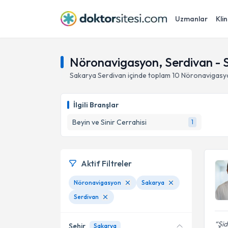
Uzmanlar
Klin
Nöronavigasyon, Serdivan - 
Sakarya
Serdivan
içinde toplam
10
Nöronavigasy
İlgili Branşlar
Beyin ve Sinir Cerrahisi
1
Aktif Filtreler
Nöronavigasyon
Sakarya
Serdivan
Şid
Şehir
Sakarya