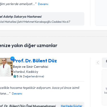
iğim yerlerde ameliyat...
Devamı
Kişisel
okudum
el Adatıp Sakarya Hastanesi
işlenm
iklal Mahallesi Şehit Mehmet Karabaşoğlu Caddesi No:67
enize yakın diğer uzmanlar
Prof. Dr. Bülent Düz
Beyin ve Sinir Cerrahisi
İstanbul
, Kadıköy
5
(
4
Değerlendirme)
elikle hocama teşekkür ediyorum. koca yıl önce isimli
ka
ane...
Devamı
of. Dr. Bülent Düz Özel Muayenehanesi
Haritada Göster