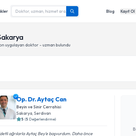
ikler
Blog
Kayıt Ol
Sakarya
on
uygulayan doktor - uzman bulundu
Randevu T
Op. Dr. Ay
Op. Dr. Aytaç Can
uzmandan ra
Beyin ve Sinir Cerrahisi
posta ile bi
Sakarya
, Serdivan
5
(
5
Değerlendirme)
E-posta Ad
B
detli ağrılarla Aytaç Bey’e başvurdum. Daha önce