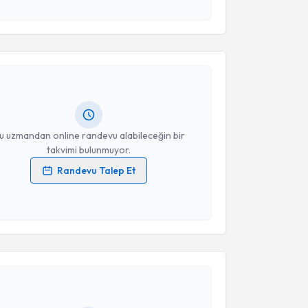
esini kabul ediyorum.
akvimi Talebi
Takvim Talebini Gönder
Çetin Ayhan Evliyaoğlu
için randevu takvimi talebi
Size bu uzmandan randevu almanız için bir takvim
ında e-posta ile bilgilendireceğiz.
resiniz
u uzmandan online randevu alabileceğin bir
takvimi bulunmuyor.
Randevu Talep Et
 verilerimin işlenmesine ilişkin
Aydınlatma Metni
'ni
 ve kişisel verilerimin belirtilen kapsamda
esini kabul ediyorum.
akvimi Talebi
Takvim Talebini Gönder
Fatih Aydemir
için randevu takvimi talebi oluşturun.
andan randevu almanız için bir takvim
ında e-posta ile bilgilendireceğiz.