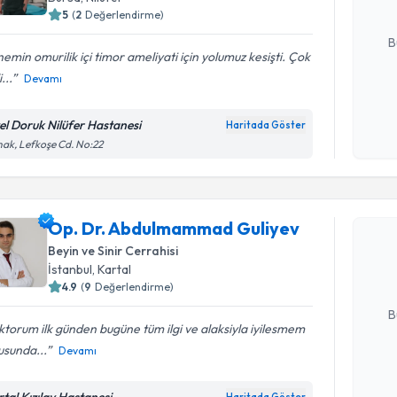
5
(
2
Değerlendirme)
E-posta Ad
B
emin omurilik içi timor ameliyati için yolumuz kesişti. Çok
i...
Devamı
Kişisel
okudum
el Doruk Nilüfer Hastanesi
Haritada Göster
işlenm
ak, Lefkoşe Cd. No:22
Randevu T
Op. Dr. A
Op. Dr. Abdulmammad Guliyev
oluşturun. 
Beyin ve Sinir Cerrahisi
hazırlandığ
İstanbul
, Kartal
4.9
(
9
Değerlendirme)
E-posta Ad
B
torum ilk günden bugüne tüm ilgi ve alaksiyla iyilesmem
usunda...
Devamı
Kişisel
okudum
rtal Kızılay Hastanesi
Haritada Göster