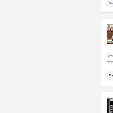
Ben
Hoc
amel
Pr