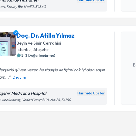
işlenm
arı, Kızılay Blv. No:30, 34860
Randevu T
Doç. Dr. A
Doç. Dr. Atilla Yılmaz
Size bu uzm
Beyin ve Sinir Cerrahisi
hazırlandığ
İstanbul
, Ataşehir
5
(
1
Değerlendirme)
E-posta Ad
B
eryüzlü güven veren hastasıyla iletişimi çok iyi olan sayın
am...
Devamı
Kişisel
okudum
aşehir Medicana Hospital
Haritada Göster
işlenm
ükbakkalköy, Vedat Günyol Cd. No:24, 34750