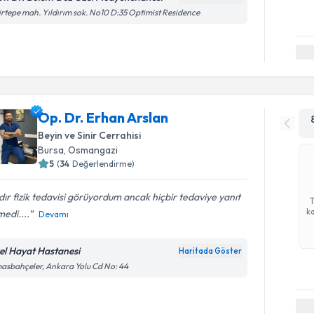
irtepe mah. Yıldırım sok. No10 D:35 Optimist Residence
Op. Dr. Erhan Arslan
Beyin ve Sinir Cerrahisi
Bursa
, Osmangazi
5
(
34
Değerlendirme)
ır fizik tedavisi görüyordum ancak hiçbir tedaviye yanıt
ka
edi....
Devamı
el Hayat Hastanesi
Haritada Göster
asbahçeler, Ankara Yolu Cd No: 44