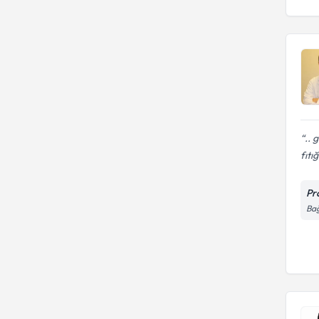
.. 
fıtığ
Pr
Bağ