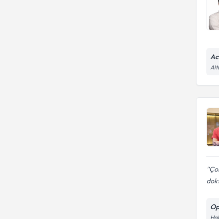
Ac
Alt
Çok
dokt
Op
Hak