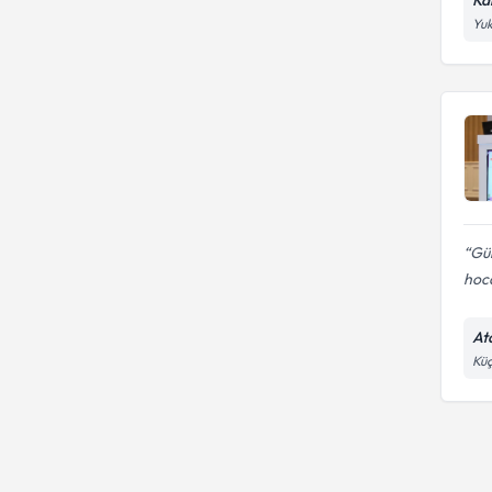
Yuk
Gül
hoc
At
Küç