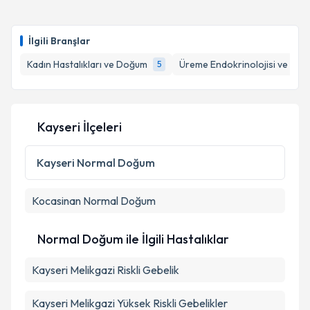
Op. Dr. Bihter Senem Feyzioğlu
için randevu
takvimi talebi oluşturun. Size bu uzmandan randevu
Takvim Talebini Gönder
İlgili Branşlar
almanız için bir takvim hazırlandığında e-posta ile
bilgilendireceğiz.
Kadın Hastalıkları ve Doğum
Üreme Endokrinolojisi ve İnfert
5
E-posta Adresiniz
Kayseri İlçeleri
Kişisel verilerimin işlenmesine ilişkin
Aydınlatma
Kayseri
Normal Doğum
Metni
'ni okudum ve kişisel verilerimin belirtilen
kapsamda işlenmesini kabul ediyorum.
Kocasinan
Normal Doğum
Takvim Talebini Gönder
Normal Doğum ile İlgili Hastalıklar
Kayseri Melikgazi Riskli Gebelik
Kayseri Melikgazi Yüksek Riskli Gebelikler