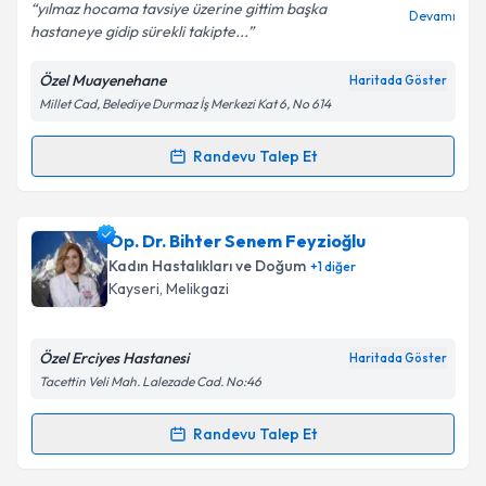
yılmaz hocama tavsiye üzerine gittim başka
Devamı
hastaneye gidip sürekli takipte...
Özel Muayenehane
Haritada Göster
Millet Cad, Belediye Durmaz İş Merkezi Kat 6, No 614
Randevu Talep Et
Randevu Takvimi Talebi
Prof. Dr. Yılmaz Şahin
için randevu takvimi talebi
Op. Dr. Bihter Senem Feyzioğlu
oluşturun. Size bu uzmandan randevu almanız için bir
Kadın Hastalıkları ve Doğum
+
1
diğer
takvim hazırlandığında e-posta ile bilgilendireceğiz.
Kayseri
, Melikgazi
E-posta Adresiniz
Özel Erciyes Hastanesi
Haritada Göster
Tacettin Veli Mah. Lalezade Cad. No:46
Kişisel verilerimin işlenmesine ilişkin
Aydınlatma
Randevu Talep Et
Randevu Takvimi Talebi
Metni
'ni okudum ve kişisel verilerimin belirtilen
kapsamda işlenmesini kabul ediyorum.