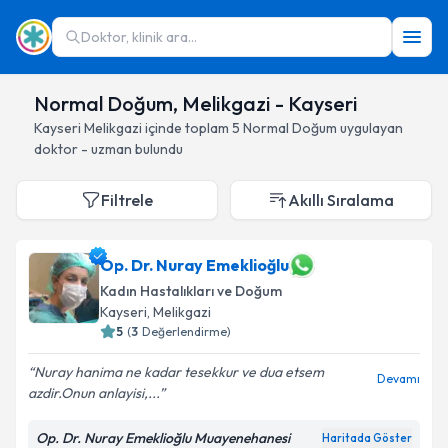
Doktor, klinik ara...
Normal Doğum, Melikgazi - Kayseri
Kayseri
Melikgazi
içinde toplam
5
Normal Doğum
uygulayan
doktor - uzman bulundu
Filtrele
Akıllı Sıralama
Op. Dr. Nuray Emeklioğlu
Kadın Hastalıkları ve Doğum
Kayseri
, Melikgazi
5
(
3
Değerlendirme)
Nuray hanima ne kadar tesekkur ve dua etsem
Devamı
azdir.Onun anlayisi,...
Op. Dr. Nuray Emeklioğlu Muayenehanesi
Haritada Göster