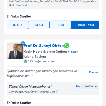
Mahfesığmaz Mahallesi, Turgut Özal Blv. G1 Blok No:3 D:1 Aksagaz Yanı
Vodafone üstü
En Yakın Saatler
10:00
10:30
11:00
Daha Fazla
Prof. Dr. Süheyl Ökten
Kadın Hastalıkları ve Doğum
+
1
diğer
Adana
, Seyhan
5
(
3
Değerlendirme)
Şahane bir doktor çok samimi çok sıcakkanlı ve
Devamı
bilgilendirici bir...
Süheyl Ökten Muayenehanesi
Haritada Göster
Cemalpaşa Mah. Cevat Yurdakul Cad. 7
En Yakın Saatler