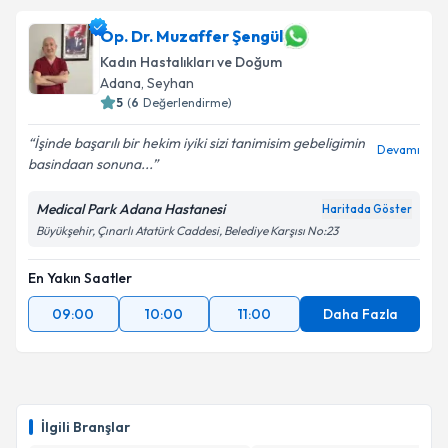
Op. Dr. Muzaffer Şengül
Kadın Hastalıkları ve Doğum
Adana
, Seyhan
5
(
6
Değerlendirme)
İşinde başarılı bir hekim iyiki sizi tanimisim gebeligimin
Devamı
basindaan sonuna...
Medical Park Adana Hastanesi
Haritada Göster
Büyükşehir, Çınarlı Atatürk Caddesi, Belediye Karşısı No:23
En Yakın Saatler
09:00
10:00
11:00
Daha Fazla
İlgili Branşlar