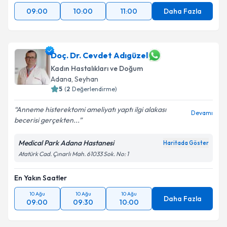
09:00
10:00
11:00
Daha Fazla
Doç. Dr. Cevdet Adıgüzel
Kadın Hastalıkları ve Doğum
Adana
, Seyhan
5
(
2
Değerlendirme)
Anneme histerektomi ameliyatı yaptı ilgi alakası
Devamı
becerisi gerçekten...
Medical Park Adana Hastanesi
Haritada Göster
Atatürk Cad. Çınarlı Mah. 61033 Sok. No: 1
En Yakın Saatler
10 Ağu
10 Ağu
10 Ağu
Daha Fazla
09:00
09:30
10:00