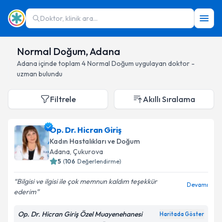
Doktor, klinik ara...
Normal Doğum, Adana
Adana
içinde toplam
4
Normal Doğum
uygulayan doktor -
uzman bulundu
Filtrele
Akıllı Sıralama
Op. Dr. Hicran Giriş
Kadın Hastalıkları ve Doğum
Adana
, Çukurova
5
(
106
Değerlendirme)
Bilgisi ve ilgisi ile çok memnun kaldım teşekkür
Devamı
ederim
Op. Dr. Hicran Giriş Özel Muayenehanesi
Haritada Göster