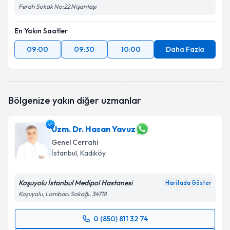
Ferah Sokak No:22 Nişantaşı
En Yakın Saatler
09:00
09:30
10:00
Daha Fazla
Bölgenize yakın diğer uzmanlar
Uzm. Dr. Hasan Yavuz
Genel Cerrahi
İstanbul
, Kadıköy
Koşuyolu İstanbul Medipol Hastanesi
Haritada Göster
Koşuyolu, Lambacı Sokağı, 34718
0 (850) 811 32 74
Randevu Takvimi Talebi