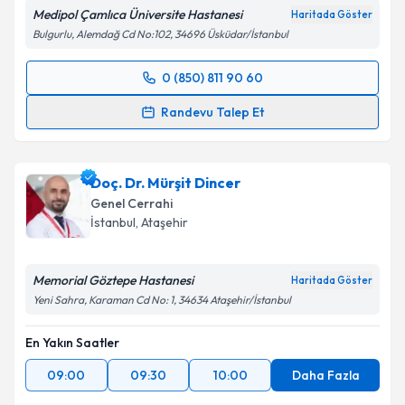
Medipol Çamlıca Üniversite Hastanesi
Haritada Göster
Bulgurlu, Alemdağ Cd No:102, 34696 Üsküdar/İstanbul
0 (850) 811 90 60
Randevu Takvimi Talebi
Randevu Talep Et
Op. Dr. Cem Oruç
için randevu takvimi talebi
oluşturun. Size bu uzmandan randevu almanız için bir
Doç. Dr. Mürşit Dincer
takvim hazırlandığında e-posta ile bilgilendireceğiz.
Genel Cerrahi
E-posta Adresiniz
İstanbul
, Ataşehir
Memorial Göztepe Hastanesi
Haritada Göster
Yeni Sahra, Karaman Cd No: 1, 34634 Ataşehir/İstanbul
Kişisel verilerimin işlenmesine ilişkin
Aydınlatma
Metni
'ni okudum ve kişisel verilerimin belirtilen
En Yakın Saatler
kapsamda işlenmesini kabul ediyorum.
09:00
09:30
10:00
Daha Fazla
Takvim Talebini Gönder