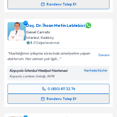
Randevu Talep Et
Uzm. Dr. Hasan Yavuz
için randevu takvimi talebi
oluşturun. Size bu uzmandan randevu almanız için bir
takvim hazırlandığında e-posta ile bilgilendireceğiz.
Doç. Dr. İhsan Metin Leblebici
Genel Cerrahi
E-posta Adresiniz
İstanbul
, Kadıköy
5
(
1
Değerlendirme)
Hastalığımın iyileşme sürecinde ameliyatımı yapan
Devamı
doktorum. Her zaman çok ilgili...
Kişisel verilerimin işlenmesine ilişkin
Aydınlatma
Metni
'ni okudum ve kişisel verilerimin belirtilen
Koşuyolu İstanbul Medipol Hastanesi
Haritada Göster
kapsamda işlenmesini kabul ediyorum.
Koşuyolu, Lambacı Sokağı, 34718
Takvim Talebini Gönder
0 (850) 811 32 74
Randevu Takvimi Talebi
Randevu Talep Et
Doç. Dr. İhsan Metin Leblebici
için randevu takvimi
talebi oluşturun. Size bu uzmandan randevu almanız