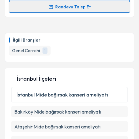
Randevu Talep Et
Prof. Dr. Bilgi Baca
için randevu takvimi talebi
oluşturun. Size bu uzmandan randevu almanız için bir
takvim hazırlandığında e-posta ile bilgilendireceğiz.
İlgili Branşlar
E-posta Adresiniz
Genel Cerrahi
1
Kişisel verilerimin işlenmesine ilişkin
Aydınlatma
İstanbul İlçeleri
Metni
'ni okudum ve kişisel verilerimin belirtilen
kapsamda işlenmesini kabul ediyorum.
İstanbul
Mide bağırsak kanseri ameliyatı
Takvim Talebini Gönder
Bakırköy
Mide bağırsak kanseri ameliyatı
Ataşehir
Mide bağırsak kanseri ameliyatı