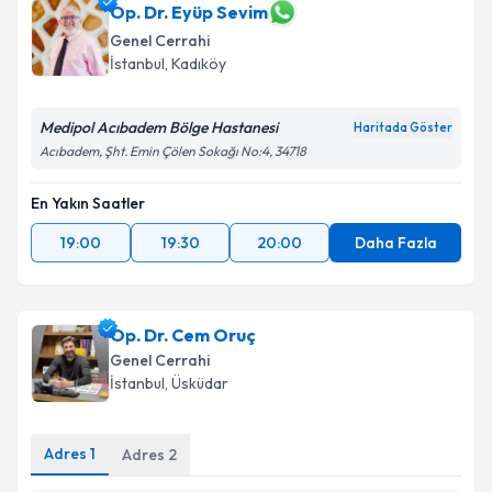
için bir takvim hazırlandığında e-posta ile
Op. Dr. Eyüp Sevim
bilgilendireceğiz.
Genel Cerrahi
İstanbul
, Kadıköy
E-posta Adresiniz
Medipol Acıbadem Bölge Hastanesi
Haritada Göster
Acıbadem, Şht. Emin Çölen Sokağı No:4, 34718
Kişisel verilerimin işlenmesine ilişkin
Aydınlatma
En Yakın Saatler
Metni
'ni okudum ve kişisel verilerimin belirtilen
kapsamda işlenmesini kabul ediyorum.
19:00
19:30
20:00
Daha Fazla
Takvim Talebini Gönder
Op. Dr. Cem Oruç
Genel Cerrahi
İstanbul
, Üsküdar
Adres
1
Adres
2