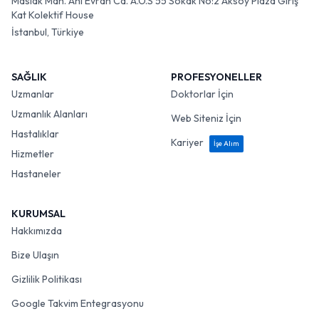
Maslak Mah. Ahi Evran Cd. A.O.S 55 Sokak No:2 Aksoy Plaza Giriş
Kat Kolektif House
İstanbul, Türkiye
SAĞLIK
PROFESYONELLER
Uzmanlar
Doktorlar İçin
Uzmanlık Alanları
Web Siteniz İçin
Hastalıklar
Kariyer
İşe Alım
Hizmetler
Hastaneler
KURUMSAL
Hakkımızda
Bize Ulaşın
Gizlilik Politikası
Google Takvim Entegrasyonu