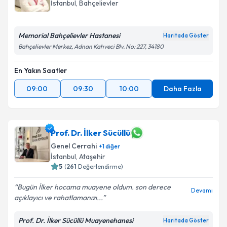
İstanbul
, Bahçelievler
Memorial Bahçelievler Hastanesi
Haritada Göster
Bahçelievler Merkez, Adnan Kahveci Blv. No: 227, 34180
En Yakın Saatler
09:00
09:30
10:00
Daha Fazla
Prof. Dr. İlker Sücüllü
Genel Cerrahi
+
1
diğer
İstanbul
, Ataşehir
5
(
261
Değerlendirme)
Bugün İlker hocama muayene oldum. son derece
Devamı
açıklayıcı ve rahatlamanızı...
Prof. Dr. İlker Sücüllü Muayenehanesi
Haritada Göster