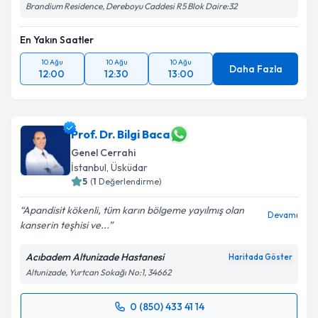
Brandium Residence, Dereboyu Caddesi R5 Blok Daire:32
En Yakın Saatler
10 Ağu
10 Ağu
10 Ağu
Daha Fazla
12:00
12:30
13:00
Prof. Dr. Bilgi Baca
Genel Cerrahi
İstanbul
, Üsküdar
5
(
1
Değerlendirme)
Apandisit kökenli, tüm karın bölgeme yayılmış olan
Devamı
kanserin teşhisi ve...
Acıbadem Altunizade Hastanesi
Haritada Göster
Altunizade, Yurtcan Sokağı No:1, 34662
0 (850) 433 41 14
Randevu Takvimi Talebi