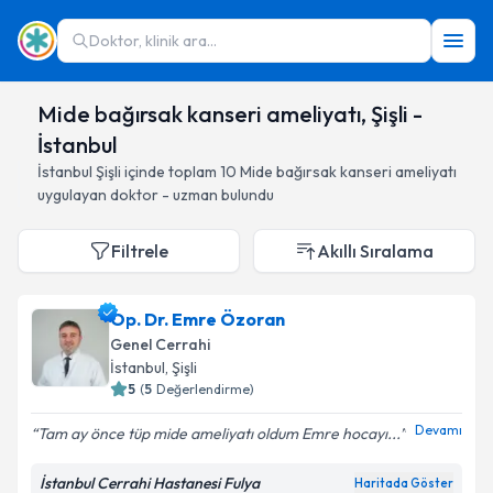
Doktor, klinik ara...
Mide bağırsak kanseri ameliyatı, Şişli -
İstanbul
İstanbul
Şişli
içinde toplam
10
Mide bağırsak kanseri ameliyatı
uygulayan doktor - uzman bulundu
Filtrele
Akıllı Sıralama
Op. Dr. Emre Özoran
Genel Cerrahi
İstanbul
, Şişli
5
(
5
Değerlendirme)
Devamı
Tam ay önce tüp mide ameliyatı oldum Emre hocayı...
İstanbul Cerrahi Hastanesi Fulya
Haritada Göster