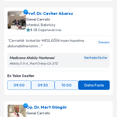
Prof. Dr. Cevher Akarsu
Genel Cerrahi
İstanbul
, Bakırköy
5
(
13
Değerlendirme)
Cerrahlık ️ kutsal bir MESLEĞİN insan hayatına
Devamı
dokunabilmensinin...
Medicana Ataköy Hastanesi
Haritada Göster
Ataköy 2-5-6., Rauf Orbay Cd. 2/1Z
En Yakın Saatler
09:00
09:30
10:00
Daha Fazla
Op. Dr. Mert Güngör
Genel Cerrahi