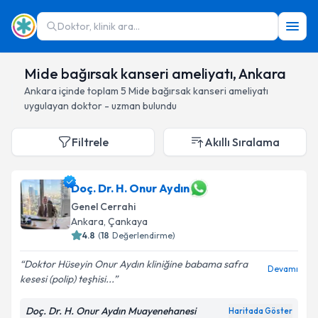
Doktor, klinik ara...
Mide bağırsak kanseri ameliyatı, Ankara
Ankara
içinde toplam
5
Mide bağırsak kanseri ameliyatı
uygulayan doktor - uzman bulundu
Filtrele
Akıllı Sıralama
Doç. Dr. H. Onur Aydın
Genel Cerrahi
Ankara
, Çankaya
4.8
(
18
Değerlendirme)
Doktor Hüseyin Onur Aydın kliniğine babama safra
Devamı
kesesi (polip) teşhisi...
Doç. Dr. H. Onur Aydın Muayenehanesi
Haritada Göster