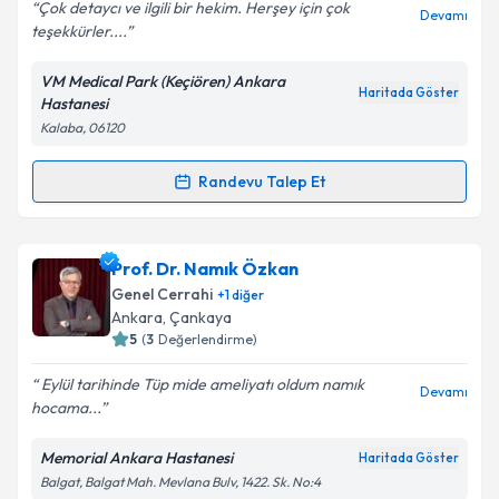
E-posta Adresiniz
Çok detaycı ve ilgili bir hekim. Herşey için çok
Devamı
teşekkürler....
VM Medical Park (Keçiören) Ankara
Haritada Göster
Hastanesi
Kişisel verilerimin işlenmesine ilişkin
Aydınlatma
Kalaba, 06120
Metni
'ni okudum ve kişisel verilerimin belirtilen
kapsamda işlenmesini kabul ediyorum.
Randevu Talep Et
Randevu Takvimi Talebi
Takvim Talebini Gönder
Op. Dr. Müjdat Güller
için randevu takvimi talebi
Prof. Dr. Namık Özkan
oluşturun. Size bu uzmandan randevu almanız için bir
Genel Cerrahi
+
1
diğer
takvim hazırlandığında e-posta ile bilgilendireceğiz.
Ankara
, Çankaya
5
(
3
Değerlendirme)
E-posta Adresiniz
Eylül tarihinde Tüp mide ameliyatı oldum namık
Devamı
hocama...
Memorial Ankara Hastanesi
Haritada Göster
Kişisel verilerimin işlenmesine ilişkin
Aydınlatma
Balgat, Balgat Mah. Mevlana Bulv, 1422. Sk. No:4
Metni
'ni okudum ve kişisel verilerimin belirtilen