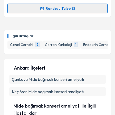
kapsamda işlenmesini kabul ediyorum.
Randevu Talep Et
Randevu Takvimi Talebi
Takvim Talebini Gönder
Prof. Dr. Namık Özkan
için randevu takvimi talebi
oluşturun. Size bu uzmandan randevu almanız için bir
İlgili Branşlar
takvim hazırlandığında e-posta ile bilgilendireceğiz.
Genel Cerrahi
Cerrahi Onkoloji
Endokrin Cerrahisi
5
1
E-posta Adresiniz
Ankara İlçeleri
Kişisel verilerimin işlenmesine ilişkin
Aydınlatma
Çankaya
Metni
Mide bağırsak kanseri ameliyatı
'ni okudum ve kişisel verilerimin belirtilen
kapsamda işlenmesini kabul ediyorum.
Keçiören
Mide bağırsak kanseri ameliyatı
Takvim Talebini Gönder
Mide bağırsak kanseri ameliyatı ile İlgili
Hastalıklar