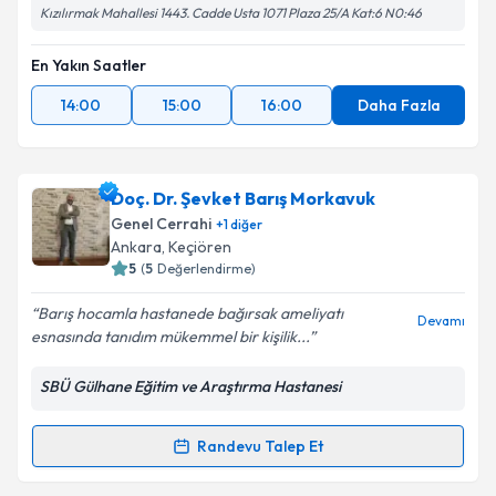
Kızılırmak Mahallesi 1443. Cadde Usta 1071 Plaza 25/A Kat:6 N0:46
En Yakın Saatler
14:00
15:00
16:00
Daha Fazla
Doç. Dr. Şevket Barış Morkavuk
Genel Cerrahi
+
1
diğer
Ankara
, Keçiören
5
(
5
Değerlendirme)
Barış hocamla hastanede bağırsak ameliyatı
Devamı
esnasında tanıdım mükemmel bir kişilik...
SBÜ Gülhane Eğitim ve Araştırma Hastanesi
Randevu Talep Et
Randevu Takvimi Talebi