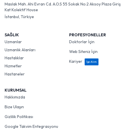
Maslak Mah. Ahi Evran Cd. A.O.S 55 Sokak No:2 Aksoy Plaza Giriş
Kat Kolektif House
İstanbul, Türkiye
SAĞLIK
PROFESYONELLER
Uzmanlar
Doktorlar İçin
Uzmanlık Alanları
Web Siteniz İçin
Hastalıklar
Kariyer
İşe Alım
Hizmetler
Hastaneler
KURUMSAL
Hakkımızda
Bize Ulaşın
Gizlilik Politikası
Google Takvim Entegrasyonu