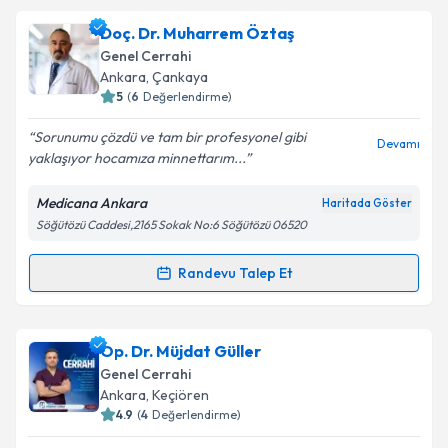
Doç. Dr. Şevket Barış Morkavuk
için randevu
Doç. Dr. Muharrem Öztaş
takvimi talebi oluşturun. Size bu uzmandan randevu
Genel Cerrahi
almanız için bir takvim hazırlandığında e-posta ile
Ankara
, Çankaya
bilgilendireceğiz.
5
(
6
Değerlendirme)
E-posta Adresiniz
Sorunumu çözdü ve tam bir profesyonel gibi
Devamı
yaklaşıyor hocamıza minnettarım...
Medicana Ankara
Haritada Göster
Söğütözü Caddesi,2165 Sokak No:6 Söğütözü 06520
Kişisel verilerimin işlenmesine ilişkin
Aydınlatma
Metni
'ni okudum ve kişisel verilerimin belirtilen
kapsamda işlenmesini kabul ediyorum.
Randevu Talep Et
Randevu Takvimi Talebi
Takvim Talebini Gönder
Doç. Dr. Muharrem Öztaş
için randevu takvimi
Op. Dr. Müjdat Güller
talebi oluşturun. Size bu uzmandan randevu almanız
Genel Cerrahi
için bir takvim hazırlandığında e-posta ile
Ankara
, Keçiören
bilgilendireceğiz.
4.9
(
4
Değerlendirme)