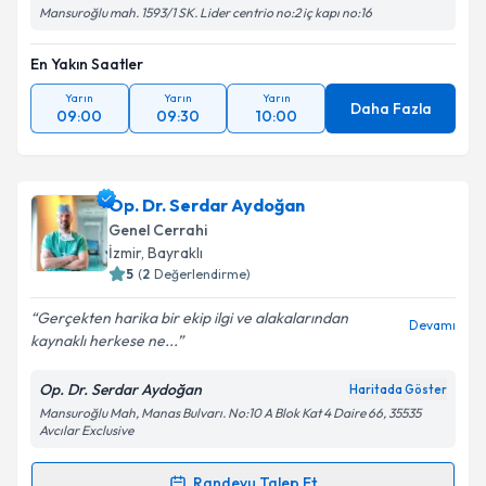
Mansuroğlu mah. 1593/1 SK. Lider centrio no:2 iç kapı no:16
En Yakın Saatler
Yarın
Yarın
Yarın
Daha Fazla
09:00
09:30
10:00
Op. Dr. Serdar Aydoğan
Genel Cerrahi
İzmir
, Bayraklı
5
(
2
Değerlendirme)
Gerçekten harika bir ekip ilgi ve alakalarından
Devamı
kaynaklı herkese ne...
Op. Dr. Serdar Aydoğan
Haritada Göster
Mansuroğlu Mah, Manas Bulvarı. No:10 A Blok Kat 4 Daire 66, 35535
Avcılar Exclusive
Randevu Talep Et