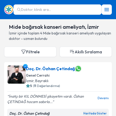
Doktor, klinik ara...
Mide bağırsak kanseri ameliyatı, İzmir
İzmir
içinde toplam
4
Mide bağırsak kanseri ameliyatı
uygulayan
doktor - uzman bulundu
Filtrele
Akıllı Sıralama
Doç. Dr. Özhan Çetindağ
Genel Cerrahi
İzmir
, Bayraklı
5
(
11
Değerlendirme)
İnatçı bir KIL DÖNMESİ şikayetim vardı. Özhan
Devamı
ÇETİNDAĞ hocam sabırla...
Doç. Dr. Özhan Çetindağ
Haritada Göster