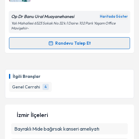
E-posta Adresiniz
Op Dr Banu Ural Muayanehanesi
Haritada Göster
Yalı Mahallesi 6523 Sokak No:32 k:1 Daire: 102 Park Yaşam Office
Mavişehir-
Kişisel verilerimin işlenmesine ilişkin
Aydınlatma
Randevu Talep Et
Metni
'ni okudum ve kişisel verilerimin belirtilen
Randevu Takvimi Talebi
kapsamda işlenmesini kabul ediyorum.
Op. Dr. Banu Ural
için randevu takvimi talebi
Takvim Talebini Gönder
oluşturun. Size bu uzmandan randevu almanız için bir
İlgili Branşlar
takvim hazırlandığında e-posta ile bilgilendireceğiz.
Genel Cerrahi
4
E-posta Adresiniz
İzmir İlçeleri
Kişisel verilerimin işlenmesine ilişkin
Aydınlatma
Bayraklı
Metni
Mide bağırsak kanseri ameliyatı
'ni okudum ve kişisel verilerimin belirtilen
kapsamda işlenmesini kabul ediyorum.