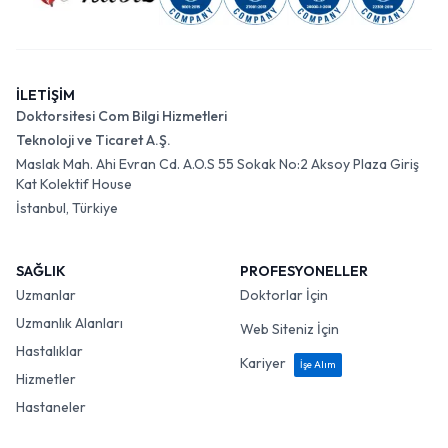
İLETİŞİM
Doktorsitesi Com Bilgi Hizmetleri
Teknoloji ve Ticaret A.Ş.
Maslak Mah. Ahi Evran Cd. A.O.S 55 Sokak No:2 Aksoy Plaza Giriş
Kat Kolektif House
İstanbul, Türkiye
SAĞLIK
PROFESYONELLER
Uzmanlar
Doktorlar İçin
Uzmanlık Alanları
Web Siteniz İçin
Hastalıklar
Kariyer
İşe Alım
Hizmetler
Hastaneler