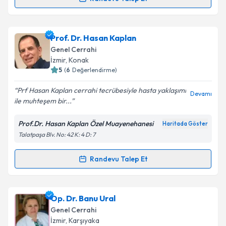
Randevu Takvimi Talebi
Op. Dr. Serdar Aydoğan
için randevu takvimi talebi
Prof. Dr. Hasan Kaplan
oluşturun. Size bu uzmandan randevu almanız için bir
Genel Cerrahi
takvim hazırlandığında e-posta ile bilgilendireceğiz.
İzmir
, Konak
5
(
6
Değerlendirme)
E-posta Adresiniz
Prf Hasan Kaplan cerrahi tecrübesiyle hasta yaklaşımı
Devamı
ile muhteşem bir...
Prof.Dr. Hasan Kaplan Özel Muayenehanesi
Haritada Göster
Kişisel verilerimin işlenmesine ilişkin
Aydınlatma
Talatpaşa Blv. No: 42 K: 4 D: 7
Metni
'ni okudum ve kişisel verilerimin belirtilen
kapsamda işlenmesini kabul ediyorum.
Randevu Talep Et
Randevu Takvimi Talebi
Takvim Talebini Gönder
Prof. Dr. Hasan Kaplan
için randevu takvimi talebi
Op. Dr. Banu Ural
oluşturun. Size bu uzmandan randevu almanız için bir
Genel Cerrahi
takvim hazırlandığında e-posta ile bilgilendireceğiz.
İzmir
, Karşıyaka