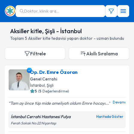
Doktor, klinik ara...
Aksiller kitle, Şişli - İstanbul
Toplam
5
Aksiller kitle
tedavisi yapan doktor - uzman bulundu
Filtrele
Akıllı Sıralama
Op. Dr. Emre Özoran
Genel Cerrahi
İstanbul
, Şişli
5
(
5
Değerlendirme)
Devamı
Tam ay önce tüp mide ameliyatı oldum Emre hocayı...
İstanbul Cerrahi Hastanesi Fulya
Haritada Göster
Ferah Sokak No:22 Nişantaşı