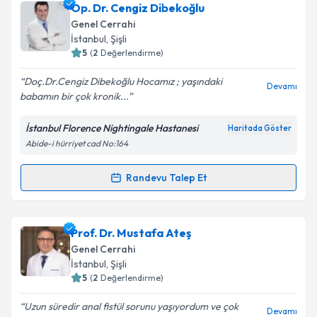
Prof. Dr. Tarık Akçal
için randevu takvimi talebi
Op. Dr. Cengiz Dibekoğlu
oluşturun. Size bu uzmandan randevu almanız için bir
Genel Cerrahi
takvim hazırlandığında e-posta ile bilgilendireceğiz.
İstanbul
, Şişli
5
(
2
Değerlendirme)
E-posta Adresiniz
Doç.Dr.Cengiz Dibekoğlu Hocamız ; yaşındaki
Devamı
babamın bir çok kronik...
İstanbul Florence Nightingale Hastanesi
Haritada Göster
Kişisel verilerimin işlenmesine ilişkin
Aydınlatma
Abide-i hürriyet cad No:164
Metni
'ni okudum ve kişisel verilerimin belirtilen
kapsamda işlenmesini kabul ediyorum.
Randevu Talep Et
Randevu Takvimi Talebi
Takvim Talebini Gönder
Op. Dr. Cengiz Dibekoğlu
için randevu takvimi talebi
Prof. Dr. Mustafa Ateş
oluşturun. Size bu uzmandan randevu almanız için bir
Genel Cerrahi
takvim hazırlandığında e-posta ile bilgilendireceğiz.
İstanbul
, Şişli
5
(
2
Değerlendirme)
E-posta Adresiniz
Uzun süredir anal fistül sorunu yaşıyordum ve çok
Devamı