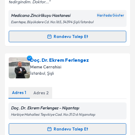
tedirgindim. Doktor...
Medicana Zincirlikuyu Hastanesi
Haritada Göster
Kişisel verilerimin işlenmesine ilişkin
Aydınlatma
Esentepe, Büyükdere Cd. No:165, 34394 Şişli/İstanbul
Metni
'ni okudum ve kişisel verilerimin belirtilen
kapsamda işlenmesini kabul ediyorum.
Randevu Talep Et
Randevu Takvimi Talebi
Takvim Talebini Gönder
Prof. Dr. Mustafa Ateş
için randevu takvimi talebi
Doç. Dr. Ekrem Ferlengez
oluşturun. Size bu uzmandan randevu almanız için bir
Meme Cerrahisi
takvim hazırlandığında e-posta ile bilgilendireceğiz.
İstanbul
, Şişli
E-posta Adresiniz
Adres
1
Adres
2
Doç. Dr. Ekrem Ferlengez - Nişantaşı
Kişisel verilerimin işlenmesine ilişkin
Aydınlatma
Harbiye Mahallesi Teşvikiye Cad. No:31 D:6 Nişanstaşı
Metni
'ni okudum ve kişisel verilerimin belirtilen
kapsamda işlenmesini kabul ediyorum.
Randevu Talep Et
Randevu Takvimi Talebi