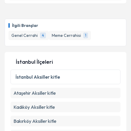
Takvim Talebini Gönder
Doç. Dr. Ekrem Ferlengez
için randevu takvimi
talebi oluşturun. Size bu uzmandan randevu almanız
İlgili Branşlar
için bir takvim hazırlandığında e-posta ile
bilgilendireceğiz.
Genel Cerrahi
Meme Cerrahisi
4
1
E-posta Adresiniz
İstanbul İlçeleri
Kişisel verilerimin işlenmesine ilişkin
Aydınlatma
İstanbul
Aksiller kitle
Metni
'ni okudum ve kişisel verilerimin belirtilen
kapsamda işlenmesini kabul ediyorum.
Ataşehir
Aksiller kitle
Takvim Talebini Gönder
Kadıköy
Aksiller kitle
Bakırköy
Aksiller kitle