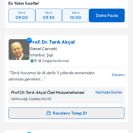
En Yakın Saatler
Yarın
Yarın
Yarın
Daha Fazla
09:00
09:30
10:00
Prof. Dr. Tarık Akçal
Genel Cerrahi
İstanbul
, Şişli
5
(
8
Değerlendirme)
Tarık hocamız ile ilk defa ’lı yıllarda annemden
Devamı
alınması gereken...
Prof.Dr.Tarık Akçal Özel Muayenehanesi
Haritada Göster
Valikonağı Caddesi No.92
Randevu Talep Et
Randevu Takvimi Talebi