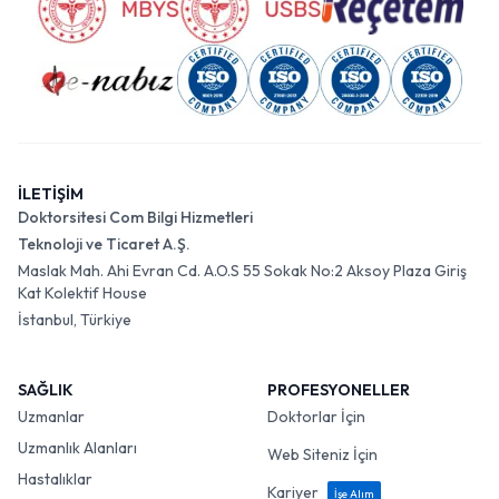
İLETİŞİM
Doktorsitesi Com Bilgi Hizmetleri
Teknoloji ve Ticaret A.Ş.
Maslak Mah. Ahi Evran Cd. A.O.S 55 Sokak No:2 Aksoy Plaza Giriş
Kat Kolektif House
İstanbul, Türkiye
SAĞLIK
PROFESYONELLER
Uzmanlar
Doktorlar İçin
Uzmanlık Alanları
Web Siteniz İçin
Hastalıklar
Kariyer
İşe Alım