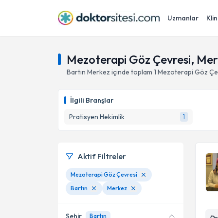
Uzmanlar
Klin
Mezoterapi Göz Çevresi, Merk
Bartın
Merkez
içinde toplam
1
Mezoterapi Göz Çe
İlgili Branşlar
Pratisyen Hekimlik
1
Aktif Filtreler
Mezoterapi Göz Çevresi
Bartın
Merkez
Şehir
Bartın