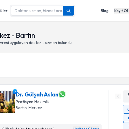
ikler
Blog
Kayıt Ol
ez - Bartın
vresi
uygulayan doktor - uzman bulundu
Dr. Gülşah Aslan
Pratisyen Hekimlik
Bartın
, Merkez