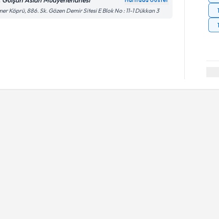
. Gülşah Aslan Muayenehanesi
Haritada Göster
er Köprü, 886. Sk. Gözen Demir Sitesi E Blok No : 11-1 Dükkan 3