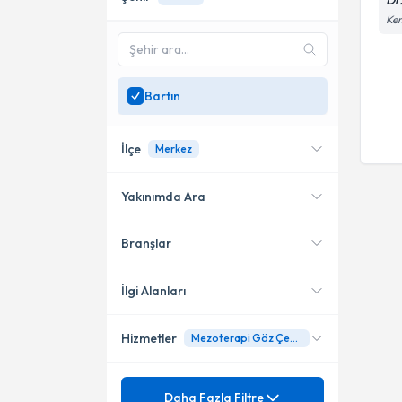
Dr
Kem
Bartın
İlçe
Merkez
Yakınımda Ara
Branşlar
Konumuma yakın uzmanları
Merkez
göster
İlgi Alanları
Hizmetler
Mezoterapi Göz Çevresi
Pratisyen Hekimlik
Mezuniyet
Bel Ağrısı
Daha Fazla Filtre