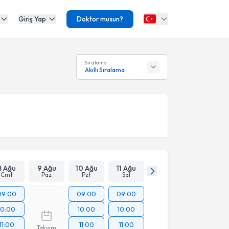
Giriş Yap
Doktor musun?
Sıralama
Akıllı Sıralama
8 Ağu
9 Ağu
10 Ağu
11 Ağu
Cmt
Paz
Pzt
Sal
09:00
09:00
09:00
10:00
10:00
10:00
11:00
11:00
11:00
Takvim