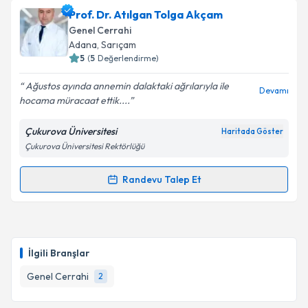
Op. Dr. Necmi Yücekule
için randevu takvimi talebi
Prof. Dr. Atılgan Tolga Akçam
oluşturun. Size bu uzmandan randevu almanız için bir
Genel Cerrahi
takvim hazırlandığında e-posta ile bilgilendireceğiz.
Adana
, Sarıçam
5
(
5
Değerlendirme)
E-posta Adresiniz
Ağustos ayında annemin dalaktaki ağrılarıyla ile
Devamı
hocama müracaat ettik....
Çukurova Üniversitesi
Haritada Göster
Kişisel verilerimin işlenmesine ilişkin
Aydınlatma
Çukurova Üniversitesi Rektörlüğü
Metni
'ni okudum ve kişisel verilerimin belirtilen
kapsamda işlenmesini kabul ediyorum.
Randevu Talep Et
Randevu Takvimi Talebi
Takvim Talebini Gönder
Prof. Dr. Atılgan Tolga Akçam
için randevu takvimi
talebi oluşturun. Size bu uzmandan randevu almanız
İlgili Branşlar
için bir takvim hazırlandığında e-posta ile
bilgilendireceğiz.
Genel Cerrahi
2
E-posta Adresiniz