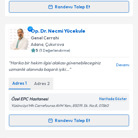
Randevu Talep Et
Randevu Takvimi Talebi
Takvim Talebini Gönder
Doç. Dr. Ümit Turan
için randevu takvimi talebi
Op. Dr. Necmi Yücekule
oluşturun. Size bu uzmandan randevu almanız için bir
Genel Cerrahi
takvim hazırlandığında e-posta ile bilgilendireceğiz.
Adana
, Çukurova
5
(
1
Değerlendirme)
E-posta Adresiniz
Harika bir hekim ilgisi alakası güvenebileceginiz
Devamı
uzmanlık alanında başarılı iyiki...
Adres
1
Adres
2
Kişisel verilerimin işlenmesine ilişkin
Aydınlatma
Metni
'ni okudum ve kişisel verilerimin belirtilen
kapsamda işlenmesini kabul ediyorum.
Özel EPC Hastanesi
Haritada Göster
Yüzüncüyıl Mh Carrefoursa AVM Yanı, 85019. Sk. No:8, 01360
Takvim Talebini Gönder
Randevu Talep Et
Randevu Takvimi Talebi