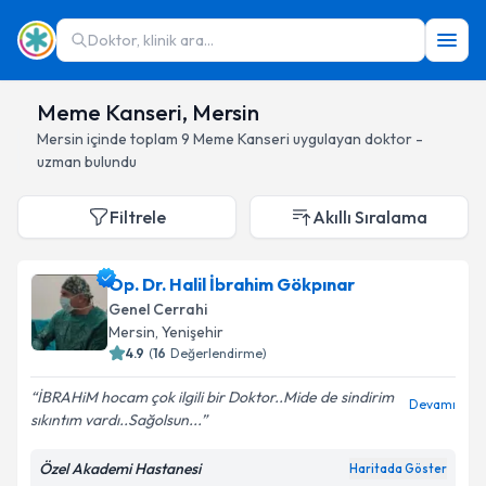
Doktor, klinik ara...
Meme Kanseri, Mersin
Mersin
içinde toplam
9
Meme Kanseri
uygulayan doktor -
uzman bulundu
Filtrele
Akıllı Sıralama
Op. Dr. Halil İbrahim Gökpınar
Genel Cerrahi
Mersin
, Yenişehir
4.9
(
16
Değerlendirme)
İBRAHiM hocam çok ilgili bir Doktor..Mide de sindirim
Devamı
sıkıntım vardı..Sağolsun...
Özel Akademi Hastanesi
Haritada Göster