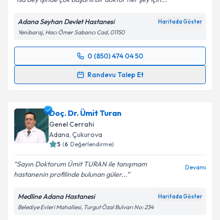
Adana Seyhan Devlet Hastanesi
Haritada Göster
Yenibaraj, Hacı Ömer Sabancı Cad, 01150
0 (850) 474 04 50
Randevu Takvimi Talebi
Randevu Talep Et
Op. Dr. İsa Armağan Çıklar
için randevu takvimi
talebi oluşturun. Size bu uzmandan randevu almanız
Doç. Dr. Ümit Turan
için bir takvim hazırlandığında e-posta ile
bilgilendireceğiz.
Genel Cerrahi
Adana
, Çukurova
E-posta Adresiniz
5
(
6
Değerlendirme)
Sayın Doktorum Ümit TURAN ile tanışmam
Devamı
hastanenin profilinde bulunan güler...
Kişisel verilerimin işlenmesine ilişkin
Aydınlatma
Medline Adana Hastanesi
Haritada Göster
Metni
'ni okudum ve kişisel verilerimin belirtilen
Belediye Evleri Mahallesi, Turgut Özal Bulvarı No: 234
kapsamda işlenmesini kabul ediyorum.