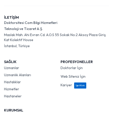
İLETİŞİM
Doktorsitesi Com Bilgi Hizmetleri
Teknoloji ve Ticaret A.Ş.
Maslak Mah. Ahi Evran Cd. A.O.S 55 Sokak No:2 Aksoy Plaza Giriş
Kat Kolektif House
İstanbul, Türkiye
SAĞLIK
PROFESYONELLER
Uzmanlar
Doktorlar İçin
Uzmanlık Alanları
Web Siteniz İçin
Hastalıklar
Kariyer
İşe Alım
Hizmetler
Hastaneler
KURUMSAL