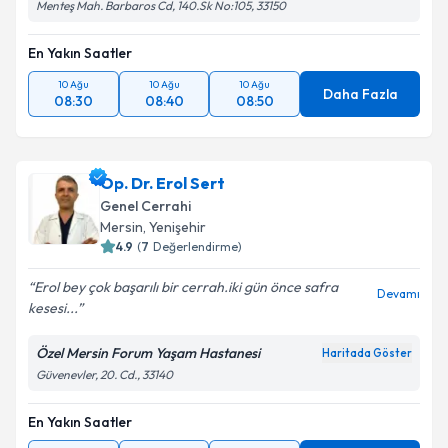
Menteş Mah. Barbaros Cd, 140.Sk No:105, 33150
En Yakın Saatler
10 Ağu
10 Ağu
10 Ağu
Daha Fazla
08:30
08:40
08:50
Op. Dr. Erol Sert
Genel Cerrahi
Mersin
, Yenişehir
4.9
(
7
Değerlendirme)
Erol bey çok başarılı bir cerrah.iki gün önce safra
Devamı
kesesi...
Özel Mersin Forum Yaşam Hastanesi
Haritada Göster
Güvenevler, 20. Cd., 33140
En Yakın Saatler