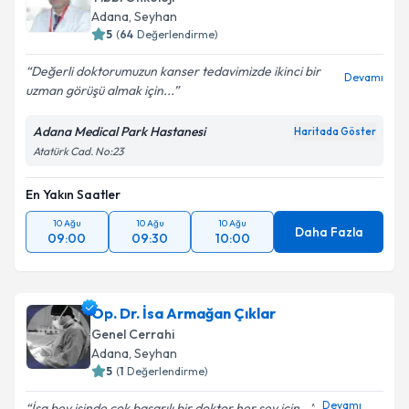
Adana
, Seyhan
5
(
64
Değerlendirme)
Değerli doktorumuzun kanser tedavimizde ikinci bir
Devamı
uzman görüşü almak için...
Adana Medical Park Hastanesi
Haritada Göster
Atatürk Cad. No:23
En Yakın Saatler
10 Ağu
10 Ağu
10 Ağu
Daha Fazla
09:00
09:30
10:00
Op. Dr. İsa Armağan Çıklar
Genel Cerrahi
Adana
, Seyhan
5
(
1
Değerlendirme)
Devamı
İsa bey işinde çok başarılı bir doktor her şey için...