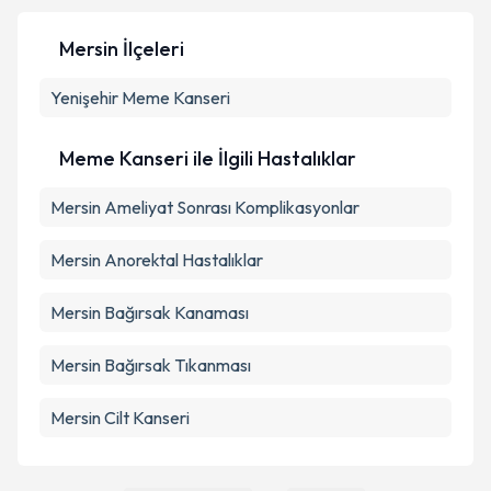
Mersin İlçeleri
Yenişehir
Kişisel verilerimin işlenmesine ilişkin
Meme Kanseri
Aydınlatma
Metni
'ni okudum ve kişisel verilerimin belirtilen
kapsamda işlenmesini kabul ediyorum.
Meme Kanseri ile İlgili Hastalıklar
Mersin Ameliyat Sonrası Komplikasyonlar
Takvim Talebini Gönder
Mersin Anorektal Hastalıklar
Mersin Bağırsak Kanaması
Mersin Bağırsak Tıkanması
Mersin Cilt Kanseri