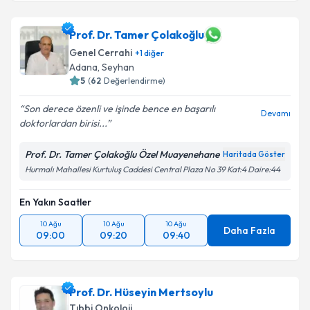
Prof. Dr. Tamer Çolakoğlu
Genel Cerrahi
+
1
diğer
Adana
, Seyhan
5
(
62
Değerlendirme)
Son derece özenli ve işinde bence en başarılı
Devamı
doktorlardan birisi...
Prof. Dr. Tamer Çolakoğlu Özel Muayenehane
Haritada Göster
Hurmalı Mahallesi Kurtuluş Caddesi Central Plaza No 39 Kat:4 Daire:44
En Yakın Saatler
10 Ağu
10 Ağu
10 Ağu
Daha Fazla
09:00
09:20
09:40
Prof. Dr. Hüseyin Mertsoylu
Tıbbi Onkoloji