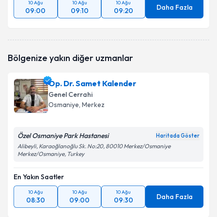
10 Ağu
10 Ağu
10 Ağu
Daha Fazla
09:00
09:10
09:20
Bölgenize yakın diğer uzmanlar
Op. Dr. Samet Kalender
Genel Cerrahi
Osmaniye
, Merkez
Özel Osmaniye Park Hastanesi
Haritada Göster
Alibeyli, Karaoğlanoğlu Sk. No:20, 80010 Merkez/Osmaniye
Merkez/Osmaniye, Turkey
En Yakın Saatler
10 Ağu
10 Ağu
10 Ağu
Daha Fazla
08:30
09:00
09:30