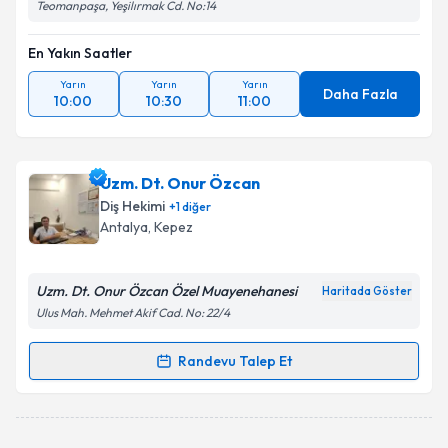
Teomanpaşa, Yeşilırmak Cd. No:14
En Yakın Saatler
Yarın
Yarın
Yarın
Daha Fazla
10:00
10:30
11:00
Uzm. Dt. Onur Özcan
Diş Hekimi
+
1
diğer
Antalya
, Kepez
Uzm. Dt. Onur Özcan Özel Muayenehanesi
Haritada Göster
Ulus Mah. Mehmet Akif Cad. No: 22/4
Randevu Talep Et
Randevu Takvimi Talebi
Uzm. Dt. Onur Özcan
için randevu takvimi talebi