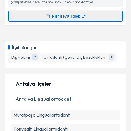
Şirinyalı mah. Eski Lara Yolu 1539. Sokak Lara Antalya
Randevu Talep Et
Randevu Takvimi Talebi
Kişisel verilerimin işlenmesine ilişkin
Aydınlatma
Metni
'ni okudum ve kişisel verilerimin belirtilen
kapsamda işlenmesini kabul ediyorum.
Dr. Dt. Derya Perçin
için randevu takvimi talebi
oluşturun. Size bu uzmandan randevu almanız için bir
İlgili Branşlar
takvim hazırlandığında e-posta ile bilgilendireceğiz.
Takvim Talebini Gönder
Diş Hekimi
Ortodonti (Çene-Diş Bozuklukları)
2
1
E-posta Adresiniz
Antalya İlçeleri
Kişisel verilerimin işlenmesine ilişkin
Aydınlatma
Metni
'ni okudum ve kişisel verilerimin belirtilen
Antalya
Lingual ortodonti
kapsamda işlenmesini kabul ediyorum.
Muratpaşa
Lingual ortodonti
Takvim Talebini Gönder
Konyaaltı
Lingual ortodonti