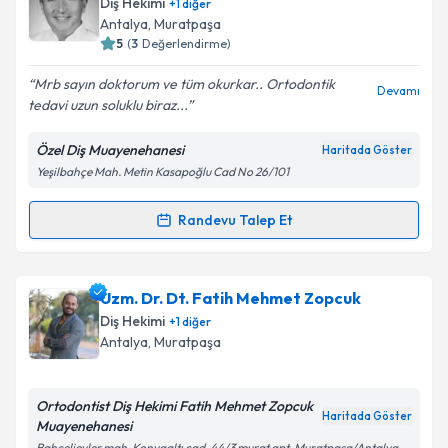
Diş Hekimi
+
1
diğer
Antalya
, Muratpaşa
5
(
3
Değerlendirme)
Mrb sayın doktorum ve tüm okurkar.. Ortodontik
Devamı
tedavi uzun soluklu biraz...
Özel Diş Muayenehanesi
Haritada Göster
Yeşilbahçe Mah. Metin Kasapoğlu Cad No 26/101
Randevu Talep Et
Randevu Takvimi Talebi
Prof. Dr. Sedat Baran
için randevu takvimi talebi
Uzm. Dr. Dt. Fatih Mehmet Zopcuk
oluşturun. Size bu uzmandan randevu almanız için bir
Diş Hekimi
+
1
diğer
takvim hazırlandığında e-posta ile bilgilendireceğiz.
Antalya
, Muratpaşa
E-posta Adresiniz
Ortodontist Diş Hekimi Fatih Mehmet Zopcuk
Haritada Göster
Muayenehanesi
Bahçelievler mah. Konyaaltı cad. 44/3 murat apt. Muratpaşa/Antalya