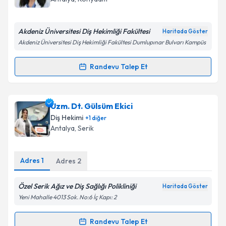
E-posta Adresiniz
Akdeniz Üniversitesi Diş Hekimliği Fakültesi
Haritada Göster
Akdeniz Üniversitesi Diş Hekimliği Fakültesi Dumlupınar Bulvarı Kampüs
Kişisel verilerimin işlenmesine ilişkin
Aydınlatma
Randevu Talep Et
Randevu Takvimi Talebi
Metni
'ni okudum ve kişisel verilerimin belirtilen
kapsamda işlenmesini kabul ediyorum.
Dr. Öğr. Üyesi Öznur Özalp
için randevu takvimi
Uzm. Dt. Gülsüm Ekici
talebi oluşturun. Size bu uzmandan randevu almanız
Takvim Talebini Gönder
Diş Hekimi
+
1
diğer
için bir takvim hazırlandığında e-posta ile
Antalya
, Serik
bilgilendireceğiz.
E-posta Adresiniz
Adres
1
Adres
2
Özel Serik Ağız ve Diş Sağlığı Polikliniği
Haritada Göster
Yeni Mahalle 4013 Sok. No:6 İç Kapı: 2
Kişisel verilerimin işlenmesine ilişkin
Aydınlatma
Metni
'ni okudum ve kişisel verilerimin belirtilen
Randevu Talep Et
kapsamda işlenmesini kabul ediyorum.