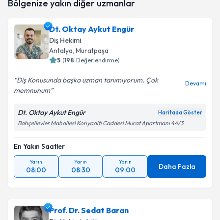
Bölgenize yakın diğer uzmanlar
oluşturun. Size bu uzmandan randevu almanız için bir
takvim hazırlandığında e-posta ile bilgilendireceğiz.
Dt. Oktay Aykut Engür
E-posta Adresiniz
Diş Hekimi
Antalya
, Muratpaşa
5
(
198
Değerlendirme)
Diş Konusunda başka uzman tanımıyorum. Çok
Kişisel verilerimin işlenmesine ilişkin
Aydınlatma
Devamı
memnunum
Metni
'ni okudum ve kişisel verilerimin belirtilen
kapsamda işlenmesini kabul ediyorum.
Dt. Oktay Aykut Engür
Haritada Göster
Bahçelievler Mahallesi Konyaaltı Caddesi Murat Apartmanı 44/3
Takvim Talebini Gönder
En Yakın Saatler
Yarın
Yarın
Yarın
Daha Fazla
08:00
08:30
09:00
Prof. Dr. Sedat Baran