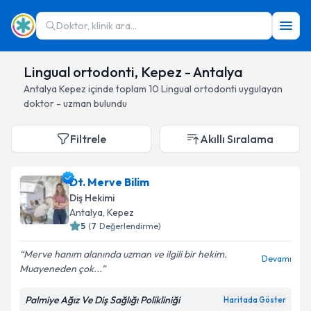
Doktor, klinik ara...
Lingual ortodonti, Kepez - Antalya
Antalya
Kepez
içinde toplam
10
Lingual ortodonti
uygulayan
doktor - uzman bulundu
Filtrele
Akıllı Sıralama
Dt. Merve Bilim
Diş Hekimi
Antalya
, Kepez
5
(
7
Değerlendirme)
Merve hanım alanında uzman ve ilgili bir hekim.
Devamı
Muayeneden çok...
Palmiye Ağız Ve Diş Sağlığı Polikliniği
Haritada Göster