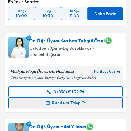
En Yakın Saatler
10 Ağu
10 Ağu
10 Ağu
Daha Fazla
10:00
10:30
11:00
Dr. Öğr. Üyesi Kezban Tekgül Özel
Ortodonti (Çene-Diş Bozuklukları)
İstanbul
, Bağcılar
Medipol Mega Üniversite Hastanesi
Haritada Göster
TEM Avrupa Otoyolu Göztepe Çıkışı No: 1 Bagcilar 34214
0 (850) 811 32 74
Randevu Takvimi Talebi
Randevu Talep Et
Dr. Öğr. Üyesi Kezban Tekgül Özel
için randevu
takvimi talebi oluşturun. Size bu uzmandan randevu
almanız için bir takvim hazırlandığında e-posta ile
Dr. Öğr. Üyesi Hilal Yılancı