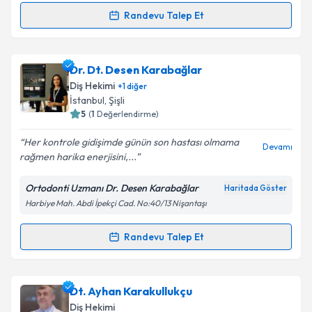
Metni
'ni okudum ve kişisel verilerimin belirtilen
Randevu Talep Et
kapsamda işlenmesini kabul ediyorum.
Randevu Takvimi Talebi
Takvim Talebini Gönder
Dt. Erdem Azim
için randevu takvimi talebi oluşturun.
Dr. Dt. Desen Karabağlar
Size bu uzmandan randevu almanız için bir takvim
Diş Hekimi
+
1
diğer
hazırlandığında e-posta ile bilgilendireceğiz.
İstanbul
, Şişli
5
(
1
Değerlendirme)
E-posta Adresiniz
Her kontrole gidişimde günün son hastası olmama
Devamı
rağmen harika enerjisini,...
Ortodonti Uzmanı Dr. Desen Karabağlar
Haritada Göster
Kişisel verilerimin işlenmesine ilişkin
Aydınlatma
Harbiye Mah. Abdi İpekçi Cad. No:40/13 Nişantaşı
Metni
'ni okudum ve kişisel verilerimin belirtilen
kapsamda işlenmesini kabul ediyorum.
Randevu Talep Et
Randevu Takvimi Talebi
Takvim Talebini Gönder
Dr. Dt. Desen Karabağlar
için randevu takvimi
Dt. Ayhan Karakullukçu
talebi oluşturun. Size bu uzmandan randevu almanız
Diş Hekimi