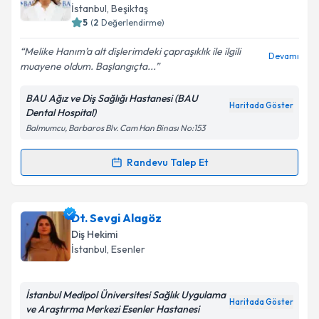
için bir takvim hazırlandığında e-posta ile
İstanbul
, Beşiktaş
bilgilendireceğiz.
5
(
2
Değerlendirme)
E-posta Adresiniz
Melike Hanım’a alt dişlerimdeki çapraşıklık ile ilgili
Devamı
muayene oldum. Başlangıçta...
BAU Ağız ve Diş Sağlığı Hastanesi (BAU
Haritada Göster
Dental Hospital)
Kişisel verilerimin işlenmesine ilişkin
Aydınlatma
Balmumcu, Barbaros Blv. Cam Han Binası No:153
Metni
'ni okudum ve kişisel verilerimin belirtilen
kapsamda işlenmesini kabul ediyorum.
Randevu Talep Et
Randevu Takvimi Talebi
Takvim Talebini Gönder
Dr. Dt. Melike Polat
için randevu takvimi talebi
Dt. Sevgi Alagöz
oluşturun. Size bu uzmandan randevu almanız için bir
Diş Hekimi
takvim hazırlandığında e-posta ile bilgilendireceğiz.
İstanbul
, Esenler
E-posta Adresiniz
İstanbul Medipol Üniversitesi Sağlık Uygulama
Haritada Göster
ve Araştırma Merkezi Esenler Hastanesi