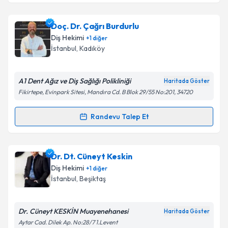
kapsamda işlenmesini kabul ediyorum.
Dr. Ayşe Tuygun Gençoğlan
için randevu takvimi
Doç. Dr. Çağrı Burdurlu
talebi oluşturun. Size bu uzmandan randevu almanız
Takvim Talebini Gönder
Diş Hekimi
+
1
diğer
için bir takvim hazırlandığında e-posta ile
İstanbul
, Kadıköy
bilgilendireceğiz.
E-posta Adresiniz
A1 Dent Ağız ve Diş Sağlığı Polikliniği
Haritada Göster
Fikirtepe, Evinpark Sitesi, Mandıra Cd. B Blok 29/55 No:201, 34720
Randevu Talep Et
Randevu Takvimi Talebi
Kişisel verilerimin işlenmesine ilişkin
Aydınlatma
Metni
'ni okudum ve kişisel verilerimin belirtilen
kapsamda işlenmesini kabul ediyorum.
Doç. Dr. Çağrı Burdurlu
için randevu takvimi talebi
Dr. Dt. Cüneyt Keskin
oluşturun. Size bu uzmandan randevu almanız için bir
Diş Hekimi
+
1
diğer
takvim hazırlandığında e-posta ile bilgilendireceğiz.
Takvim Talebini Gönder
İstanbul
, Beşiktaş
E-posta Adresiniz
Dr. Cüneyt KESKİN Muayenehanesi
Haritada Göster
Aytar Cad. Dilek Ap. No:28/7 1.Levent