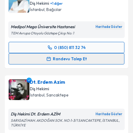
bilgilendireceğiz.
Diş Hekimi
+
1
diğer
İstanbul
, Bağcılar
E-posta Adresiniz
Medipol Mega Üniversite Hastanesi
Haritada Göster
TEM Avrupa Otoyolu Göztepe Çıkışı No: 1
Kişisel verilerimin işlenmesine ilişkin
Aydınlatma
0 (850) 811 32 74
Metni
'ni okudum ve kişisel verilerimin belirtilen
Randevu Takvimi Talebi
kapsamda işlenmesini kabul ediyorum.
Randevu Talep Et
Dr. Öğr. Üyesi Hilal Yılancı
için randevu takvimi
Takvim Talebini Gönder
talebi oluşturun. Size bu uzmandan randevu almanız
Dt. Erdem Azim
için bir takvim hazırlandığında e-posta ile
bilgilendireceğiz.
Diş Hekimi
İstanbul
, Sancaktepe
E-posta Adresiniz
Diş Hekimi Dt. Erdem AZİM
Haritada Göster
SARIGAZİ MAH. AKDOĞAN SOK. NO:1-3/1 SANCAKTEPE, İSTANBUL,
TÜRKİYE
Kişisel verilerimin işlenmesine ilişkin
Aydınlatma