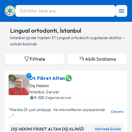
Doktor, klinik ara...
Lingual ortodonti, İstanbul
İstanbul
içinde toplam
37
Lingual ortodonti
uygulayan doktor -
uzman bulundu
Filtrele
Akıllı Sıralama
Dt. Fikret Altan
Diş Hekimi
İstanbul
, Sarıyer
5
(
125
Değerlendirme)
Harika Dr çok anlayışlı. Ve minnettarım sayayesinde
Devamı
...
DİŞ HEKİMİ FİKRET ALTAN DİŞ KLİNİĞİ
Haritada Göster