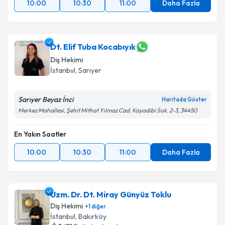
10:00
10:30
11:00
Daha Fazla
Dt. Elif Tuba Kocabıyık
Diş Hekimi
İstanbul
, Sarıyer
Sarıyer Beyaz İnci
Haritada Göster
Merkez Mahallesi, Şehit Mithat Yılmaz Cad. Kayadibi Sok. 2-3, 34450
En Yakın Saatler
10:00
10:30
11:00
Daha Fazla
Uzm. Dr. Dt. Miray Günyüz Toklu
Diş Hekimi
+
1
diğer
İstanbul
, Bakırköy