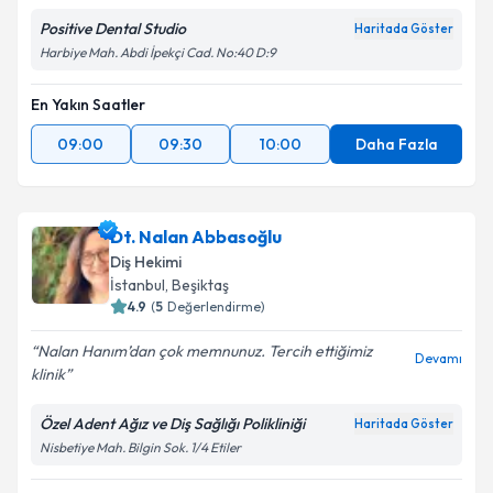
Positive Dental Studio
Haritada Göster
Harbiye Mah. Abdi İpekçi Cad. No:40 D:9
En Yakın Saatler
09:00
09:30
10:00
Daha Fazla
Dt. Nalan Abbasoğlu
Diş Hekimi
İstanbul
, Beşiktaş
4.9
(
5
Değerlendirme)
Nalan Hanım’dan çok memnunuz. Tercih ettiğimiz
Devamı
klinik
Özel Adent Ağız ve Diş Sağlığı Polikliniği
Haritada Göster
Nisbetiye Mah. Bilgin Sok. 1/4 Etiler