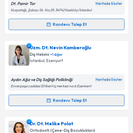
E-posta Adresiniz
Dt. Pamir Tor
Haritada Göster
Kozyatağı, Şakacı Sk. No:29, 34742 Kadıköy/İstanbul
Randevu Talep Et
Randevu Takvimi Talebi
Kişisel verilerimin işlenmesine ilişkin
Aydınlatma
Metni
'ni okudum ve kişisel verilerimin belirtilen
kapsamda işlenmesini kabul ediyorum.
Dr. Dt. Pamir Tor
için randevu takvimi talebi
Uzm. Dt. Nevin Kamberoğlu
oluşturun. Size bu uzmandan randevu almanız için bir
Diş Hekimi
+
1
diğer
takvim hazırlandığında e-posta ile bilgilendireceğiz.
Takvim Talebini Gönder
İstanbul
, Esenyurt
E-posta Adresiniz
Aydın Ağız ve Diş Sağlığı Polikliniği
Haritada Göster
Enverpaşa caddesi Elitkent iş merkezi no:6 Esenkent
Kişisel verilerimin işlenmesine ilişkin
Aydınlatma
Randevu Talep Et
Randevu Takvimi Talebi
Metni
'ni okudum ve kişisel verilerimin belirtilen
kapsamda işlenmesini kabul ediyorum.
Uzm. Dt. Nevin Kamberoğlu
için randevu takvimi
Dr. Dt. Melike Polat
talebi oluşturun. Size bu uzmandan randevu almanız
Takvim Talebini Gönder
Ortodonti (Çene-Diş Bozuklukları)