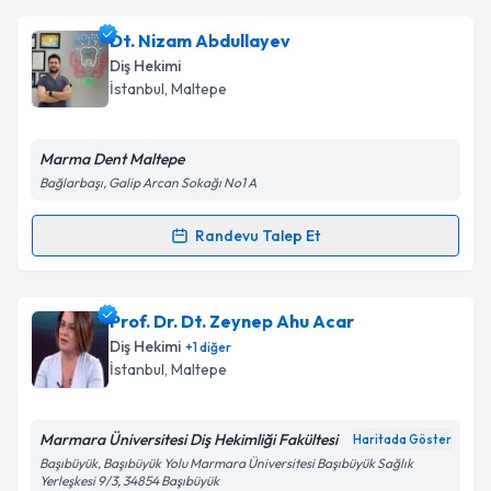
Dt. Aydın Çetiner
için randevu takvimi talebi
Dt. Nizam Abdullayev
oluşturun. Size bu uzmandan randevu almanız için bir
Takvim Talebini Gönder
Diş Hekimi
takvim hazırlandığında e-posta ile bilgilendireceğiz.
İstanbul
, Maltepe
E-posta Adresiniz
Marma Dent Maltepe
Bağlarbaşı, Galip Arcan Sokağı No1 A
Kişisel verilerimin işlenmesine ilişkin
Aydınlatma
Randevu Talep Et
Randevu Takvimi Talebi
Metni
'ni okudum ve kişisel verilerimin belirtilen
kapsamda işlenmesini kabul ediyorum.
Dt. Nizam Abdullayev
için randevu takvimi talebi
Prof. Dr. Dt. Zeynep Ahu Acar
oluşturun. Size bu uzmandan randevu almanız için bir
Takvim Talebini Gönder
Diş Hekimi
+
1
diğer
takvim hazırlandığında e-posta ile bilgilendireceğiz.
İstanbul
, Maltepe
E-posta Adresiniz
Marmara Üniversitesi Diş Hekimliği Fakültesi
Haritada Göster
Başıbüyük, Başıbüyük Yolu Marmara Üniversitesi Başıbüyük Sağlık
Yerleşkesi 9/3, 34854 Başıbüyük