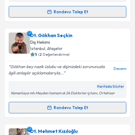
Kişisel verilerimin işlenmesine ilişkin
Aydınlatma
Randevu Talep Et
Metni
'ni okudum ve kişisel verilerimin belirtilen
Randevu Takvimi Talebi
kapsamda işlenmesini kabul ediyorum.
Prof. Dr. Dt. Zeynep Ahu Acar
için randevu takvimi
Dt. Gökhan Seçkin
Takvim Talebini Gönder
talebi oluşturun. Size bu uzmandan randevu almanız
Diş Hekimi
için bir takvim hazırlandığında e-posta ile
İstanbul
, Ataşehir
bilgilendireceğiz.
5
(
2
Değerlendirme)
E-posta Adresiniz
Gökhan bey nazik üslubu ve dişinizdeki sorununuzla
Devamı
ilgili anlaşılır açıklamalarıyla...
Haritada Göster
Kemerkaya mh.Meydan hamam sk 24 Doktorlar iş hanı, Ortahisar
Kişisel verilerimin işlenmesine ilişkin
Aydınlatma
Metni
'ni okudum ve kişisel verilerimin belirtilen
kapsamda işlenmesini kabul ediyorum.
Randevu Talep Et
Randevu Takvimi Talebi
Takvim Talebini Gönder
Dt. Gökhan Seçkin
için randevu takvimi talebi
Dt. Mehmet Kızıloğlu