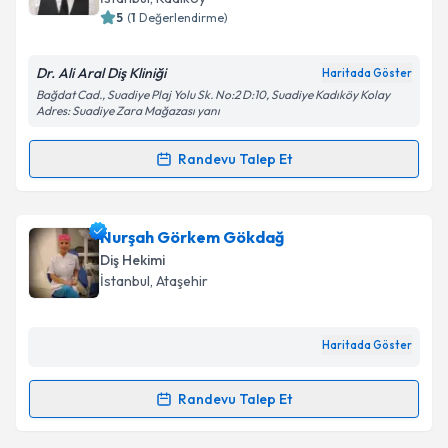
5
(
1
Değerlendirme)
E-posta Adresiniz
Dr. Ali Aral Diş Kliniği
Haritada Göster
Bağdat Cad., Suadiye Plaj Yolu Sk. No:2 D:10, Suadiye Kadıköy Kolay
Adres: Suadiye Zara Mağazası yanı
Kişisel verilerimin işlenmesine ilişkin
Aydınlatma
Metni
'ni okudum ve kişisel verilerimin belirtilen
Randevu Talep Et
Randevu Takvimi Talebi
kapsamda işlenmesini kabul ediyorum.
Takvim Talebini Gönder
Uzm. Dr. Dt. Ali Aral
için randevu takvimi talebi
Nurşah Görkem Gökdağ
oluşturun. Size bu uzmandan randevu almanız için bir
Diş Hekimi
takvim hazırlandığında e-posta ile bilgilendireceğiz.
İstanbul
, Ataşehir
E-posta Adresiniz
Haritada Göster
Randevu Talep Et
Randevu Takvimi Talebi
Kişisel verilerimin işlenmesine ilişkin
Aydınlatma
Metni
'ni okudum ve kişisel verilerimin belirtilen