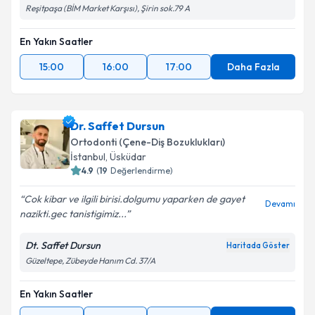
Reşitpaşa (BİM Market Karşısı), Şirin sok.79 A
En Yakın Saatler
15:00
16:00
17:00
Daha Fazla
Dr. Saffet Dursun
Ortodonti (Çene-Diş Bozuklukları)
İstanbul
, Üsküdar
4.9
(
19
Değerlendirme)
Cok kibar ve ilgili birisi.dolgumu yaparken de gayet
Devamı
nazikti.gec tanistigimiz...
Dt. Saffet Dursun
Haritada Göster
Güzeltepe, Zübeyde Hanım Cd. 37/A
En Yakın Saatler