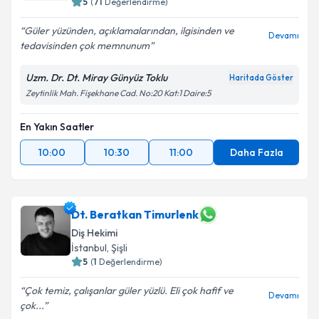
5
(
71
Değerlendirme)
Güler yüzünden, açıklamalarından, ilgisinden ve
Devamı
tedavisinden çok memnunum
Uzm. Dr. Dt. Miray Günyüz Toklu
Haritada Göster
Zeytinlik Mah. Fişekhane Cad. No:20 Kat:1 Daire:5
En Yakın Saatler
10:00
10:30
11:00
Daha Fazla
Dt. Beratkan Timurlenk
Diş Hekimi
İstanbul
, Şişli
5
(
1
Değerlendirme)
Çok temiz, çalışanlar güler yüzlü. Eli çok hafif ve
Devamı
çok...