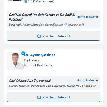
bilgilendireceğiz.
5
(
1
Değerlendirme)
E-posta Adresiniz
Özel Net Cerrahi ve Estetik Ağız ve Diş Sağlığı
Haritada Göster
Polikliniği
Barış Mah. Peyami Safa Sok. Çarşı Blok No: 1/9 İç Kapı No: 71
Kişisel verilerimin işlenmesine ilişkin
Aydınlatma
Randevu Talep Et
Randevu Takvimi Talebi
Metni
'ni okudum ve kişisel verilerimin belirtilen
kapsamda işlenmesini kabul ediyorum.
Uzm. Dr. Merih Tanyel
için randevu takvimi talebi
Dt. Aydın Çetiner
Takvim Talebini Gönder
oluşturun. Size bu uzmandan randevu almanız için bir
Diş Hekimi
takvim hazırlandığında e-posta ile bilgilendireceğiz.
İstanbul
, Kağıthane
E-posta Adresiniz
Özel Okmeydanı Tıp Merkezi
Haritada Göster
Gürsel Mahallesi, Darülaceze Cad. Ekşioğlu İş Merkezi No:36 Kat:6 D:9
Kişisel verilerimin işlenmesine ilişkin
Aydınlatma
Randevu Talep Et
Randevu Takvimi Talebi
Metni
'ni okudum ve kişisel verilerimin belirtilen
kapsamda işlenmesini kabul ediyorum.