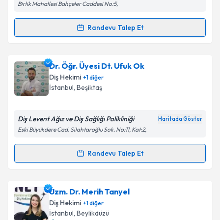
Birlik Mahallesi Bahçeler Caddesi No:5,
Kişisel verilerimin işlenmesine ilişkin
Aydınlatma
Metni
'ni okudum ve kişisel verilerimin belirtilen
Randevu Talep Et
Randevu Takvimi Talebi
kapsamda işlenmesini kabul ediyorum.
Dt. Sevgi Alagöz
için randevu takvimi talebi
Dr. Öğr. Üyesi Dt. Ufuk Ok
Takvim Talebini Gönder
oluşturun. Size bu uzmandan randevu almanız için bir
Diş Hekimi
+
1
diğer
takvim hazırlandığında e-posta ile bilgilendireceğiz.
İstanbul
, Beşiktaş
E-posta Adresiniz
Diş Levent Ağız ve Diş Sağlığı Polikliniği
Haritada Göster
Eski Büyükdere Cad. Silahtaroğlu Sok. No:11, Kat:2,
Kişisel verilerimin işlenmesine ilişkin
Aydınlatma
Randevu Talep Et
Randevu Takvimi Talebi
Metni
'ni okudum ve kişisel verilerimin belirtilen
kapsamda işlenmesini kabul ediyorum.
Dr. Öğr. Üyesi Dt. Ufuk Ok
için randevu takvimi
Uzm. Dr. Merih Tanyel
talebi oluşturun. Size bu uzmandan randevu almanız
Takvim Talebini Gönder
Diş Hekimi
+
1
diğer
için bir takvim hazırlandığında e-posta ile
İstanbul
, Beylikdüzü