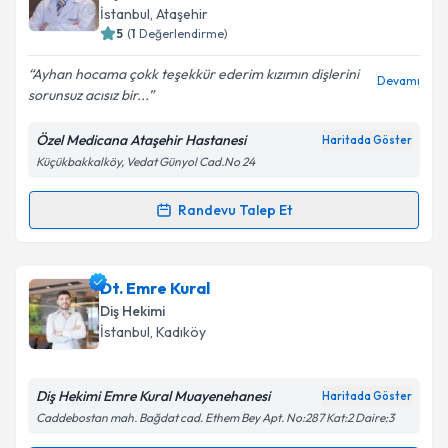
için bir takvim hazırlandığında e-posta ile
İstanbul
, Ataşehir
bilgilendireceğiz.
5
(
1
Değerlendirme)
E-posta Adresiniz
Ayhan hocama çokk teşekkür ederim kızımın dişlerini
Devamı
sorunsuz acısız bir...
Özel Medicana Ataşehir Hastanesi
Haritada Göster
Küçükbakkalköy, Vedat Günyol Cad.No 24
Kişisel verilerimin işlenmesine ilişkin
Aydınlatma
Metni
'ni okudum ve kişisel verilerimin belirtilen
kapsamda işlenmesini kabul ediyorum.
Randevu Talep Et
Randevu Takvimi Talebi
Takvim Talebini Gönder
Dt. Ayhan Karakullukçu
için randevu takvimi talebi
Dt. Emre Kural
oluşturun. Size bu uzmandan randevu almanız için bir
Diş Hekimi
takvim hazırlandığında e-posta ile bilgilendireceğiz.
İstanbul
, Kadıköy
E-posta Adresiniz
Diş Hekimi Emre Kural Muayenehanesi
Haritada Göster
Caddebostan mah. Bağdat cad. Ethem Bey Apt. No:287 Kat:2 Daire:3