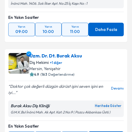
İnönü Mah. 1406. Sok İlker Apt. No:25 İç Kapı No : 1
En Yakın Saatler
Yarın
Yarın
Yarın
Daha Fazla
09:00
10:00
11:00
Uzm. Dr. Dt. Burak Aksu
Diş Hekimi
+
1
diğer
Mersin
, Yenişehir
4.9
(
163
Değerlendirme)
Doktor çok değerli düzgün dürüst işini seven işini en
Devamı
iyi...
Burak Aksu Diş Kliniği
Haritada Göster
G.M.K.Bul İnönü Mah. Ak Apt. Kat: 2 No:9 ( Pozcu Akbankası Üstü )
En Yakın Saatler