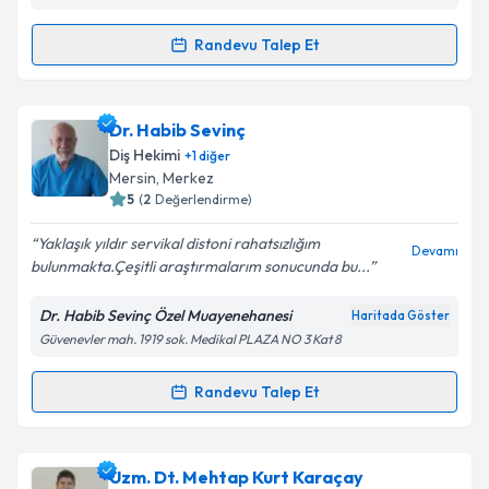
Metni
'ni okudum ve kişisel verilerimin belirtilen
kapsamda işlenmesini kabul ediyorum.
Randevu Talep Et
Randevu Takvimi Talebi
Takvim Talebini Gönder
Dt. Nükhet Paydak
için randevu takvimi talebi
Dr. Habib Sevinç
oluşturun. Size bu uzmandan randevu almanız için bir
Diş Hekimi
+
1
diğer
takvim hazırlandığında e-posta ile bilgilendireceğiz.
Mersin
, Merkez
5
(
2
Değerlendirme)
E-posta Adresiniz
Yaklaşık yıldır servikal distoni rahatsızlığım
Devamı
bulunmakta.Çeşitli araştırmalarım sonucunda bu...
Dr. Habib Sevinç Özel Muayenehanesi
Haritada Göster
Kişisel verilerimin işlenmesine ilişkin
Aydınlatma
Güvenevler mah. 1919 sok. Medikal PLAZA NO 3 Kat 8
Metni
'ni okudum ve kişisel verilerimin belirtilen
kapsamda işlenmesini kabul ediyorum.
Randevu Talep Et
Randevu Takvimi Talebi
Takvim Talebini Gönder
Dr. Habib Sevinç
için randevu takvimi talebi
Uzm. Dt. Mehtap Kurt Karaçay