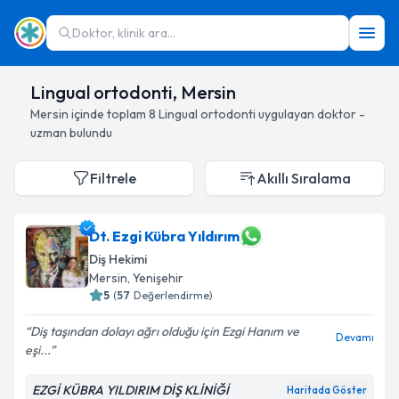
Doktor, klinik ara...
Lingual ortodonti, Mersin
Mersin
içinde toplam
8
Lingual ortodonti
uygulayan doktor -
uzman bulundu
Filtrele
Akıllı Sıralama
Dt. Ezgi Kübra Yıldırım
Diş Hekimi
Mersin
, Yenişehir
5
(
57
Değerlendirme)
Diş taşından dolayı ağrı olduğu için Ezgi Hanım ve
Devamı
eşi...
EZGİ KÜBRA YILDIRIM DİŞ KLİNİĞİ
Haritada Göster