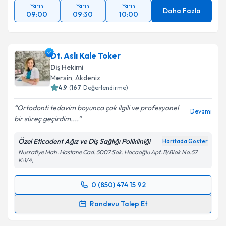
Yarın
Yarın
Yarın
Daha Fazla
09:00
09:30
10:00
Dt. Aslı Kale Toker
Diş Hekimi
Mersin
, Akdeniz
4.9
(
167
Değerlendirme)
Ortodonti tedavim boyunca çok ilgili ve profesyonel
Devamı
bir süreç geçirdim....
Özel Eticadent Ağız ve Diş Sağlığı Polikliniği
Haritada Göster
Nusratiye Mah. Hastane Cad. 5007 Sok. Hocaoğlu Apt. B/Blok No:57
K:1/4,
0 (850) 474 15 92
Randevu Takvimi Talebi
Randevu Talep Et
Dt. Aslı Kale Toker
için randevu takvimi talebi