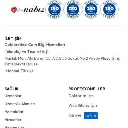
İLETİŞİM
Doktorsitesi Com Bilgi Hizmetleri
Teknoloji ve Ticaret A.Ş.
Maslak Mah. Ahi Evran Cd. A.O.S 55 Sokak No:2 Aksoy Plaza Giriş
Kat Kolektif House
İstanbul, Türkiye
SAĞLIK
PROFESYONELLER
Uzmanlar
Doktorlar İçin
Uzmanlık Alanları
Web Siteniz İçin
Hastalıklar
Kariyer
İşe Alım
Hizmetler
Hastaneler