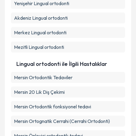
Yenişehir
Kişisel verilerimin işlenmesine ilişkin
Lingual ortodonti
Aydınlatma
Metni
'ni okudum ve kişisel verilerimin belirtilen
kapsamda işlenmesini kabul ediyorum.
Akdeniz
Lingual ortodonti
Merkez
Lingual ortodonti
Takvim Talebini Gönder
Mezitli
Lingual ortodonti
Lingual ortodonti ile İlgili Hastalıklar
Mersin Ortodontik Tedaviler
Mersin 20 Lik Diş Çekimi
Mersin Ortodontik fonksiyonel tedavi
Mersin Ortognatik Cerrahi (Cerrahi Ortodonti)
Mersin Önleyici ortodontik tedavi