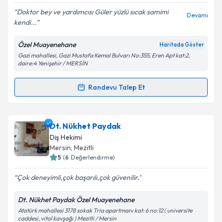
Doktor bey ve yardımcısı Güler yüzlü sıcak samimi
Devamı
kendi...
Özel Muayenehane
Haritada Göster
Kişisel verilerimin işlenmesine ilişkin
Aydınlatma
Gazi mahallesi, Gazi Mustafa Kemal Bulvarı No:355, Eren Apt kat:2,
Metni
'ni okudum ve kişisel verilerimin belirtilen
daire:4 Yenişehir / MERSİN
kapsamda işlenmesini kabul ediyorum.
Randevu Talep Et
Randevu Takvimi Talebi
Takvim Talebini Gönder
Uzm. Dr. Dt. Fatih Cengiz
için randevu takvimi talebi
Dt. Nükhet Paydak
oluşturun. Size bu uzmandan randevu almanız için bir
Diş Hekimi
takvim hazırlandığında e-posta ile bilgilendireceğiz.
Mersin
, Mezitli
5
(
6
Değerlendirme)
E-posta Adresiniz
Çok deneyimli,çok başarılı,çok güvenilir.
Dt. Nükhet Paydak Özel Muayenehane
Atatürk mahallesi 3178 sokak Tria apartmanı kat: 6 no:12 ( universite
Kişisel verilerimin işlenmesine ilişkin
Aydınlatma
caddesi, vitol kavşağı ) Mezitli / Mersin