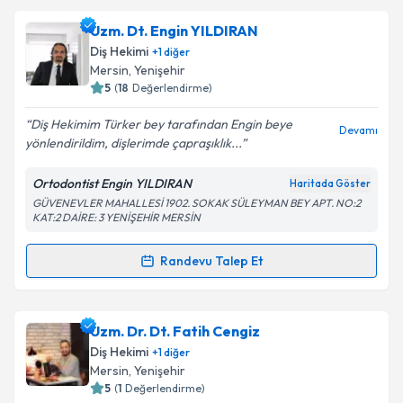
oluşturun. Size bu uzmandan randevu almanız için bir
Uzm. Dt. Engin YILDIRAN
takvim hazırlandığında e-posta ile bilgilendireceğiz.
Diş Hekimi
+
1
diğer
E-posta Adresiniz
Mersin
, Yenişehir
5
(
18
Değerlendirme)
Diş Hekimim Türker bey tarafından Engin beye
Devamı
yönlendirildim, dişlerimde çapraşıklık...
Kişisel verilerimin işlenmesine ilişkin
Aydınlatma
Metni
'ni okudum ve kişisel verilerimin belirtilen
Ortodontist Engin YILDIRAN
Haritada Göster
kapsamda işlenmesini kabul ediyorum.
GÜVENEVLER MAHALLESİ 1902. SOKAK SÜLEYMAN BEY APT. NO:2
KAT:2 DAİRE: 3 YENİŞEHİR MERSİN
Takvim Talebini Gönder
Randevu Talep Et
Randevu Takvimi Talebi
Uzm. Dt. Engin YILDIRAN
için randevu takvimi talebi
Uzm. Dr. Dt. Fatih Cengiz
oluşturun. Size bu uzmandan randevu almanız için bir
Diş Hekimi
+
1
diğer
takvim hazırlandığında e-posta ile bilgilendireceğiz.
Mersin
, Yenişehir
5
(
1
Değerlendirme)
E-posta Adresiniz