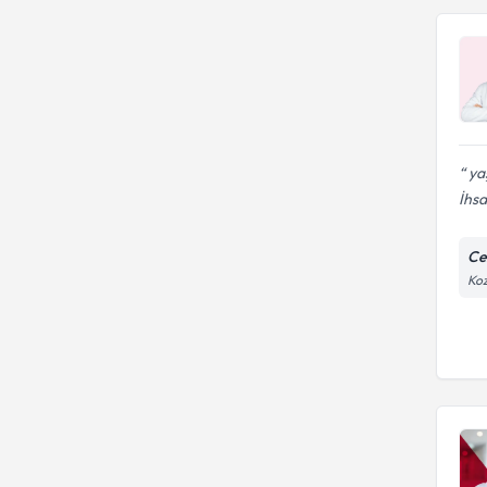
yaş
İhsa
Ce
Koz