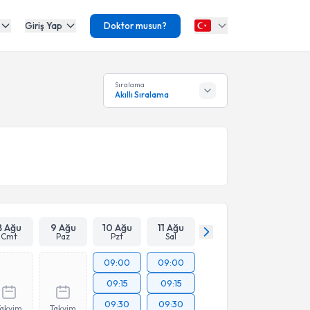
Giriş Yap
Doktor musun?
Sıralama
Akıllı Sıralama
8 Ağu
9 Ağu
10 Ağu
11 Ağu
Cmt
Paz
Pzt
Sal
09:00
09:00
09:15
09:15
09:30
09:30
Takvim
Takvim