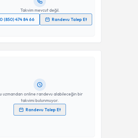
Takvim mevcut değil.
0 (850) 474 84 66
Randevu Talep Et
 verilerimin işlenmesine ilişkin
Aydınlatma Metni
'ni
 ve kişisel verilerimin belirtilen kapsamda
akvimi Talebi
esini kabul ediyorum.
Takvim Talebini Gönder
urat Çakar
için randevu takvimi talebi oluşturun. Size
 randevu almanız için bir takvim hazırlandığında e-
lgilendireceğiz.
resiniz
u uzmandan online randevu alabileceğin bir
takvimi bulunmuyor.
Randevu Talep Et
 verilerimin işlenmesine ilişkin
Aydınlatma Metni
'ni
 ve kişisel verilerimin belirtilen kapsamda
esini kabul ediyorum.