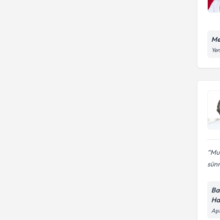
Me
Yen
Mur
sünn
Ba
Ha
Aşı