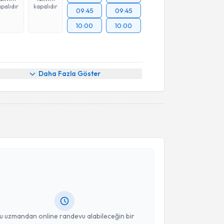
palıdır
kapalıdır
09:45
09:45
10:00
10:00
Daha Fazla Göster
akvimi Talebi
fuk Şenel
için randevu takvimi talebi oluşturun. Size
 randevu almanız için bir takvim hazırlandığında e-
lgilendireceğiz.
resiniz
u uzmandan online randevu alabileceğin bir