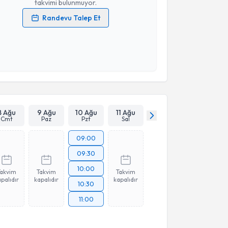
takvimi bulunmuyor.
Randevu Talep Et
 verilerimin işlenmesine ilişkin
Aydınlatma Metni
'ni
 ve kişisel verilerimin belirtilen kapsamda
esini kabul ediyorum.
Takvim Talebini Gönder
8 Ağu
9 Ağu
10 Ağu
11 Ağu
Cmt
Paz
Pzt
Sal
09:00
09:30
10:00
Takvim
Takvim
Takvim
palıdır
kapalıdır
kapalıdır
10:30
11:00