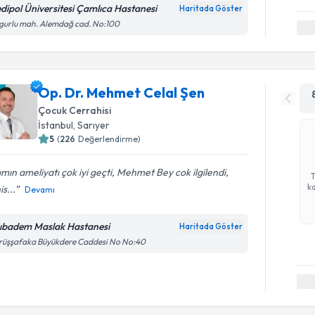
dipol Üniversitesi Çamlıca Hastanesi
Haritada Göster
gurlu mah. Alemdağ cad. No:100
Op. Dr. Mehmet Celal Şen
Çocuk Cerrahisi
İstanbul
, Sarıyer
5
(
226
Değerlendirme)
ımın ameliyatı çok iyi geçti, Mehmet Bey cok ilgilendi,
ka
is...
Devamı
ıbadem Maslak Hastanesi
Haritada Göster
rüşşafaka Büyükdere Caddesi No No:40