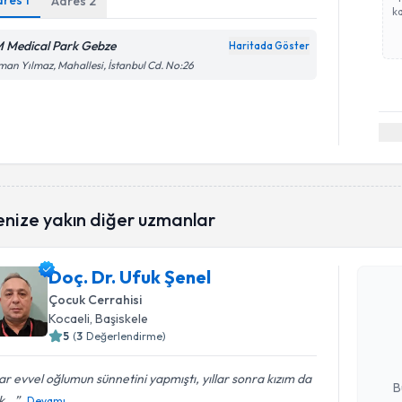
dres
1
Adres
2
ka
 Medical Park Gebze
Haritada Göster
an Yılmaz, Mahallesi, İstanbul Cd. No:26
enize yakın diğer uzmanlar
Randevu T
Doç. Dr. Ufuk Şenel
Doç. Dr. U
Çocuk Cerrahisi
bu uzmandan
Kocaeli
, Başiskele
posta ile bi
5
(
3
Değerlendirme)
E-posta Ad
lar evvel oğlumun sünnetini yapmıştı, yıllar sonra kızım da
B
k...
Devamı