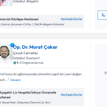
İstanbul
, Ataşehir
morial Göztepe Hastanesi
Haritada Göster
Kişisel
i Sahra, Karaman Cd No: 1, 34634 Ataşehir/İstanbul
okudum
Randevu T
işlenm
Op. Dr. Murat Çakar
Op. Dr. M
bu uzmandan
Çocuk Cerrahisi
posta ile bi
İstanbul
, Esenyurt
5
(
1
Değerlendirme)
E-posta Ad
B
at hoca iki oğlumuzunda sünnetini yaptı biri yeni doğan
eti...
Devamı
Kişisel
hçeşehir Liv Hospital İstinye Üniversite
okudum
Haritada Göster
stanesi
işlenm
k Veysel Mah, Süleyman Demirel Cd. No:1