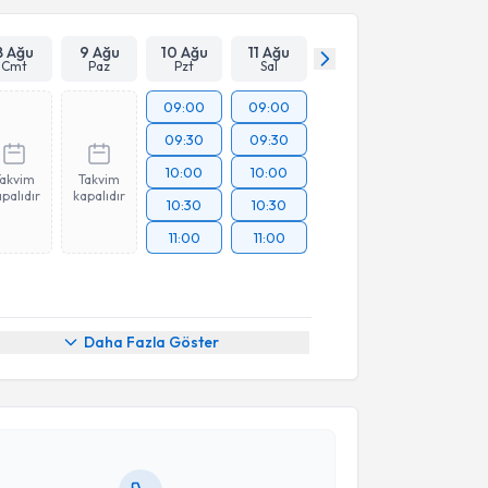
8 Ağu
9 Ağu
10 Ağu
11 Ağu
Cmt
Paz
Pzt
Sal
09:00
09:00
09:30
09:30
10:00
10:00
Takvim
Takvim
palıdır
kapalıdır
10:30
10:30
11:00
11:00
akvimi Talebi
Daha Fazla Göster
Hakan Kocaman
için randevu takvimi talebi oluşturun.
andan randevu almanız için bir takvim
ında e-posta ile bilgilendireceğiz.
resiniz