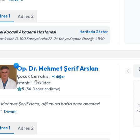
dres
1
Adres
2
Kişisel
okudum
işlenm
el Kocaeli Akademi Hastanesi
Haritada Göster
cık Mah D-100 Karayolu No:22-24 Yahya Kaptan Durağı, 41140
Op. Dr. Mehmet Şerif Arslan
Çocuk Cerrahisi
+
1
diğer
İstanbul
, Üsküdar
5
(
56
Değerlendirme)
. Mehmet Şerif Hoca, oğlumuza hafta önce anestezi
ka
Devamı
dres
1
Adres
2