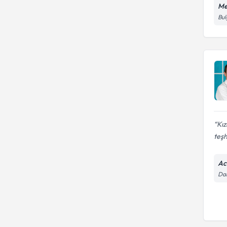
Me
Bul
Kız
teşh
Ac
Da