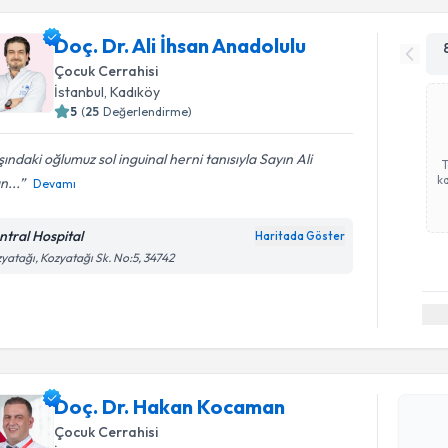
Doç. Dr. Ali İhsan Anadolulu
Çocuk Cerrahisi
İstanbul
, Kadıköy
5
(
25
Değerlendirme)
ındaki oğlumuz sol inguinal herni tanısıyla Sayın Ali
ka
n...
Devamı
ntral Hospital
Haritada Göster
yatağı, Kozyatağı Sk. No:5, 34742
Randevu T
Doç. Dr. 
Size bu uzm
Doç. Dr. Hakan Kocaman
hazırlandığ
Çocuk Cerrahisi
E-posta Ad