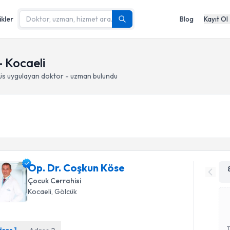
ikler
Blog
Kayıt Ol
- Kocaeli
üs
uygulayan doktor - uzman bulundu
Op. Dr. Coşkun Köse
Çocuk Cerrahisi
Kocaeli
, Gölcük