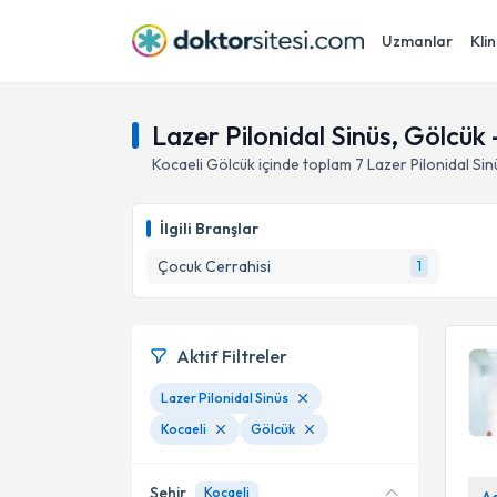
Uzmanlar
Klin
Lazer Pilonidal Sinüs, Gölcük 
Kocaeli
Gölcük
içinde toplam
7
Lazer Pilonidal Sin
İlgili Branşlar
Çocuk Cerrahisi
1
Aktif Filtreler
Lazer Pilonidal Sinüs
Kocaeli
Gölcük
Şehir
Kocaeli