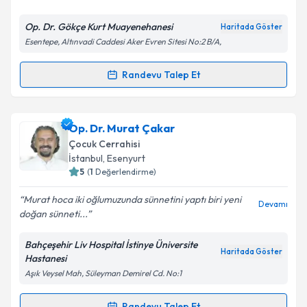
E-posta Adresiniz
Op. Dr. Gökçe Kurt Muayenehanesi
Haritada Göster
Esentepe, Altınvadi Caddesi Aker Evren Sitesi No:2 B/A,
Kişisel verilerimin işlenmesine ilişkin
Aydınlatma
Randevu Talep Et
Randevu Takvimi Talebi
Metni
'ni okudum ve kişisel verilerimin belirtilen
kapsamda işlenmesini kabul ediyorum.
Op. Dr. Gökçe Kurt
için randevu takvimi talebi
Op. Dr. Murat Çakar
oluşturun. Size bu uzmandan randevu almanız için bir
Takvim Talebini Gönder
Çocuk Cerrahisi
takvim hazırlandığında e-posta ile bilgilendireceğiz.
İstanbul
,
Esenyurt
5
(
1
Değerlendirme)
E-posta Adresiniz
Murat hoca iki oğlumuzunda sünnetini yaptı biri yeni
Devamı
doğan sünneti...
Bahçeşehir Liv Hospital İstinye Üniversite
Kişisel verilerimin işlenmesine ilişkin
Aydınlatma
Haritada Göster
Hastanesi
Metni
'ni okudum ve kişisel verilerimin belirtilen
Aşık Veysel Mah, Süleyman Demirel Cd. No:1
kapsamda işlenmesini kabul ediyorum.
Randevu Talep Et