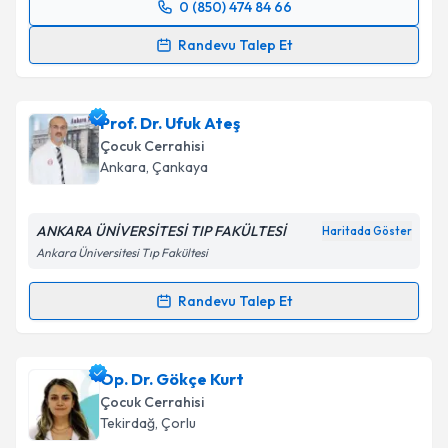
0 (850) 474 84 66
Randevu Takvimi Talebi
Randevu Talep Et
Doç. Dr. Hakan Kocaman
için randevu takvimi talebi
oluşturun. Size bu uzmandan randevu almanız için bir
Prof. Dr. Ufuk Ateş
takvim hazırlandığında e-posta ile bilgilendireceğiz.
Çocuk Cerrahisi
E-posta Adresiniz
Ankara
,
Çankaya
ANKARA ÜNİVERSİTESİ TIP FAKÜLTESİ
Haritada Göster
Ankara Üniversitesi Tıp Fakültesi
Kişisel verilerimin işlenmesine ilişkin
Aydınlatma
Metni
'ni okudum ve kişisel verilerimin belirtilen
Randevu Talep Et
kapsamda işlenmesini kabul ediyorum.
Randevu Takvimi Talebi
Takvim Talebini Gönder
Prof. Dr. Ufuk Ateş
için randevu takvimi talebi
Op. Dr. Gökçe Kurt
oluşturun. Size bu uzmandan randevu almanız için bir
Çocuk Cerrahisi
takvim hazırlandığında e-posta ile bilgilendireceğiz.
Tekirdağ
,
Çorlu