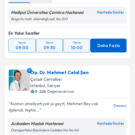
Medipol Üniversitesi Çamlıca Hastanesi
Haritada Göster
Bulgurlu mah. Alemdağ cad. No:100
En Yakın Saatler
Yarın
Yarın
Yarın
Daha Fazla
09:00
09:30
10:00
Op. Dr. Mehmet Celal Şen
Çocuk Cerrahisi
İstanbul
,
Sarıyer
5
(
226
Değerlendirme)
Kızımın ameliyatı çok iyi geçti, Mehmet Bey cok
Devamı
ilgilendi, teşhis...
Acıbadem Maslak Hastanesi
Haritada Göster
Darüşşafaka Büyükdere Caddesi No No:40