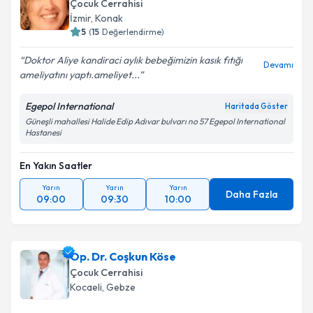
Çocuk Cerrahisi
İzmir
,
Konak
5
(
15
Değerlendirme)
Doktor Aliye kandiraci aylık bebeğimizin kasık fıtığı
Devamı
ameliyatını yaptı.ameliyet...
Egepol International
Haritada Göster
Güneşli mahallesi Halide Edip Adıvar bulvarı no 57 Egepol International
Hastanesi
En Yakın Saatler
Yarın
Yarın
Yarın
Daha Fazla
09:00
09:30
10:00
Op. Dr. Coşkun Köse
Çocuk Cerrahisi
Kocaeli
,
Gebze