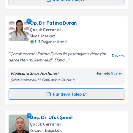
Randevu Takvimi Talebi
Takvim Talebini Gönder
Op. Dr. Murat Çakar
için randevu takvimi talebi
Op. Dr. Fatma Duran
oluşturun. Size bu uzmandan randevu almanız için bir
Çocuk Cerrahisi
takvim hazırlandığında e-posta ile bilgilendireceğiz.
Sivas
,
Merkez
5
(
1
Değerlendirme)
E-posta Adresiniz
Çocuk cerrahı Fatma Duran ile yaşadığımız deneyim
Devamı
gerçekten mükemmeldi. Daha...
Medicana Sivas Hastanesi
Haritada Göster
Kişisel verilerimin işlenmesine ilişkin
Aydınlatma
Şehit, Kızılırmak, M. Fethi Akyüz Cd. No: 8
Metni
'ni okudum ve kişisel verilerimin belirtilen
kapsamda işlenmesini kabul ediyorum.
Randevu Talep Et
Randevu Takvimi Talebi
Takvim Talebini Gönder
Op. Dr. Fatma Duran
için randevu takvimi talebi
Doç. Dr. Ufuk Şenel
oluşturun. Size bu uzmandan randevu almanız için bir
Çocuk Cerrahisi
takvim hazırlandığında e-posta ile bilgilendireceğiz.
Kocaeli
,
Başiskele