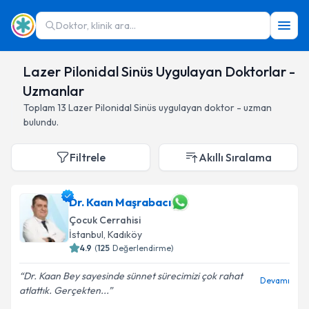
Doktor, klinik ara...
Lazer Pilonidal Sinüs Uygulayan Doktorlar -
Uzmanlar
Toplam
13
Lazer Pilonidal Sinüs
uygulayan doktor - uzman
bulundu.
Filtrele
Akıllı Sıralama
Dr. Kaan Maşrabacı
Çocuk Cerrahisi
İstanbul
,
Kadıköy
4.9
(
125
Değerlendirme)
Dr. Kaan Bey sayesinde sünnet sürecimizi çok rahat
Devamı
atlattık. Gerçekten...