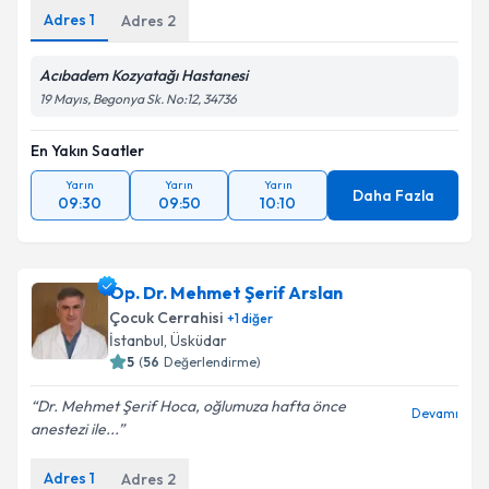
Adres
1
Adres
2
Acıbadem Kozyatağı Hastanesi
19 Mayıs, Begonya Sk. No:12, 34736
En Yakın Saatler
Yarın
Yarın
Yarın
Daha Fazla
09:30
09:50
10:10
Op. Dr. Mehmet Şerif Arslan
Çocuk Cerrahisi
+
1
diğer
İstanbul
,
Üsküdar
5
(
56
Değerlendirme)
Dr. Mehmet Şerif Hoca, oğlumuza hafta önce
Devamı
anestezi ile...
Adres
1
Adres
2