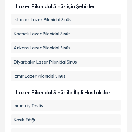
Lazer Pilonidal Sinüs
için Şehirler
Kişisel verilerimin işlenmesine ilişkin
Aydınlatma
İstanbul
Metni
Lazer Pilonidal Sinüs
'ni okudum ve kişisel verilerimin belirtilen
kapsamda işlenmesini kabul ediyorum.
Kocaeli
Lazer Pilonidal Sinüs
Takvim Talebini Gönder
Ankara
Lazer Pilonidal Sinüs
Diyarbakır
Lazer Pilonidal Sinüs
İzmir
Lazer Pilonidal Sinüs
Lazer Pilonidal Sinüs ile İlgili Hastalıklar
İnmemiş Testis
Kasık Fıtığı