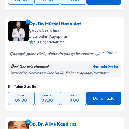
09:00
09:30
10:00
Op. Dr. Mürsel Haspulat
Çocuk Cerrahisi
Diyarbakır
,
Kayapınar
5
(
1
Değerlendirme)
Devamı
Çok ilgili, güler yüzlü, alanında çok iyi bir doktor. İyi...
Özel Genesis Hospital
Haritada Göster
Huzurevleri, Seyrantepe Bulv. No:18, 21070 Kayapınar/ Diyarbakır
En Yakın Saatler
Yarın
Yarın
Yarın
Daha Fazla
09:00
09:30
10:00
Op. Dr. Aliye Kandırıcı