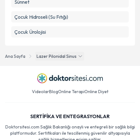
Sünnet
Çocuk Hidroseli (Su Fıtığı)
Çocuk Ürolojisi
Ana Sayfa
Lazer Pilonidal Sinus
Videolar
Blog
Online Terapi
Online Diyet
SERTİFİKA VE ENTEGRASYONLAR
Doktorsitesi.com Sağlık Bakanlığı onaylı ve entegreli bir sağlık bilgi
platformudur. Sertifikaları ile tescillenmiş güvenilir altyapısıyla
sağlık hizmetlerine erişim sağlar.