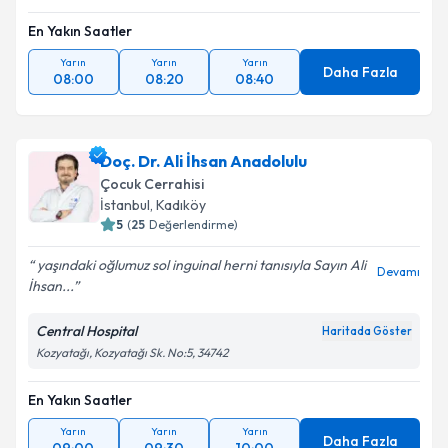
En Yakın Saatler
Yarın
Yarın
Yarın
Daha Fazla
08:00
08:20
08:40
Doç. Dr. Ali İhsan Anadolulu
Çocuk Cerrahisi
İstanbul
,
Kadıköy
5
(
25
Değerlendirme)
yaşındaki oğlumuz sol inguinal herni tanısıyla Sayın Ali
Devamı
İhsan...
Central Hospital
Haritada Göster
Kozyatağı, Kozyatağı Sk. No:5, 34742
En Yakın Saatler
Yarın
Yarın
Yarın
Daha Fazla