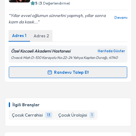
5
(
3
Değerlendirme)
E-posta Adresiniz
Yıllar evvel oğlumun sünnetini yapmıştı, yıllar sonra
Devamı
kızım da kasık...
Adres
1
Adres
2
Kişisel verilerimin işlenmesine ilişkin
Aydınlatma
Metni
'ni okudum ve kişisel verilerimin belirtilen
kapsamda işlenmesini kabul ediyorum.
Özel Kocaeli Akademi Hastanesi
Haritada Göster
Ovacık Mah D-100 Karayolu No:22-24 Yahya Kaptan Durağı, 41140
Takvim Talebini Gönder
Randevu Talep Et
Randevu Takvimi Talebi
Doç. Dr. Ufuk Şenel
için randevu takvimi talebi
oluşturun. Size bu uzmandan randevu almanız için bir
İlgili Branşlar
takvim hazırlandığında e-posta ile bilgilendireceğiz.
Çocuk Cerrahisi
Çocuk Ürolojisi
13
1
E-posta Adresiniz