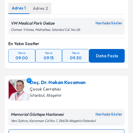
Adres
1
Adres
2
VM Medical Park Gebze
Haritada Göster
Osman Yılmaz, Mahallesi, İstanbul Cd. No:26
En Yakın Saatler
Yarın
Yarın
Yarın
Daha Fazla
09:00
09:15
09:30
Doç. Dr. Hakan Kocaman
Çocuk Cerrahisi
İstanbul
,
Ataşehir
Memorial Göztepe Hastanesi
Haritada Göster
Yeni Sahra, Karaman Cd No: 1, 34634 Ataşehir/İstanbul