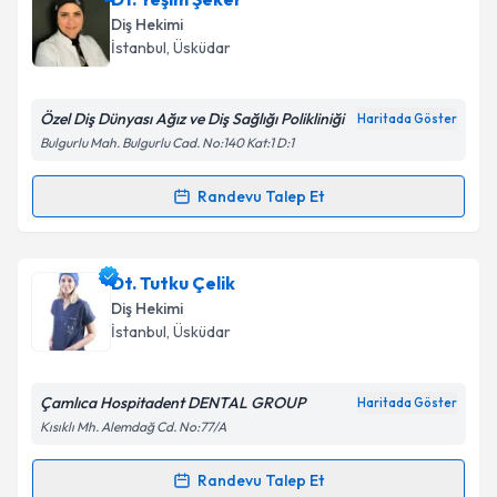
oluşturun. Size bu uzmandan randevu almanız için bir
Diş Hekimi
takvim hazırlandığında e-posta ile bilgilendireceğiz.
İstanbul
, Üsküdar
E-posta Adresiniz
Özel Diş Dünyası Ağız ve Diş Sağlığı Polikliniği
Haritada Göster
Bulgurlu Mah. Bulgurlu Cad. No:140 Kat:1 D:1
Kişisel verilerimin işlenmesine ilişkin
Aydınlatma
Randevu Talep Et
Randevu Takvimi Talebi
Metni
'ni okudum ve kişisel verilerimin belirtilen
kapsamda işlenmesini kabul ediyorum.
Dt. Yeşim Şeker
için randevu takvimi talebi oluşturun.
Dt. Tutku Çelik
Size bu uzmandan randevu almanız için bir takvim
Takvim Talebini Gönder
Diş Hekimi
hazırlandığında e-posta ile bilgilendireceğiz.
İstanbul
, Üsküdar
E-posta Adresiniz
Çamlıca Hospitadent DENTAL GROUP
Haritada Göster
Kısıklı Mh. Alemdağ Cd. No:77/A
Kişisel verilerimin işlenmesine ilişkin
Aydınlatma
Randevu Talep Et
Randevu Takvimi Talebi