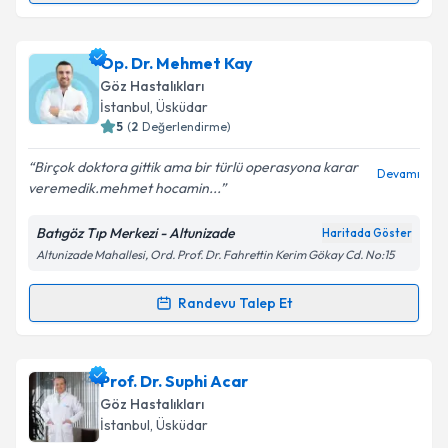
Metni
'ni okudum ve kişisel verilerimin belirtilen
kapsamda işlenmesini kabul ediyorum.
Dt. Tutku Çelik
için randevu takvimi talebi oluşturun.
Op. Dr. Mehmet Kay
Size bu uzmandan randevu almanız için bir takvim
Takvim Talebini Gönder
Göz Hastalıkları
hazırlandığında e-posta ile bilgilendireceğiz.
İstanbul
, Üsküdar
5
(
2
Değerlendirme)
E-posta Adresiniz
Birçok doktora gittik ama bir türlü operasyona karar
Devamı
veremedik.mehmet hocamin...
Batıgöz Tıp Merkezi - Altunizade
Haritada Göster
Kişisel verilerimin işlenmesine ilişkin
Aydınlatma
Altunizade Mahallesi, Ord. Prof. Dr. Fahrettin Kerim Gökay Cd. No:15
Metni
'ni okudum ve kişisel verilerimin belirtilen
kapsamda işlenmesini kabul ediyorum.
Randevu Talep Et
Randevu Takvimi Talebi
Takvim Talebini Gönder
Op. Dr. Mehmet Kay
için randevu takvimi talebi
Prof. Dr. Suphi Acar
oluşturun. Size bu uzmandan randevu almanız için bir
Göz Hastalıkları
takvim hazırlandığında e-posta ile bilgilendireceğiz.
İstanbul
, Üsküdar