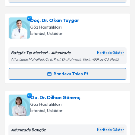
Prof. Dr. Serhat İmamoğlu
için randevu takvimi
talebi oluşturun. Size bu uzmandan randevu almanız
Doç. Dr. Okan Toygar
için bir takvim hazırlandığında e-posta ile
bilgilendireceğiz.
Göz Hastalıkları
İstanbul
, Üsküdar
E-posta Adresiniz
Batıgöz Tıp Merkezi - Altunizade
Haritada Göster
Altunizade Mahallesi, Ord. Prof. Dr. Fahrettin Kerim Gökay Cd. No:15
Kişisel verilerimin işlenmesine ilişkin
Aydınlatma
Randevu Talep Et
Metni
'ni okudum ve kişisel verilerimin belirtilen
Randevu Takvimi Talebi
kapsamda işlenmesini kabul ediyorum.
Doç. Dr. Okan Toygar
için randevu takvimi talebi
Op. Dr. Dilhan Gönenç
Takvim Talebini Gönder
oluşturun. Size bu uzmandan randevu almanız için bir
Göz Hastalıkları
takvim hazırlandığında e-posta ile bilgilendireceğiz.
İstanbul
, Üsküdar
E-posta Adresiniz
Altunizade Batıgöz
Haritada Göster