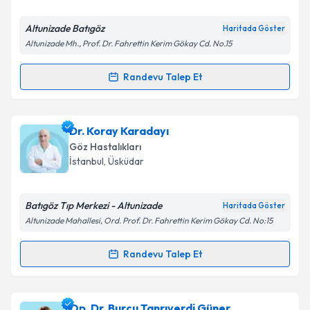
E-posta Adresiniz
Altunizade Batıgöz
Haritada Göster
Altunizade Mh., Prof. Dr. Fahrettin Kerim Gökay Cd. No.15
Kişisel verilerimin işlenmesine ilişkin
Aydınlatma
Randevu Talep Et
Randevu Takvimi Talebi
Metni
'ni okudum ve kişisel verilerimin belirtilen
kapsamda işlenmesini kabul ediyorum.
Prof. Dr. Suphi Acar
için randevu takvimi talebi
Dr. Koray Karadayı
oluşturun. Size bu uzmandan randevu almanız için bir
Takvim Talebini Gönder
Göz Hastalıkları
takvim hazırlandığında e-posta ile bilgilendireceğiz.
İstanbul
, Üsküdar
E-posta Adresiniz
Batıgöz Tıp Merkezi - Altunizade
Haritada Göster
Altunizade Mahallesi, Ord. Prof. Dr. Fahrettin Kerim Gökay Cd. No:15
Kişisel verilerimin işlenmesine ilişkin
Aydınlatma
Randevu Talep Et
Randevu Takvimi Talebi
Metni
'ni okudum ve kişisel verilerimin belirtilen
kapsamda işlenmesini kabul ediyorum.
Dr. Koray Karadayı
için randevu takvimi talebi
Op. Dr. Burcu Tanrıverdi Güner