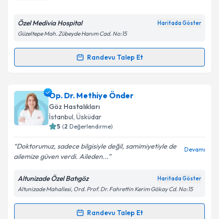
E-posta Adresiniz
Özel Medivia Hospital
Haritada Göster
Güzeltepe Mah. Zübeyde Hanım Cad. No:15
Kişisel verilerimin işlenmesine ilişkin
Aydınlatma
Randevu Talep Et
Randevu Takvimi Talebi
Metni
'ni okudum ve kişisel verilerimin belirtilen
kapsamda işlenmesini kabul ediyorum.
Dt. M. Hakan Durmaz
için randevu takvimi talebi
Op. Dr. Methiye Önder
oluşturun. Size bu uzmandan randevu almanız için bir
Takvim Talebini Gönder
Göz Hastalıkları
takvim hazırlandığında e-posta ile bilgilendireceğiz.
İstanbul
, Üsküdar
5
(
2
Değerlendirme)
E-posta Adresiniz
Doktorumuz, sadece bilgisiyle değil, samimiyetiyle de
Devamı
ailemize güven verdi. Aileden...
Altunizade Özel Batıgöz
Haritada Göster
Kişisel verilerimin işlenmesine ilişkin
Aydınlatma
Altunizade Mahallesi, Ord. Prof. Dr. Fahrettin Kerim Gökay Cd. No:15
Metni
'ni okudum ve kişisel verilerimin belirtilen
kapsamda işlenmesini kabul ediyorum.
Randevu Talep Et
Randevu Takvimi Talebi