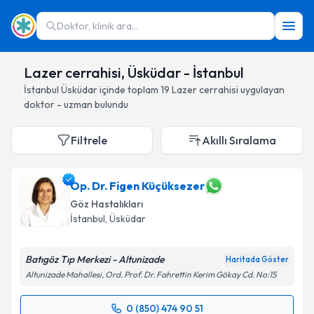
Doktor, klinik ara...
Lazer cerrahisi, Üsküdar - İstanbul
İstanbul
Üsküdar
içinde toplam
19
Lazer cerrahisi
uygulayan
doktor - uzman bulundu
Filtrele
Akıllı Sıralama
Op. Dr. Figen Küçüksezer
Göz Hastalıkları
İstanbul
, Üsküdar
Batıgöz Tıp Merkezi - Altunizade
Haritada Göster
Altunizade Mahallesi, Ord. Prof. Dr. Fahrettin Kerim Gökay Cd. No:15
0 (850) 474 90 51