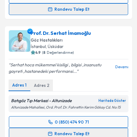
Randevu Takvimi Talebi
Randevu Talep Et
Op. Dr. Figen Küçüksezer
için randevu takvimi talebi
oluşturun. Size bu uzmandan randevu almanız için bir
Prof. Dr. Serhat İmamoğlu
takvim hazırlandığında e-posta ile bilgilendireceğiz.
Göz Hastalıkları
E-posta Adresiniz
İstanbul
, Üsküdar
4.9
(
8
Değerlendirme)
Serhat hoca mükemmel kisiligi , bilgisi ,insanustu
Devamı
gayreti ,hastanedeki performansi...
Kişisel verilerimin işlenmesine ilişkin
Aydınlatma
Metni
'ni okudum ve kişisel verilerimin belirtilen
Adres
1
Adres
2
kapsamda işlenmesini kabul ediyorum.
Batıgöz Tıp Merkezi - Altunizade
Haritada Göster
Takvim Talebini Gönder
Altunizade Mahallesi, Ord. Prof. Dr. Fahrettin Kerim Gökay Cd. No:15
0 (850) 474 90 71
Randevu Takvimi Talebi
Randevu Talep Et