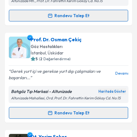
Altunizade Mh., Prof. Dr. Fahrettin Kerim Gökay Cd. No.15
Kişisel verilerimin işlenmesine ilişkin
Aydınlatma
Randevu Talep Et
Randevu Takvimi Talebi
Metni
'ni okudum ve kişisel verilerimin belirtilen
kapsamda işlenmesini kabul ediyorum.
Op. Dr. Mustafa Er
için randevu takvimi talebi
Prof. Dr. Osman Çekiç
oluşturun. Size bu uzmandan randevu almanız için bir
Takvim Talebini Gönder
Göz Hastalıkları
takvim hazırlandığında e-posta ile bilgilendireceğiz.
İstanbul
, Üsküdar
5
(
2
Değerlendirme)
E-posta Adresiniz
Gerek yurt içi ve gerekse yurt dışı çalışmaları ve
Devamı
başarıları...
Batıgöz Tıp Merkezi - Altunizade
Haritada Göster
Kişisel verilerimin işlenmesine ilişkin
Aydınlatma
Altunizade Mahallesi, Ord. Prof. Dr. Fahrettin Kerim Gökay Cd. No:15
Metni
'ni okudum ve kişisel verilerimin belirtilen
kapsamda işlenmesini kabul ediyorum.
Randevu Talep Et
Randevu Takvimi Talebi
Takvim Talebini Gönder
Prof. Dr. Osman Çekiç
için randevu takvimi talebi
Dt. Yeşim Şeker