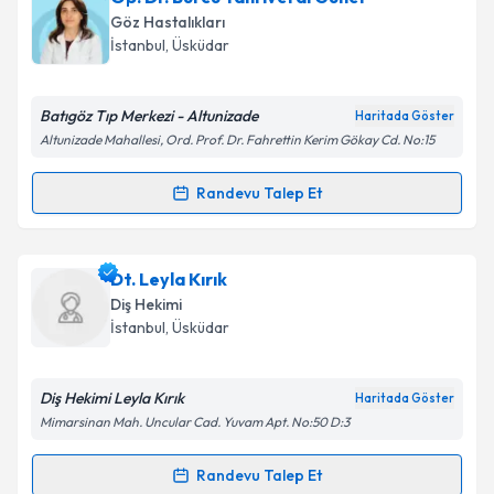
oluşturun. Size bu uzmandan randevu almanız için bir
Takvim Talebini Gönder
Göz Hastalıkları
takvim hazırlandığında e-posta ile bilgilendireceğiz.
İstanbul
, Üsküdar
E-posta Adresiniz
Batıgöz Tıp Merkezi - Altunizade
Haritada Göster
Altunizade Mahallesi, Ord. Prof. Dr. Fahrettin Kerim Gökay Cd. No:15
Kişisel verilerimin işlenmesine ilişkin
Aydınlatma
Randevu Talep Et
Randevu Takvimi Talebi
Metni
'ni okudum ve kişisel verilerimin belirtilen
kapsamda işlenmesini kabul ediyorum.
Op. Dr. Burcu Tanrıverdi Güner
için randevu
Dt. Leyla Kırık
takvimi talebi oluşturun. Size bu uzmandan randevu
Takvim Talebini Gönder
Diş Hekimi
almanız için bir takvim hazırlandığında e-posta ile
İstanbul
, Üsküdar
bilgilendireceğiz.
E-posta Adresiniz
Diş Hekimi Leyla Kırık
Haritada Göster
Mimarsinan Mah. Uncular Cad. Yuvam Apt. No:50 D:3
Randevu Talep Et
Randevu Takvimi Talebi