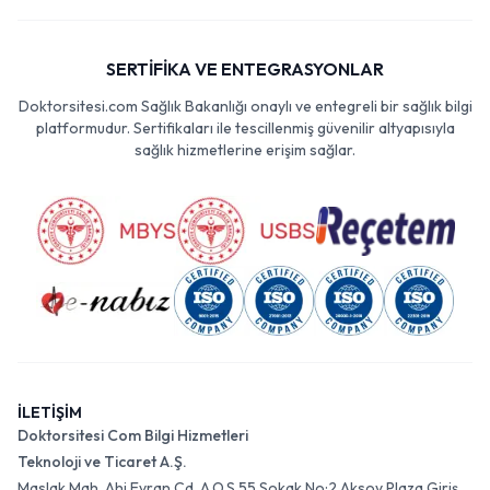
SERTİFİKA VE ENTEGRASYONLAR
Doktorsitesi.com Sağlık Bakanlığı onaylı ve entegreli bir sağlık bilgi
platformudur. Sertifikaları ile tescillenmiş güvenilir altyapısıyla
sağlık hizmetlerine erişim sağlar.
İLETİŞİM
Doktorsitesi Com Bilgi Hizmetleri
Teknoloji ve Ticaret A.Ş.
Maslak Mah. Ahi Evran Cd. A.O.S 55 Sokak No:2 Aksoy Plaza Giriş