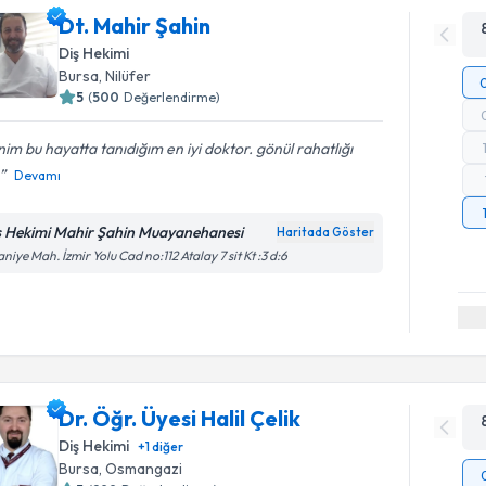
Dt. Mahir Şahin
Diş Hekimi
Bursa
, Nilüfer
5
(
500
Değerlendirme)
im bu hayatta tanıdığım en iyi doktor. gönül rahatlığı
Devamı
ş Hekimi Mahir Şahin Muayanehanesi
Haritada Göster
aniye Mah. İzmir Yolu Cad no:112 Atalay 7 sit Kt :3 d:6
Dr. Öğr. Üyesi Halil Çelik
Diş Hekimi
+
1
diğer
Bursa
, Osmangazi