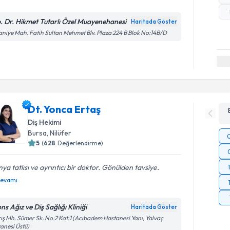
. Dr. Hikmet Tutarlı Özel Muayenehanesi
Haritada Göster
aniye Mah. Fatih Sultan Mehmet Blv. Plaza 224 B Blok No:14B/D
Dt. Yonca Ertaş
Diş Hekimi
Bursa
, Nilüfer
5
(
628
Değerlendirme)
ya tatlısı ve ayrıntıcı bir doktor. Gönülden tavsiye.
evamı
s Ağız ve Diş Sağlığı Kliniği
Haritada Göster
ış Mh. Sümer Sk. No:2 Kat:1 (Acıbadem Hastanesi Yanı, Yalvaç
anesi Üstü)