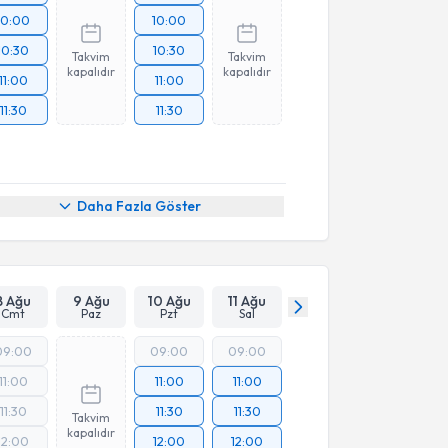
10:00
10:00
10:30
10:30
Takvim
Takvim
kapalıdır
kapalıdır
11:00
11:00
11:30
11:30
Daha Fazla Göster
8 Ağu
9 Ağu
10 Ağu
11 Ağu
Cmt
Paz
Pzt
Sal
09:00
09:00
09:00
11:00
11:00
11:00
11:30
11:30
11:30
Takvim
kapalıdır
12:00
12:00
12:00