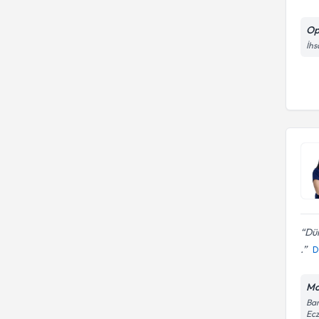
Op
İhs
Dün
.
D
Mon
Bar
Ecz