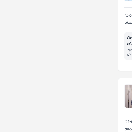
Do
alaka
Dr.
Mu
Yen
No
Göz
anca