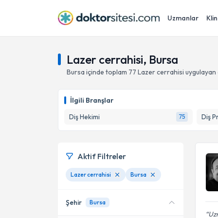
Uzmanlar
Klin
Lazer cerrahisi, Bursa
Bursa
içinde toplam
77
Lazer cerrahisi
uygulayan 
İlgili Branşlar
Diş Hekimi
Diş P
75
Aktif Filtreler
Lazer cerrahisi
Bursa
Şehir
Bursa
Uzm