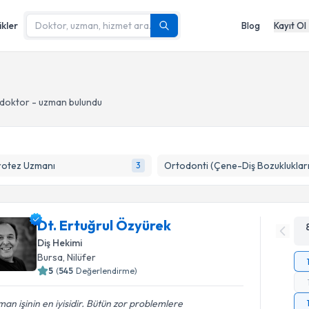
ikler
Blog
Kayıt Ol
doktor - uzman bulundu
rotez Uzmanı
Ortodonti (Çene-Diş Bozuklukları
3
Dt. Ertuğrul Özyürek
Diş Hekimi
Bursa
, Nilüfer
5
(
545
Değerlendirme)
an işinin en iyisidir. Bütün zor problemlere