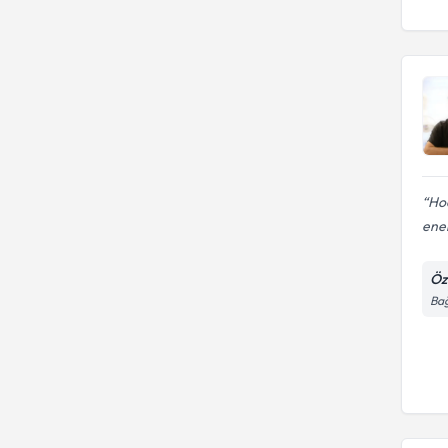
Uzm. Dr. Dt.
Uzm. Dt.
Hoc
ener
Öz
Bağ