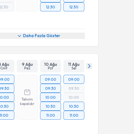
12:30
12:30
12:30
Daha Fazla Göster
8 Ağu
9 Ağu
10 Ağu
11 Ağu
Cmt
Paz
Pzt
Sal
09:00
09:00
09:00
09:30
09:30
09:30
10:00
10:00
10:00
Takvim
kapalıdır
10:30
10:30
10:30
11:00
11:00
11:00