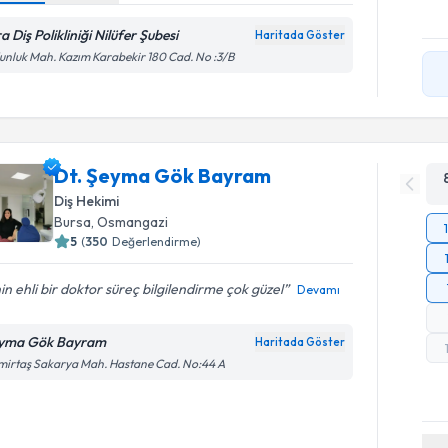
a Diş Polikliniği Nilüfer Şubesi
Haritada Göster
nluk Mah. Kazım Karabekir 180 Cad. No :3/B
Dt. Şeyma Gök Bayram
Diş Hekimi
Bursa
, Osmangazi
5
(
350
Değerlendirme)
nin ehli bir doktor süreç bilgilendirme çok güzel
Devamı
yma Gök Bayram
Haritada Göster
irtaş Sakarya Mah. Hastane Cad. No:44 A