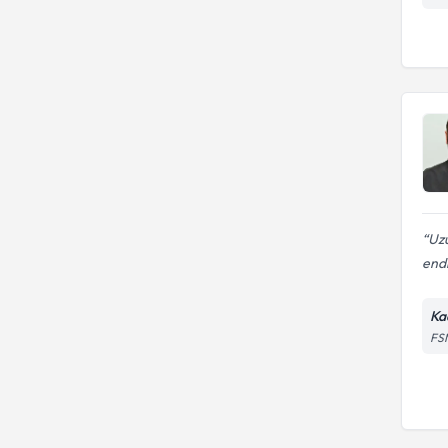
Uzu
endi
Ka
FSM