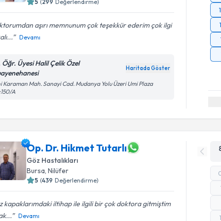
5
(
299
Değerlendirme)
ktorumdan aşırı memnunum çok teşekkür ederim çok ilgi
lı...
Devamı
 Öğr. Üyesi Halil Çelik Özel
Haritada Göster
ayenehanesi
i Karaman Mah. Sanayi Cad. Mudanya Yolu Üzeri Umi Plaza
:150/A
Op. Dr. Hikmet Tutarlı
Göz Hastalıkları
Bursa
, Nilüfer
5
(
439
Değerlendirme)
 kapaklarımdaki iltihap ile ilgili bir çok doktora gitmiştim
k...
Devamı