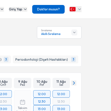
Giriş Yap
Doktor musun?
Sıralama
Akıllı Sıralama
)
Periodontoloji (Dişeti Hastalıkları)
3
3
8 Ağu
9 Ağu
10 Ağu
11 Ağu
Cmt
Paz
Pzt
Sal
12:00
12:00
12:00
12:30
12:30
12:30
Takvim
13:00
13:00
13:00