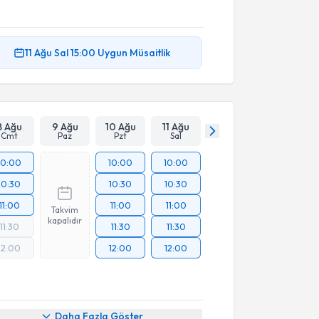
11 Ağu
Sal
15:00
Uygun Müsaitlik
8 Ağu
9 Ağu
10 Ağu
11 Ağu
Cmt
Paz
Pzt
Sal
10:00
10:00
10:00
10:30
10:30
10:30
11:00
11:00
11:00
Takvim
kapalıdır
11:30
11:30
11:30
12:00
12:00
12:00
Daha Fazla Göster