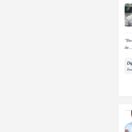
Ben
ile...
Di
İhs