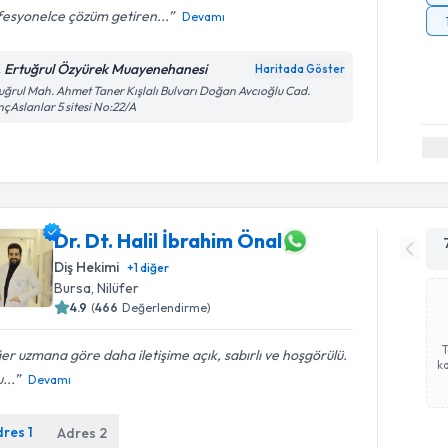
fesyonelce çözüm getiren...
Devamı
. Ertuğrul Özyürek Muayenehanesi
Haritada Göster
uğrul Mah. Ahmet Taner Kışlalı Bulvarı Doğan Avcıoğlu Cad.
çAslanlar 5 sitesi No:22/A
Dr. Dt. Halil İbrahim Önal
Diş Hekimi
+
1
diğer
Bursa
, Nilüfer
4.9
(
466
Değerlendirme)
er uzmana göre daha iletişime açık, sabırlı ve hoşgörülü.
ka
...
Devamı
dres
1
Adres
2