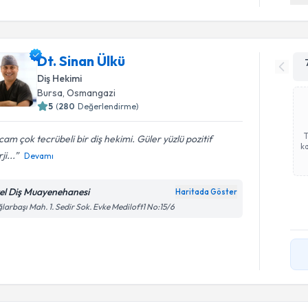
Dt. Sinan Ülkü
Diş Hekimi
Bursa
, Osmangazi
5
(
280
Değerlendirme)
am çok tecrübeli bir diş hekimi. Güler yüzlü pozitif
ka
ji...
Devamı
el Diş Muayenehanesi
Haritada Göster
larbaşı Mah. 1. Sedir Sok. Evke Mediloft1 No:15/6