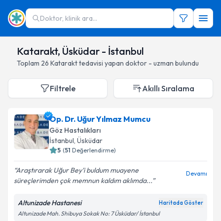
Doktor, klinik ara...
Katarakt, Üsküdar - İstanbul
Toplam
26
Katarakt
tedavisi yapan doktor - uzman bulundu
Filtrele
Akıllı Sıralama
Op. Dr. Uğur Yılmaz Mumcu
Göz Hastalıkları
İstanbul
, Üsküdar
5
(
51
Değerlendirme)
Araştırarak Uğur Bey’i buldum muayene
Devamı
süreçlerimden çok memnun kaldım aklımda...
Altunizade Hastanesi
Haritada Göster
Altunizade Mah. Shibuya Sokak No: 7 Üsküdar/ İstanbul