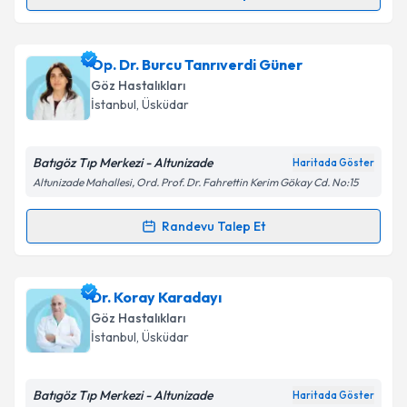
Randevu Takvimi Talebi
Takvim Talebini Gönder
Prof. Dr. Peykan Türkçüoğlu
için randevu takvimi
Op. Dr. Burcu Tanrıverdi Güner
talebi oluşturun. Size bu uzmandan randevu almanız
Göz Hastalıkları
için bir takvim hazırlandığında e-posta ile
İstanbul
, Üsküdar
bilgilendireceğiz.
E-posta Adresiniz
Batıgöz Tıp Merkezi - Altunizade
Haritada Göster
Altunizade Mahallesi, Ord. Prof. Dr. Fahrettin Kerim Gökay Cd. No:15
Randevu Talep Et
Randevu Takvimi Talebi
Kişisel verilerimin işlenmesine ilişkin
Aydınlatma
Metni
'ni okudum ve kişisel verilerimin belirtilen
kapsamda işlenmesini kabul ediyorum.
Op. Dr. Burcu Tanrıverdi Güner
için randevu
Dr. Koray Karadayı
takvimi talebi oluşturun. Size bu uzmandan randevu
Göz Hastalıkları
almanız için bir takvim hazırlandığında e-posta ile
Takvim Talebini Gönder
İstanbul
, Üsküdar
bilgilendireceğiz.
E-posta Adresiniz
Batıgöz Tıp Merkezi - Altunizade
Haritada Göster