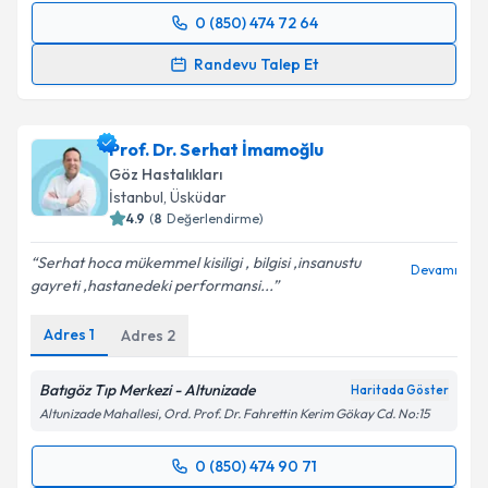
Metni
'ni okudum ve kişisel verilerimin belirtilen
0 (850) 474 72 64
kapsamda işlenmesini kabul ediyorum.
Randevu Takvimi Talebi
Randevu Talep Et
Takvim Talebini Gönder
Prof. Dr. Ercüment Bozkurt
için randevu takvimi
talebi oluşturun. Size bu uzmandan randevu almanız
Prof. Dr. Serhat İmamoğlu
için bir takvim hazırlandığında e-posta ile
bilgilendireceğiz.
Göz Hastalıkları
İstanbul
, Üsküdar
E-posta Adresiniz
4.9
(
8
Değerlendirme)
Serhat hoca mükemmel kisiligi , bilgisi ,insanustu
Devamı
gayreti ,hastanedeki performansi...
Kişisel verilerimin işlenmesine ilişkin
Aydınlatma
Adres
1
Adres
2
Metni
'ni okudum ve kişisel verilerimin belirtilen
kapsamda işlenmesini kabul ediyorum.
Batıgöz Tıp Merkezi - Altunizade
Haritada Göster
Altunizade Mahallesi, Ord. Prof. Dr. Fahrettin Kerim Gökay Cd. No:15
Takvim Talebini Gönder
0 (850) 474 90 71
Randevu Takvimi Talebi