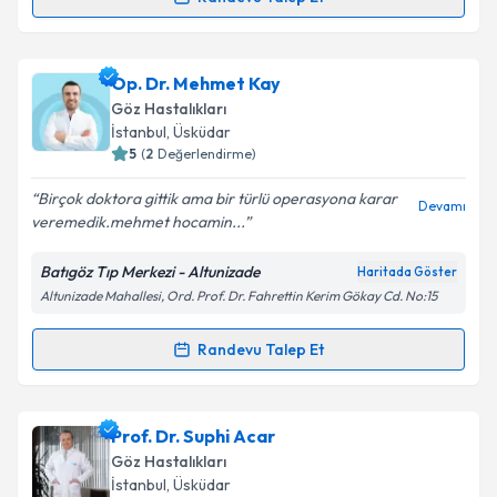
Randevu Takvimi Talebi
Takvim Talebini Gönder
Prof. Dr. Osman Çekiç
için randevu takvimi talebi
Op. Dr. Mehmet Kay
oluşturun. Size bu uzmandan randevu almanız için bir
Göz Hastalıkları
takvim hazırlandığında e-posta ile bilgilendireceğiz.
İstanbul
, Üsküdar
5
(
2
Değerlendirme)
E-posta Adresiniz
Birçok doktora gittik ama bir türlü operasyona karar
Devamı
veremedik.mehmet hocamin...
Batıgöz Tıp Merkezi - Altunizade
Haritada Göster
Kişisel verilerimin işlenmesine ilişkin
Aydınlatma
Altunizade Mahallesi, Ord. Prof. Dr. Fahrettin Kerim Gökay Cd. No:15
Metni
'ni okudum ve kişisel verilerimin belirtilen
kapsamda işlenmesini kabul ediyorum.
Randevu Talep Et
Randevu Takvimi Talebi
Takvim Talebini Gönder
Op. Dr. Mehmet Kay
için randevu takvimi talebi
Prof. Dr. Suphi Acar
oluşturun. Size bu uzmandan randevu almanız için bir
Göz Hastalıkları
takvim hazırlandığında e-posta ile bilgilendireceğiz.
İstanbul
, Üsküdar