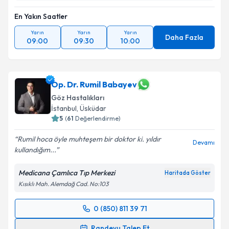
En Yakın Saatler
Yarın
Yarın
Yarın
Daha Fazla
09:00
09:30
10:00
Op. Dr. Rumil Babayev
Göz Hastalıkları
İstanbul
, Üsküdar
5
(
61
Değerlendirme)
Rumil hoca öyle muhteşem bir doktor ki. yıldır
Devamı
kullandığım...
Medicana Çamlıca Tıp Merkezi
Haritada Göster
Kısıklı Mah. Alemdağ Cad. No:103
0 (850) 811 39 71
Randevu Takvimi Talebi
Randevu Talep Et