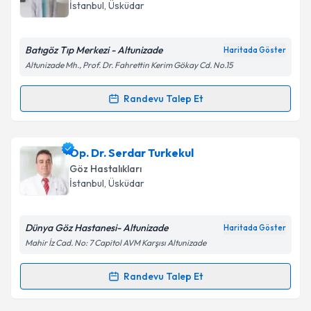
takvim hazırlandığında e-posta ile bilgilendireceğiz.
İstanbul
, Üsküdar
E-posta Adresiniz
Batıgöz Tıp Merkezi - Altunizade
Haritada Göster
Altunizade Mh., Prof. Dr. Fahrettin Kerim Gökay Cd. No.15
Kişisel verilerimin işlenmesine ilişkin
Aydınlatma
Randevu Talep Et
Randevu Takvimi Talebi
Metni
'ni okudum ve kişisel verilerimin belirtilen
kapsamda işlenmesini kabul ediyorum.
Prof. Dr. Ferda Çiftçi
için randevu takvimi talebi
Op. Dr. Serdar Turkekul
oluşturun. Size bu uzmandan randevu almanız için bir
Takvim Talebini Gönder
Göz Hastalıkları
takvim hazırlandığında e-posta ile bilgilendireceğiz.
İstanbul
, Üsküdar
E-posta Adresiniz
Dünya Göz Hastanesi- Altunizade
Haritada Göster
Mahir İz Cad. No: 7 Capitol AVM Karşısı Altunizade
Kişisel verilerimin işlenmesine ilişkin
Aydınlatma
Randevu Talep Et
Randevu Takvimi Talebi
Metni
'ni okudum ve kişisel verilerimin belirtilen
kapsamda işlenmesini kabul ediyorum.