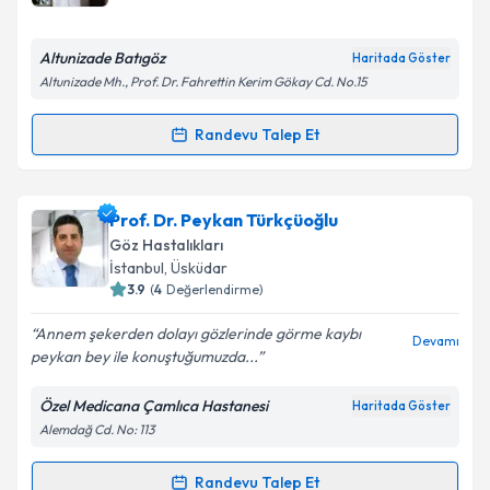
E-posta Adresiniz
Altunizade Batıgöz
Haritada Göster
Altunizade Mh., Prof. Dr. Fahrettin Kerim Gökay Cd. No.15
Kişisel verilerimin işlenmesine ilişkin
Aydınlatma
Randevu Talep Et
Randevu Takvimi Talebi
Metni
'ni okudum ve kişisel verilerimin belirtilen
kapsamda işlenmesini kabul ediyorum.
Prof. Dr. Suphi Acar
için randevu takvimi talebi
Prof. Dr. Peykan Türkçüoğlu
oluşturun. Size bu uzmandan randevu almanız için bir
Takvim Talebini Gönder
Göz Hastalıkları
takvim hazırlandığında e-posta ile bilgilendireceğiz.
İstanbul
, Üsküdar
3.9
(
4
Değerlendirme)
E-posta Adresiniz
Annem şekerden dolayı gözlerinde görme kaybı
Devamı
peykan bey ile konuştuğumuzda...
Özel Medicana Çamlıca Hastanesi
Haritada Göster
Kişisel verilerimin işlenmesine ilişkin
Aydınlatma
Alemdağ Cd. No: 113
Metni
'ni okudum ve kişisel verilerimin belirtilen
kapsamda işlenmesini kabul ediyorum.
Randevu Talep Et