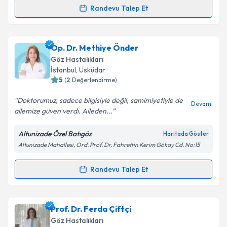
Kişisel verilerimin işlenmesine ilişkin
Aydınlatma
Randevu Talep Et
Randevu Takvimi Talebi
Metni
'ni okudum ve kişisel verilerimin belirtilen
kapsamda işlenmesini kabul ediyorum.
Op. Dr. Osman Dursun
için randevu takvimi talebi
Op. Dr. Methiye Önder
oluşturun. Size bu uzmandan randevu almanız için bir
Takvim Talebini Gönder
Göz Hastalıkları
takvim hazırlandığında e-posta ile bilgilendireceğiz.
İstanbul
, Üsküdar
5
(
2
Değerlendirme)
E-posta Adresiniz
Doktorumuz, sadece bilgisiyle değil, samimiyetiyle de
Devamı
ailemize güven verdi. Aileden...
Altunizade Özel Batıgöz
Haritada Göster
Kişisel verilerimin işlenmesine ilişkin
Aydınlatma
Altunizade Mahallesi, Ord. Prof. Dr. Fahrettin Kerim Gökay Cd. No:15
Metni
'ni okudum ve kişisel verilerimin belirtilen
kapsamda işlenmesini kabul ediyorum.
Randevu Talep Et
Randevu Takvimi Talebi
Takvim Talebini Gönder
Op. Dr. Methiye Önder
için randevu takvimi talebi
Prof. Dr. Ferda Çiftçi
oluşturun. Size bu uzmandan randevu almanız için bir
Göz Hastalıkları