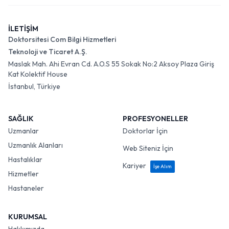
İLETİŞİM
Doktorsitesi Com Bilgi Hizmetleri
Teknoloji ve Ticaret A.Ş.
Maslak Mah. Ahi Evran Cd. A.O.S 55 Sokak No:2 Aksoy Plaza Giriş
Kat Kolektif House
İstanbul, Türkiye
SAĞLIK
PROFESYONELLER
Uzmanlar
Doktorlar İçin
Uzmanlık Alanları
Web Siteniz İçin
Hastalıklar
Kariyer
İşe Alım
Hizmetler
Hastaneler
KURUMSAL