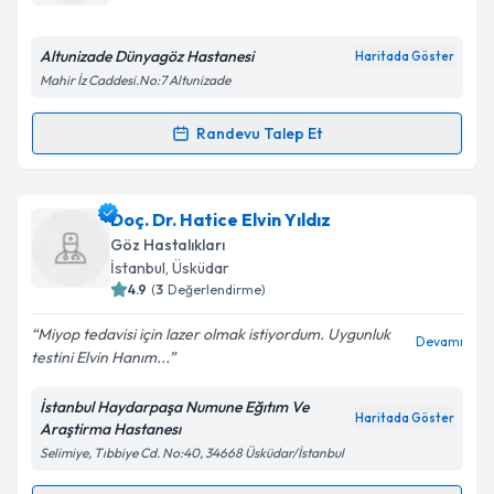
E-posta Adresiniz
Altunizade Dünyagöz Hastanesi
Haritada Göster
Mahir İz Caddesi.No:7 Altunizade
Kişisel verilerimin işlenmesine ilişkin
Aydınlatma
Randevu Talep Et
Randevu Takvimi Talebi
Metni
'ni okudum ve kişisel verilerimin belirtilen
kapsamda işlenmesini kabul ediyorum.
Prof. Dr. Gökhan Pekel
için randevu takvimi talebi
Doç. Dr. Hatice Elvin Yıldız
oluşturun. Size bu uzmandan randevu almanız için bir
Takvim Talebini Gönder
Göz Hastalıkları
takvim hazırlandığında e-posta ile bilgilendireceğiz.
İstanbul
, Üsküdar
4.9
(
3
Değerlendirme)
E-posta Adresiniz
Miyop tedavisi için lazer olmak istiyordum. Uygunluk
Devamı
testini Elvin Hanım...
İstanbul Haydarpaşa Numune Eğıtım Ve
Kişisel verilerimin işlenmesine ilişkin
Aydınlatma
Haritada Göster
Araştirma Hastanesı
Metni
'ni okudum ve kişisel verilerimin belirtilen
Selimiye, Tıbbiye Cd. No:40, 34668 Üsküdar/İstanbul
kapsamda işlenmesini kabul ediyorum.