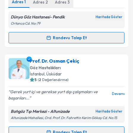
Adres
1
Adres
2
Adres
3
Kişisel verilerimin işlenmesine ilişkin
Aydınlatma
Metni
'ni okudum ve kişisel verilerimin belirtilen
kapsamda işlenmesini kabul ediyorum.
Dünya Göz Hastanesi- Pendik
Haritada Göster
Ortanca Cd. No:79
Takvim Talebini Gönder
Randevu Talep Et
Randevu Takvimi Talebi
Prof. Dr. Levent Akçay
için randevu takvimi talebi
Prof. Dr. Osman Çekiç
oluşturun. Size bu uzmandan randevu almanız için bir
Göz Hastalıkları
takvim hazırlandığında e-posta ile bilgilendireceğiz.
İstanbul
, Üsküdar
5
(
2
Değerlendirme)
E-posta Adresiniz
Gerek yurt içi ve gerekse yurt dışı çalışmaları ve
Devamı
başarıları...
Batıgöz Tıp Merkezi - Altunizade
Haritada Göster
Kişisel verilerimin işlenmesine ilişkin
Aydınlatma
Altunizade Mahallesi, Ord. Prof. Dr. Fahrettin Kerim Gökay Cd. No:15
Metni
'ni okudum ve kişisel verilerimin belirtilen
kapsamda işlenmesini kabul ediyorum.
Randevu Talep Et