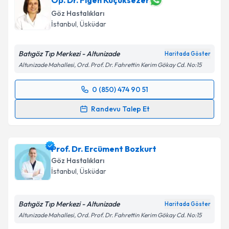
Op. Dr. Figen Küçüksezer
Göz Hastalıkları
İstanbul
, Üsküdar
Batıgöz Tıp Merkezi - Altunizade
Haritada Göster
Altunizade Mahallesi, Ord. Prof. Dr. Fahrettin Kerim Gökay Cd. No:15
0 (850) 474 90 51
Randevu Takvimi Talebi
Randevu Talep Et
Op. Dr. Figen Küçüksezer
için randevu takvimi talebi
oluşturun. Size bu uzmandan randevu almanız için bir
Prof. Dr. Ercüment Bozkurt
takvim hazırlandığında e-posta ile bilgilendireceğiz.
Göz Hastalıkları
E-posta Adresiniz
İstanbul
, Üsküdar
Batıgöz Tıp Merkezi - Altunizade
Haritada Göster
Altunizade Mahallesi, Ord. Prof. Dr. Fahrettin Kerim Gökay Cd. No:15
Kişisel verilerimin işlenmesine ilişkin
Aydınlatma