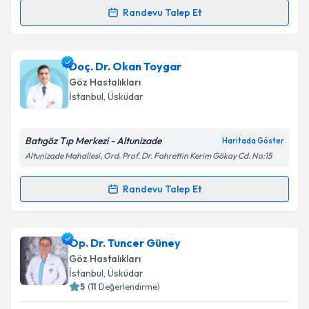
Randevu Talep Et
Prof. Dr. Serhat İmamoğlu
için randevu takvimi
talebi oluşturun. Size bu uzmandan randevu almanız
Doç. Dr. Okan Toygar
için bir takvim hazırlandığında e-posta ile
bilgilendireceğiz.
Göz Hastalıkları
İstanbul
, Üsküdar
E-posta Adresiniz
Batıgöz Tıp Merkezi - Altunizade
Haritada Göster
Altunizade Mahallesi, Ord. Prof. Dr. Fahrettin Kerim Gökay Cd. No:15
Kişisel verilerimin işlenmesine ilişkin
Aydınlatma
Randevu Talep Et
Metni
'ni okudum ve kişisel verilerimin belirtilen
Randevu Takvimi Talebi
kapsamda işlenmesini kabul ediyorum.
Doç. Dr. Okan Toygar
için randevu takvimi talebi
Op. Dr. Tuncer Güney
Takvim Talebini Gönder
oluşturun. Size bu uzmandan randevu almanız için bir
Göz Hastalıkları
takvim hazırlandığında e-posta ile bilgilendireceğiz.
İstanbul
, Üsküdar
5
(
11
Değerlendirme)
E-posta Adresiniz