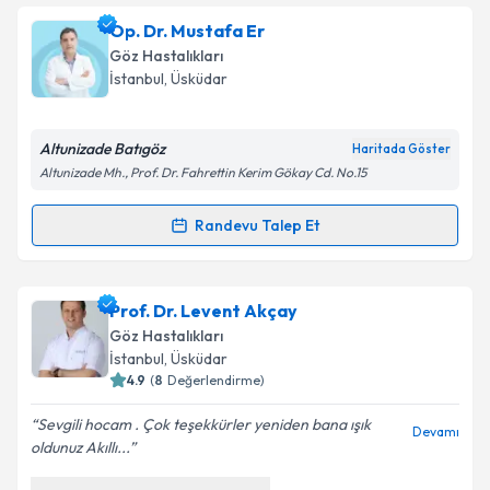
Op. Dr. Serdar Turkekul
için randevu takvimi talebi
Op. Dr. Mustafa Er
oluşturun. Size bu uzmandan randevu almanız için bir
Takvim Talebini Gönder
Göz Hastalıkları
takvim hazırlandığında e-posta ile bilgilendireceğiz.
İstanbul
, Üsküdar
E-posta Adresiniz
Altunizade Batıgöz
Haritada Göster
Altunizade Mh., Prof. Dr. Fahrettin Kerim Gökay Cd. No.15
Kişisel verilerimin işlenmesine ilişkin
Aydınlatma
Randevu Talep Et
Randevu Takvimi Talebi
Metni
'ni okudum ve kişisel verilerimin belirtilen
kapsamda işlenmesini kabul ediyorum.
Op. Dr. Mustafa Er
için randevu takvimi talebi
Prof. Dr. Levent Akçay
oluşturun. Size bu uzmandan randevu almanız için bir
Takvim Talebini Gönder
Göz Hastalıkları
takvim hazırlandığında e-posta ile bilgilendireceğiz.
İstanbul
, Üsküdar
4.9
(
8
Değerlendirme)
E-posta Adresiniz
Sevgili hocam . Çok teşekkürler yeniden bana ışık
Devamı
oldunuz Akıllı...