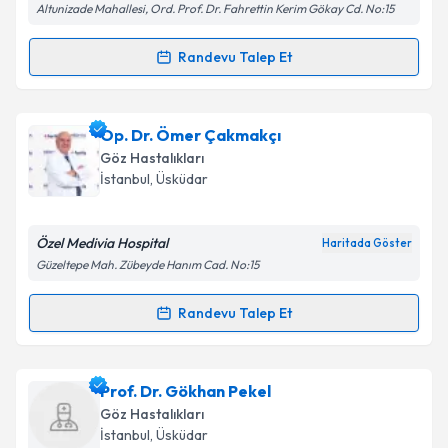
Altunizade Mahallesi, Ord. Prof. Dr. Fahrettin Kerim Gökay Cd. No:15
Randevu Talep Et
Randevu Takvimi Talebi
Kişisel verilerimin işlenmesine ilişkin
Aydınlatma
Metni
'ni okudum ve kişisel verilerimin belirtilen
kapsamda işlenmesini kabul ediyorum.
Dr. Koray Karadayı
için randevu takvimi talebi
Op. Dr. Ömer Çakmakçı
oluşturun. Size bu uzmandan randevu almanız için bir
Göz Hastalıkları
takvim hazırlandığında e-posta ile bilgilendireceğiz.
Takvim Talebini Gönder
İstanbul
, Üsküdar
E-posta Adresiniz
Özel Medivia Hospital
Haritada Göster
Güzeltepe Mah. Zübeyde Hanım Cad. No:15
Kişisel verilerimin işlenmesine ilişkin
Aydınlatma
Randevu Talep Et
Randevu Takvimi Talebi
Metni
'ni okudum ve kişisel verilerimin belirtilen
kapsamda işlenmesini kabul ediyorum.
Op. Dr. Ömer Çakmakçı
için randevu takvimi talebi
Prof. Dr. Gökhan Pekel
oluşturun. Size bu uzmandan randevu almanız için bir
Takvim Talebini Gönder
Göz Hastalıkları
takvim hazırlandığında e-posta ile bilgilendireceğiz.
İstanbul
, Üsküdar