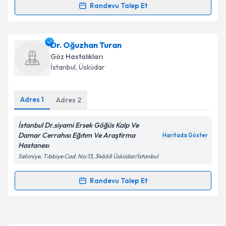
Randevu Talep Et
Randevu Takvimi Talebi
Takvim Talebini Gönder
Doç. Dr. Hatice Elvin Yıldız
için randevu takvimi
Dr. Oğuzhan Turan
talebi oluşturun. Size bu uzmandan randevu almanız
Göz Hastalıkları
için bir takvim hazırlandığında e-posta ile
İstanbul
, Üsküdar
bilgilendireceğiz.
E-posta Adresiniz
Adres
1
Adres
2
İstanbul Dr.siyami Ersek Göğüs Kalp Ve
Damar Cerrahısı Eğıtım Ve Araştirma
Haritada Göster
Kişisel verilerimin işlenmesine ilişkin
Aydınlatma
Hastanesı
Metni
'ni okudum ve kişisel verilerimin belirtilen
Selimiye, Tıbbiye Cad. No:13, 34668 Üsküdar/İstanbul
kapsamda işlenmesini kabul ediyorum.
Randevu Talep Et
Randevu Takvimi Talebi
Takvim Talebini Gönder
Dr. Oğuzhan Turan
için randevu takvimi talebi