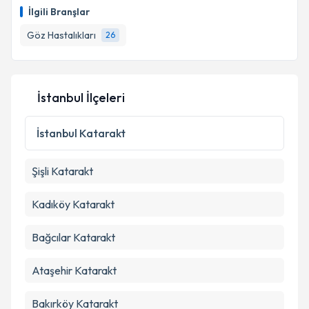
oluşturun. Size bu uzmandan randevu almanız için bir
İlgili Branşlar
takvim hazırlandığında e-posta ile bilgilendireceğiz.
Göz Hastalıkları
26
E-posta Adresiniz
İstanbul İlçeleri
Kişisel verilerimin işlenmesine ilişkin
Aydınlatma
Metni
'ni okudum ve kişisel verilerimin belirtilen
İstanbul
Katarakt
kapsamda işlenmesini kabul ediyorum.
Şişli
Katarakt
Takvim Talebini Gönder
Kadıköy
Katarakt
Bağcılar
Katarakt
Ataşehir
Katarakt
Bakırköy
Katarakt