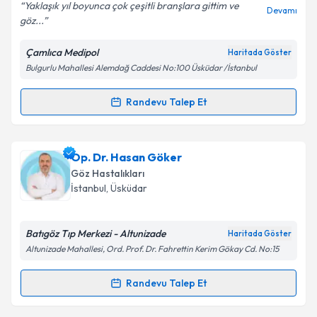
Yaklaşık yıl boyunca çok çeşitli branşlara gittim ve
Devamı
göz...
Çamlıca Medipol
Haritada Göster
Kişisel verilerimin işlenmesine ilişkin
Aydınlatma
Bulgurlu Mahallesi Alemdağ Caddesi No:100 Üsküdar /İstanbul
Metni
'ni okudum ve kişisel verilerimin belirtilen
kapsamda işlenmesini kabul ediyorum.
Randevu Talep Et
Randevu Takvimi Talebi
Takvim Talebini Gönder
Op. Dr. Tuncer Güney
için randevu takvimi talebi
Op. Dr. Hasan Göker
oluşturun. Size bu uzmandan randevu almanız için bir
Göz Hastalıkları
takvim hazırlandığında e-posta ile bilgilendireceğiz.
İstanbul
, Üsküdar
E-posta Adresiniz
Batıgöz Tıp Merkezi - Altunizade
Haritada Göster
Altunizade Mahallesi, Ord. Prof. Dr. Fahrettin Kerim Gökay Cd. No:15
Kişisel verilerimin işlenmesine ilişkin
Aydınlatma
Randevu Talep Et
Randevu Takvimi Talebi
Metni
'ni okudum ve kişisel verilerimin belirtilen
kapsamda işlenmesini kabul ediyorum.