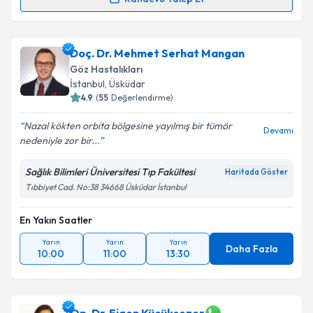
Op. Dr. Rumil Babayev
için randevu takvimi talebi
oluşturun. Size bu uzmandan randevu almanız için bir
Doç. Dr. Mehmet Serhat Mangan
takvim hazırlandığında e-posta ile bilgilendireceğiz.
Göz Hastalıkları
E-posta Adresiniz
İstanbul
, Üsküdar
4.9
(
55
Değerlendirme)
Nazal kökten orbita bölgesine yayılmış bir tümör
Devamı
nedeniyle zor bir...
Kişisel verilerimin işlenmesine ilişkin
Aydınlatma
Metni
'ni okudum ve kişisel verilerimin belirtilen
Sağlık Bilimleri Üniversitesi Tıp Fakültesi
Haritada Göster
kapsamda işlenmesini kabul ediyorum.
Tıbbiyet Cad. No:38 34668 Üsküdar İstanbul
En Yakın Saatler
Takvim Talebini Gönder
Yarın
Yarın
Yarın
Daha Fazla
10:00
11:00
13:30