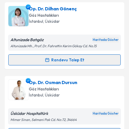
Op. Dr. Hasan Göker
için randevu takvimi talebi
Op. Dr. Dilhan Gönenç
oluşturun. Size bu uzmandan randevu almanız için bir
Takvim Talebini Gönder
Göz Hastalıkları
takvim hazırlandığında e-posta ile bilgilendireceğiz.
İstanbul
, Üsküdar
E-posta Adresiniz
Altunizade Batıgöz
Haritada Göster
Altunizade Mh., Prof. Dr. Fahrettin Kerim Gökay Cd. No.15
Kişisel verilerimin işlenmesine ilişkin
Aydınlatma
Randevu Talep Et
Randevu Takvimi Talebi
Metni
'ni okudum ve kişisel verilerimin belirtilen
kapsamda işlenmesini kabul ediyorum.
Op. Dr. Dilhan Gönenç
için randevu takvimi talebi
Op. Dr. Osman Dursun
oluşturun. Size bu uzmandan randevu almanız için bir
Takvim Talebini Gönder
Göz Hastalıkları
takvim hazırlandığında e-posta ile bilgilendireceğiz.
İstanbul
, Üsküdar
E-posta Adresiniz
Üsküdar Hospitaltürk
Haritada Göster
Mimar Sinan, Selmani Pak Cd. No:72, 34664