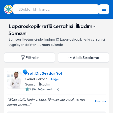
Doktor, klinik ara...
Laparoskopik reflü cerrahisi, İlkadım -
Samsun
Samsun
İlkadım
içinde toplam
10
Laparoskopik reflü cerrahisi
uygulayan doktor - uzman bulundu
Filtrele
Akıllı Sıralama
Prof. Dr. Serdar Yol
Genel Cerrahi
+
1
diğer
Samsun
, İlkadım
5
(
14
Değerlendirme)
Güleryüzlü, işinin erbabı, tüm sorulara açık ve net
Devamı
cevap veren...