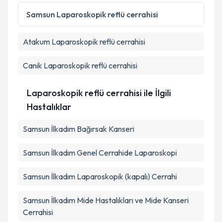
Kişisel verilerimin işlenmesine ilişkin
Aydınlatma
Metni
'ni okudum ve kişisel verilerimin belirtilen
Samsun
Laparoskopik reflü cerrahisi
kapsamda işlenmesini kabul ediyorum.
Atakum
Laparoskopik reflü cerrahisi
Takvim Talebini Gönder
Canik
Laparoskopik reflü cerrahisi
Laparoskopik reflü cerrahisi ile İlgili
Hastalıklar
Samsun İlkadım Bağırsak Kanseri
Samsun İlkadım Genel Cerrahide Laparoskopi
Samsun İlkadım Laparoskopik (kapalı) Cerrahi
Samsun İlkadım Mide Hastalıkları ve Mide Kanseri
Cerrahisi