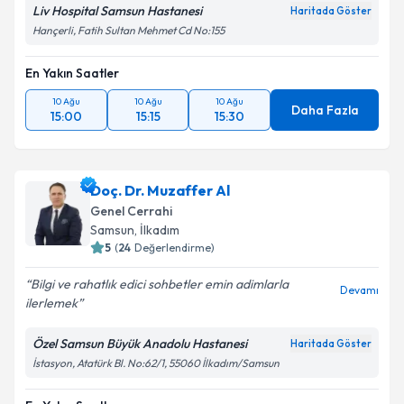
Liv Hospital Samsun Hastanesi
Haritada Göster
Hançerli, Fatih Sultan Mehmet Cd No:155
En Yakın Saatler
10 Ağu
10 Ağu
10 Ağu
Daha Fazla
15:00
15:15
15:30
Doç. Dr. Muzaffer Al
Genel Cerrahi
Samsun
, İlkadım
5
(
24
Değerlendirme)
Bilgi ve rahatlık edici sohbetler emin adimlarla
Devamı
ilerlemek
Özel Samsun Büyük Anadolu Hastanesi
Haritada Göster
İstasyon, Atatürk Bl. No:62/1, 55060 İlkadım/Samsun