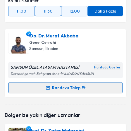
En Yakın Saatler
11:00
11:30
12:00
Daha Fazla
Op. Dr. Murat Akbaba
Genel Cerrahi
Samsun
, İlkadım
SAMSUN ÖZEL ATASAM HASTANESİ
Haritada Göster
Derebahçe mah.Bahçivan sk no:14 İLKADIM/SAMSUN
Randevu Talep Et
Randevu Takvimi Talebi
Op. Dr. Murat Akbaba
için randevu takvimi talebi
Bölgenize yakın diğer uzmanlar
oluşturun. Size bu uzmandan randevu almanız için bir
takvim hazırlandığında e-posta ile bilgilendireceğiz.
Prof. Dr. Zafer Malazgirt