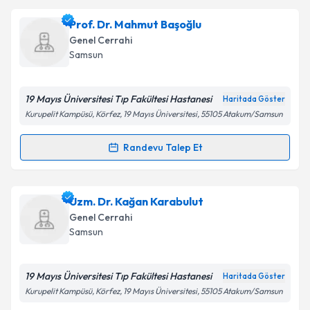
Doç. Dr. Kerim Güzel
için randevu takvimi talebi
Prof. Dr. Mahmut Başoğlu
oluşturun. Size bu uzmandan randevu almanız için bir
Genel Cerrahi
takvim hazırlandığında e-posta ile bilgilendireceğiz.
Samsun
E-posta Adresiniz
19 Mayıs Üniversitesi Tıp Fakültesi Hastanesi
Haritada Göster
Kurupelit Kampüsü, Körfez, 19 Mayıs Üniversitesi, 55105 Atakum/Samsun
Kişisel verilerimin işlenmesine ilişkin
Aydınlatma
Randevu Talep Et
Randevu Takvimi Talebi
Metni
'ni okudum ve kişisel verilerimin belirtilen
kapsamda işlenmesini kabul ediyorum.
Prof. Dr. Mahmut Başoğlu
için randevu takvimi talebi
Uzm. Dr. Kağan Karabulut
oluşturun. Size bu uzmandan randevu almanız için bir
Takvim Talebini Gönder
Genel Cerrahi
takvim hazırlandığında e-posta ile bilgilendireceğiz.
Samsun
E-posta Adresiniz
19 Mayıs Üniversitesi Tıp Fakültesi Hastanesi
Haritada Göster
Kurupelit Kampüsü, Körfez, 19 Mayıs Üniversitesi, 55105 Atakum/Samsun