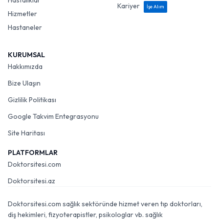
Hastalıklar
Kariyer
İşe Alım
Hizmetler
Hastaneler
KURUMSAL
Hakkımızda
Bize Ulaşın
Gizlilik Politikası
Google Takvim Entegrasyonu
Site Haritası
PLATFORMLAR
Doktorsitesi.com
Doktorsitesi.az
Doktorsitesi.com sağlık sektöründe hizmet veren tıp doktorları,
diş hekimleri, fizyoterapistler, psikologlar vb. sağlık