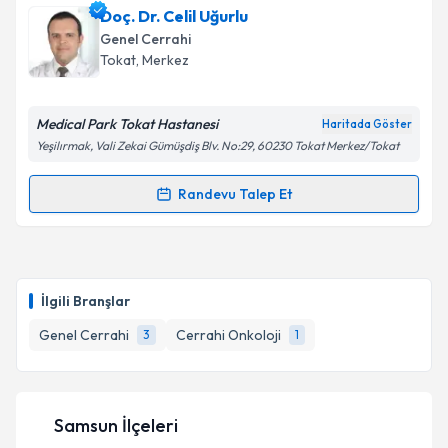
Doç. Dr. Celil Uğurlu
Genel Cerrahi
Tokat
, Merkez
Medical Park Tokat Hastanesi
Haritada Göster
Yeşilırmak, Vali Zekai Gümüşdiş Blv. No:29, 60230 Tokat Merkez/Tokat
Randevu Talep Et
Randevu Takvimi Talebi
Doç. Dr. Celil Uğurlu
için randevu takvimi talebi
oluşturun. Size bu uzmandan randevu almanız için bir
İlgili Branşlar
takvim hazırlandığında e-posta ile bilgilendireceğiz.
Genel Cerrahi
Cerrahi Onkoloji
3
1
E-posta Adresiniz
Samsun İlçeleri