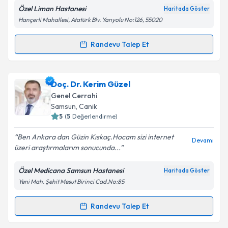
Özel Liman Hastanesi
Haritada Göster
Hançerli Mahallesi, Atatürk Blv. Yanyolu No:126, 55020
Randevu Talep Et
Randevu Takvimi Talebi
Dr. Aytaç Emre Kocaoğlu
için randevu takvimi talebi
Doç. Dr. Kerim Güzel
oluşturun. Size bu uzmandan randevu almanız için bir
Genel Cerrahi
takvim hazırlandığında e-posta ile bilgilendireceğiz.
Samsun
, Canik
5
(
5
Değerlendirme)
E-posta Adresiniz
Ben Ankara dan Güzin Kıskaç.Hocam sizi internet
Devamı
üzeri araştırmalarım sonucunda...
Özel Medicana Samsun Hastanesi
Haritada Göster
Kişisel verilerimin işlenmesine ilişkin
Aydınlatma
Yeni Mah. Şehit Mesut Birinci Cad.No:85
Metni
'ni okudum ve kişisel verilerimin belirtilen
kapsamda işlenmesini kabul ediyorum.
Randevu Talep Et
Randevu Takvimi Talebi
Takvim Talebini Gönder