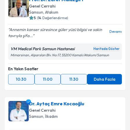
E-posta Adresiniz
Genel Cerrahi
Samsun
, Atakum
5
(
14
Değerlendirme)
Annemin kanser süresince güler yüzü bilgisi ve sakin
Kişisel verilerimin işlenmesine ilişkin
Aydınlatma
Devamı
tavrıyla şifa...
Metni
'ni okudum ve kişisel verilerimin belirtilen
kapsamda işlenmesini kabul ediyorum.
VM Medical Park Samsun Hastanesi
Haritada Göster
Mimarsinan, Alparslan Blv. No:17, 55200 Kamalı/Atakum/Samsun
Takvim Talebini Gönder
En Yakın Saatler
10:30
11:00
11:30
Daha Fazla
Dr. Aytaç Emre Kocaoğlu
Genel Cerrahi
Samsun
, İlkadım