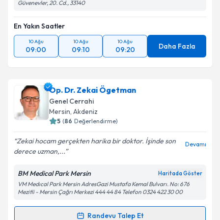
Güvenevler, 20. Cd., 33140
En Yakın Saatler
10 Ağu
10 Ağu
10 Ağu
Daha Fazla
09:00
09:10
09:20
Op. Dr. Zekai Ögetman
Genel Cerrahi
Mersin
, Akdeniz
5
(
86
Değerlendirme)
Zekai hocam gerçekten harika bir doktor. İşinde son
Devamı
derece uzman,...
BM Medical Park Mersin
Haritada Göster
VM Medıcal Park Mersin AdresGazi Mustafa Kemal Bulvarı. No: 676
Mezitli - Mersin Çağrı Merkezi 444 44 84 Telefon 0324 422 30 00
Randevu Talep Et