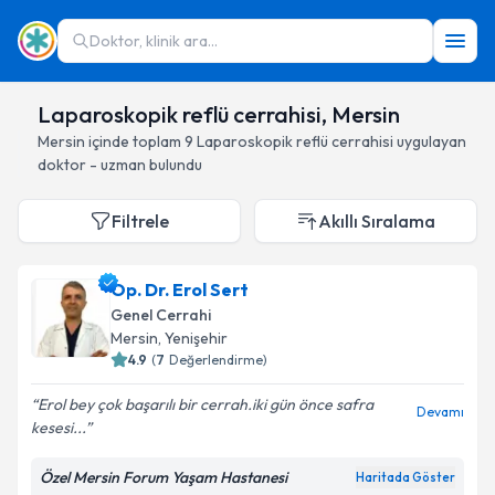
Doktor, klinik ara...
Laparoskopik reflü cerrahisi, Mersin
Mersin
içinde toplam
9
Laparoskopik reflü cerrahisi
uygulayan
doktor - uzman bulundu
Filtrele
Akıllı Sıralama
Op. Dr. Erol Sert
Genel Cerrahi
Mersin
, Yenişehir
4.9
(
7
Değerlendirme)
Erol bey çok başarılı bir cerrah.iki gün önce safra
Devamı
kesesi...
Özel Mersin Forum Yaşam Hastanesi
Haritada Göster