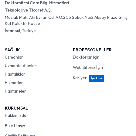
Doktorsitesi Com Bilgi Hizmetleri
Teknoloji ve Ticaret A.Ş.
Maslak Mah. Ahi Evran Cd. A.O.S 55 Sokak No:2 Aksoy Plaza Giriş
Kat Kolektif House
İstanbul, Türkiye
SAĞLIK
PROFESYONELLER
Uzmanlar
Doktorlar İçin
Uzmanlık Alanları
Web Siteniz İçin
Hastalıklar
Kariyer
İşe Alım
Hizmetler
Hastaneler
KURUMSAL
Hakkımızda
Bize Ulaşın