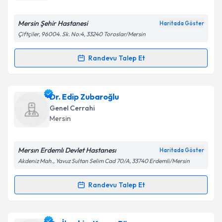
E-posta Adresiniz
Mersin Şehir Hastanesi
Haritada Göster
Çiftçiler, 96004. Sk. No:4, 33240 Toroslar/Mersin
Randevu Talep Et
Randevu Takvimi Talebi
Kişisel verilerimin işlenmesine ilişkin
Aydınlatma
Metni
'ni okudum ve kişisel verilerimin belirtilen
kapsamda işlenmesini kabul ediyorum.
Dr. Hilmi Cemal Kurtoğlu
için randevu takvimi talebi
Dr. Edip Zubaroğlu
oluşturun. Size bu uzmandan randevu almanız için bir
Genel Cerrahi
takvim hazırlandığında e-posta ile bilgilendireceğiz.
Takvim Talebini Gönder
Mersin
E-posta Adresiniz
Mersın Erdemlı Devlet Hastanesı
Haritada Göster
Akdeniz Mah., Yavuz Sultan Selim Cad 70/A, 33740 Erdemli/Mersin
Kişisel verilerimin işlenmesine ilişkin
Aydınlatma
Randevu Talep Et
Randevu Takvimi Talebi
Metni
'ni okudum ve kişisel verilerimin belirtilen
kapsamda işlenmesini kabul ediyorum.