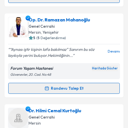
Randevu Takvimi Talebi
Op. Dr. Zekai Ögetman
için randevu takvimi talebi
Op. Dr. Ramazan Mahanoğlu
oluşturun. Size bu uzmandan randevu almanız için bir
Genel Cerrahi
takvim hazırlandığında e-posta ile bilgilendireceğiz.
Mersin
, Yenişehir
5
(
5
Değerlendirme)
E-posta Adresiniz
“Aynası iştir kişinin lafa bakılmaz” Sanırım bu söz
Devamı
layıkıyla yerini buluyor.Hekimliğinin...
Forum Yaşam Hastanesi
Haritada Göster
Kişisel verilerimin işlenmesine ilişkin
Aydınlatma
Güvenevler, 20. Cad. No:48
Metni
'ni okudum ve kişisel verilerimin belirtilen
kapsamda işlenmesini kabul ediyorum.
Randevu Talep Et
Randevu Takvimi Talebi
Takvim Talebini Gönder
Op. Dr. Ramazan Mahanoğlu
için randevu takvimi
Dr. Hilmi Cemal Kurtoğlu
talebi oluşturun. Size bu uzmandan randevu almanız
Genel Cerrahi
için bir takvim hazırlandığında e-posta ile
Mersin
bilgilendireceğiz.