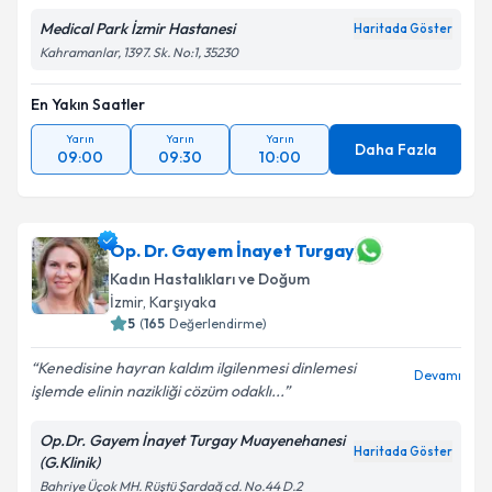
Medical Park İzmir Hastanesi
Haritada Göster
Kahramanlar, 1397. Sk. No:1, 35230
En Yakın Saatler
Yarın
Yarın
Yarın
Daha Fazla
09:00
09:30
10:00
Op. Dr. Gayem İnayet Turgay
Kadın Hastalıkları ve Doğum
İzmir
, Karşıyaka
5
(
165
Değerlendirme)
Kenedisine hayran kaldım ilgilenmesi dinlemesi
Devamı
işlemde elinin nazikliği cözüm odaklı...
Op.Dr. Gayem İnayet Turgay Muayenehanesi
Haritada Göster
(G.Klinik)
Bahriye Üçok MH. Rüştü Şardağ cd. No.44 D.2