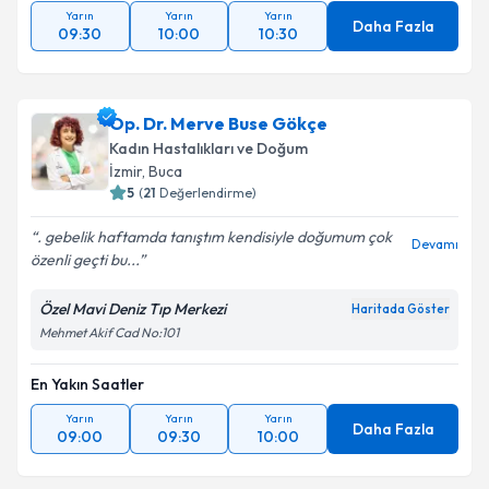
Yarın
Yarın
Yarın
Daha Fazla
09:30
10:00
10:30
Op. Dr. Merve Buse Gökçe
Kadın Hastalıkları ve Doğum
İzmir
, Buca
5
(
21
Değerlendirme)
. gebelik haftamda tanıştım kendisiyle doğumum çok
Devamı
özenli geçti bu...
Özel Mavi Deniz Tıp Merkezi
Haritada Göster
Mehmet Akif Cad No:101
En Yakın Saatler
Yarın
Yarın
Yarın
Daha Fazla
09:00
09:30
10:00