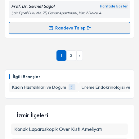
Prof. Dr. Sermet Sağol
Haritada Göster
Kişisel verilerimin işlenmesine ilişkin
Aydınlatma
Şair Eşref Bulv, No: 75, Günar Apartmanı, Kat: 2 Daire: 4
Metni
'ni okudum ve kişisel verilerimin belirtilen
kapsamda işlenmesini kabul ediyorum.
Randevu Talep Et
Randevu Takvimi Talebi
Takvim Talebini Gönder
Prof. Dr. Sermet Sağol
için randevu takvimi talebi
1
2
›
oluşturun. Size bu uzmandan randevu almanız için bir
takvim hazırlandığında e-posta ile bilgilendireceğiz.
E-posta Adresiniz
İlgili Branşlar
Kadın Hastalıkları ve Doğum
Üreme Endokrinolojisi ve İnfer
51
Kişisel verilerimin işlenmesine ilişkin
Aydınlatma
Metni
'ni okudum ve kişisel verilerimin belirtilen
İzmir İlçeleri
kapsamda işlenmesini kabul ediyorum.
Konak
Laparoskopik Over Kisti Ameliyatı
Takvim Talebini Gönder