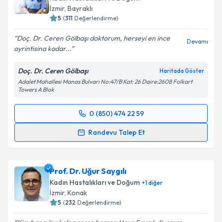
İzmir
, Bayraklı
5
(
311
Değerlendirme)
Doç. Dr. Ceren Gölbaşı doktorum, herseyi en ince
Devamı
ayrintisina kadar...
Doç. Dr. Ceren Gölbaşı
Haritada Göster
Adalet Mahallesi Manas Bulvarı No:47/B Kat: 26 Daire:2608 Folkart
Towers A Blok
0 (850) 474 22 59
Randevu Takvimi Talebi
Randevu Talep Et
Doç. Dr. Ceren Gölbaşı
için randevu takvimi talebi
oluşturun. Size bu uzmandan randevu almanız için bir
Prof. Dr. Uğur Saygılı
takvim hazırlandığında e-posta ile bilgilendireceğiz.
Kadın Hastalıkları ve Doğum
+
1
diğer
E-posta Adresiniz
İzmir
, Konak
5
(
232
Değerlendirme)