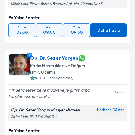
Kültür Mah. Plevne Bulvarı Beşerler Apt . No : 1 İç kapı No : 3
En Yakın Saatler
Yarın
Yarın
Yarın
Daha Fazla
08:30
09:00
09:30
Op. Dr. Sezer Yorgun
Kadın Hastalıkları ve Doğum
İzmir
, Ödemiş
5
(
177
Değerlendirme)
İlk defa sezer beye muayeneye gittim ama
Devamı
karşılaması, her şeyi...
Op. Dr. Sezer Yorgun Muayenehanesi
Haritada Göster
Zafer Mah. 1340 Sok No:1 D:4
En Yakın Saatler