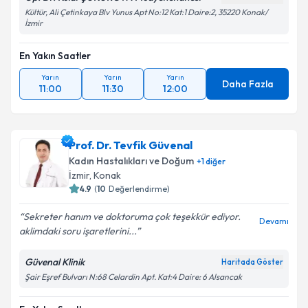
Kültür, Ali Çetinkaya Blv Yunus Apt No:12 Kat:1 Daire:2, 35220 Konak/
İzmir
En Yakın Saatler
Yarın
Yarın
Yarın
Daha Fazla
11:00
11:30
12:00
Prof. Dr. Tevfik Güvenal
Kadın Hastalıkları ve Doğum
+
1
diğer
İzmir
, Konak
4.9
(
10
Değerlendirme)
Sekreter hanım ve doktoruma çok teşekkür ediyor.
Devamı
aklimdaki soru işaretlerini...
Güvenal Klinik
Haritada Göster
Şair Eşref Bulvarı N:68 Celardin Apt. Kat:4 Daire: 6 Alsancak