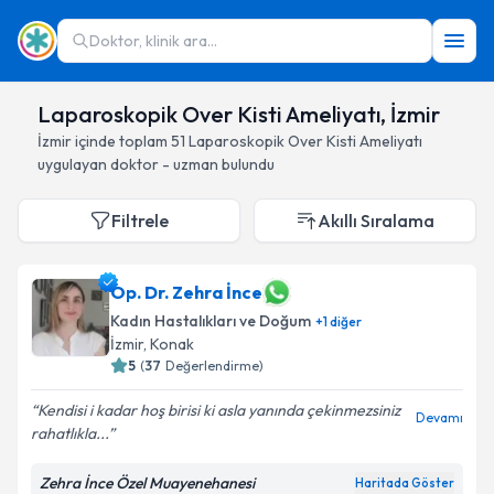
Doktor, klinik ara...
Laparoskopik Over Kisti Ameliyatı, İzmir
İzmir
içinde toplam
51
Laparoskopik Over Kisti Ameliyatı
uygulayan doktor - uzman bulundu
Filtrele
Akıllı Sıralama
Op. Dr. Zehra İnce
Kadın Hastalıkları ve Doğum
+
1
diğer
İzmir
, Konak
5
(
37
Değerlendirme)
Kendisi i kadar hoş birisi ki asla yanında çekinmezsiniz
Devamı
rahatlıkla...
Zehra İnce Özel Muayenehanesi
Haritada Göster