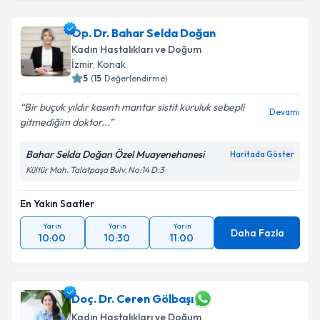
Op. Dr. Onur Süleyman Aldemir
için randevu
takvimi talebi oluşturun. Size bu uzmandan randevu
Op. Dr. Bahar Selda Doğan
almanız için bir takvim hazırlandığında e-posta ile
bilgilendireceğiz.
Kadın Hastalıkları ve Doğum
İzmir
, Konak
E-posta Adresiniz
5
(
15
Değerlendirme)
Bir buçuk yıldır kasıntı mantar sistit kuruluk sebepli
Devamı
gitmediğim doktor...
Kişisel verilerimin işlenmesine ilişkin
Aydınlatma
Bahar Selda Doğan Özel Muayenehanesi
Haritada Göster
Metni
'ni okudum ve kişisel verilerimin belirtilen
Kültür Mah. Talatpaşa Bulv. No:14 D:3
kapsamda işlenmesini kabul ediyorum.
En Yakın Saatler
Takvim Talebini Gönder
Yarın
Yarın
Yarın
Daha Fazla
10:00
10:30
11:00
Doç. Dr. Ceren Gölbaşı
Kadın Hastalıkları ve Doğum