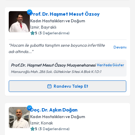
Op. Dr. Hakan Kadirağa
için randevu takvimi talebi
Prof. Dr. Haşmet Mesut Özsoy
oluşturun. Size bu uzmandan randevu almanız için bir
Kadın Hastalıkları ve Doğum
takvim hazırlandığında e-posta ile bilgilendireceğiz.
İzmir
, Bayraklı
5
(
3
Değerlendirme)
E-posta Adresiniz
Hocam ile şubatta tanıştım sene boyunca infertilite
Devamı
adı altında...
Prof.Dr. Haşmet Mesut Özsoy Muayenehanesi
Haritada Göster
Kişisel verilerimin işlenmesine ilişkin
Aydınlatma
Mansuroğlu Mah. 286 Sok. Gültekinler Sitesi A Blok K:1 D:1
Metni
'ni okudum ve kişisel verilerimin belirtilen
kapsamda işlenmesini kabul ediyorum.
Randevu Talep Et
Randevu Takvimi Talebi
Takvim Talebini Gönder
Prof. Dr. Haşmet Mesut Özsoy
için randevu takvimi
Doç. Dr. Aşkın Doğan
talebi oluşturun. Size bu uzmandan randevu almanız
Kadın Hastalıkları ve Doğum
için bir takvim hazırlandığında e-posta ile
İzmir
, Konak
bilgilendireceğiz.
5
(
3
Değerlendirme)