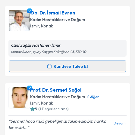
kapsamda işlenmesini kabul ediyorum.
Op. Dr. İlkay Nafiye Topaloğlu
için randevu takvimi
Op. Dr. İsmail Evren
talebi oluşturun. Size bu uzmandan randevu almanız
Takvim Talebini Gönder
Kadın Hastalıkları ve Doğum
için bir takvim hazırlandığında e-posta ile
İzmir
, Konak
bilgilendireceğiz.
E-posta Adresiniz
Özel Sağlık Hastanesi İzmir
Mimar Sinan, Işılay Saygın Sokağı no:23, 35000
Randevu Talep Et
Randevu Takvimi Talebi
Kişisel verilerimin işlenmesine ilişkin
Aydınlatma
Metni
'ni okudum ve kişisel verilerimin belirtilen
kapsamda işlenmesini kabul ediyorum.
Op. Dr. İsmail Evren
için randevu takvimi talebi
Prof. Dr. Sermet Sağol
oluşturun. Size bu uzmandan randevu almanız için bir
Kadın Hastalıkları ve Doğum
+
1
diğer
takvim hazırlandığında e-posta ile bilgilendireceğiz.
Takvim Talebini Gönder
İzmir
, Konak
5
(
1
Değerlendirme)
E-posta Adresiniz
Sermet hoca riskli gebeliğimizi takip edip bizi harika
Devamı
bir evlat...