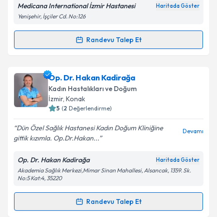
Medicana International İzmir Hastanesi
Haritada Göster
Kişisel verilerimin işlenmesine ilişkin
Aydınlatma
Yenişehir, İşçiler Cd. No:126
Metni
'ni okudum ve kişisel verilerimin belirtilen
kapsamda işlenmesini kabul ediyorum.
Randevu Talep Et
Randevu Takvimi Talebi
Takvim Talebini Gönder
Op. Dr. Hakan Sabırlı
için randevu takvimi talebi
Op. Dr. Hakan Kadirağa
oluşturun. Size bu uzmandan randevu almanız için bir
Kadın Hastalıkları ve Doğum
takvim hazırlandığında e-posta ile bilgilendireceğiz.
İzmir
, Konak
5
(
2
Değerlendirme)
E-posta Adresiniz
Dün Özel Sağlık Hastanesi Kadın Doğum Kliniğine
Devamı
gittik kızımla. Op.Dr.Hakan...
Op. Dr. Hakan Kadirağa
Haritada Göster
Kişisel verilerimin işlenmesine ilişkin
Aydınlatma
Akademia Sağlık Merkezi,Mimar Sinan Mahallesi, Alsancak, 1359. Sk.
Metni
'ni okudum ve kişisel verilerimin belirtilen
No:5 Kat:4, 35220
kapsamda işlenmesini kabul ediyorum.
Randevu Talep Et
Randevu Takvimi Talebi
Takvim Talebini Gönder