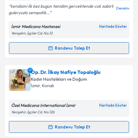
E-posta Adresiniz
kendisini ilk kez bugun tanidim gercektende cok sabirli
Devamı
guleryuzlu sempatik...
İzmir Medicana Hastanesi
Haritada Göster
Yenişehir, İşçiler Cd. No:12
Kişisel verilerimin işlenmesine ilişkin
Aydınlatma
Metni
'ni okudum ve kişisel verilerimin belirtilen
kapsamda işlenmesini kabul ediyorum.
Randevu Talep Et
Randevu Takvimi Talebi
Takvim Talebini Gönder
Doç. Dr. Aşkın Doğan
için randevu takvimi talebi
Op. Dr. İlkay Nafiye Topaloğlu
oluşturun. Size bu uzmandan randevu almanız için bir
Kadın Hastalıkları ve Doğum
takvim hazırlandığında e-posta ile bilgilendireceğiz.
İzmir
, Konak
E-posta Adresiniz
Özel Medicana International İzmir
Haritada Göster
Yenişehir, İşçiler Cd. No:126
Kişisel verilerimin işlenmesine ilişkin
Aydınlatma
Randevu Talep Et
Randevu Takvimi Talebi
Metni
'ni okudum ve kişisel verilerimin belirtilen