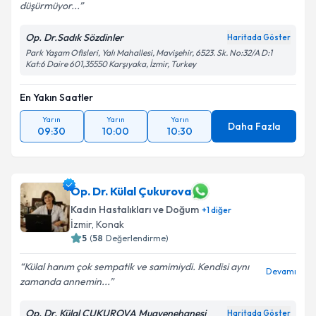
düşürmüyor...
Op. Dr.Sadık Sözdinler
Haritada Göster
Park Yaşam Ofisleri, Yalı Mahallesi, Mavişehir, 6523. Sk. No:32/A D:1
Kat:6 Daire 601,35550 Karşıyaka, İzmir, Turkey
En Yakın Saatler
Yarın
Yarın
Yarın
Daha Fazla
09:30
10:00
10:30
Op. Dr. Külal Çukurova
Kadın Hastalıkları ve Doğum
+
1
diğer
İzmir
, Konak
5
(
58
Değerlendirme)
Külal hanım çok sempatik ve samimiydi. Kendisi aynı
Devamı
zamanda annemin...
Op. Dr. Külal ÇUKUROVA Muayenehanesi
Haritada Göster