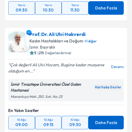
Yarın
Yarın
Yarın
Daha Fazla
09:30
10:30
11:30
Prof. Dr. Ali Ulvi Hakverdi
Kadın Hastalıkları ve Doğum
+
1
diğer
İzmir
, Bayraklı
5
(
215
Değerlendirme)
Çok değerli Ali Ulvi Hocam, Bugüne kadar muayene
Devamı
olduğum en...
İzmir Tınaztepe Üniversitesi Özel Galen
Haritada Göster
Hastanesi
Manavkuyu Mah. 250. Sok. No: 23
En Yakın Saatler
10 Ağu
10 Ağu
10 Ağu
Daha Fazla
09:00
09:15
09:30