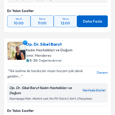
En Yakın Saatler
Yarın
Yarın
Yarın
Daha Fazla
10:00
11:00
12:00
Op. Dr. Sibel Barut
Kadın Hastalıkları ve Doğum
İzmir
, Menderes
5
(
30
Değerlendirme)
Tek kelime ile harika bir insan hocam iyiki denk
Devamı
geldim...
Op. Dr. Sibel Barut Kadın Hastalıkları ve
Haritada Göster
Doğum
Kasımpaşa Mah. Atatürk cad. No:99, Daire:1, Kat:1, Olsa plaza,
En Yakın Saatler