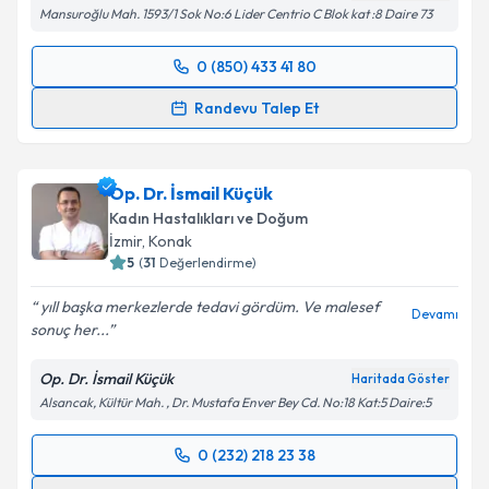
kapsamda işlenmesini kabul ediyorum.
Mansuroğlu Mah. 1593/1 Sok No:6 Lider Centrio C Blok kat :8 Daire 73
Takvim Talebini Gönder
0 (850) 433 41 80
Randevu Takvimi Talebi
Randevu Talep Et
Op. Dr. Feyza Ağaca Güler
için randevu takvimi
talebi oluşturun. Size bu uzmandan randevu almanız
Op. Dr. İsmail Küçük
için bir takvim hazırlandığında e-posta ile
bilgilendireceğiz.
Kadın Hastalıkları ve Doğum
İzmir
, Konak
E-posta Adresiniz
5
(
31
Değerlendirme)
yıll başka merkezlerde tedavi gördüm. Ve malesef
Devamı
sonuç her...
Kişisel verilerimin işlenmesine ilişkin
Aydınlatma
Op. Dr. İsmail Küçük
Haritada Göster
Metni
'ni okudum ve kişisel verilerimin belirtilen
Alsancak, Kültür Mah. , Dr. Mustafa Enver Bey Cd. No:18 Kat:5 Daire:5
kapsamda işlenmesini kabul ediyorum.
0 (232) 218 23 38
Randevu Takvimi Talebi
Takvim Talebini Gönder