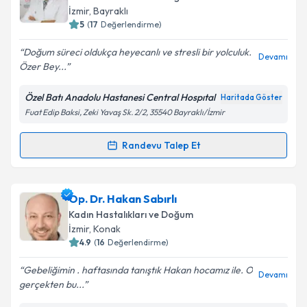
E-posta Adresiniz
İzmir
, Bayraklı
5
(
17
Değerlendirme)
Doğum süreci oldukça heyecanlı ve stresli bir yolculuk.
Devamı
Özer Bey...
Kişisel verilerimin işlenmesine ilişkin
Aydınlatma
Metni
'ni okudum ve kişisel verilerimin belirtilen
Özel Batı Anadolu Hastanesi Central Hospıtal
Haritada Göster
kapsamda işlenmesini kabul ediyorum.
Fuat Edip Baksi, Zeki Yavaş Sk. 2/2, 35540 Bayraklı/İzmir
Takvim Talebini Gönder
Randevu Talep Et
Randevu Takvimi Talebi
Op. Dr. Özer Gürbüz
için randevu takvimi talebi
Op. Dr. Hakan Sabırlı
oluşturun. Size bu uzmandan randevu almanız için bir
Kadın Hastalıkları ve Doğum
takvim hazırlandığında e-posta ile bilgilendireceğiz.
İzmir
, Konak
4.9
(
16
Değerlendirme)
E-posta Adresiniz
Gebeliğimin . haftasında tanıştık Hakan hocamız ile. O
Devamı
gerçekten bu...