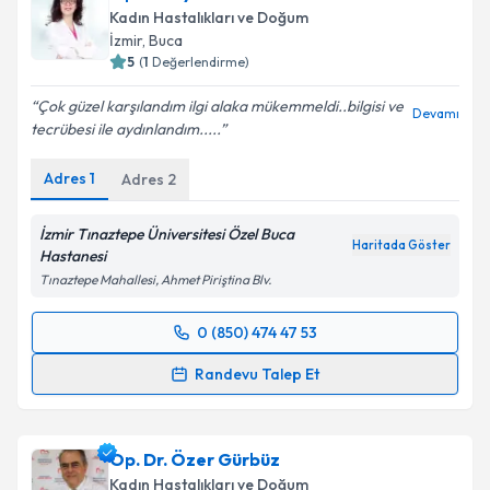
Kadın Hastalıkları ve Doğum
E-posta Adresiniz
İzmir
, Buca
5
(
1
Değerlendirme)
Çok güzel karşılandım ilgi alaka mükemmeldi..bilgisi ve
Devamı
tecrübesi ile aydınlandım.....
Kişisel verilerimin işlenmesine ilişkin
Aydınlatma
Metni
'ni okudum ve kişisel verilerimin belirtilen
Adres
1
Adres
2
kapsamda işlenmesini kabul ediyorum.
İzmir Tınaztepe Üniversitesi Özel Buca
Haritada Göster
Takvim Talebini Gönder
Hastanesi
Tınaztepe Mahallesi, Ahmet Piriştina Blv.
0 (850) 474 47 53
Randevu Takvimi Talebi
Randevu Talep Et
Op. Dr. Aylin Barbaros
için randevu takvimi talebi
oluşturun. Size bu uzmandan randevu almanız için bir
Op. Dr. Özer Gürbüz
takvim hazırlandığında e-posta ile bilgilendireceğiz.
Kadın Hastalıkları ve Doğum