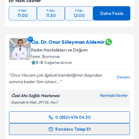
En Yakın Saatler
9 Ağu
9 Ağu
9 Ağu
Daha Fazla
11:00
11:30
12:00
Op. Dr. Onur Süleyman Aldemir
Kadın Hastalıkları ve Doğum
İzmir
, Bornova
5
(
8
Değerlendirme)
Onur Hocam çok ilgiliydi hamileliğimin başından
Devamı
sonuna kadar tüm süreci...
Özel Ata Sağlık Hastanesi
Haritada Göster
Kazımdirik Mah. 297 Sk. No:1
0 (850) 474 04 30
Randevu Takvimi Talebi
Randevu Talep Et