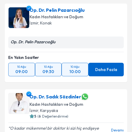
Op. Dr. Pelin Pazarcıoğlu
Kadın Hastalıkları ve Doğum
İzmir
, Konak
Op. Dr. Pelin Pazarcıoğlu
En Yakın Saatler
10 Ağu
10 Ağu
10 Ağu
Daha Fazla
09:00
09:30
10:00
Op. Dr. Sadık Sözdinler
Kadın Hastalıkları ve Doğum
İzmir
, Karşıyaka
5
(
6
Değerlendirme)
O kadar mükemmel bir doktor ki sizi hiç endişeye
Devamı