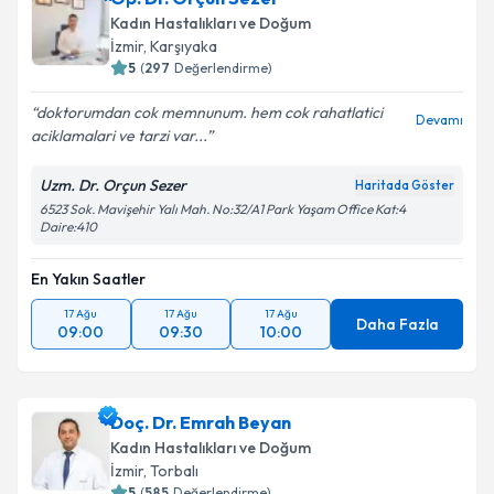
Kadın Hastalıkları ve Doğum
İzmir
, Karşıyaka
5
(
297
Değerlendirme)
doktorumdan cok memnunum. hem cok rahatlatici
Devamı
aciklamalari ve tarzi var...
Uzm. Dr. Orçun Sezer
Haritada Göster
6523 Sok. Mavişehir Yalı Mah. No:32/A1 Park Yaşam Office Kat:4
Daire:410
En Yakın Saatler
17 Ağu
17 Ağu
17 Ağu
Daha Fazla
09:00
09:30
10:00
Doç. Dr. Emrah Beyan
Kadın Hastalıkları ve Doğum
İzmir
, Torbalı
5
(
585
Değerlendirme)