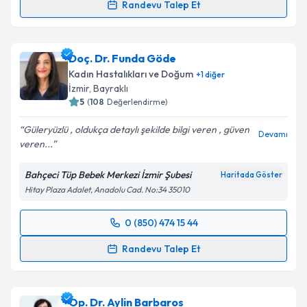
Randevu Talep Et
Op. Dr. İsmail Küçük
için randevu takvimi talebi
oluşturun. Size bu uzmandan randevu almanız için bir
Doç. Dr. Funda Göde
takvim hazırlandığında e-posta ile bilgilendireceğiz.
Kadın Hastalıkları ve Doğum
+
1
diğer
E-posta Adresiniz
İzmir
, Bayraklı
5
(
108
Değerlendirme)
Güleryüzlü , oldukça detaylı şekilde bilgi veren , güven
Devamı
veren...
Kişisel verilerimin işlenmesine ilişkin
Aydınlatma
Metni
'ni okudum ve kişisel verilerimin belirtilen
Bahçeci Tüp Bebek Merkezi İzmir Şubesi
Haritada Göster
kapsamda işlenmesini kabul ediyorum.
Hitay Plaza Adalet, Anadolu Cad. No:34 35010
Takvim Talebini Gönder
0 (850) 474 15 44
Randevu Takvimi Talebi
Randevu Talep Et
Doç. Dr. Funda Göde
için randevu takvimi talebi
oluşturun. Size bu uzmandan randevu almanız için bir
Op. Dr. Aylin Barbaros
takvim hazırlandığında e-posta ile bilgilendireceğiz.