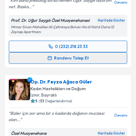
Kim bana jinekolog sorsa hemen Ugur Saygılı diyorum
Devamı
net. Baska...
Kişisel verilerimin işlenmesine ilişkin
Aydınlatma
Metni
'ni okudum ve kişisel verilerimin belirtilen
Prof. Dr. Uğur Saygılı Özel Muayenehanesi
Haritada Göster
kapsamda işlenmesini kabul ediyorum.
Mimar Sinan Mahallesi Ali Çetinkaya Bulvarı No:61 Kat:6 Daire:12
Zeynep Apartmanı
Takvim Talebini Gönder
0 (232) 218 23 33
Randevu Takvimi Talebi
Randevu Talep Et
Prof. Dr. Uğur Saygılı
için randevu takvimi talebi
oluşturun. Size bu uzmandan randevu almanız için bir
Op. Dr. Feyza Ağaca Güler
takvim hazırlandığında e-posta ile bilgilendireceğiz.
Kadın Hastalıkları ve Doğum
E-posta Adresiniz
İzmir
, Bayraklı
5
(
33
Değerlendirme)
Bizler için zor ama bir o kadarda doğanın mucizesi
Devamı
olan...
Kişisel verilerimin işlenmesine ilişkin
Aydınlatma
Metni
'ni okudum ve kişisel verilerimin belirtilen
Özel Muayenehane
Haritada Göster