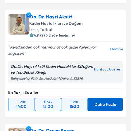
Op. Dr. Hayri Aksüt
Kadın Hastalıkları ve Doğum
İzmir
, Torbalı
4.9
(
295
Değerlendirme)
Kendisinden çok memnunuz çok güzel ilgileniyor
Devamı
sağolsun
Op.Dr. Hayri Aksüt Kadın Hastalıkları&Doğum
Haritada Göster
ve Tüp Bebek Kliniği
Bahçelievler, 9110. Sk. No:2 Kat:1 Daire :2, 35875
En Yakın Saatler
11 Ağu
11 Ağu
11 Ağu
Daha Fazla
14:00
15:00
15:30
Op. Dr. Orçun Sezer