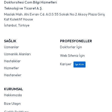
Doktorsitesi Com Bilgi Hizmetleri
Teknoloji ve Ticaret A.Ş.
Maslak Mah. Ahi Evran Cd. A.O.S 55 Sokak No:2 Aksoy Plaza Giriş
Kat Kolektif House
İstanbul, Türkiye
SAĞLIK
PROFESYONELLER
Uzmanlar
Doktorlar İçin
Uzmanlık Alanları
Web Siteniz İçin
Hastalıklar
Kariyer
İşe Alım
Hizmetler
Hastaneler
KURUMSAL
Hakkımızda
Bize Ulaşın