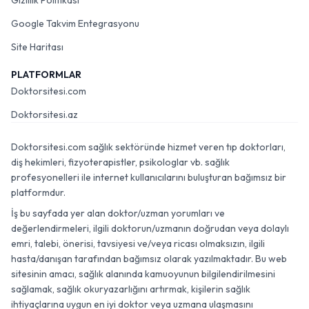
Gizlilik Politikası
Google Takvim Entegrasyonu
Site Haritası
PLATFORMLAR
Doktorsitesi.com
Doktorsitesi.az
Doktorsitesi.com sağlık sektöründe hizmet veren tıp doktorları,
diş hekimleri, fizyoterapistler, psikologlar vb. sağlık
profesyonelleri ile internet kullanıcılarını buluşturan bağımsız bir
platformdur.
İş bu sayfada yer alan doktor/uzman yorumları ve
değerlendirmeleri, ilgili doktorun/uzmanın doğrudan veya dolaylı
emri, talebi, önerisi, tavsiyesi ve/veya ricası olmaksızın, ilgili
hasta/danışan tarafından bağımsız olarak yazılmaktadır. Bu web
sitesinin amacı, sağlık alanında kamuoyunun bilgilendirilmesini
sağlamak, sağlık okuryazarlığını artırmak, kişilerin sağlık
ihtiyaçlarına uygun en iyi doktor veya uzmana ulaşmasını