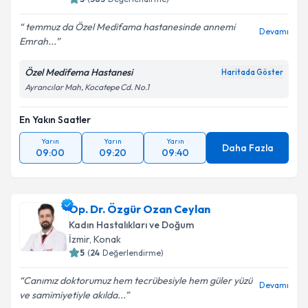
temmuz da Özel Medifama hastanesinde annemi
Devamı
Emrah...
Özel Medifema Hastanesi
Haritada Göster
Ayrancılar Mah, Kocatepe Cd. No.1
En Yakın Saatler
Yarın
Yarın
Yarın
Daha Fazla
09:00
09:20
09:40
Op. Dr. Özgür Ozan Ceylan
Kadın Hastalıkları ve Doğum
İzmir
, Konak
5
(
24
Değerlendirme)
Canımız doktorumuz hem tecrübesiyle hem güler yüzü
Devamı
ve samimiyetiyle akılda...