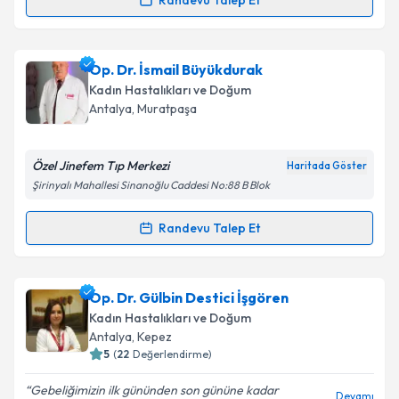
Randevu Talep Et
Randevu Takvimi Talebi
Takvim Talebini Gönder
Op. Dr. Vural Dağlı
için randevu takvimi talebi
Op. Dr. İsmail Büyükdurak
oluşturun. Size bu uzmandan randevu almanız için bir
Kadın Hastalıkları ve Doğum
takvim hazırlandığında e-posta ile bilgilendireceğiz.
Antalya
, Muratpaşa
E-posta Adresiniz
Özel Jinefem Tıp Merkezi
Haritada Göster
Şirinyalı Mahallesi Sinanoğlu Caddesi No:88 B Blok
Kişisel verilerimin işlenmesine ilişkin
Aydınlatma
Randevu Talep Et
Randevu Takvimi Talebi
Metni
'ni okudum ve kişisel verilerimin belirtilen
kapsamda işlenmesini kabul ediyorum.
Op. Dr. İsmail Büyükdurak
için randevu takvimi
Op. Dr. Gülbin Destici İşgören
talebi oluşturun. Size bu uzmandan randevu almanız
Takvim Talebini Gönder
Kadın Hastalıkları ve Doğum
için bir takvim hazırlandığında e-posta ile
Antalya
, Kepez
bilgilendireceğiz.
5
(
22
Değerlendirme)
E-posta Adresiniz
Gebeliğimizin ilk gününden son gününe kadar
Devamı