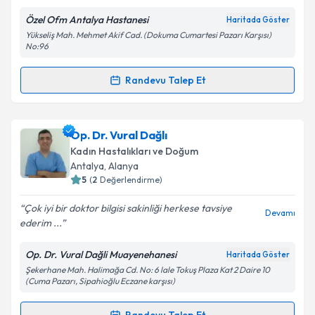
Özel Ofm Antalya Hastanesi
Haritada Göster
Yükseliş Mah. Mehmet Akif Cad. (Dokuma Cumartesi Pazarı Karşısı)
No:96
Kişisel verilerimin işlenmesine ilişkin
Aydınlatma
Randevu Talep Et
Metni
'ni okudum ve kişisel verilerimin belirtilen
Randevu Takvimi Talebi
kapsamda işlenmesini kabul ediyorum.
Op. Dr. Akif Kösekahyaoğlu
için randevu takvimi
Op. Dr. Vural Dağlı
Takvim Talebini Gönder
talebi oluşturun. Size bu uzmandan randevu almanız
Kadın Hastalıkları ve Doğum
için bir takvim hazırlandığında e-posta ile
Antalya
, Alanya
bilgilendireceğiz.
5
(
2
Değerlendirme)
E-posta Adresiniz
Çok iyi bir doktor bilgisi sakinliği herkese tavsiye
Devamı
ederim ...
Op. Dr. Vural Dağli Muayenehanesi
Haritada Göster
Şekerhane Mah. Halimağa Cd. No: 6 lale Tokuş Plaza Kat 2 Daire 10
Kişisel verilerimin işlenmesine ilişkin
Aydınlatma
(Cuma Pazarı, Sipahioğlu Eczane karşısı)
Metni
'ni okudum ve kişisel verilerimin belirtilen
kapsamda işlenmesini kabul ediyorum.