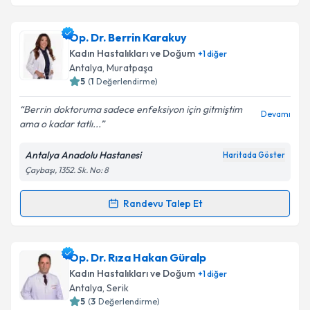
Op. Dr. Funda Yazıcı Erol
için randevu takvimi talebi
Op. Dr. Berrin Karakuy
oluşturun. Size bu uzmandan randevu almanız için bir
Kadın Hastalıkları ve Doğum
+
1
diğer
takvim hazırlandığında e-posta ile bilgilendireceğiz.
Antalya
, Muratpaşa
5
(
1
Değerlendirme)
E-posta Adresiniz
Berrin doktoruma sadece enfeksiyon için gitmiştim
Devamı
ama o kadar tatlı...
Antalya Anadolu Hastanesi
Haritada Göster
Kişisel verilerimin işlenmesine ilişkin
Aydınlatma
Çaybaşı, 1352. Sk. No: 8
Metni
'ni okudum ve kişisel verilerimin belirtilen
kapsamda işlenmesini kabul ediyorum.
Randevu Talep Et
Randevu Takvimi Talebi
Takvim Talebini Gönder
Op. Dr. Berrin Karakuy
için randevu takvimi talebi
Op. Dr. Rıza Hakan Güralp
oluşturun. Size bu uzmandan randevu almanız için bir
Kadın Hastalıkları ve Doğum
+
1
diğer
takvim hazırlandığında e-posta ile bilgilendireceğiz.
Antalya
, Serik
5
(
3
Değerlendirme)