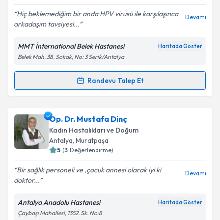
E-posta Adresiniz
Hiç beklemediğim bir anda HPV virüsü ile karşılaşınca
Devamı
arkadaşım tavsiyesi...
MMT İnternational Belek Hastanesi
Haritada Göster
Kişisel verilerimin işlenmesine ilişkin
Aydınlatma
Belek Mah. 38. Sokak, No: 3 Serik/Antalya
Metni
'ni okudum ve kişisel verilerimin belirtilen
kapsamda işlenmesini kabul ediyorum.
Randevu Talep Et
Randevu Takvimi Talebi
Takvim Talebini Gönder
Op. Dr. Rıza Hakan Güralp
için randevu takvimi
Op. Dr. Mustafa Dinç
talebi oluşturun. Size bu uzmandan randevu almanız
Kadın Hastalıkları ve Doğum
için bir takvim hazırlandığında e-posta ile
Antalya
, Muratpaşa
bilgilendireceğiz.
5
(
3
Değerlendirme)
E-posta Adresiniz
Bir sağlık personeli ve ,çocuk annesi olarak iyi ki
Devamı
doktor...
Antalya Anadolu Hastanesi
Haritada Göster
Çaybaşı Mahallesi, 1352. Sk. No:8
Kişisel verilerimin işlenmesine ilişkin
Aydınlatma