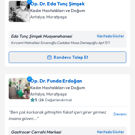
Op. Dr. Suat Kayaalp
için randevu takvimi talebi
Op. Dr. Eda Tunç Şimşek
oluşturun. Size bu uzmandan randevu almanız için bir
Kadın Hastalıkları ve Doğum
takvim hazırlandığında e-posta ile bilgilendireceğiz.
Takvim Talebini Gönder
Antalya
, Muratpaşa
E-posta Adresiniz
Eda Tunç Şimşek Muayenehanesi
Haritada Göster
Kırcami Mahallesi Sinanoğlu Caddesi Musa Demeşoğlu Apt 11/1
Kişisel verilerimin işlenmesine ilişkin
Aydınlatma
Randevu Talep Et
Randevu Takvimi Talebi
Metni
'ni okudum ve kişisel verilerimin belirtilen
kapsamda işlenmesini kabul ediyorum.
Op. Dr. Eda Tunç Şimşek
için randevu takvimi talebi
Op. Dr. Funda Erdoğan
oluşturun. Size bu uzmandan randevu almanız için bir
Takvim Talebini Gönder
Kadın Hastalıkları ve Doğum
takvim hazırlandığında e-posta ile bilgilendireceğiz.
Antalya
, Muratpaşa
5
(
26
Değerlendirme)
E-posta Adresiniz
Ben çok korkarak gitmiştim fakat içeri girer girmez
Devamı
insana güven...
Gastrocer Cerrahi Merkezi
Haritada Göster
Kişisel verilerimin işlenmesine ilişkin
Aydınlatma