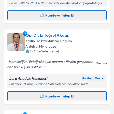
Fener, 1988. Sk. No:3, 07160 Terracity Avm Arkası Muratpaşa/Antalya
Metni
'ni okudum ve kişisel verilerimin belirtilen
kapsamda işlenmesini kabul ediyorum.
Randevu Talep Et
Randevu Takvimi Talebi
Takvim Talebini Gönder
Op. Dr. Funda Erdoğan
için randevu takvimi talebi
Op. Dr. Ertuğrul Akdaş
oluşturun. Size bu uzmandan randevu almanız için bir
Kadın Hastalıkları ve Doğum
takvim hazırlandığında e-posta ile bilgilendireceğiz.
Antalya
, Muratpaşa
5
(
6
Değerlendirme)
E-posta Adresiniz
Hamileliğimi Ertuğrul beyle devam ettirdim gerçekten
Devamı
her tıp okuyan doktor...
Lara Anadolu Hastanesi
Haritada Göster
Kişisel verilerimin işlenmesine ilişkin
Aydınlatma
Havaalanı Bulvarı, Güzeloba Mahallesi, Sevinç Sokak, No:9
Metni
'ni okudum ve kişisel verilerimin belirtilen
kapsamda işlenmesini kabul ediyorum.
Randevu Talep Et
Randevu Takvimi Talebi
Takvim Talebini Gönder