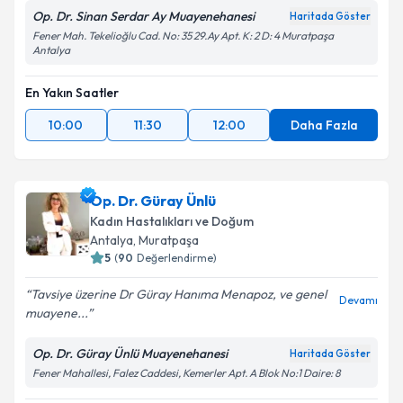
Op. Dr. Sinan Serdar Ay Muayenehanesi
Haritada Göster
Fener Mah. Tekelioğlu Cad. No: 35 29.Ay Apt. K: 2 D: 4 Muratpaşa
Antalya
En Yakın Saatler
10:00
11:30
12:00
Daha Fazla
Op. Dr. Güray Ünlü
Kadın Hastalıkları ve Doğum
Antalya
, Muratpaşa
5
(
90
Değerlendirme)
Tavsiye üzerine Dr Güray Hanıma Menapoz, ve genel
Devamı
muayene...
Op. Dr. Güray Ünlü Muayenehanesi
Haritada Göster
Fener Mahallesi, Falez Caddesi, Kemerler Apt. A Blok No:1 Daire: 8