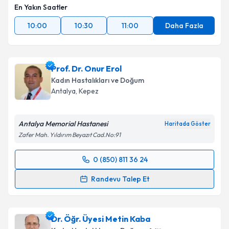
En Yakın Saatler
10:00
10:30
11:00
Daha Fazla
Prof. Dr. Onur Erol
Kadın Hastalıkları ve Doğum
Antalya
, Kepez
Antalya Memorial Hastanesi
Haritada Göster
Zafer Mah. Yıldırım Beyazıt Cad.No:91
0 (850) 811 36 24
Randevu Takvimi Talebi
Randevu Talep Et
Prof. Dr. Onur Erol
için randevu takvimi talebi
oluşturun. Size bu uzmandan randevu almanız için bir
Dr. Öğr. Üyesi Metin Kaba
takvim hazırlandığında e-posta ile bilgilendireceğiz.