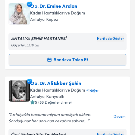
Op. Dr. Orhan Doğan
için randevu takvimi talebi
Op. Dr. Emine Arslan
oluşturun. Size bu uzmandan randevu almanız için bir
Kadın Hastalıkları ve Doğum
takvim hazırlandığında e-posta ile bilgilendireceğiz.
Antalya
, Kepez
E-posta Adresiniz
ANTALYA ŞEHİR HASTANESİ
Haritada Göster
Göçerler, 5379. Sk
Kişisel verilerimin işlenmesine ilişkin
Aydınlatma
Randevu Talep Et
Randevu Takvimi Talebi
Metni
'ni okudum ve kişisel verilerimin belirtilen
kapsamda işlenmesini kabul ediyorum.
Op. Dr. Emine Arslan
için randevu takvimi talebi
Op. Dr. Ali Ekber Şahin
oluşturun. Size bu uzmandan randevu almanız için bir
Takvim Talebini Gönder
Kadın Hastalıkları ve Doğum
+
1
diğer
takvim hazırlandığında e-posta ile bilgilendireceğiz.
Antalya
, Konyaaltı
5
(
33
Değerlendirme)
E-posta Adresiniz
Antalya'da hocama miyom ameliyatı oldum.
Devamı
Sorduğunuz her sorunun cevabını sabırla...
Özel Akdeniz Şifa Tıp Merkezi
Haritada Göster