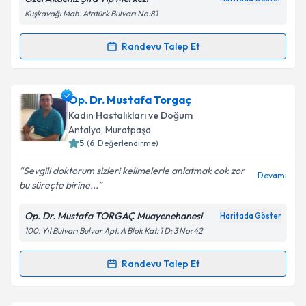
Kişisel verilerimin işlenmesine ilişkin
Aydınlatma
Kuşkavağı Mah. Atatürk Bulvarı No:81
Metni
'ni okudum ve kişisel verilerimin belirtilen
kapsamda işlenmesini kabul ediyorum.
Randevu Talep Et
Randevu Takvimi Talebi
Takvim Talebini Gönder
Op. Dr. Ali Ekber Şahin
için randevu takvimi talebi
Op. Dr. Mustafa Torgaç
oluşturun. Size bu uzmandan randevu almanız için bir
Kadın Hastalıkları ve Doğum
takvim hazırlandığında e-posta ile bilgilendireceğiz.
Antalya
, Muratpaşa
5
(
6
Değerlendirme)
E-posta Adresiniz
Sevgili doktorum sizleri kelimelerle anlatmak cok zor
Devamı
bu süreçte birine...
Op. Dr. Mustafa TORGAÇ Muayenehanesi
Haritada Göster
Kişisel verilerimin işlenmesine ilişkin
Aydınlatma
100. Yıl Bulvarı Bulvar Apt. A Blok Kat: 1 D: 3 No: 42
Metni
'ni okudum ve kişisel verilerimin belirtilen
kapsamda işlenmesini kabul ediyorum.
Randevu Talep Et
Randevu Takvimi Talebi
Takvim Talebini Gönder