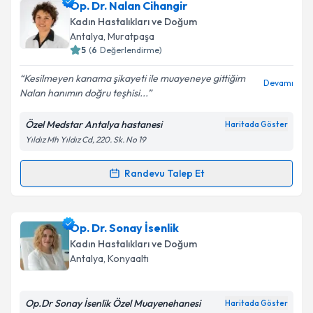
Op. Dr. Ertuğrul Akdaş
için randevu takvimi talebi
Op. Dr. Nalan Cihangir
oluşturun. Size bu uzmandan randevu almanız için bir
Kadın Hastalıkları ve Doğum
takvim hazırlandığında e-posta ile bilgilendireceğiz.
Antalya
, Muratpaşa
5
(
6
Değerlendirme)
E-posta Adresiniz
Kesilmeyen kanama şikayeti ile muayeneye gittiğim
Devamı
Nalan hanımın doğru teşhisi...
Özel Medstar Antalya hastanesi
Haritada Göster
Kişisel verilerimin işlenmesine ilişkin
Aydınlatma
Yıldız Mh Yıldız Cd, 220. Sk. No 19
Metni
'ni okudum ve kişisel verilerimin belirtilen
kapsamda işlenmesini kabul ediyorum.
Randevu Talep Et
Randevu Takvimi Talebi
Takvim Talebini Gönder
Op. Dr. Nalan Cihangir
için randevu takvimi talebi
Op. Dr. Sonay İsenlik
oluşturun. Size bu uzmandan randevu almanız için bir
Kadın Hastalıkları ve Doğum
takvim hazırlandığında e-posta ile bilgilendireceğiz.
Antalya
, Konyaaltı
E-posta Adresiniz
Op.Dr Sonay İsenlik Özel Muayenehanesi
Haritada Göster