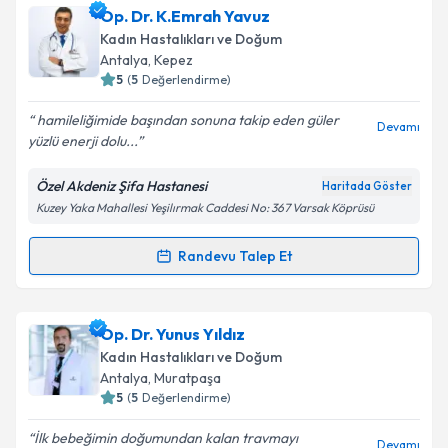
Op. Dr. Mustafa Torgaç
için randevu takvimi talebi
Op. Dr. K.Emrah Yavuz
oluşturun. Size bu uzmandan randevu almanız için bir
Kadın Hastalıkları ve Doğum
takvim hazırlandığında e-posta ile bilgilendireceğiz.
Antalya
, Kepez
5
(
5
Değerlendirme)
E-posta Adresiniz
hamileliğimide başından sonuna takip eden güler
Devamı
yüzlü enerji dolu...
Özel Akdeniz Şifa Hastanesi
Haritada Göster
Kişisel verilerimin işlenmesine ilişkin
Aydınlatma
Kuzey Yaka Mahallesi Yeşilırmak Caddesi No: 367 Varsak Köprüsü
Metni
'ni okudum ve kişisel verilerimin belirtilen
kapsamda işlenmesini kabul ediyorum.
Randevu Talep Et
Randevu Takvimi Talebi
Takvim Talebini Gönder
Op. Dr. K.Emrah Yavuz
için randevu takvimi talebi
Op. Dr. Yunus Yıldız
oluşturun. Size bu uzmandan randevu almanız için bir
Kadın Hastalıkları ve Doğum
takvim hazırlandığında e-posta ile bilgilendireceğiz.
Antalya
, Muratpaşa
5
(
5
Değerlendirme)
E-posta Adresiniz
İlk bebeğimin doğumundan kalan travmayı
Devamı