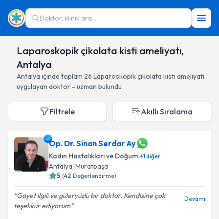
Doktor, klinik ara...
Laparoskopik çikolata kisti ameliyatı,
Antalya
Antalya
içinde toplam
26
Laparoskopik çikolata kisti ameliyatı
uygulayan doktor - uzman bulundu
Filtrele
Akıllı Sıralama
Op. Dr. Sinan Serdar Ay
Kadın Hastalıkları ve Doğum
+
1
diğer
Antalya
, Muratpaşa
5
(
42
Değerlendirme)
Gayet ilgili ve güleryüzlü bir doktor. Kendisine çok
Devamı
teşekkür ediyorum