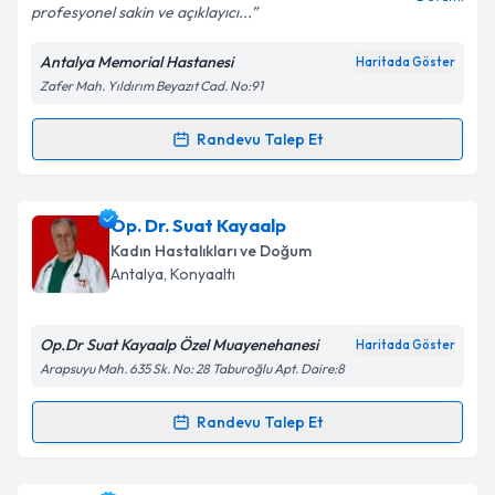
profesyonel sakin ve açıklayıcı...
Antalya Memorial Hastanesi
Haritada Göster
Zafer Mah. Yıldırım Beyazıt Cad. No:91
Kişisel verilerimin işlenmesine ilişkin
Aydınlatma
Metni
'ni okudum ve kişisel verilerimin belirtilen
kapsamda işlenmesini kabul ediyorum.
Randevu Talep Et
Randevu Takvimi Talebi
Takvim Talebini Gönder
Op. Dr. Gülbin Destici İşgören
için randevu takvimi
Op. Dr. Suat Kayaalp
talebi oluşturun. Size bu uzmandan randevu almanız
Kadın Hastalıkları ve Doğum
için bir takvim hazırlandığında e-posta ile
Antalya
, Konyaaltı
bilgilendireceğiz.
E-posta Adresiniz
Op.Dr Suat Kayaalp Özel Muayenehanesi
Haritada Göster
Arapsuyu Mah. 635 Sk. No: 28 Taburoğlu Apt. Daire:8
Randevu Talep Et
Randevu Takvimi Talebi
Kişisel verilerimin işlenmesine ilişkin
Aydınlatma
Metni
'ni okudum ve kişisel verilerimin belirtilen
kapsamda işlenmesini kabul ediyorum.