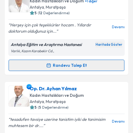
Kadın Hastalıkları ve Doğum
+
1
diğer
E-posta Adresiniz
Antalya
, Muratpaşa
5
(
12
Değerlendirme)
Herşey için çok teşekkürler hocam . Yıllardır
Devamı
doktorum olduğunuz için...
Kişisel verilerimin işlenmesine ilişkin
Aydınlatma
Metni
'ni okudum ve kişisel verilerimin belirtilen
Antalya Eğitim ve Araştırma Hastanesi
Haritada Göster
kapsamda işlenmesini kabul ediyorum.
Varlık, Kazım Karabekir Cd.,
Takvim Talebini Gönder
Randevu Talep Et
Randevu Takvimi Talebi
Dr. Öğr. Üyesi Metin Kaba
için randevu takvimi
Op. Dr. Ayhan Yılmaz
talebi oluşturun. Size bu uzmandan randevu almanız
Kadın Hastalıkları ve Doğum
için bir takvim hazırlandığında e-posta ile
Antalya
, Muratpaşa
bilgilendireceğiz.
5
(
5
Değerlendirme)
E-posta Adresiniz
tesadufen tavsiye uzerine tanistim iyiki de tanimisim
Devamı
muhtesem bir dr....