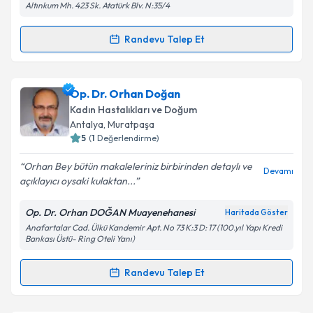
Altınkum Mh. 423 Sk. Atatürk Blv. N:35/4
Kişisel verilerimin işlenmesine ilişkin
Aydınlatma
Randevu Talep Et
Randevu Takvimi Talebi
Metni
'ni okudum ve kişisel verilerimin belirtilen
kapsamda işlenmesini kabul ediyorum.
Op. Dr. Sonay İsenlik
için randevu takvimi talebi
Op. Dr. Orhan Doğan
oluşturun. Size bu uzmandan randevu almanız için bir
Takvim Talebini Gönder
Kadın Hastalıkları ve Doğum
takvim hazırlandığında e-posta ile bilgilendireceğiz.
Antalya
, Muratpaşa
5
(
1
Değerlendirme)
E-posta Adresiniz
Orhan Bey bütün makaleleriniz birbirinden detaylı ve
Devamı
açıklayıcı oysaki kulaktan...
Op. Dr. Orhan DOĞAN Muayenehanesi
Haritada Göster
Kişisel verilerimin işlenmesine ilişkin
Aydınlatma
Anafartalar Cad. Ülkü Kandemir Apt. No 73 K:3 D: 17 (100.yıl Yapı Kredi
Metni
'ni okudum ve kişisel verilerimin belirtilen
Bankası Üstü- Ring Oteli Yanı)
kapsamda işlenmesini kabul ediyorum.
Randevu Talep Et
Randevu Takvimi Talebi
Takvim Talebini Gönder