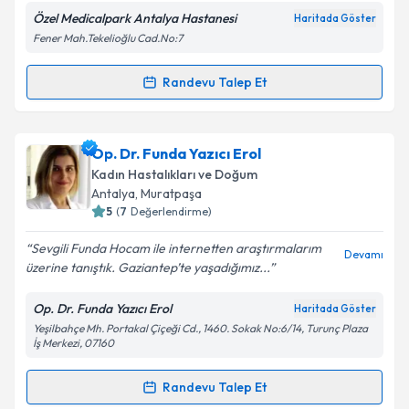
Özel Medicalpark Antalya Hastanesi
Haritada Göster
Fener Mah.Tekelioğlu Cad.No:7
Kişisel verilerimin işlenmesine ilişkin
Aydınlatma
Metni
'ni okudum ve kişisel verilerimin belirtilen
kapsamda işlenmesini kabul ediyorum.
Randevu Talep Et
Randevu Takvimi Talebi
Takvim Talebini Gönder
Op. Dr. Ayhan Yılmaz
için randevu takvimi talebi
Op. Dr. Funda Yazıcı Erol
oluşturun. Size bu uzmandan randevu almanız için bir
Kadın Hastalıkları ve Doğum
takvim hazırlandığında e-posta ile bilgilendireceğiz.
Antalya
, Muratpaşa
5
(
7
Değerlendirme)
E-posta Adresiniz
Sevgili Funda Hocam ile internetten araştırmalarım
Devamı
üzerine tanıştık. Gaziantep’te yaşadığımız...
Op. Dr. Funda Yazıcı Erol
Haritada Göster
Kişisel verilerimin işlenmesine ilişkin
Aydınlatma
Yeşilbahçe Mh. Portakal Çiçeği Cd., 1460. Sokak No:6/14, Turunç Plaza
Metni
'ni okudum ve kişisel verilerimin belirtilen
İş Merkezi, 07160
kapsamda işlenmesini kabul ediyorum.
Randevu Talep Et
Randevu Takvimi Talebi
Takvim Talebini Gönder