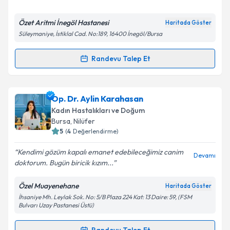
E-posta Adresiniz
Özet Aritmi İnegöl Hastanesi
Haritada Göster
Süleymaniye, İstiklal Cad. No:189, 16400 İnegöl/Bursa
Kişisel verilerimin işlenmesine ilişkin
Aydınlatma
Randevu Talep Et
Randevu Takvimi Talebi
Metni
'ni okudum ve kişisel verilerimin belirtilen
kapsamda işlenmesini kabul ediyorum.
Op. Dr. Mustafa Kır
için randevu takvimi talebi
Op. Dr. Aylin Karahasan
oluşturun. Size bu uzmandan randevu almanız için bir
Takvim Talebini Gönder
Kadın Hastalıkları ve Doğum
takvim hazırlandığında e-posta ile bilgilendireceğiz.
Bursa
, Nilüfer
5
(
4
Değerlendirme)
E-posta Adresiniz
Kendimi gözüm kapalı emanet edebileceğimiz canim
Devamı
doktorum. Bugün biricik kızım...
Özel Muayenehane
Haritada Göster
Kişisel verilerimin işlenmesine ilişkin
Aydınlatma
İhsaniye Mh. Leylak Sok. No: 5/B Plaza 224 Kat: 13 Daire: 59, (FSM
Metni
'ni okudum ve kişisel verilerimin belirtilen
Bulvarı Uzay Pastanesi Üstü)
kapsamda işlenmesini kabul ediyorum.