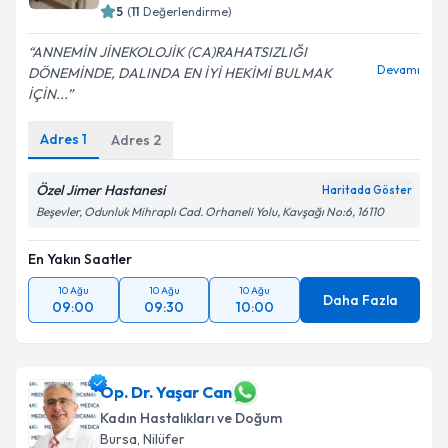
5
(
11
Değerlendirme)
ANNEMİN JİNEKOLOJİK (CA)RAHATSIZLIĞI
Devamı
DÖNEMİNDE, DALINDA EN İYİ HEKİMİ BULMAK
İÇİN...
Adres
1
Adres
2
Özel Jimer Hastanesi
Haritada Göster
Beşevler, Odunluk Mihraplı Cad. Orhaneli Yolu, Kavşağı No:6, 16110
En Yakın Saatler
10 Ağu
10 Ağu
10 Ağu
Daha Fazla
09:00
09:30
10:00
Op. Dr. Yaşar Can
Kadın Hastalıkları ve Doğum
Bursa
, Nilüfer