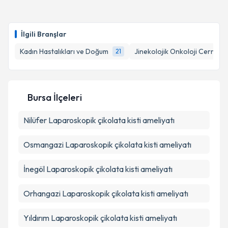
Op. Dr. Beril Şenkutlu Kuyucu
için randevu takvimi
talebi oluşturun. Size bu uzmandan randevu almanız
İlgili Branşlar
için bir takvim hazırlandığında e-posta ile
bilgilendireceğiz.
Kadın Hastalıkları ve Doğum
Jinekolojik Onkoloji Cerrahis
21
E-posta Adresiniz
Bursa İlçeleri
Nilüfer
Laparoskopik çikolata kisti ameliyatı
Kişisel verilerimin işlenmesine ilişkin
Aydınlatma
Metni
'ni okudum ve kişisel verilerimin belirtilen
kapsamda işlenmesini kabul ediyorum.
Osmangazi
Laparoskopik çikolata kisti ameliyatı
İnegöl
Laparoskopik çikolata kisti ameliyatı
Takvim Talebini Gönder
Orhangazi
Laparoskopik çikolata kisti ameliyatı
Yıldırım
Laparoskopik çikolata kisti ameliyatı