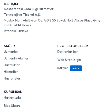
İLETİŞİM
Doktorsitesi Com Bilgi Hizmetleri
Teknoloji ve Ticaret A.Ş.
Maslak Mah. Ahi Evran Cd. A.O.S 55 Sokak No:2 Aksoy Plaza Giriş
Kat Kolektif House
İstanbul, Türkiye
SAĞLIK
PROFESYONELLER
Uzmanlar
Doktorlar İçin
Uzmanlık Alanları
Web Siteniz İçin
Hastalıklar
Kariyer
İşe Alım
Hizmetler
Hastaneler
KURUMSAL
Hakkımızda
Bize Ulaşın