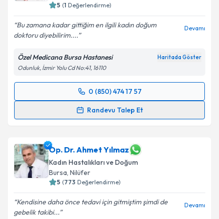
5
(
1
Değerlendirme)
Bu zamana kadar gittiğim en ilgili kadın doğum
Devamı
doktoru diyebilirim....
Özel Medicana Bursa Hastanesi
Haritada Göster
Odunluk, İzmir Yolu Cd No:41, 16110
0 (850) 474 17 57
Randevu Takvimi Talebi
Randevu Talep Et
Op. Dr. Yaşar Can
için randevu takvimi talebi
oluşturun. Size bu uzmandan randevu almanız için bir
takvim hazırlandığında e-posta ile bilgilendireceğiz.
Op. Dr. Ahmet Yılmaz
Kadın Hastalıkları ve Doğum
E-posta Adresiniz
Bursa
, Nilüfer
5
(
773
Değerlendirme)
Kendisine daha önce tedavi için gitmiştim şimdi de
Devamı
gebelik takibi...
Kişisel verilerimin işlenmesine ilişkin
Aydınlatma