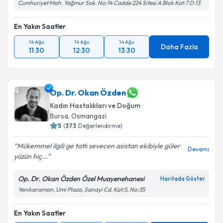
Cumhuriyet Mah. Yağmur Sok. No:14 Cadde 224 Sitesi A Blok Kat:7 D:13
En Yakın Saatler
14 Ağu
14 Ağu
14 Ağu
Daha Fazla
11:30
12:30
13:30
Op. Dr. Okan Özden
Kadın Hastalıkları ve Doğum
Bursa
, Osmangazi
5
(
373
Değerlendirme)
Mükemmel ilgili ge tatlı sevecen asistan ekibiyle güler
Devamı
yüzün hiç...
Op. Dr. Okan Özden Özel Muayenehanesi
Haritada Göster
Yenikaraman, Umi Plaza, Sanayi Cd. Kat:5, No:35
En Yakın Saatler