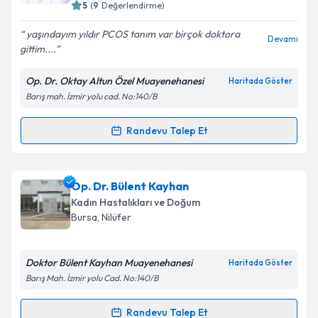
5
(
9
Değerlendirme)
E-posta Adresiniz
yaşındayım yıldır PCOS tanım var birçok doktora
Devamı
gittim....
Op. Dr. Oktay Altun Özel Muayenehanesi
Haritada Göster
Kişisel verilerimin işlenmesine ilişkin
Aydınlatma
Barış mah. İzmir yolu cad. No:140/B
Metni
'ni okudum ve kişisel verilerimin belirtilen
kapsamda işlenmesini kabul ediyorum.
Randevu Talep Et
Randevu Takvimi Talebi
Takvim Talebini Gönder
Op. Dr. Oktay Altun
için randevu takvimi talebi
Op. Dr. Bülent Kayhan
oluşturun. Size bu uzmandan randevu almanız için bir
Kadın Hastalıkları ve Doğum
takvim hazırlandığında e-posta ile bilgilendireceğiz.
Bursa
, Nilüfer
E-posta Adresiniz
Doktor Bülent Kayhan Muayenehanesi
Haritada Göster
Barış Mah. İzmir yolu Cad. No:140/B
Kişisel verilerimin işlenmesine ilişkin
Aydınlatma
Randevu Talep Et