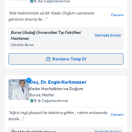
5
(
42
Değerlendirme)
E-posta Adresiniz
Aile hekimimizin siz bir Kadın Doğum uzmanına
Devamı
görünün önerisi ile...
Bursa Uludağ Üniversitesi Tıp Fakültesi
Kişisel verilerimin işlenmesine ilişkin
Aydınlatma
Haritada Göster
Hastanesi
Metni
'ni okudum ve kişisel verilerimin belirtilen
Görükle, Bursa
kapsamda işlenmesini kabul ediyorum.
Randevu Talep Et
Randevu Takvimi Talebi
Takvim Talebini Gönder
Doç. Dr. Yakup Yalçın
için randevu takvimi talebi
Doç. Dr. Engin Korkmazer
oluşturun. Size bu uzmandan randevu almanız için bir
Kadın Hastalıkları ve Doğum
takvim hazırlandığında e-posta ile bilgilendireceğiz.
Bursa
, Nilüfer
5
(
4
Değerlendirme)
E-posta Adresiniz
Ağrılı regl şikayeti ile doktora gittim , rahim arkasında
Devamı
büyük...