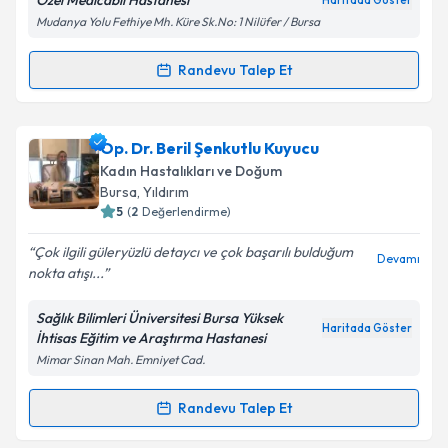
Özel Medicabil Hastanesi
Haritada Göster
Kişisel verilerimin işlenmesine ilişkin
Aydınlatma
Mudanya Yolu Fethiye Mh. Küre Sk.No: 1 Nilüfer / Bursa
Metni
'ni okudum ve kişisel verilerimin belirtilen
kapsamda işlenmesini kabul ediyorum.
Randevu Talep Et
Randevu Takvimi Talebi
Takvim Talebini Gönder
Doç. Dr. Engin Korkmazer
için randevu takvimi
Op. Dr. Beril Şenkutlu Kuyucu
talebi oluşturun. Size bu uzmandan randevu almanız
Kadın Hastalıkları ve Doğum
için bir takvim hazırlandığında e-posta ile
Bursa
, Yıldırım
bilgilendireceğiz.
5
(
2
Değerlendirme)
E-posta Adresiniz
Çok ilgili güleryüzlü detaycı ve çok başarılı bulduğum
Devamı
nokta atışı...
Sağlık Bilimleri Üniversitesi Bursa Yüksek
Haritada Göster
İhtisas Eğitim ve Araştırma Hastanesi
Kişisel verilerimin işlenmesine ilişkin
Aydınlatma
Mimar Sinan Mah. Emniyet Cad.
Metni
'ni okudum ve kişisel verilerimin belirtilen
kapsamda işlenmesini kabul ediyorum.
Randevu Talep Et
Randevu Takvimi Talebi
Takvim Talebini Gönder