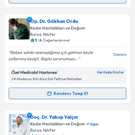
Randevu Takvimi Talebi
Metni
'ni okudum ve kişisel verilerimin belirtilen
kapsamda işlenmesini kabul ediyorum.
Op. Dr. Bülent Kayhan
için randevu takvimi talebi
Op. Dr. Gökhan Ordu
oluşturun. Size bu uzmandan randevu almanız için bir
Takvim Talebini Gönder
Kadın Hastalıkları ve Doğum
takvim hazırlandığında e-posta ile bilgilendireceğiz.
Bursa
, Nilüfer
5
(
6
Değerlendirme)
E-posta Adresiniz
Bebek sahibi olamadığımız için gökhan beyle
Devamı
yollarımız kesişti. Başta sorunumuzu...
Özel Medicabil Hastanesi
Haritada Göster
Kişisel verilerimin işlenmesine ilişkin
Aydınlatma
1/A Mudanya Yolu Küre Sok Fethiye Mahallesi
Metni
'ni okudum ve kişisel verilerimin belirtilen
kapsamda işlenmesini kabul ediyorum.
Randevu Talep Et
Randevu Takvimi Talebi
Takvim Talebini Gönder
Op. Dr. Gökhan Ordu
için randevu takvimi talebi
Doç. Dr. Yakup Yalçın
oluşturun. Size bu uzmandan randevu almanız için bir
Kadın Hastalıkları ve Doğum
+
1
diğer
takvim hazırlandığında e-posta ile bilgilendireceğiz.
Bursa
, Nilüfer