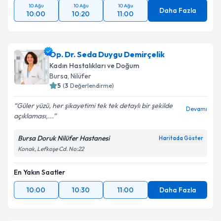
10 Ağu
10 Ağu
10 Ağu
Daha Fazla
10:00
10:20
11:00
Op. Dr. Seda Duygu Demirçelik
Kadın Hastalıkları ve Doğum
Bursa
, Nilüfer
5
(
3
Değerlendirme)
Güler yüzü, her şikayetimi tek tek detaylı bir şekilde
Devamı
açıklaması,...
Bursa Doruk Nilüfer Hastanesi
Haritada Göster
Konak, Lefkoşe Cd. No:22
En Yakın Saatler
10:00
10:30
11:00
Daha Fazla