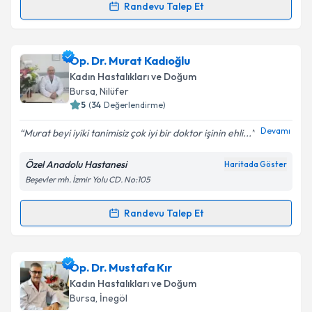
Takvim Talebini Gönder
Randevu Talep Et
Randevu Takvimi Talebi
Op. Dr. Tuğçe Ersoy
için randevu takvimi talebi
Op. Dr. Murat Kadıoğlu
oluşturun. Size bu uzmandan randevu almanız için bir
Kadın Hastalıkları ve Doğum
takvim hazırlandığında e-posta ile bilgilendireceğiz.
Bursa
, Nilüfer
5
(
34
Değerlendirme)
E-posta Adresiniz
Devamı
Murat beyi iyiki tanimisiz çok iyi bir doktor işinin ehli...
Özel Anadolu Hastanesi
Haritada Göster
Beşevler mh. İzmir Yolu CD. No:105
Kişisel verilerimin işlenmesine ilişkin
Aydınlatma
Metni
'ni okudum ve kişisel verilerimin belirtilen
kapsamda işlenmesini kabul ediyorum.
Randevu Talep Et
Randevu Takvimi Talebi
Takvim Talebini Gönder
Op. Dr. Murat Kadıoğlu
için randevu takvimi talebi
Op. Dr. Mustafa Kır
oluşturun. Size bu uzmandan randevu almanız için bir
Kadın Hastalıkları ve Doğum
takvim hazırlandığında e-posta ile bilgilendireceğiz.
Bursa
, İnegöl