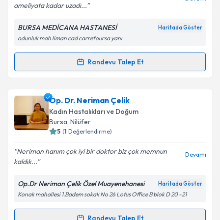
ameliyata kadar uzadı...
BURSA MEDİCANA HASTANESİ
Haritada Göster
Kişisel verilerimin işlenmesine ilişkin
Aydınlatma
odunluk mah liman cad carrefoursa yanı
Metni
'ni okudum ve kişisel verilerimin belirtilen
kapsamda işlenmesini kabul ediyorum.
Randevu Talep Et
Randevu Takvimi Talebi
Takvim Talebini Gönder
Op. Dr. Esra Arık
için randevu takvimi talebi
Op. Dr. Neriman Çelik
oluşturun. Size bu uzmandan randevu almanız için bir
Kadın Hastalıkları ve Doğum
takvim hazırlandığında e-posta ile bilgilendireceğiz.
Bursa
, Nilüfer
5
(
1
Değerlendirme)
E-posta Adresiniz
Neriman hanım çok iyi bir doktor biz çok memnun
Devamı
kaldık...
Op.Dr Neriman Çelik Özel Muayenehanesi
Haritada Göster
Kişisel verilerimin işlenmesine ilişkin
Aydınlatma
Konak mahallesi 1.Badem sokak No 26 Lotus Office B blok D 20 -21
Metni
'ni okudum ve kişisel verilerimin belirtilen
kapsamda işlenmesini kabul ediyorum.
Randevu Talep Et