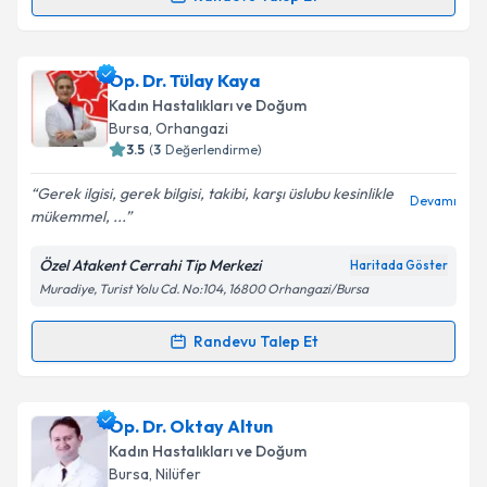
Randevu Takvimi Talebi
Takvim Talebini Gönder
Op. Dr. Neriman Çelik
için randevu takvimi talebi
Op. Dr. Tülay Kaya
oluşturun. Size bu uzmandan randevu almanız için bir
Kadın Hastalıkları ve Doğum
takvim hazırlandığında e-posta ile bilgilendireceğiz.
Bursa
, Orhangazi
3.5
(
3
Değerlendirme)
E-posta Adresiniz
Gerek ilgisi, gerek bilgisi, takibi, karşı üslubu kesinlikle
Devamı
mükemmel, ...
Özel Atakent Cerrahi Tip Merkezi
Haritada Göster
Kişisel verilerimin işlenmesine ilişkin
Aydınlatma
Muradiye, Turist Yolu Cd. No:104, 16800 Orhangazi/Bursa
Metni
'ni okudum ve kişisel verilerimin belirtilen
kapsamda işlenmesini kabul ediyorum.
Randevu Talep Et
Randevu Takvimi Talebi
Takvim Talebini Gönder
Op. Dr. Tülay Kaya
için randevu takvimi talebi
Op. Dr. Oktay Altun
oluşturun. Size bu uzmandan randevu almanız için bir
Kadın Hastalıkları ve Doğum
takvim hazırlandığında e-posta ile bilgilendireceğiz.
Bursa
, Nilüfer