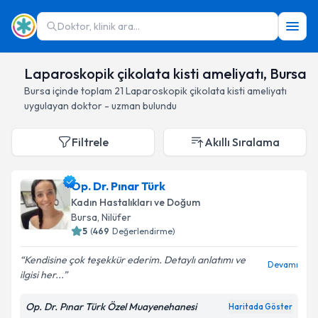
Doktor, klinik ara...
Laparoskopik çikolata kisti ameliyatı, Bursa
Bursa
içinde toplam
21
Laparoskopik çikolata kisti ameliyatı
uygulayan doktor - uzman bulundu
Filtrele
Akıllı Sıralama
Op. Dr. Pınar Türk
Kadın Hastalıkları ve Doğum
Bursa
, Nilüfer
5
(
469
Değerlendirme)
Kendisine çok teşekkür ederim. Detaylı anlatımı ve
Devamı
ilgisi her...
Op. Dr. Pınar Türk Özel Muayenehanesi
Haritada Göster