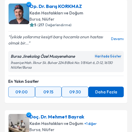
Op. Dr. Barış KORKMAZ
Kadın Hastalıkları ve Doğum
Bursa
, Nilüfer
5
(
217
Değerlendirme)
İyikide yollarımız kesişti barış hocamla onun hastası
Devamı
olmak bir...
Bursa Jinekolog Özel Muayenehane
Haritada Göster
İhsaniye Mah. İlknur Sk. Bulvar 224 B Blok No: 1/B Kat: 6, D:12, 16130
Nilüfer/Bursa
En Yakın Saatler
09:00
09:15
09:30
Daha Fazla
Doç. Dr. Mehmet Bayrak
Kadın Hastalıkları ve Doğum
+
1
diğer
Bursa
, Nilüfer