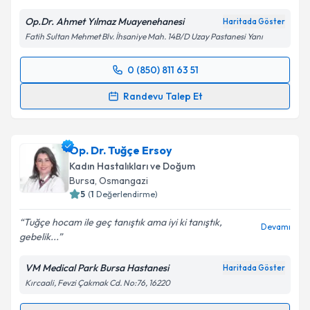
Metni
'ni okudum ve kişisel verilerimin belirtilen
Op.Dr. Ahmet Yılmaz Muayenehanesi
Haritada Göster
kapsamda işlenmesini kabul ediyorum.
Fatih Sultan Mehmet Blv. İhsaniye Mah. 14B/D Uzay Pastanesi Yanı
Takvim Talebini Gönder
0 (850) 811 63 51
Randevu Takvimi Talebi
Randevu Talep Et
Op. Dr. Ahmet Yılmaz
için randevu takvimi talebi
oluşturun. Size bu uzmandan randevu almanız için bir
Op. Dr. Tuğçe Ersoy
takvim hazırlandığında e-posta ile bilgilendireceğiz.
Kadın Hastalıkları ve Doğum
E-posta Adresiniz
Bursa
, Osmangazi
5
(
1
Değerlendirme)
Tuğçe hocam ile geç tanıştık ama iyi ki tanıştık,
Devamı
gebelik...
Kişisel verilerimin işlenmesine ilişkin
Aydınlatma
Metni
'ni okudum ve kişisel verilerimin belirtilen
VM Medical Park Bursa Hastanesi
Haritada Göster
kapsamda işlenmesini kabul ediyorum.
Kırcaali, Fevzi Çakmak Cd. No:76, 16220