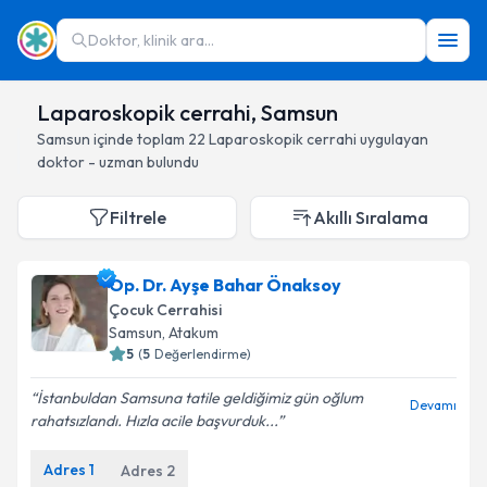
Doktor, klinik ara...
Laparoskopik cerrahi, Samsun
Samsun
içinde toplam
22
Laparoskopik cerrahi
uygulayan
doktor - uzman bulundu
Filtrele
Akıllı Sıralama
Op. Dr. Ayşe Bahar Önaksoy
Çocuk Cerrahisi
Samsun
, Atakum
5
(
5
Değerlendirme)
İstanbuldan Samsuna tatile geldiğimiz gün oğlum
Devamı
rahatsızlandı. Hızla acile başvurduk...
Adres
1
Adres
2