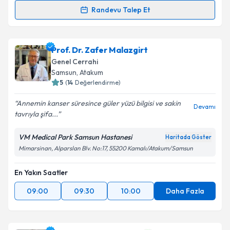
Randevu Talep Et
Op. Dr. Sedat Ocak
için randevu takvimi talebi
oluşturun. Size bu uzmandan randevu almanız için bir
Prof. Dr. Zafer Malazgirt
takvim hazırlandığında e-posta ile bilgilendireceğiz.
Genel Cerrahi
E-posta Adresiniz
Samsun
, Atakum
5
(
14
Değerlendirme)
Annemin kanser süresince güler yüzü bilgisi ve sakin
Devamı
tavrıyla şifa...
Kişisel verilerimin işlenmesine ilişkin
Aydınlatma
Metni
'ni okudum ve kişisel verilerimin belirtilen
VM Medical Park Samsun Hastanesi
Haritada Göster
kapsamda işlenmesini kabul ediyorum.
Mimarsinan, Alparslan Blv. No:17, 55200 Kamalı/Atakum/Samsun
En Yakın Saatler
Takvim Talebini Gönder
09:00
09:30
10:00
Daha Fazla