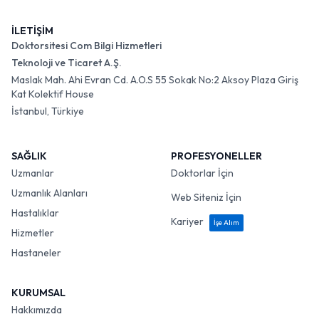
İLETİŞİM
Doktorsitesi Com Bilgi Hizmetleri
Teknoloji ve Ticaret A.Ş.
Maslak Mah. Ahi Evran Cd. A.O.S 55 Sokak No:2 Aksoy Plaza Giriş
Kat Kolektif House
İstanbul, Türkiye
SAĞLIK
PROFESYONELLER
Uzmanlar
Doktorlar İçin
Uzmanlık Alanları
Web Siteniz İçin
Hastalıklar
Kariyer
İşe Alım
Hizmetler
Hastaneler
KURUMSAL
Hakkımızda