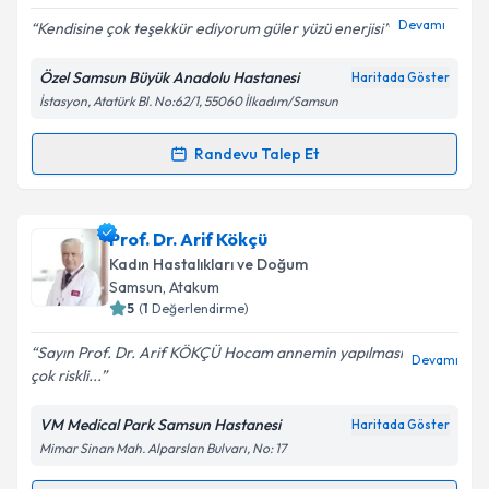
Devamı
Kendisine çok teşekkür ediyorum güler yüzü enerjisi
Kişisel verilerimin işlenmesine ilişkin
Aydınlatma
Özel Samsun Büyük Anadolu Hastanesi
Haritada Göster
Metni
'ni okudum ve kişisel verilerimin belirtilen
İstasyon, Atatürk Bl. No:62/1, 55060 İlkadım/Samsun
kapsamda işlenmesini kabul ediyorum.
Randevu Talep Et
Randevu Takvimi Talebi
Takvim Talebini Gönder
Op. Dr. Kadir Şahin
için randevu takvimi talebi
Prof. Dr. Arif Kökçü
oluşturun. Size bu uzmandan randevu almanız için bir
Kadın Hastalıkları ve Doğum
takvim hazırlandığında e-posta ile bilgilendireceğiz.
Samsun
, Atakum
5
(
1
Değerlendirme)
E-posta Adresiniz
Sayın Prof. Dr. Arif KÖKÇÜ Hocam annemin yapılması
Devamı
çok riskli...
VM Medical Park Samsun Hastanesi
Haritada Göster
Kişisel verilerimin işlenmesine ilişkin
Aydınlatma
Mimar Sinan Mah. Alparslan Bulvarı, No: 17
Metni
'ni okudum ve kişisel verilerimin belirtilen
kapsamda işlenmesini kabul ediyorum.