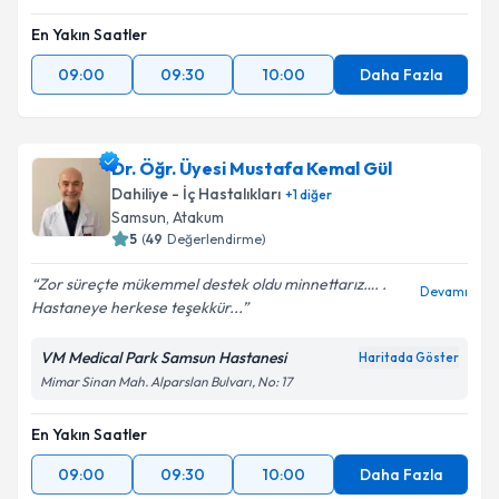
En Yakın Saatler
09:00
09:30
10:00
Daha Fazla
Dr. Öğr. Üyesi Mustafa Kemal Gül
Dahiliye - İç Hastalıkları
+
1
diğer
Samsun
, Atakum
5
(
49
Değerlendirme)
Zor süreçte mükemmel destek oldu minnettarız…. .
Devamı
Hastaneye herkese teşekkür...
VM Medical Park Samsun Hastanesi
Haritada Göster
Mimar Sinan Mah. Alparslan Bulvarı, No: 17
En Yakın Saatler
09:00
09:30
10:00
Daha Fazla