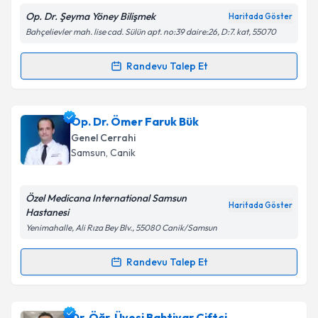
E-posta Adresiniz
Op. Dr. Şeyma Yöney Bilişmek
Haritada Göster
Bahçelievler mah. lise cad. Sülün apt. no:39 daire:26, D:7. kat, 55070
Randevu Talep Et
Randevu Takvimi Talebi
Kişisel verilerimin işlenmesine ilişkin
Aydınlatma
Metni
'ni okudum ve kişisel verilerimin belirtilen
kapsamda işlenmesini kabul ediyorum.
Op. Dr. Şeyma Yöney Bilişmek
için randevu takvimi
Op. Dr. Ömer Faruk Bük
talebi oluşturun. Size bu uzmandan randevu almanız
Genel Cerrahi
için bir takvim hazırlandığında e-posta ile
Takvim Talebini Gönder
Samsun
, Canik
bilgilendireceğiz.
E-posta Adresiniz
Özel Medicana International Samsun
Haritada Göster
Hastanesi
Yenimahalle, Ali Rıza Bey Blv., 55080 Canik/Samsun
Kişisel verilerimin işlenmesine ilişkin
Aydınlatma
Randevu Talep Et
Randevu Takvimi Talebi
Metni
'ni okudum ve kişisel verilerimin belirtilen
kapsamda işlenmesini kabul ediyorum.
Op. Dr. Ömer Faruk Bük
için randevu takvimi talebi
Dr. Öğr. Üyesi Bahtiyar Çiftçi