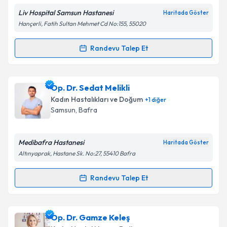
Liv Hospital Samsun Hastanesi
Haritada Göster
Hançerli, Fatih Sultan Mehmet Cd No:155, 55020
Kişisel verilerimin işlenmesine ilişkin
Aydınlatma
Randevu Talep Et
Randevu Takvimi Talebi
Metni
'ni okudum ve kişisel verilerimin belirtilen
kapsamda işlenmesini kabul ediyorum.
Op. Dr. Yılmaz Karagöz
için randevu takvimi talebi
Op. Dr. Sedat Melikli
oluşturun. Size bu uzmandan randevu almanız için bir
Takvim Talebini Gönder
Kadın Hastalıkları ve Doğum
+
1
diğer
takvim hazırlandığında e-posta ile bilgilendireceğiz.
Samsun
, Bafra
E-posta Adresiniz
Medibafra Hastanesi
Haritada Göster
Altınyaprak, Hastane Sk. No:27, 55410 Bafra
Kişisel verilerimin işlenmesine ilişkin
Aydınlatma
Randevu Talep Et
Randevu Takvimi Talebi
Metni
'ni okudum ve kişisel verilerimin belirtilen
kapsamda işlenmesini kabul ediyorum.
Op. Dr. Sedat Melikli
için randevu takvimi talebi
Op. Dr. Gamze Keleş
oluşturun. Size bu uzmandan randevu almanız için bir