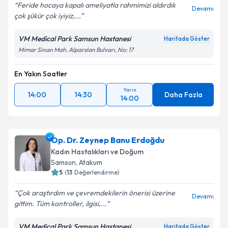
Feride hocaya kapalı ameliyatla rahmimizi aldırdık
Devamı
çok şükür çok iyiyiz,...
VM Medical Park Samsun Hastanesi
Haritada Göster
Mimar Sinan Mah. Alparslan Bulvarı, No: 17
En Yakın Saatler
Yarın
14:00
14:30
Daha Fazla
14:00
Op. Dr. Zeynep Banu Erdoğdu
Kadın Hastalıkları ve Doğum
Samsun
, Atakum
5
(
13
Değerlendirme)
Çok araştırdım ve çevremdekilerin önerisi üzerine
Devamı
gittim. Tüm kontroller, ilgisi,...
VM Medical Park Samsun Hastanesi
Haritada Göster