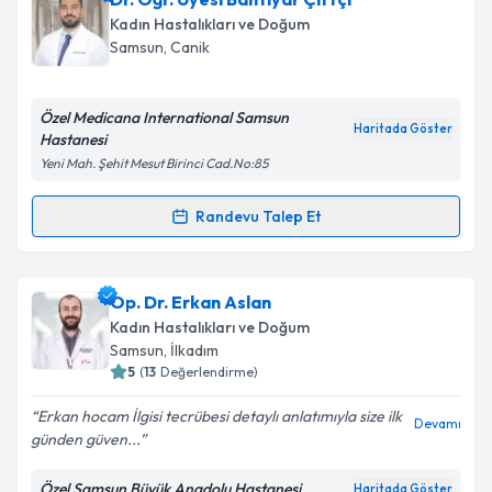
oluşturun. Size bu uzmandan randevu almanız için bir
Takvim Talebini Gönder
Kadın Hastalıkları ve Doğum
takvim hazırlandığında e-posta ile bilgilendireceğiz.
Samsun
, Canik
E-posta Adresiniz
Özel Medicana International Samsun
Haritada Göster
Hastanesi
Yeni Mah. Şehit Mesut Birinci Cad.No:85
Kişisel verilerimin işlenmesine ilişkin
Aydınlatma
Metni
'ni okudum ve kişisel verilerimin belirtilen
Randevu Talep Et
Randevu Takvimi Talebi
kapsamda işlenmesini kabul ediyorum.
Dr. Öğr. Üyesi Bahtiyar Çiftçi
için randevu takvimi
Op. Dr. Erkan Aslan
Takvim Talebini Gönder
talebi oluşturun. Size bu uzmandan randevu almanız
Kadın Hastalıkları ve Doğum
için bir takvim hazırlandığında e-posta ile
Samsun
, İlkadım
bilgilendireceğiz.
5
(
13
Değerlendirme)
E-posta Adresiniz
Erkan hocam İlgisi tecrübesi detaylı anlatımıyla size ilk
Devamı
günden güven...
Özel Samsun Büyük Anadolu Hastanesi
Haritada Göster