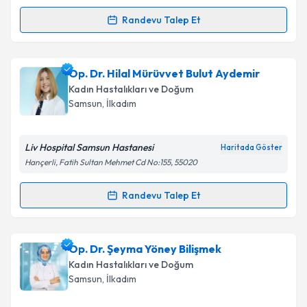
Kişisel verilerimin işlenmesine ilişkin
Aydınlatma
Randevu Talep Et
Randevu Takvimi Talebi
Metni
'ni okudum ve kişisel verilerimin belirtilen
kapsamda işlenmesini kabul ediyorum.
Op. Dr. Safiye Genç
için randevu takvimi talebi
Op. Dr. Hilal Mürüvvet Bulut Aydemir
oluşturun. Size bu uzmandan randevu almanız için bir
Takvim Talebini Gönder
Kadın Hastalıkları ve Doğum
takvim hazırlandığında e-posta ile bilgilendireceğiz.
Samsun
, İlkadım
E-posta Adresiniz
Liv Hospital Samsun Hastanesi
Haritada Göster
Hançerli, Fatih Sultan Mehmet Cd No:155, 55020
Kişisel verilerimin işlenmesine ilişkin
Aydınlatma
Randevu Talep Et
Randevu Takvimi Talebi
Metni
'ni okudum ve kişisel verilerimin belirtilen
kapsamda işlenmesini kabul ediyorum.
Op. Dr. Hilal Mürüvvet Bulut Aydemir
için randevu
Op. Dr. Şeyma Yöney Bilişmek
takvimi talebi oluşturun. Size bu uzmandan randevu
Takvim Talebini Gönder
Kadın Hastalıkları ve Doğum
almanız için bir takvim hazırlandığında e-posta ile
Samsun
, İlkadım
bilgilendireceğiz.