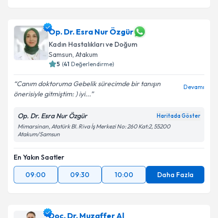
Op. Dr. Esra Nur Özgür
Kadın Hastalıkları ve Doğum
Samsun
, Atakum
5
(
41
Değerlendirme)
Canım doktoruma Gebelik sürecimde bir tanışın
Devamı
önerisiyle gitmiştim: ) iyi...
Op. Dr. Esra Nur Özgür
Haritada Göster
Mimarsinan, Atatürk Bl. Riva İş Merkezi No: 260 Kat:2, 55200
Atakum/Samsun
En Yakın Saatler
09:00
09:30
10:00
Daha Fazla
Doç. Dr. Muzaffer Al