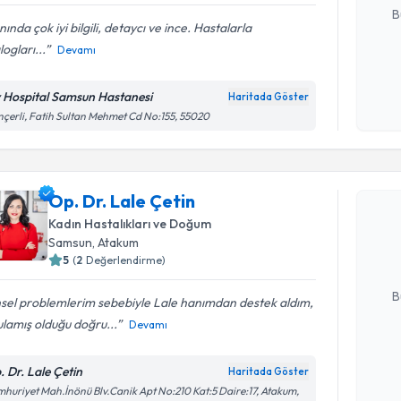
B
nında çok iyi bilgili, detaycı ve ince. Hastalarla
logları...
Devamı
Kişisel
okudum
v Hospital Samsun Hastanesi
Haritada Göster
işlenm
çerli, Fatih Sultan Mehmet Cd No:155, 55020
Randevu T
Op. Dr. Lale Çetin
Op. Dr. La
uzmandan ra
Kadın Hastalıkları ve Doğum
posta ile bi
Samsun
, Atakum
5
(
2
Değerlendirme)
E-posta Ad
B
sel problemlerim sebebiyle Lale hanımdan destek aldım,
lamış olduğu doğru...
Devamı
Kişisel
. Dr. Lale Çetin
Haritada Göster
okudum
Randevu T
huriyet Mah.İnönü Blv.Canik Apt No:210 Kat:5 Daire:17, Atakum,
işlenm