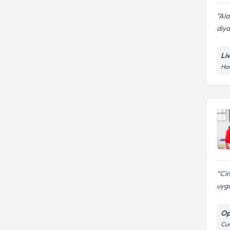
Ala
diya
Li
Han
Cin
uygu
Op
Cum