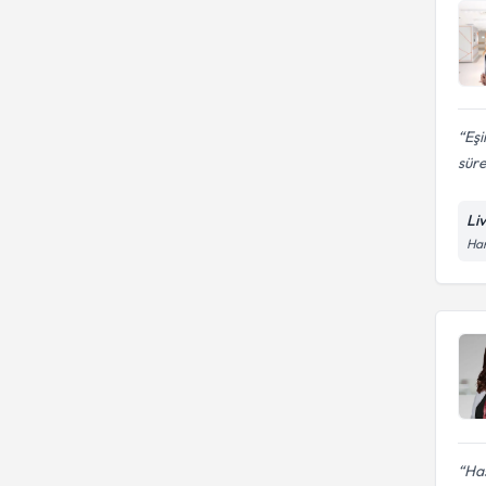
Eşi
süre
Li
Han
Has