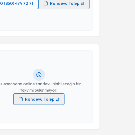
0 (850) 474 72 71
Randevu Talep Et
 verilerimin işlenmesine ilişkin
Aydınlatma Metni
'ni
 ve kişisel verilerimin belirtilen kapsamda
esini kabul ediyorum.
akvimi Talebi
Takvim Talebini Gönder
dir Şahin
için randevu takvimi talebi oluşturun. Size
 randevu almanız için bir takvim hazırlandığında e-
lgilendireceğiz.
resiniz
u uzmandan online randevu alabileceğin bir
takvimi bulunmuyor.
Randevu Talep Et
 verilerimin işlenmesine ilişkin
Aydınlatma Metni
'ni
 ve kişisel verilerimin belirtilen kapsamda
esini kabul ediyorum.
akvimi Talebi