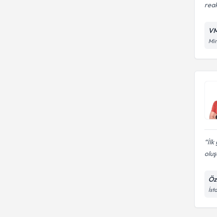
reak
VM
Mim
İl
olu
Öz
İst