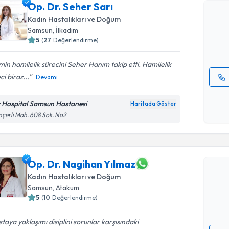
Op. Dr. Se
Op. Dr. Seher Sarı
bu uzmandan
Kadın Hastalıkları ve Doğum
posta ile bi
Samsun
, İlkadım
5
(
27
Değerlendirme)
E-posta Ad
min hamilelik sürecini Seher Hanım takip etti. Hamilelik
ci biraz...
Devamı
Kişisel
okudum
v Hospital Samsun Hastanesi
Haritada Göster
işlenm
çerli Mah. 608 Sok. No2
Randevu T
Op. Dr. N
Op. Dr. Nagihan Yılmaz
Size bu uzm
Kadın Hastalıkları ve Doğum
hazırlandığ
Samsun
, Atakum
5
(
10
Değerlendirme)
E-posta Ad
taya yaklaşımı disiplini sorunlar karşısındaki