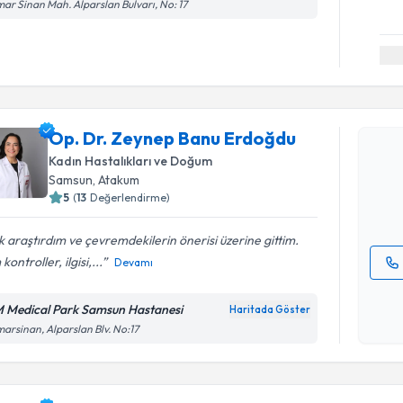
ar Sinan Mah. Alparslan Bulvarı, No: 17
Randevu T
Op. Dr. Z
Op. Dr. Zeynep Banu Erdoğdu
oluşturun. 
Kadın Hastalıkları ve Doğum
hazırlandığ
Samsun
, Atakum
5
(
13
Değerlendirme)
E-posta Ad
 araştırdım ve çevremdekilerin önerisi üzerine gittim.
kontroller, ilgisi,...
Devamı
Kişisel
okudum
 Medical Park Samsun Hastanesi
Haritada Göster
işlenm
arsinan, Alparslan Blv. No:17
Randevu T