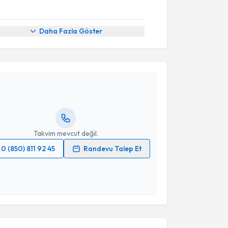
Daha Fazla Göster
akvimi Talebi
eynep Banu Erdoğdu
için randevu takvimi talebi
Size bu uzmandan randevu almanız için bir takvim
ında e-posta ile bilgilendireceğiz.
resiniz
Takvim mevcut değil.
0 (850) 811 92 45
Randevu Talep Et
 verilerimin işlenmesine ilişkin
Aydınlatma Metni
'ni
 ve kişisel verilerimin belirtilen kapsamda
esini kabul ediyorum.
akvimi Talebi
Takvim Talebini Gönder