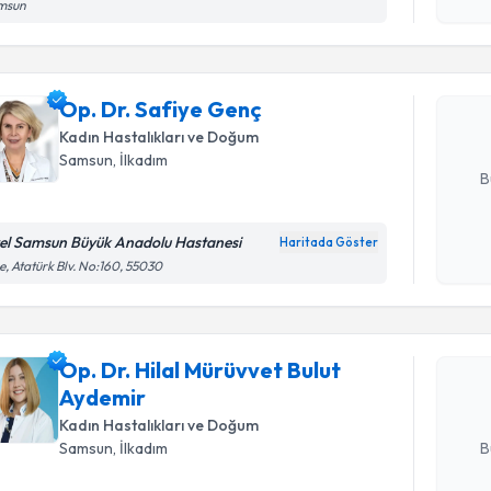
msun
Op. Dr. S
bu uzmandan
Op. Dr. Safiye Genç
posta ile bi
Kadın Hastalıkları ve Doğum
E-posta Ad
Samsun
, İlkadım
B
el Samsun Büyük Anadolu Hastanesi
Haritada Göster
Randevu T
Kişisel
e, Atatürk Blv. No:160, 55030
okudum
işlenm
Op. Dr. Hi
talebi oluş
Op. Dr. Hilal Mürüvvet Bulut
takvim hazı
Aydemir
E-posta Ad
Kadın Hastalıkları ve Doğum
B
Samsun
, İlkadım