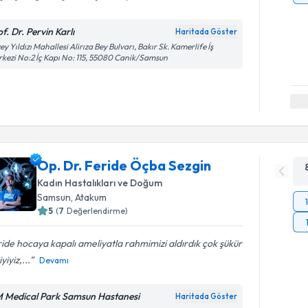
f. Dr. Pervin Karlı
Haritada Göster
ey Yıldızı Mahallesi Alirıza Bey Bulvarı, Bakır Sk. Kamerlife İş
kezi No:2 İç Kapı No: 115, 55080 Canik/Samsun
Op. Dr. Feride Öçba Sezgin
Kadın Hastalıkları ve Doğum
Samsun
, Atakum
5
(
7
Değerlendirme)
ide hocaya kapalı ameliyatla rahmimizi aldırdık çok şükür
yiyiz,...
Devamı
 Medical Park Samsun Hastanesi
Haritada Göster