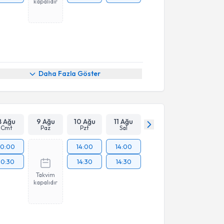
kapalıdır
Daha Fazla Göster
8 Ağu
9 Ağu
10 Ağu
11 Ağu
Cmt
Paz
Pzt
Sal
10:00
14:00
14:00
10:30
14:30
14:30
Takvim
kapalıdır