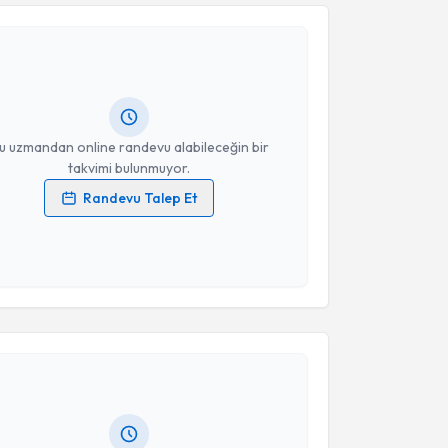
Takvim Talebini Gönder
zge Deniz Ünyeli
için randevu takvimi talebi
Size bu uzmandan randevu almanız için bir takvim
ında e-posta ile bilgilendireceğiz.
resiniz
u uzmandan online randevu alabileceğin bir
takvimi bulunmuyor.
Randevu Talep Et
 verilerimin işlenmesine ilişkin
Aydınlatma Metni
'ni
 ve kişisel verilerimin belirtilen kapsamda
esini kabul ediyorum.
akvimi Talebi
Takvim Talebini Gönder
amze Keleş
için randevu takvimi talebi oluşturun. Size
 randevu almanız için bir takvim hazırlandığında e-
lgilendireceğiz.
resiniz