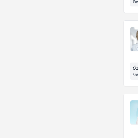
Sa
Öz
Kal