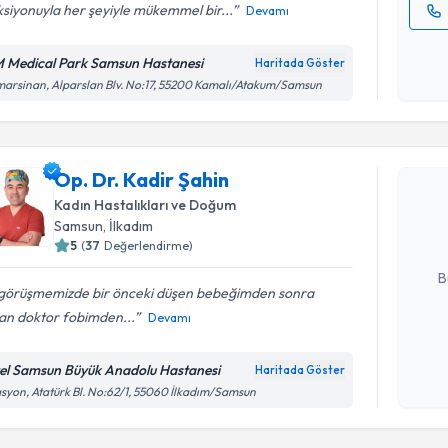
siyonuyla her şeyiyle mükemmel bir...
Devamı
Kişisel
okudum
 Medical Park Samsun Hastanesi
Haritada Göster
işlenm
arsinan, Alparslan Blv. No:17, 55200 Kamalı/Atakum/Samsun
Randevu T
Op. Dr. Ka
Op. Dr. Kadir Şahin
bu uzmandan
Kadın Hastalıkları ve Doğum
posta ile bi
Samsun
, İlkadım
5
(
37
Değerlendirme)
E-posta Ad
B
k görüşmemizde bir önceki düşen bebeğimden sonra
şan doktor fobimden...
Devamı
Kişisel
okudum
el Samsun Büyük Anadolu Hastanesi
Haritada Göster
işlenm
asyon, Atatürk Bl. No:62/1, 55060 İlkadım/Samsun
Randevu T