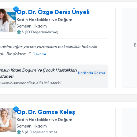
Op. Dr. Özge Deniz Ünyeli
Op. Dr. Ö
oluşturun. 
Kadın Hastalıkları ve Doğum
hazırlandığ
Samsun
, İlkadım
5
(
10
Değerlendirme)
E-posta Ad
B
disine eğer yorum yazmasam bu kesinlikle haksızlık
du. Bir doktor...
Devamı
Kişisel
msun Kadın Doğum Ve Çocuk Hastalıkları
okudum
Haritada Göster
stanesi
işlenm
ükkızılhisar Mahallesi, Kilis Yolu Mevkii
Randevu T
Op. Dr. G
Op. Dr. Gamze Keleş
bu uzmandan
Kadın Hastalıkları ve Doğum
posta ile bi
Samsun
, İlkadım
5
(
6
Değerlendirme)
E-posta Ad