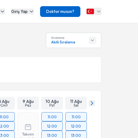
Giriş Yap
Doktor musun?
Sıralama
Akıllı Sıralama
8 Ağu
9 Ağu
10 Ağu
11 Ağu
Cmt
Paz
Pzt
Sal
11:00
11:00
11:00
12:00
12:00
12:00
Takvim
13:00
13:00
13:00