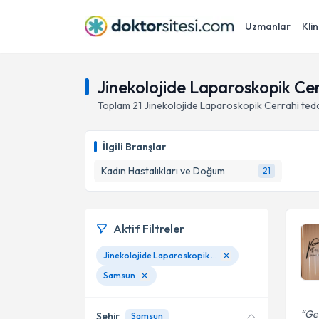
Uzmanlar
Klin
Jinekolojide Laparoskopik Ce
Toplam
21
Jinekolojide Laparoskopik Cerrahi
ted
İlgili Branşlar
Kadın Hastalıkları ve Doğum
21
Aktif Filtreler
Jinekolojide Laparoskopik Cerrahi
Samsun
Geç
Şehir
Samsun