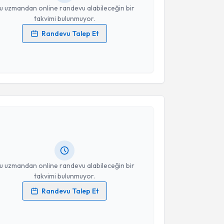
u uzmandan online randevu alabileceğin bir
takvimi bulunmuyor.
Randevu Talep Et
 verilerimin işlenmesine ilişkin
Aydınlatma Metni
'ni
 ve kişisel verilerimin belirtilen kapsamda
esini kabul ediyorum.
akvimi Talebi
Takvim Talebini Gönder
le Çetin
için randevu takvimi talebi oluşturun. Size bu
ndevu almanız için bir takvim hazırlandığında e-
lgilendireceğiz.
resiniz
u uzmandan online randevu alabileceğin bir
takvimi bulunmuyor.
Randevu Talep Et
 verilerimin işlenmesine ilişkin
Aydınlatma Metni
'ni
 ve kişisel verilerimin belirtilen kapsamda
akvimi Talebi
esini kabul ediyorum.