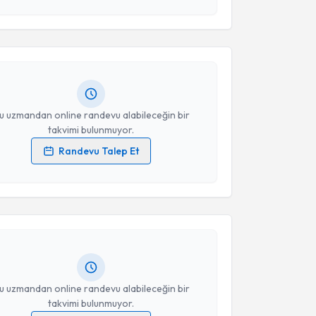
Takvim Talebini Gönder
afiye Genç
için randevu takvimi talebi oluşturun. Size
 randevu almanız için bir takvim hazırlandığında e-
lgilendireceğiz.
resiniz
u uzmandan online randevu alabileceğin bir
takvimi bulunmuyor.
Randevu Talep Et
akvimi Talebi
 verilerimin işlenmesine ilişkin
Aydınlatma Metni
'ni
 ve kişisel verilerimin belirtilen kapsamda
esini kabul ediyorum.
lal Mürüvvet Bulut Aydemir
için randevu takvimi
turun. Size bu uzmandan randevu almanız için bir
Takvim Talebini Gönder
rlandığında e-posta ile bilgilendireceğiz.
resiniz
u uzmandan online randevu alabileceğin bir
takvimi bulunmuyor.