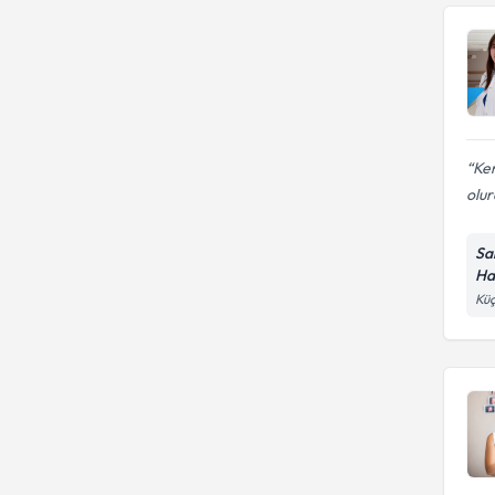
Ken
olur
Sa
Ha
Küç