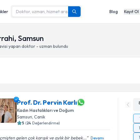
ikler
Blog
Kayıt Ol
rrahi, Samsun
avisi yapan doktor - uzman bulundu
Prof. Dr. Pervin Karlı
Kadın Hastalıkları ve Doğum
Samsun
, Canik
5
(
24
Değerlendirme)
mişten gelen çok karışık ve aylık bir bebek...
Devamı