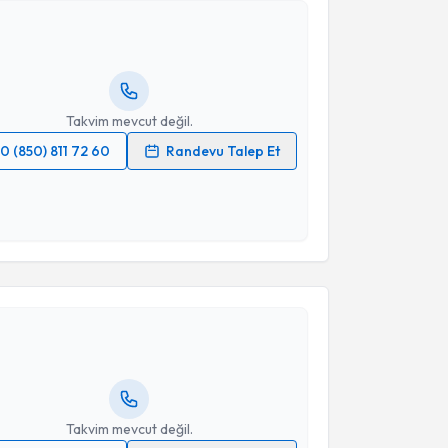
her Sarı
için randevu takvimi talebi oluşturun. Size
 randevu almanız için bir takvim hazırlandığında e-
lgilendireceğiz.
resiniz
Takvim mevcut değil.
0 (850) 811 72 60
Randevu Talep Et
 verilerimin işlenmesine ilişkin
Aydınlatma Metni
'ni
 ve kişisel verilerimin belirtilen kapsamda
esini kabul ediyorum.
akvimi Talebi
Takvim Talebini Gönder
agihan Yılmaz
için randevu takvimi talebi oluşturun.
andan randevu almanız için bir takvim
ında e-posta ile bilgilendireceğiz.
resiniz
Takvim mevcut değil.