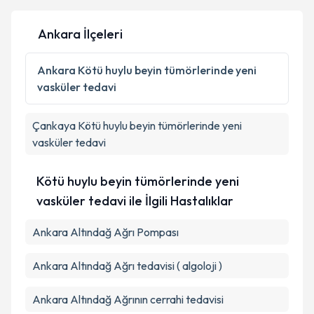
Ankara İlçeleri
Kişisel verilerimin işlenmesine ilişkin
Aydınlatma
Metni
'ni okudum ve kişisel verilerimin belirtilen
Ankara
Kötü huylu beyin tümörlerinde yeni
kapsamda işlenmesini kabul ediyorum.
vasküler tedavi
Takvim Talebini Gönder
Çankaya
Kötü huylu beyin tümörlerinde yeni
vasküler tedavi
Kötü huylu beyin tümörlerinde yeni
vasküler tedavi ile İlgili Hastalıklar
Ankara Altındağ Ağrı Pompası
Ankara Altındağ Ağrı tedavisi ( algoloji )
Ankara Altındağ Ağrının cerrahi tedavisi