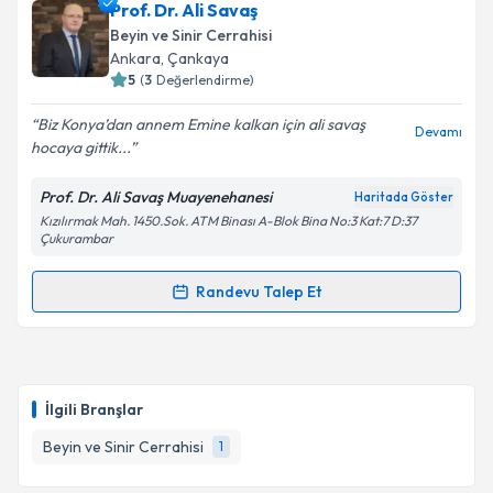
Prof. Dr. Ali Savaş
Beyin ve Sinir Cerrahisi
Ankara
, Çankaya
5
(
3
Değerlendirme)
Biz Konya’dan annem Emine kalkan için ali savaş
Devamı
hocaya gittik...
Prof. Dr. Ali Savaş Muayenehanesi
Haritada Göster
Kızılırmak Mah. 1450.Sok. ATM Binası A-Blok Bina No:3 Kat:7 D:37
Çukurambar
Randevu Talep Et
Randevu Takvimi Talebi
Prof. Dr. Ali Savaş
için randevu takvimi talebi
oluşturun. Size bu uzmandan randevu almanız için bir
İlgili Branşlar
takvim hazırlandığında e-posta ile bilgilendireceğiz.
Beyin ve Sinir Cerrahisi
1
E-posta Adresiniz