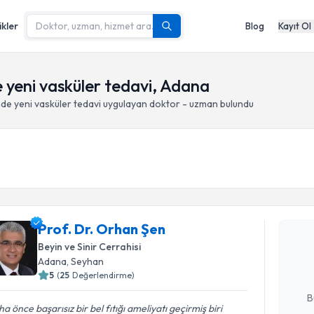
ikler
Blog
Kayıt Ol
 yeni vasküler tedavi, Adana
nde yeni vasküler tedavi
uygulayan doktor - uzman bulundu
Randevu T
Prof. Dr.
Prof. Dr. Orhan Şen
bu uzmandan
Beyin ve Sinir Cerrahisi
posta ile bi
Adana
, Seyhan
5
(
25
Değerlendirme)
E-posta Ad
B
a önce başarısız bir bel fıtığı ameliyatı geçirmiş biri