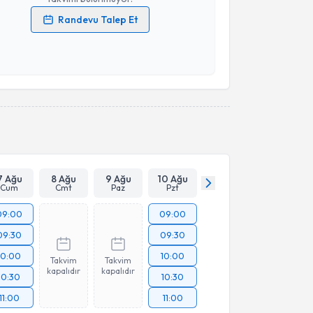
Randevu Talep Et
 verilerimin işlenmesine ilişkin
Aydınlatma Metni
'ni
 ve kişisel verilerimin belirtilen kapsamda
esini kabul ediyorum.
Takvim Talebini Gönder
7 Ağu
8 Ağu
9 Ağu
10 Ağu
Cum
Cmt
Paz
Pzt
09:00
09:00
09:30
09:30
10:00
10:00
Takvim
Takvim
kapalıdır
kapalıdır
10:30
10:30
11:00
11:00