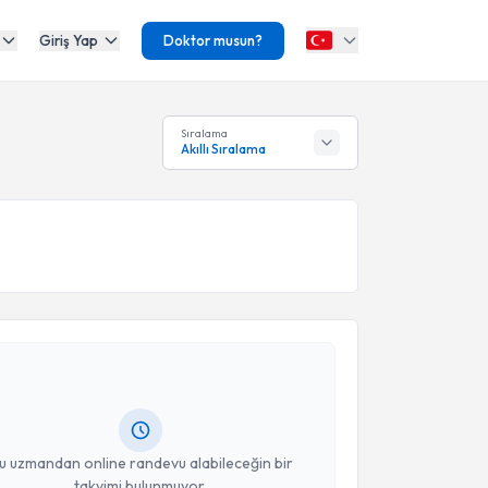
Giriş Yap
Doktor musun?
Sıralama
Akıllı Sıralama
akvimi Talebi
 Orhan Şen
için randevu takvimi talebi oluşturun. Size
 randevu almanız için bir takvim hazırlandığında e-
lgilendireceğiz.
resiniz
u uzmandan online randevu alabileceğin bir
takvimi bulunmuyor.