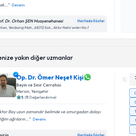
ak...
Devamı
Kişisel
okudum
of. Dr. Orhan ŞEN Muayenehanesi
Haritada Göster
işlenm
han, Yenibaraj Mah., 68012 Sok., Aktur Nehir evleri No:1
enize yakın diğer uzmanlar
Op. Dr. Ömer Neşet Kişi
Beyin ve Sinir Cerrahisi
Mersin
, Yenişehir
5
(
11
Değerlendirme)
ktor Bey uzun zamandır belimde ve omurgadan dolayı
iğim ağrıların...
Devamı
nicia
Haritada Göster