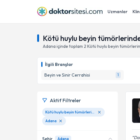
Uzmanlar
Klin
Kötü huylu beyin tümörlerinde
Adana
içinde toplam
2
Kötü huylu beyin tümörleri
İlgili Branşlar
Beyin ve Sinir Cerrahisi
1
Aktif Filtreler
Kötü huylu beyin tümörlerinde yeni vasküler tedavi
Adana
Dah
Şehir
Adana