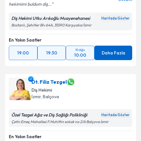
hekimimi buldum diş...
Diş Hekimi Utku Arıkoğlu Muayenehanesi
Haritada Göster
Bostanlı, Şehitler Blv 64A, 35590 Karşıyaka/İzmir
En Yakın Saatler
10 Ağu
19:00
19:30
Daha Fazla
10:00
Dt. Filiz Tezgel
Diş Hekimi
İzmir
, Balçova
Özel Tezgel Ağız ve Diş Sağlığı Polikliniği
Haritada Göster
Çetin Emeç Mahallesi F.Muhittin sokak no 2/A Balçova İzmir
En Yakın Saatler