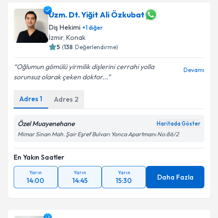
Uzm. Dt. Yiğit Ali Özkubat
Diş Hekimi
+
1
diğer
İzmir
, Konak
5
(
138
Değerlendirme)
Oğlumun gömülü yirmilik dişlerini cerrahi yolla
Devamı
sorunsuz olarak çeken doktor...
Adres
1
Adres
2
Özel Muayenehane
Haritada Göster
Mimar Sinan Mah. Şair Eşref Bulvarı Yonca Apartmanı No:86/2
En Yakın Saatler
Yarın
Yarın
Yarın
Daha Fazla
14:00
14:45
15:30