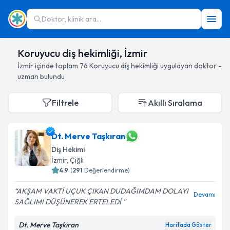
Doktor, klinik ara...
Koruyucu diş hekimliği, İzmir
İzmir
içinde toplam
76
Koruyucu diş hekimliği
uygulayan doktor -
uzman bulundu
Filtrele
Akıllı Sıralama
Dt. Merve Taşkıran
Diş Hekimi
İzmir
, Çiğli
4.9
(
291
Değerlendirme)
AKŞAM VAKTİ UÇUK ÇIKAN DUDAĞIMDAM DOLAYI
Devamı
SAĞLIMI DÜŞÜNEREK ERTELEDİ
Dt. Merve Taşkıran
Haritada Göster