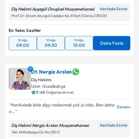
Diş Hekimi Ayşegül Onuşluel Muayenehanesi
Haritada Göster
Prof. Dr. Ekrem Akurgal Caddesi No:51 Kat:3 Daire:2 35000
En Yakın Saatler
10 Ağu
10 Ağu
10 Ağu
Daha Fazla
09:00
09:30
10:00
Dt. Nergiz Arslan
Diş Hekimi
İzmir
, Güzelbahçe
5
(
45
Değerlendirme)
Harikulade böle dișçi raslanmak çok iyi oldu. Ben daha
Devamı
o...
Diş Hekimi Nergiz Arslan Muayenehanesi
Haritada Göster
Yalı, Mithatpaşa Cd. No:130/2