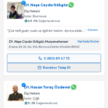
Dt. Neşe Ceyda Gökgöz
Diş Hekimi
İzmir
, Bornova
4.9
(
94
Değerlendirme)
Devamı
Çok tatli guler yuzlu ve ilgili bir hekim. Ayrica elide...
Dt. Neşe Ceyda Gökgöz Muayenehanesi
Haritada Göster
Erzene, 85. Sk. No: 10A, Bornova Doktor Klinikleri35040
0 (850) 811 67 33
Randevu Takvimi Talebi
Randevu Talep Et
Dt. Neşe Ceyda Gökgöz
için randevu takvimi talebi
oluşturun. Size bu uzmandan randevu almanız için bir
takvim hazırlandığında e-posta ile bilgilendireceğiz.
Dt. Hasan Turaç Özdemir
Diş Hekimi
E-posta Adresiniz
İzmir
, Çiğli
5
(
38
Değerlendirme)