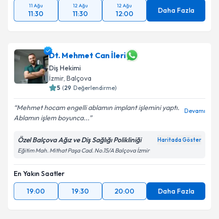
11 Ağu
12 Ağu
12 Ağu
Daha Fazla
11:30
11:30
12:00
Dt. Mehmet Can İleri
Diş Hekimi
İzmir
, Balçova
5
(
29
Değerlendirme)
Mehmet hocam engelli ablamın implant işlemini yaptı.
Devamı
Ablamın işlem boyunca...
Özel Balçova Ağız ve Diş Sağlığı Polikliniği
Haritada Göster
Eğitim Mah. Mithat Paşa Cad. No.15/A Balçova İzmir
En Yakın Saatler
19:00
19:30
20:00
Daha Fazla