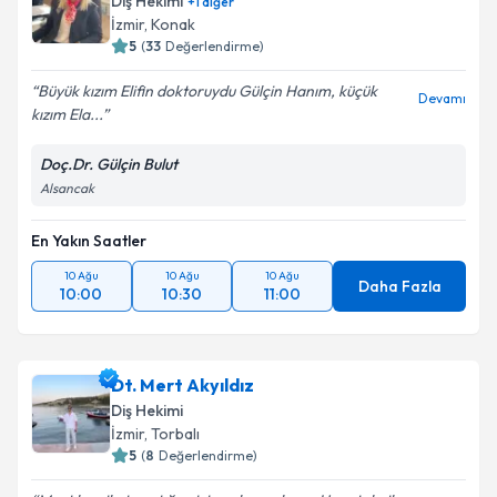
Diş Hekimi
+
1
diğer
E-posta Adresiniz
İzmir
, Konak
5
(
33
Değerlendirme)
Büyük kızım Elifin doktoruydu Gülçin Hanım, küçük
Devamı
kızım Ela...
Kişisel verilerimin işlenmesine ilişkin
Aydınlatma
Metni
'ni okudum ve kişisel verilerimin belirtilen
Doç.Dr. Gülçin Bulut
kapsamda işlenmesini kabul ediyorum.
Alsancak
En Yakın Saatler
Takvim Talebini Gönder
10 Ağu
10 Ağu
10 Ağu
Daha Fazla
10:00
10:30
11:00
Dt. Mert Akyıldız
Diş Hekimi
İzmir
, Torbalı
5
(
8
Değerlendirme)