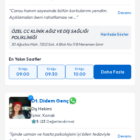
Cansu hanım sayesinde bütün korkularımı yendim.
Devamı
Açıklamaları beni rahatlaması ve...
ÖZEL CC KLİNİK AĞIZ VE DİŞ SAĞLIĞI
Haritada Göster
POLİKLİNİĞİ
30 Ağustos Mah. 7202 Sok. A Blok No:11 B Menemen İzmir
En Yakın Saatler
10 Ağu
10 Ağu
10 Ağu
Daha Fazla
09:00
09:30
10:00
Dt. Didem Genç
Diş Hekimi
İzmir
, Konak
5
(
23
Değerlendirme)
İşinde uzman ve hasta psikolojisini iyi bilen tedaviyle
Devamı