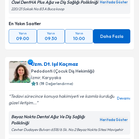
Özel DentHA Plus Ağız ve Diş Sağlığı Polikliniği
Haritada Göster
220/21 Sokak No:83 A Buca koop
En Yakın Saatler
Yarın
Yarın
Yarın
Daha Fazla
09:00
09:30
10:00
Uzm. Dt. Işıl Kaçmaz
Pedodonti (Çocuk Diş Hekimliği)
İzmir
, Karşıyaka
5
(
19
Değerlendirme)
Tedavi sürecince konuya hakimiyeti ve kızımla kurduğu
Devamı
güzel iletişim...
Beyaz Nokta Dental Ağız Ve Diş Sağlığı
Haritada Göster
Polikliniği
Cevher Dudayev Bulvarı 6518/6 Sk. No:2 Beyaz Nokta Sitesi Mavişehir