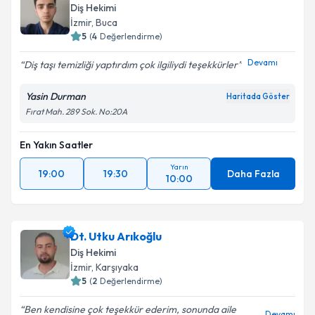
Diş Hekimi
İzmir
, Buca
5
(
4
Değerlendirme)
Devamı
Diş taşı temizliği yaptırdım çok ilgiliydi teşekkürler
Yasin Durman
Haritada Göster
Fırat Mah. 289 Sok. No:20A
En Yakın Saatler
Yarın
19:00
19:30
Daha Fazla
10:00
Dt. Utku Arıkoğlu
Diş Hekimi
İzmir
, Karşıyaka
5
(
2
Değerlendirme)
Ben kendisine çok teşekkür ederim, sonunda aile
Devamı