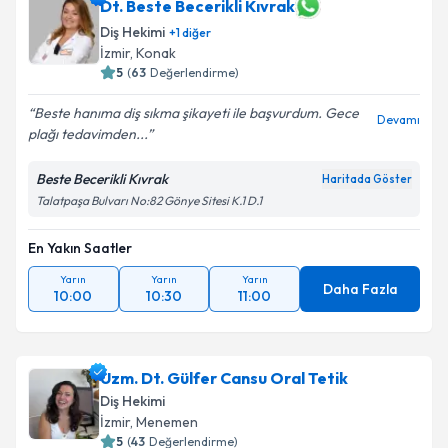
Dt. Beste Becerikli Kıvrak
Diş Hekimi
+
1
diğer
İzmir
, Konak
5
(
63
Değerlendirme)
Beste hanıma diş sıkma şikayeti ile başvurdum. Gece
Devamı
plağı tedavimden...
Beste Becerikli Kıvrak
Haritada Göster
Talatpaşa Bulvarı No:82 Gönye Sitesi K.1 D.1
En Yakın Saatler
Yarın
Yarın
Yarın
Daha Fazla
10:00
10:30
11:00
Uzm. Dt. Gülfer Cansu Oral Tetik
Diş Hekimi
İzmir
, Menemen
5
(
43
Değerlendirme)