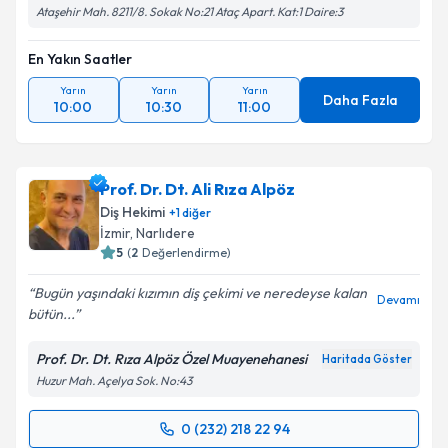
Ataşehir Mah. 8211/8. Sokak No:21 Ataç Apart. Kat:1 Daire:3
En Yakın Saatler
Yarın
Yarın
Yarın
Daha Fazla
10:00
10:30
11:00
Prof. Dr. Dt. Ali Rıza Alpöz
Diş Hekimi
+
1
diğer
İzmir
, Narlıdere
5
(
2
Değerlendirme)
Bugün yaşındaki kızımın diş çekimi ve neredeyse kalan
Devamı
bütün...
Prof. Dr. Dt. Rıza Alpöz Özel Muayenehanesi
Haritada Göster
Huzur Mah. Açelya Sok. No:43
0 (232) 218 22 94
Randevu Takvimi Talebi