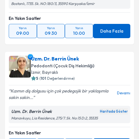
Bostanlı, 1735. Sk. NO:180/3, 35590 Karşıyaka/İzmir
En Yakın Saatler
Yarın
Yarın
Yarın
Daha Fazla
09:00
09:30
10:00
Uzm. Dr. Berrin Ünek
Pedodonti (Çocuk Diş Hekimliği)
İzmir
, Bayraklı
5
(
101
Değerlendirme)
Kızımın diş dolgusu için çok pedegojik bir yaklaşımla
Devamı
sakin sakin...
Uzm. Dr. Berrin Ünek
Haritada Göster
Manavkuyu, Lia Residence, 275/7. Sk. No:15 D:2, 35535
En Yakın Saatler