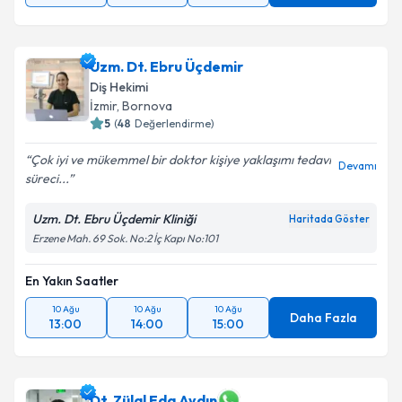
Uzm. Dt. Ebru Üçdemir
Diş Hekimi
İzmir
, Bornova
5
(
48
Değerlendirme)
Çok iyi ve mükemmel bir doktor kişiye yaklaşımı tedavi
Devamı
süreci...
Uzm. Dt. Ebru Üçdemir Kliniği
Haritada Göster
Erzene Mah. 69 Sok. No:2 İç Kapı No:101
En Yakın Saatler
10 Ağu
10 Ağu
10 Ağu
Daha Fazla
13:00
14:00
15:00
Dt. Zülal Eda Aydın