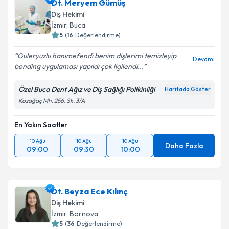
Dt. Meryem Gümüş
Diş Hekimi
İzmir
, Buca
5
(
16
Değerlendirme)
Guleryuzlu hanımefendi benim dişlerimi temizleyip
Devamı
bonding uygulaması yapıldı çok ilgilendi...
Özel Buca Dent Ağız ve Diş Sağlığı Polikinliği
Haritada Göster
Kozağaç Mh. 256. Sk. 3/A
En Yakın Saatler
10 Ağu
10 Ağu
10 Ağu
Daha Fazla
09:00
09:30
10:00
Dt. Beyza Ece Kılınç
Diş Hekimi
İzmir
, Bornova
5
(
36
Değerlendirme)