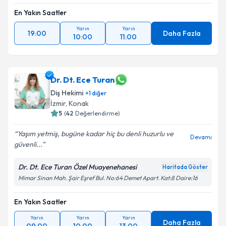
En Yakın Saatler
Yarın
Yarın
19:00
Daha Fazla
10:00
11:00
Dr. Dt. Ece Turan
Diş Hekimi
+
1
diğer
İzmir
, Konak
5
(
42
Değerlendirme)
Yaşım yetmiş, bugüne kadar hiç bu denli huzurlu ve
Devamı
güvenli...
Dr. Dt. Ece Turan Özel Muayenehanesi
Haritada Göster
Mimar Sinan Mah. Şair Eşref Bul. No:64 Demet Apart. Kat:8 Daire:16
En Yakın Saatler
Yarın
Yarın
Yarın
Daha Fazla