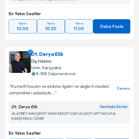
En Yakın Saatler
Yarın
Yarın
Yarın
Daha Fazla
10:00
10:30
11:00
Dt. Derya Elik
Diş Hekimi
İzmir
, Karşıyaka
5
(
105
Değerlendirme)
Kıymetli hocam ve ekibine ilgileri ve değerli mesleki
Devamı
uzmanlıkları sebebiyle...
Dt. Derya Elik
Haritada Göster
ALAYBEY MAH ŞEHİT ASIM AKSOY CAD ULUSOY APT NO:41\A
KARŞIYAKA / İZMİR
En Yakın Saatler