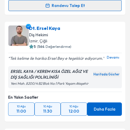
Randevu Talep Et
Prof. Dr. Dt. Ali Rıza Alpöz
için randevu takvimi
talebi oluşturun. Size bu uzmandan randevu almanız
Dt. Ersel Kaya
için bir takvim hazırlandığında e-posta ile
bilgilendireceğiz.
Diş Hekimi
İzmir
, Çiğli
E-posta Adresiniz
5
(
564
Değerlendirme)
Devamı
Tek kelime ile harika Ersel Bey e teşekkür ediyorum.
ERSEL KAYA / KEREM KISA ÖZEL AĞIZ VE
Kişisel verilerimin işlenmesine ilişkin
Aydınlatma
Haritada Göster
DİŞ SAĞLIĞI POLİKLİNİĞİ
Metni
'ni okudum ve kişisel verilerimin belirtilen
Yeni Mah. 8200/4 B2 Blok No:1 Park Yaşam Ataşehir
kapsamda işlenmesini kabul ediyorum.
En Yakın Saatler
Takvim Talebini Gönder
10 Ağu
10 Ağu
10 Ağu
Daha Fazla
11:00
11:30
12:00