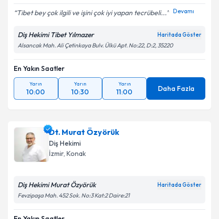
Devamı
Tibet bey çok ilgili ve işini çok iyi yapan tecrübeli...
Diş Hekimi Tibet Yılmazer
Haritada Göster
Alsancak Mah. Ali Çetinkaya Bulv. Ülkü Apt. No:22, D:2, 35220
En Yakın Saatler
Yarın
Yarın
Yarın
Daha Fazla
10:00
10:30
11:00
Dt. Murat Özyörük
Diş Hekimi
İzmir
, Konak
Diş Hekimi Murat Özyörük
Haritada Göster
Fevzipaşa Mah. 452 Sok. No:3 Kat:2 Daire:21
En Yakın Saatler