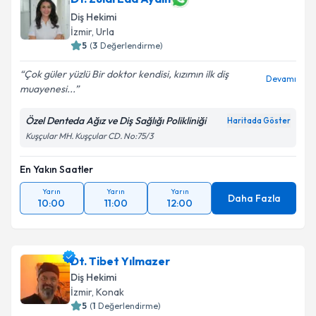
Diş Hekimi
İzmir
, Urla
5
(
3
Değerlendirme)
Çok güler yüzlü Bir doktor kendisi, kızımın ilk diş
Devamı
muayenesi...
Özel Denteda Ağız ve Diş Sağlığı Polikliniği
Haritada Göster
Kuşçular MH. Kuşçular CD. No:75/3
En Yakın Saatler
Yarın
Yarın
Yarın
Daha Fazla
10:00
11:00
12:00
Dt. Tibet Yılmazer
Diş Hekimi
İzmir
, Konak
5
(
1
Değerlendirme)