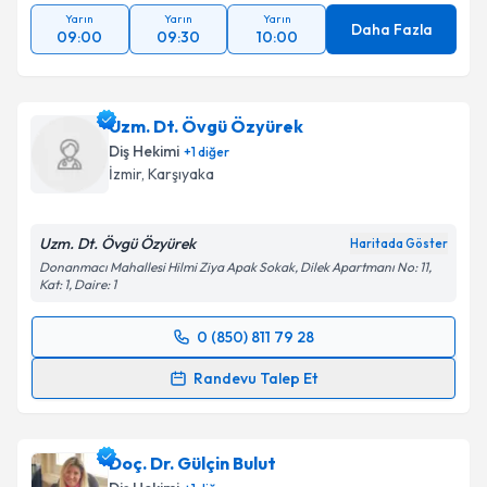
Yarın
Yarın
Yarın
Daha Fazla
09:00
09:30
10:00
Uzm. Dt. Övgü Özyürek
Diş Hekimi
+
1
diğer
İzmir
, Karşıyaka
Uzm. Dt. Övgü Özyürek
Haritada Göster
Donanmacı Mahallesi Hilmi Ziya Apak Sokak, Dilek Apartmanı No: 11,
Kat: 1, Daire: 1
0 (850) 811 79 28
Randevu Takvimi Talebi
Randevu Talep Et
Uzm. Dt. Övgü Özyürek
için randevu takvimi talebi
oluşturun. Size bu uzmandan randevu almanız için bir
Doç. Dr. Gülçin Bulut
takvim hazırlandığında e-posta ile bilgilendireceğiz.