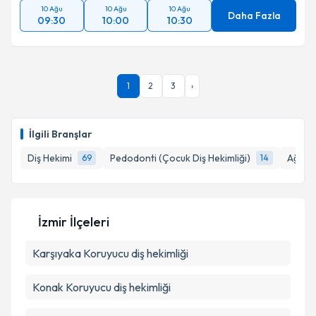
10 Ağu
10 Ağu
10 Ağu
Daha Fazla
09:30
10:00
10:30
1
2
3
›
İlgili Branşlar
Diş Hekimi
Pedodonti (Çocuk Diş Hekimliği)
Ağız, 
69
14
İzmir İlçeleri
Karşıyaka
Koruyucu diş hekimliği
Konak
Koruyucu diş hekimliği