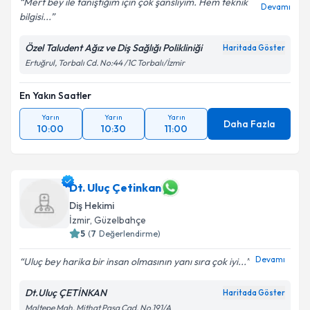
Mert bey ile tanıştığım için çok şanslıyım. Hem teknik
Devamı
bilgisi...
Özel Taludent Ağız ve Diş Sağlığı Polikliniği
Haritada Göster
Ertuğrul, Torbalı Cd. No:44 /1C Torbalı/İzmir
En Yakın Saatler
Yarın
Yarın
Yarın
Daha Fazla
10:00
10:30
11:00
Dt. Uluç Çetinkan
Diş Hekimi
İzmir
, Güzelbahçe
5
(
7
Değerlendirme)
Devamı
Uluç bey harika bir insan olmasının yanı sıra çok iyi...
Dt.Uluç ÇETİNKAN
Haritada Göster
Maltepe Mah. Mithat Paşa Cad. No.191/A