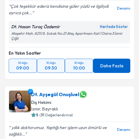
Çok teşekkür ederiz kendisine güler yüzlü ve ilgiliydi
Devamı
ayrıca çok...
Kişisel verilerimin işlenmesine ilişkin
Aydınlatma
Metni
'ni okudum ve kişisel verilerimin belirtilen
Dt. Hasan Turaç Özdemir
Haritada Göster
kapsamda işlenmesini kabul ediyorum.
Ataşehir Mah. 8211/8. Sokak No:21 Ataç Apartmanı Kat:1 Daire:3 İzmir
Çiğli
Takvim Talebini Gönder
En Yakın Saatler
10 Ağu
10 Ağu
10 Ağu
Daha Fazla
09:00
09:30
10:00
Dt. Ayşegül Onuşluel
Diş Hekimi
İzmir
, Bayraklı
5
(
31
Değerlendirme)
yıllık doktorumuz. Yaptığı her işlem uzun ömürlü ve
Devamı
sağlıklı...