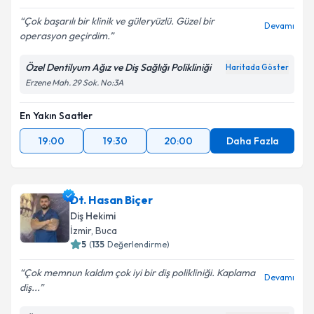
Çok başarılı bir klinik ve güleryüzlü. Güzel bir
Devamı
operasyon geçirdim.
Özel Dentilyum Ağız ve Diş Sağlığı Polikliniği
Haritada Göster
Erzene Mah. 29 Sok. No:3A
En Yakın Saatler
19:00
19:30
20:00
Daha Fazla
Dt. Hasan Biçer
Diş Hekimi
İzmir
, Buca
5
(
135
Değerlendirme)
Çok memnun kaldım çok iyi bir diş polikliniği. Kaplama
Devamı
diş...