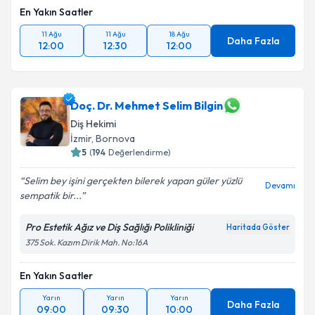
En Yakın Saatler
11 Ağu
11 Ağu
18 Ağu
Daha Fazla
12:00
12:30
12:00
Doç. Dr. Mehmet Selim Bilgin
Diş Hekimi
İzmir
, Bornova
5
(
194
Değerlendirme)
Selim bey işini gerçekten bilerek yapan güler yüzlü
Devamı
sempatik bir...
Pro Estetik Ağız ve Diş Sağlığı Polikliniği
Haritada Göster
375 Sok. Kazım Dirik Mah. No:16A
En Yakın Saatler
Yarın
Yarın
Yarın
Daha Fazla
09:00
09:30
10:00