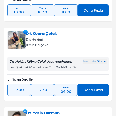
Yarın
Yarın
Yarın
Daha Fazla
10:00
10:30
11:00
Dt. Kübra Çolak
Diş Hekimi
İzmir
, Balçova
Diş Hekimi Kübra Çolak Muayenehanesi
Haritada Göster
Fevzi Çakmak Mah. Sakarya Cad. No:46/A 35330
En Yakın Saatler
Yarın
19:00
19:30
Daha Fazla
09:00
Dt. Yasin Durman