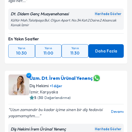
ilgili net...
Dt. Didem Genç Muayenehanesi
Haritada Göster
Kültür Mah.Talatpaşa Bul. Olgun Apart. No:34 Kat:2 Daire:2 Alsancak
Konak İzmir
En Yakın Saatler
Yarın
Yarın
Yarın
Daha Fazla
10:30
11:00
11:30
Uzm. Dt. İrem Ürünal Yenenç
Diş Hekimi
+
1
diğer
İzmir
, Karşıyaka
5
(
30
Değerlendirme)
Uzun zamandır bu kadar içime sinen bir diş tedavisi
Devamı
yaşamamıştım....
Diş Hekimi İrem Ürünal Yenenç
Haritada Göster