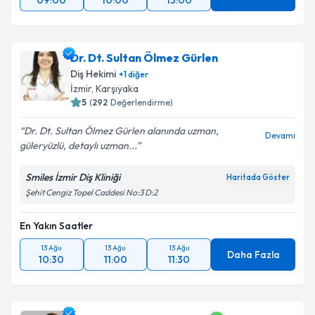
09:00
10:00
13:00
Dr. Dt. Sultan Ölmez Gürlen
Diş Hekimi
+
1
diğer
İzmir
, Karşıyaka
5
(
292
Değerlendirme)
Dr. Dt. Sultan Ölmez Gürlen alanında uzman,
Devamı
güleryüzlü, detaylı uzman...
Smiles İzmir Diş Kliniği
Haritada Göster
Şehit Cengiz Topel Caddesi No:3 D:2
En Yakın Saatler
13 Ağu
13 Ağu
13 Ağu
Daha Fazla
10:30
11:00
11:30