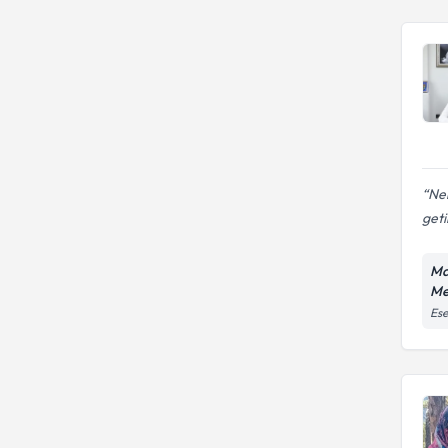
Ne
geti
Ma
Me
Ese