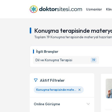
Uzmanlar
Klin
Konuşma terapisinde materya
Toplam
19
Konuşma terapisinde materyal hazırla
İlgili Branşlar
Dil ve Konuşma Terapisi
19
Aktif Filtreler
Konuşma terapisinde materyal hazırlama
Online Görüşme