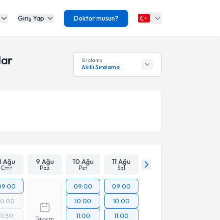
Giriş Yap
Doktor musun?
lar
Sıralama
Akıllı Sıralama
8 Ağu
9 Ağu
10 Ağu
11 Ağu
Cmt
Paz
Pzt
Sal
09:00
09:00
09:00
10:00
10:00
10:00
11:30
11:00
11:00
Takvim