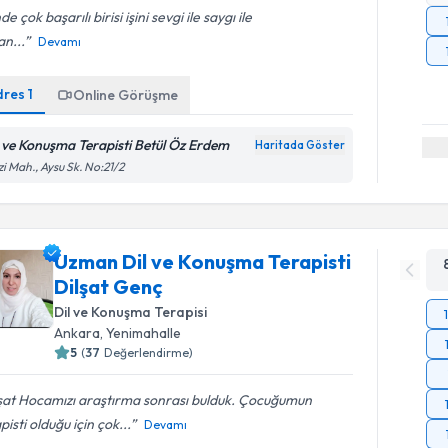
nde çok başarılı birisi işini sevgi ile saygı ile
n...
Devamı
dres
1
Online Görüşme
l ve Konuşma Terapisti Betül Öz Erdem
Haritada Göster
i Mah., Aysu Sk. No:21/2
Uzman Dil ve Konuşma Terapisti
Dilşat Genç
Dil ve Konuşma Terapisi
Ankara
,
Yenimahalle
5
(
37
Değerlendirme)
şat Hocamızı araştırma sonrası bulduk. Çocuğumun
pisti olduğu için çok...
Devamı