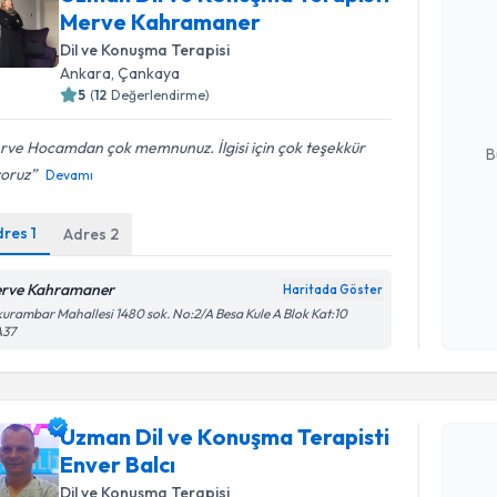
Merve Kahramaner
Uzman Dil
randevu tak
Dil ve Konuşma Terapisi
almanız içi
Ankara
,
Çankaya
bilgilendire
5
(
12
Değerlendirme)
E-posta Ad
rve Hocamdan çok memnunuz. İlgisi için çok teşekkür
B
yoruz
Devamı
dres
1
Adres
2
Kişisel
okudum
işlenm
rve Kahramaner
Haritada Göster
urambar Mahallesi 1480 sok. No:2/A Besa Kule A Blok Kat:10
A37
Randevu T
Uzman Dil
Uzman Dil ve Konuşma Terapisti
takvimi tal
Enver Balcı
bir takvim 
Dil ve Konuşma Terapisi