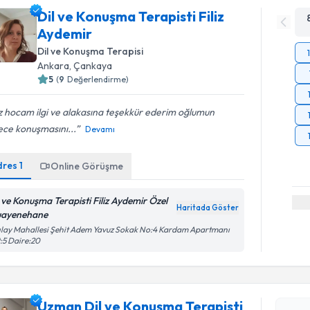
Dil ve Konuşma Terapisti Filiz
Aydemir
Dil ve Konuşma Terapisi
Ankara
,
Çankaya
5
(
9
Değerlendirme)
iz hocam ilgi ve alakasına teşekkür ederim oğlumun
ece konuşmasını...
Devamı
dres
1
Online Görüşme
l ve Konuşma Terapisti Filiz Aydemir Özel
Haritada Göster
ayenehane
ılay Mahallesi Şehit Adem Yavuz Sokak No:4 Kardam Apartmanı
:5 Daire:20
Randevu T
Uzman Dil ve Konuşma Terapisti