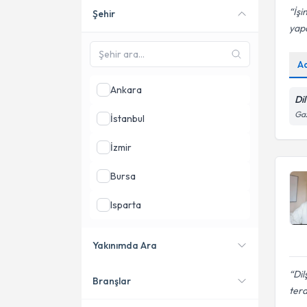
İşi
Şehir
Online danışmanlık sunan
yapa
uzmanları göster
A
Ankara
Di
Gaz
İstanbul
İzmir
Bursa
Isparta
Mersin
Yakınımda Ara
Dil
Branşlar
Konumuma yakın uzmanları
tera
göster