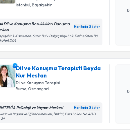
E-posta Ad
İstanbul
,
Başakşehir
B
ali Dil ve Konuşma Bozuklukları Danışma
Haritada Göster
rkezi
Kişisel
çeşehir 1. Kısım Mah. Süzer Bulv. Dalgıç Kuşu Sok. Defne Sitesi B8
okudum
Randevu T
k No:1 D:14
işlenm
Dil ve Ko
takvimi tal
Dil ve Konuşma Terapisti Beyda
bir takvim 
Nur Mestan
Dil ve Konuşma Terapisi
E-posta Ad
Bursa
,
Osmangazi
B
NTEVİA Psikoloji ve Yaşam Merkezi
Haritada Göster
Kişisel
ntown Yaşam ve Eğlence Merkezi, İstiklal, Pars Sokak No:4/1 D
okudum
-24
işlenm