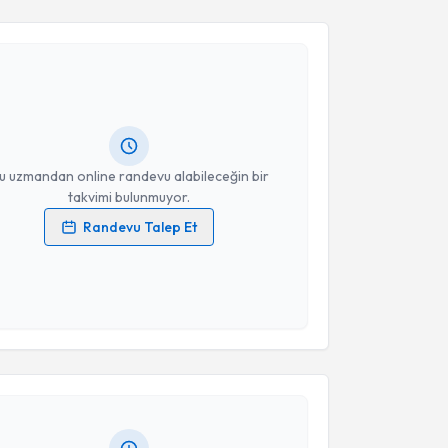
akvimi Talebi
Takvim Talebini Gönder
nuşma Terapisti Nebahat Nur Demir
için randevu
ebi oluşturun. Size bu uzmandan randevu almanız için
hazırlandığında e-posta ile bilgilendireceğiz.
resiniz
u uzmandan online randevu alabileceğin bir
takvimi bulunmuyor.
Randevu Talep Et
 verilerimin işlenmesine ilişkin
Aydınlatma Metni
'ni
 ve kişisel verilerimin belirtilen kapsamda
esini kabul ediyorum.
akvimi Talebi
Takvim Talebini Gönder
ve Konuşma Terapisti Elif Satı Çalış
için randevu
ebi oluşturun. Size bu uzmandan randevu almanız için
hazırlandığında e-posta ile bilgilendireceğiz.