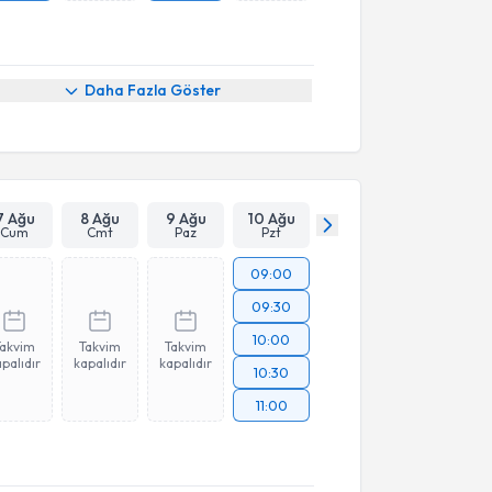
Daha Fazla Göster
7 Ağu
8 Ağu
9 Ağu
10 Ağu
Cum
Cmt
Paz
Pzt
09:00
09:30
10:00
Takvim
Takvim
Takvim
palıdır
kapalıdır
kapalıdır
10:30
11:00