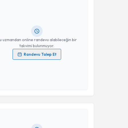
 ve Konuşma Terapisti Merve Kahramaner
için
vimi talebi oluşturun. Size bu uzmandan randevu
n bir takvim hazırlandığında e-posta ile
ceğiz.
resiniz
u uzmandan online randevu alabileceğin bir
takvimi bulunmuyor.
Randevu Talep Et
 verilerimin işlenmesine ilişkin
Aydınlatma Metni
'ni
 ve kişisel verilerimin belirtilen kapsamda
esini kabul ediyorum.
akvimi Talebi
Takvim Talebini Gönder
 ve Konuşma Terapisti Enver Balcı
için randevu
ebi oluşturun. Size bu uzmandan randevu almanız için
hazırlandığında e-posta ile bilgilendireceğiz.