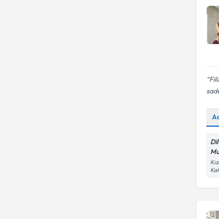
Fil
sad
A
Di
Mu
Kız
Kat