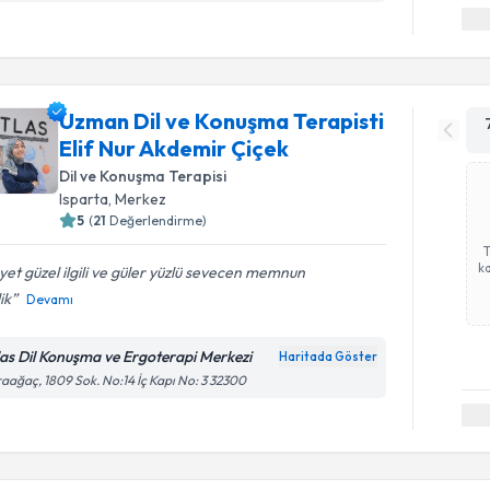
Uzman Dil ve Konuşma Terapisti
Elif Nur Akdemir Çiçek
Dil ve Konuşma Terapisi
Isparta
,
Merkez
5
(
21
Değerlendirme)
ka
et güzel ilgili ve güler yüzlü sevecen memnun
ik
Devamı
las Dil Konuşma ve Ergoterapi Merkezi
Haritada Göster
aağaç, 1809 Sok. No:14 İç Kapı No: 3 32300