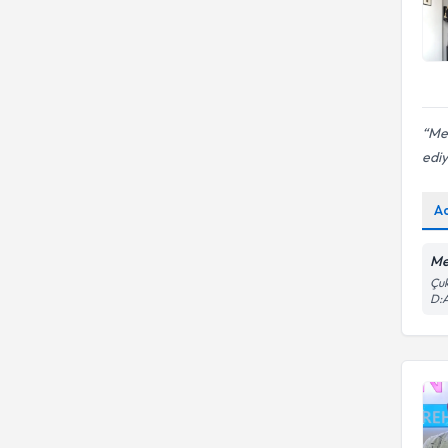
Me
edi
A
Me
Çuk
D: