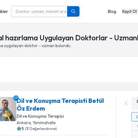
ikler
Blog
Kayıt Ol
l hazırlama Uygulayan Doktorlar - Uzman
ma
uygulayan doktor - uzman bulundu.
Dil ve Konuşma Terapisti Betül
Öz Erdem
Dil ve Konuşma Terapisi
Ankara
,
Yenimahalle
5
(
3
Değerlendirme)