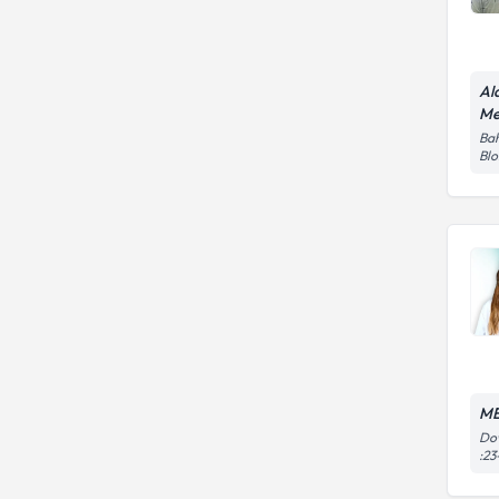
Al
Me
Bah
Blo
ME
Dow
:23