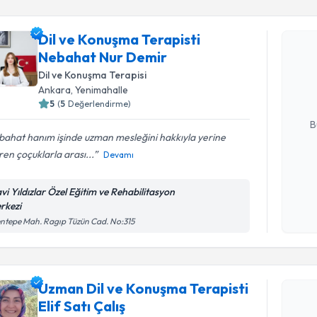
Randevu T
Dil ve Konuşma Terapisti
Dil ve Ko
Nebahat Nur Demir
takvimi tal
Dil ve Konuşma Terapisi
bir takvim 
Ankara
,
Yenimahalle
5
(
5
Değerlendirme)
E-posta Ad
B
bahat hanım işinde uzman mesleğini hakkıyla yerine
ren çoçuklarla arası...
Devamı
Kişisel
okudum
vi Yıldızlar Özel Eğitim ve Rehabilitasyon
işlenm
rkezi
Randevu T
ntepe Mah. Ragıp Tüzün Cad. No:315
Uzman Dil 
takvimi tal
Uzman Dil ve Konuşma Terapisti
bir takvim 
Elif Satı Çalış