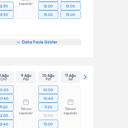
kapalıdır
12:30
12:00
12:00
13:30
13:00
13:00
Daha Fazla Göster
8 Ağu
9 Ağu
10 Ağu
11 Ağu
Cmt
Paz
Pzt
Sal
10:00
10:00
10:40
10:40
11:20
11:20
Takvim
Takvim
kapalıdır
kapalıdır
12:00
12:00
12:40
13:00