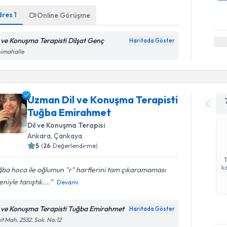
dres
1
Online Görüşme
l ve Konuşma Terapisti Dilşat Genç
Haritada Göster
nimahalle
Uzman Dil ve Konuşma Terapisti
Tuğba Emirahmet
Dil ve Konuşma Terapisi
Ankara
,
Çankaya
5
(
26
Değerlendirme)
ka
ba hoca ile oğlumun "r" harflerini tam çıkaramaması
niyle tanıştık....
Devamı
l ve Konuşma Terapisti Tuğba Emirahmet
Haritada Göster
t Mah. 2532. Sok. No:12