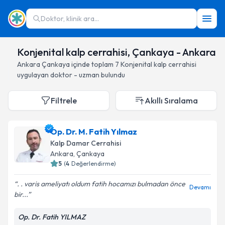
Doktor, klinik ara...
Konjenital kalp cerrahisi, Çankaya - Ankara
Ankara
Çankaya
içinde toplam
7
Konjenital kalp cerrahisi
uygulayan doktor - uzman bulundu
Filtrele
Akıllı Sıralama
Op. Dr. M. Fatih Yılmaz
Kalp Damar Cerrahisi
Ankara
, Çankaya
5
(
4
Değerlendirme)
. . varis ameliyatı oldum fatih hocamızı bulmadan önce
Devamı
bir...
Op. Dr. Fatih YILMAZ