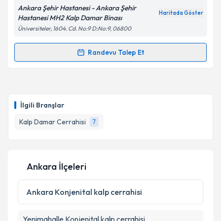
Ankara Şehir Hastanesi - Ankara Şehir
Haritada Göster
Hastanesi MH2 Kalp Damar Binası
Üniversiteler, 1604. Cd. No:9 D:No:9, 06800
Kişisel verilerimin işlenmesine ilişkin
Aydınlatma
Metni
'ni okudum ve kişisel verilerimin belirtilen
Randevu Talep Et
Randevu Takvimi Talebi
kapsamda işlenmesini kabul ediyorum.
Doç. Dr. Emrah Uğuz
için randevu takvimi talebi
Takvim Talebini Gönder
oluşturun. Size bu uzmandan randevu almanız için bir
İlgili Branşlar
takvim hazırlandığında e-posta ile bilgilendireceğiz.
Kalp Damar Cerrahisi
7
E-posta Adresiniz
Ankara İlçeleri
Kişisel verilerimin işlenmesine ilişkin
Aydınlatma
Metni
'ni okudum ve kişisel verilerimin belirtilen
Ankara
Konjenital kalp cerrahisi
kapsamda işlenmesini kabul ediyorum.
Yenimahalle
Konjenital kalp cerrahisi