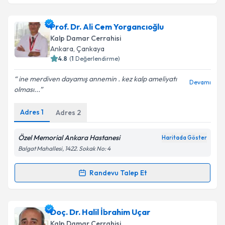
Prof. Dr. Erkan İriz
için randevu takvimi talebi
Prof. Dr. Ali Cem Yorgancıoğlu
oluşturun. Size bu uzmandan randevu almanız için bir
Kalp Damar Cerrahisi
takvim hazırlandığında e-posta ile bilgilendireceğiz.
Ankara
, Çankaya
4.8
(
1
Değerlendirme)
E-posta Adresiniz
ine merdiven dayamış annemin . kez kalp ameliyatı
Devamı
olması...
Adres
1
Adres
2
Kişisel verilerimin işlenmesine ilişkin
Aydınlatma
Metni
'ni okudum ve kişisel verilerimin belirtilen
kapsamda işlenmesini kabul ediyorum.
Özel Memorial Ankara Hastanesi
Haritada Göster
Balgat Mahallesi, 1422. Sokak No: 4
Takvim Talebini Gönder
Randevu Talep Et
Randevu Takvimi Talebi
Prof. Dr. Ali Cem Yorgancıoğlu
için randevu takvimi
Doç. Dr. Halil İbrahim Uçar
talebi oluşturun. Size bu uzmandan randevu almanız
Kalp Damar Cerrahisi