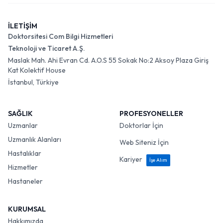
İLETİŞİM
Doktorsitesi Com Bilgi Hizmetleri
Teknoloji ve Ticaret A.Ş.
Maslak Mah. Ahi Evran Cd. A.O.S 55 Sokak No:2 Aksoy Plaza Giriş
Kat Kolektif House
İstanbul, Türkiye
SAĞLIK
PROFESYONELLER
Uzmanlar
Doktorlar İçin
Uzmanlık Alanları
Web Siteniz İçin
Hastalıklar
Kariyer
İşe Alım
Hizmetler
Hastaneler
KURUMSAL
Hakkımızda