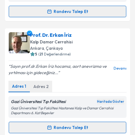
Randevu Talep Et
Randevu Takvimi Talebi
Op. Dr. M. Fatih Yılmaz
için randevu takvimi talebi
Prof. Dr. Erkan İriz
oluşturun. Size bu uzmandan randevu almanız için bir
Kalp Damar Cerrahisi
takvim hazırlandığında e-posta ile bilgilendireceğiz.
Ankara
, Çankaya
5
(
21
Değerlendirme)
E-posta Adresiniz
Sayın prof.dr.Erkan İriz hocamız, aort anevrizma ve
Devamı
yırtılması için gideceğiniz...
Adres
1
Adres
2
Kişisel verilerimin işlenmesine ilişkin
Aydınlatma
Metni
'ni okudum ve kişisel verilerimin belirtilen
kapsamda işlenmesini kabul ediyorum.
Gazi Üniversitesi Tıp Fakültesi
Haritada Göster
Gazi Üniversitesi Tıp Fakültesi Hastanesi Kalp ve Damar Cerrahisi
Departmanı 6. Kat Beşevler
Takvim Talebini Gönder
Randevu Talep Et
Randevu Takvimi Talebi