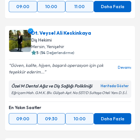
09:00
10:00
11:00
Daha Fazla
Dt. Veysel Ali Keskinkaya
Diş Hekimi
Mersin
, Yenişehir
5
(
54
Değerlendirme)
Güven, kalite, hijyen, başarılı operasyon için çok
Devamı
teşekkür ederim...
Özel M Dental Ağız ve Diş Sağlığı Polikliniği
Haritada Göster
Eğriçam Mah. G.M.K. Blv. Gülşah Apt. No:537/D Sultaşa Oteli Yanı D.S.İ.
En Yakın Saatler
09:00
09:30
10:00
Daha Fazla