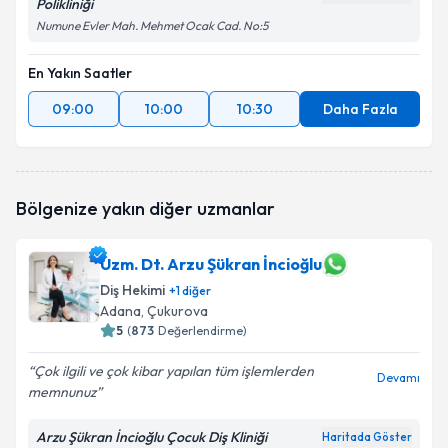
Polikliniği
Numune Evler Mah. Mehmet Ocak Cad. No:5
En Yakın Saatler
09:00
10:00
10:30
Daha Fazla
Bölgenize yakın diğer uzmanlar
Uzm. Dt. Arzu Şükran İncioğlu
Diş Hekimi
+
1
diğer
Adana
, Çukurova
5
(
873
Değerlendirme)
Çok ilgili ve çok kibar yapılan tüm işlemlerden
Devamı
memnunuz
Arzu Şükran İncioğlu Çocuk Diş Kliniği
Haritada Göster