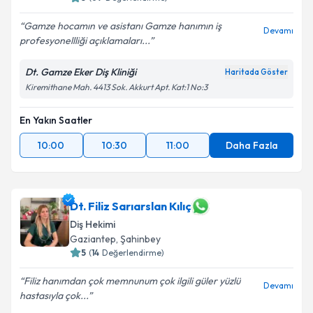
Gamze hocamın ve asistanı Gamze hanımın iş
Devamı
profesyonellliği açıklamaları...
Dt. Gamze Eker Diş Kliniği
Haritada Göster
Kiremithane Mah. 4413 Sok. Akkurt Apt. Kat:1 No:3
En Yakın Saatler
10:00
10:30
11:00
Daha Fazla
Dt. Filiz Sarıarslan Kılıç
Diş Hekimi
Gaziantep
, Şahinbey
5
(
14
Değerlendirme)
Filiz hanımdan çok memnunum çok ilgili güler yüzlü
Devamı
hastasıyla çok...