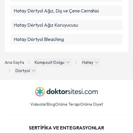
Hatay Dörtyol Ağız, Diş ve Çene Cerrahisi
Hatay Dörtyol Ağız Koruyucusu
Hatay Dörtyol Bleaching
Ana Sayfa
Kompozit Dolgu
Hatay
Dörtyol
Videolar
Blog
Online Terapi
Online Diyet
SERTİFİKA VE ENTEGRASYONLAR