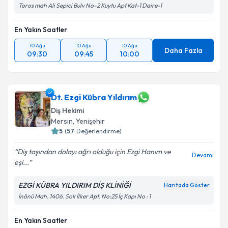
Toros mah Ali Sepici Bulv No-2 Kuytu Apt Kat-1 Daire-1
En Yakın Saatler
10 Ağu
10 Ağu
10 Ağu
Daha Fazla
09:30
09:45
10:00
Dt. Ezgi Kübra Yıldırım
Diş Hekimi
Mersin
, Yenişehir
5
(
57
Değerlendirme)
Diş taşından dolayı ağrı olduğu için Ezgi Hanım ve
Devamı
eşi...
EZGİ KÜBRA YILDIRIM DİŞ KLİNİĞİ
Haritada Göster
İnönü Mah. 1406. Sok İlker Apt. No:25 İç Kapı No : 1
En Yakın Saatler