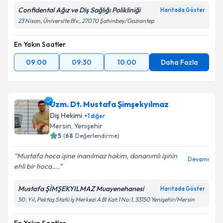
Confidental Ağız ve Diş Sağlığı Polikliniği
Haritada Göster
23 Nisan, Üniversite Blv., 27070 Şahinbey/Gaziantep
En Yakın Saatler
09:00
09:30
10:00
Daha Fazla
Uzm. Dt. Mustafa Şimşekyılmaz
Diş Hekimi
+
1
diğer
Mersin
, Yenişehir
5
(
68
Değerlendirme)
Mustafa hoca işine inanılmaz hakim, donanımlı işinin
Devamı
ehli bir hoca....
Mustafa ŞİMŞEKYILMAZ Muayenehanesi
Haritada Göster
50. Yıl, Pektaş Statü İş Merkezi A Bl Kat:1 No:1, 33150 Yenişehir/Mersin