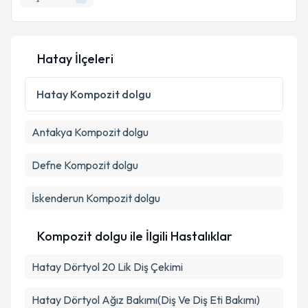
E-posta Adresiniz
Hatay İlçeleri
Kişisel verilerimin işlenmesine ilişkin
Aydınlatma
Metni
'ni okudum ve kişisel verilerimin belirtilen
Hatay
Kompozit dolgu
kapsamda işlenmesini kabul ediyorum.
Antakya
Kompozit dolgu
Takvim Talebini Gönder
Defne
Kompozit dolgu
İskenderun
Kompozit dolgu
Kompozit dolgu ile İlgili Hastalıklar
Hatay Dörtyol 20 Lik Diş Çekimi
Hatay Dörtyol Ağız Bakımı(Diş Ve Diş Eti Bakımı)