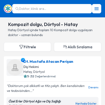
Doktor, klinik ara...
Kompozit dolgu, Dörtyol - Hatay
Hatay
Dörtyol
içinde toplam
10
Kompozit dolgu
uygulayan
doktor - uzman bulundu
Filtrele
Akıllı Sıralama
Dt. Mustafa Atacan Perişan
Diş Hekimi
Hatay
, Dörtyol
5
(
32
Değerlendirme)
Doktorum çok dikkatli ve titiz çalıştı. Ben kendisinden
Devamı
ve tedavisinden...
Özel Erler Dörtyol Ağzı ve Diş Sağlığı
Haritada Göster