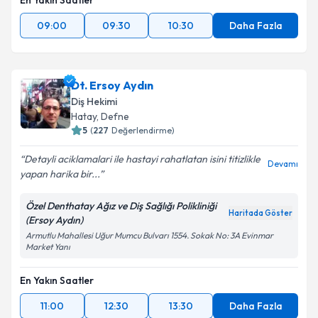
En Yakın Saatler
09:00
09:30
10:30
Daha Fazla
Dt. Ersoy Aydın
Diş Hekimi
Hatay
, Defne
5
(
227
Değerlendirme)
Detayli aciklamalari ile hastayi rahatlatan isini titizlikle
Devamı
yapan harika bir...
Özel Denthatay Ağız ve Diş Sağlığı Polikliniği
Haritada Göster
(Ersoy Aydın)
Armutlu Mahallesi Uğur Mumcu Bulvarı 1554. Sokak No: 3A Evinmar
Market Yanı
En Yakın Saatler
11:00
12:30
13:30
Daha Fazla