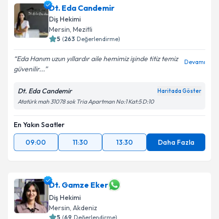
Dt. Eda Candemir
Diş Hekimi
Mersin
, Mezitli
5
(
263
Değerlendirme)
Eda Hanım uzun yıllardır aile hemimiz işinde titiz temiz
Devamı
güvenilir...
Dt. Eda Candemir
Haritada Göster
Atatürk mah 31078 sok Tria Apartman No:1 Kat:5 D:10
En Yakın Saatler
09:00
11:30
13:30
Daha Fazla
Dt. Gamze Eker
Diş Hekimi
Mersin
, Akdeniz
5
(
69
Değerlendirme)