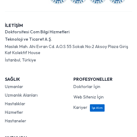
İLETİŞİM
Doktorsitesi Com Bilgi Hizmetleri
Teknoloji ve Ticaret A.Ş.
Maslak Mah. Ahi Evran Cd. A.O.S 55 Sokak No:2 Aksoy Plaza Giriş
Kat Kolektif House
İstanbul, Türkiye
SAĞLIK
PROFESYONELLER
Uzmanlar
Doktorlar İçin
Uzmanlık Alanları
Web Siteniz İçin
Hastalıklar
Kariyer
İşe Alım
Hizmetler
Hastaneler