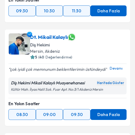
En Yakın Saatler
09:30
10:30
11:30
Daha Fazla
Dt. Mikail Kalaylı
Diş Hekimi
Mersin
, Akdeniz
5
(
40
Değerlendirme)
Devamı
çok iyidi çok memnunum beklentilerimin üstündeydi
Diş Hekimi Mikail Kalaylı Muayenehanesi
Haritada Göster
Kültür Mah. İlyas Halil Sok. Fuar Apt. No:3/1 Akdeniz Mersin
En Yakın Saatler
08:30
09:00
09:30
Daha Fazla