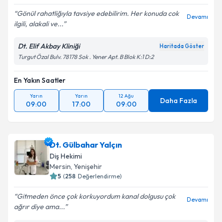
Gönül rahatliğıyla tavsiye edebilirim. Her konuda cok
Devamı
ilgili, alakali ve...
Dt. Elif Akbay Kliniği
Haritada Göster
Turgut Özal Bulv. 78178 Sok . Yener Apt. B Blok K:1 D:2
En Yakın Saatler
Yarın
Yarın
12 Ağu
Daha Fazla
09:00
17:00
09:00
Dt. Gülbahar Yalçın
Diş Hekimi
Mersin
, Yenişehir
5
(
258
Değerlendirme)
Gitmeden önce çok korkuyordum kanal dolgusu çok
Devamı
ağrır diye ama...