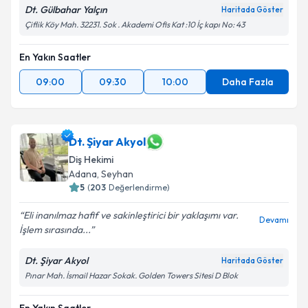
Dt. Gülbahar Yalçın
Haritada Göster
Çiflik Köy Mah. 32231. Sok . Akademi Ofis Kat :10 İç kapı No: 43
En Yakın Saatler
09:00
09:30
10:00
Daha Fazla
Dt. Şiyar Akyol
Diş Hekimi
Adana
, Seyhan
5
(
203
Değerlendirme)
Eli inanılmaz hafif ve sakinleştirici bir yaklaşımı var.
Devamı
İşlem sırasında...
Dt. Şiyar Akyol
Haritada Göster
Pınar Mah. İsmail Hazar Sokak. Golden Towers Sitesi D Blok