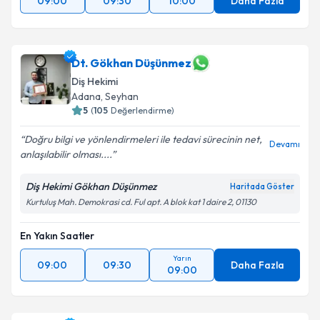
09:00
09:30
10:00
Daha Fazla
Dt. Gökhan Düşünmez
Diş Hekimi
Adana
, Seyhan
5
(
105
Değerlendirme)
Doğru bilgi ve yönlendirmeleri ile tedavi sürecinin net,
Devamı
anlaşılabilir olması....
Diş Hekimi Gökhan Düşünmez
Haritada Göster
Kurtuluş Mah. Demokrasi cd. Ful apt. A blok kat 1 daire 2, 01130
En Yakın Saatler
Yarın
09:00
09:30
Daha Fazla
09:00