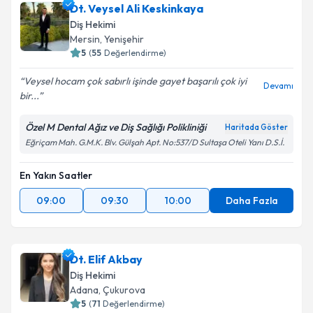
Dt. Veysel Ali Keskinkaya
Diş Hekimi
Mersin
, Yenişehir
5
(
55
Değerlendirme)
Veysel hocam çok sabırlı işinde gayet başarılı çok iyi
Devamı
bir...
Özel M Dental Ağız ve Diş Sağlığı Polikliniği
Haritada Göster
Eğriçam Mah. G.M.K. Blv. Gülşah Apt. No:537/D Sultaşa Oteli Yanı D.S.İ.
En Yakın Saatler
09:00
09:30
10:00
Daha Fazla
Dt. Elif Akbay
Diş Hekimi
Adana
, Çukurova
5
(
71
Değerlendirme)