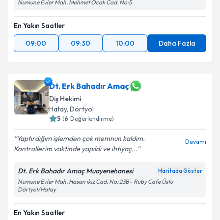
Numune Evler Mah. Mehmet Ocak Cad. No:5
En Yakın Saatler
09:00
09:30
10:00
Daha Fazla
Dt. Erk Bahadır Amaç
Diş Hekimi
Hatay
, Dörtyol
5
(
6
Değerlendirme)
Yaptırdığım işlemden çok memnun kaldım.
Devamı
Kontrollerim vaktinde yapıldı ve ihtiyaç...
Dt. Erk Bahadır Amaç Muayenehanesi
Haritada Göster
Numune Evler Mah. Hasan ikiz Cad. No: 23B - Ruby Cafe Üstü
Dörtyol/Hatay
En Yakın Saatler