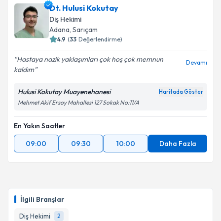
Dt. Hulusi Kokutay
Diş Hekimi
Adana
, Sarıçam
4.9
(
33
Değerlendirme)
Hastaya nazik yaklaşımları çok hoş çok memnun
Devamı
kaldım
Hulusi Kokutay Muayenehanesi
Haritada Göster
Mehmet Akif Ersoy Mahallesi 127 Sokak No:11/A
En Yakın Saatler
09:00
09:30
10:00
Daha Fazla
İlgili Branşlar
Diş Hekimi
2