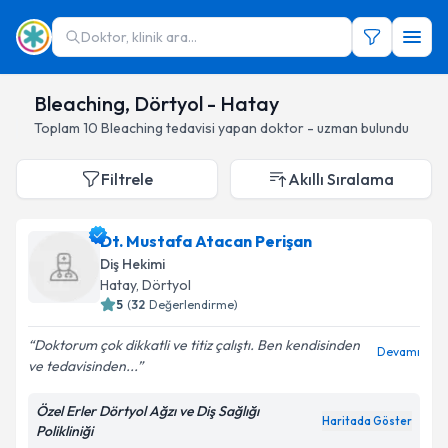
Doktor, klinik ara...
Bleaching, Dörtyol - Hatay
Toplam
10
Bleaching
tedavisi yapan doktor - uzman bulundu
Filtrele
Akıllı Sıralama
Dt. Mustafa Atacan Perişan
Diş Hekimi
Hatay
, Dörtyol
5
(
32
Değerlendirme)
Doktorum çok dikkatli ve titiz çalıştı. Ben kendisinden
Devamı
ve tedavisinden...
Özel Erler Dörtyol Ağzı ve Diş Sağlığı
Haritada Göster
Polikliniği