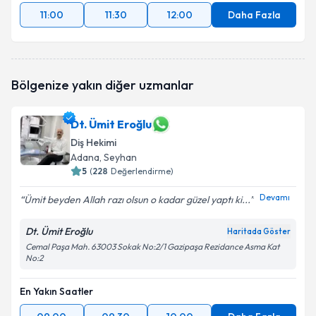
11:00
11:30
12:00
Daha Fazla
Bölgenize yakın diğer uzmanlar
Dt. Ümit Eroğlu
Diş Hekimi
Adana
, Seyhan
5
(
228
Değerlendirme)
Devamı
Ümit beyden Allah razı olsun o kadar güzel yaptı ki...
Dt. Ümit Eroğlu
Haritada Göster
Cemal Paşa Mah. 63003 Sokak No:2/1 Gazipaşa Rezidance Asma Kat
No:2
En Yakın Saatler