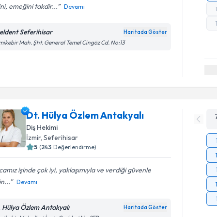
sini, emeğini takdir...
Devamı
eldent Seferihisar
Haritada Göster
ikebir Mah. Şht. General Temel Cingöz Cd. No:13
Dt. Hülya Özlem Antakyalı
Diş Hekimi
İzmir
, Seferihisar
5
(
243
Değerlendirme)
amız işinde çok iyi, yaklaşımıyla ve verdiği güvenle
n...
Devamı
. Hülya Özlem Antakyalı
Haritada Göster