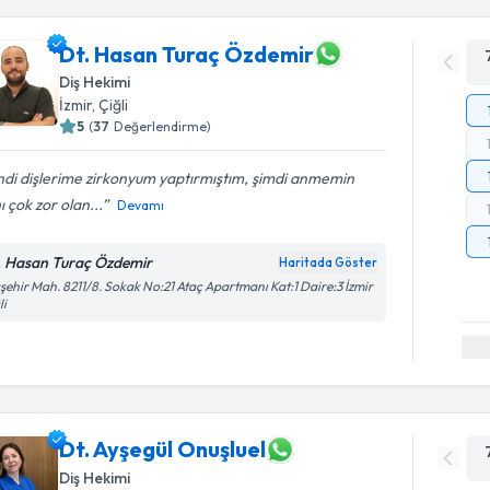
Dt. Hasan Turaç Özdemir
Diş Hekimi
İzmir
, Çiğli
5
(
37
Değerlendirme)
di dişlerime zirkonyum yaptırmıştım, şimdi anmemin
hı çok zor olan...
Devamı
. Hasan Turaç Özdemir
Haritada Göster
şehir Mah. 8211/8. Sokak No:21 Ataç Apartmanı Kat:1 Daire:3 İzmir
li
Dt. Ayşegül Onuşluel
Diş Hekimi