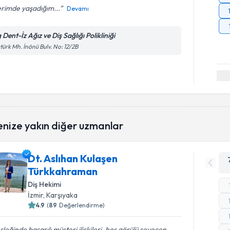
erimde yaşadığım...
Devamı
Dent-İz Ağız ve Diş Sağlığı Polikliniği
türk Mh. İnönü Bulv. No: 12/2B
enize yakın diğer uzmanlar
Dt. Aslıhan Kulaşen
Türkkahraman
Diş Hekimi
İzmir
, Karşıyaka
4.9
(
89
Değerlendirme)
leğinde başarılı müşteri ilişkileri, hoş görülü sevecen