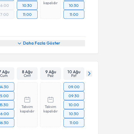
kapalıdır
16:00
10:30
10:30
17:00
11:00
11:00
Daha Fazla Göster
7 Ağu
8 Ağu
9 Ağu
10 Ağu
Cum
Cmt
Paz
Pzt
14:30
09:00
15:00
09:30
15:30
10:00
Takvim
Takvim
kapalıdır
kapalıdır
16:00
10:30
16:30
11:00