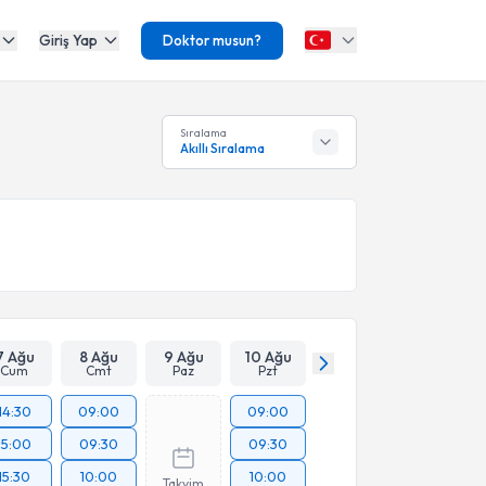
Giriş Yap
Doktor musun?
Sıralama
Akıllı Sıralama
7 Ağu
8 Ağu
9 Ağu
10 Ağu
Cum
Cmt
Paz
Pzt
14:30
09:00
09:00
15:00
09:30
09:30
15:30
10:00
10:00
Takvim