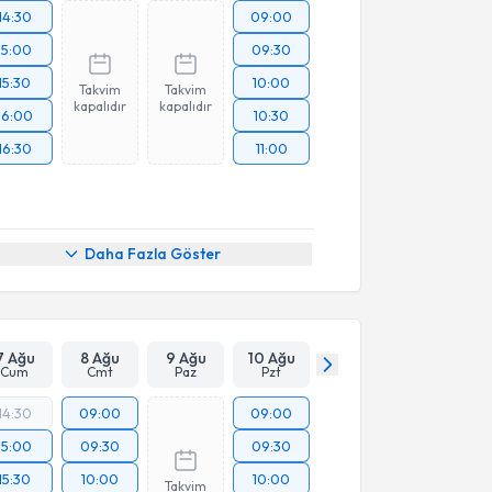
14:30
09:00
15:00
09:30
15:30
10:00
Takvim
Takvim
kapalıdır
kapalıdır
16:00
10:30
16:30
11:00
Daha Fazla Göster
7 Ağu
8 Ağu
9 Ağu
10 Ağu
Cum
Cmt
Paz
Pzt
14:30
09:00
09:00
15:00
09:30
09:30
15:30
10:00
10:00
Takvim