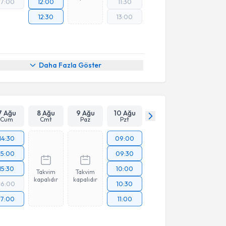
17:00
12:00
11:30
12:30
13:00
Daha Fazla Göster
7 Ağu
8 Ağu
9 Ağu
10 Ağu
Cum
Cmt
Paz
Pzt
14:30
09:00
15:00
09:30
15:30
10:00
Takvim
Takvim
kapalıdır
kapalıdır
16:00
10:30
17:00
11:00