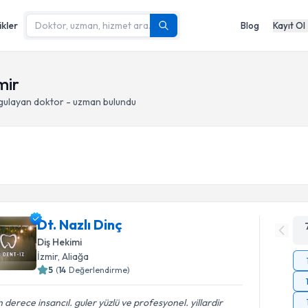
ikler
Blog
Kayıt Ol
mir
gulayan doktor - uzman bulundu
Dt. Nazlı Dinç
Diş Hekimi
İzmir
, Aliağa
5
(
14
Değerlendirme)
 derece insancıl. guler yüzlü ve profesyonel. yillardir