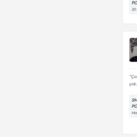
PO
30 
Çok
çok.
SM
PO
Man