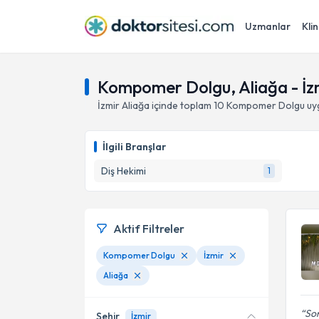
Uzmanlar
Klin
Kompomer Dolgu, Aliağa - İz
İzmir
Aliağa
içinde toplam
10
Kompomer Dolgu
uy
İlgili Branşlar
Diş Hekimi
1
Aktif Filtreler
Kompomer Dolgu
İzmir
Aliağa
Son
Şehir
İzmir