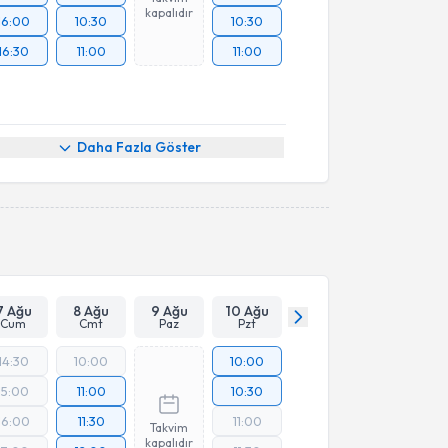
kapalıdır
16:00
10:30
10:30
16:30
11:00
11:00
Daha Fazla Göster
7 Ağu
8 Ağu
9 Ağu
10 Ağu
Cum
Cmt
Paz
Pzt
14:30
10:00
10:00
15:00
11:00
10:30
16:00
11:30
11:00
Takvim
kapalıdır