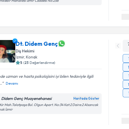
ikebir Mahallesi İzmir Caddesi No:25B
Dt. Didem Genç
Diş Hekimi
İzmir
, Konak
5
(
23
Değerlendirme)
nde uzman ve hasta psikolojisini iyi bilen tedaviyle ilgili
..
Devamı
. Didem Genç Muayenehanesi
Haritada Göster
tür Mah.Talatpaşa Bul. Olgun Apart. No:34 Kat:2 Daire:2 Alsancak
ak İzmir