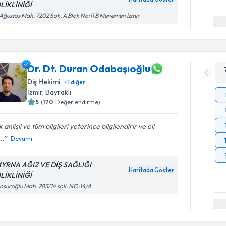
LİKLİNİĞİ
Ağustos Mah. 7202 Sok. A Blok No:11 B Menemen İzmir
Dr. Dt. Duran Odabaşıoğlu
Diş Hekimi
+
1
diğer
İzmir
, Bayraklı
5
(
170
Değerlendirme)
 anlişli ve tüm bilgileri yeterince bilgilendirir ve eli
..
Devamı
YRNA AĞIZ VE DİŞ SAĞLIĞI
Haritada Göster
LİKLİNİĞİ
suroğlu Mah. 283/14 sok. NO:14/A