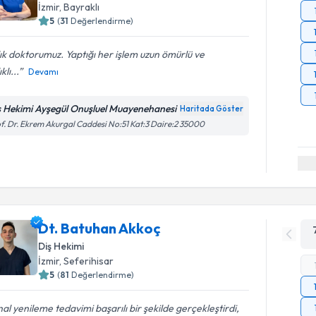
İzmir
, Bayraklı
5
(
31
Değerlendirme)
lık doktorumuz. Yaptığı her işlem uzun ömürlü ve
klı...
Devamı
ş Hekimi Ayşegül Onuşluel Muayenehanesi
Haritada Göster
f. Dr. Ekrem Akurgal Caddesi No:51 Kat:3 Daire:2 35000
Dt. Batuhan Akkoç
Diş Hekimi
İzmir
, Seferihisar
5
(
81
Değerlendirme)
al yenileme tedavimi başarılı bir şekilde gerçekleştirdi,