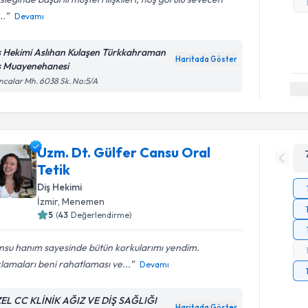
..
Devamı
ş Hekimi Aslıhan Kulaşen Türkkahraman
Haritada Göster
ş Muayenehanesi
calar Mh. 6038 Sk. No:5/A
Uzm. Dt. Gülfer Cansu Oral
Tetik
Diş Hekimi
İzmir
, Menemen
5
(
43
Değerlendirme)
nsu hanım sayesinde bütün korkularımı yendim.
lamaları beni rahatlaması ve...
Devamı
EL CC KLİNİK AĞIZ VE DİŞ SAĞLIĞI
Haritada Göster