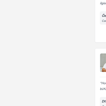
ilgi
Öz
Cam
Hoc
bütü
Dt