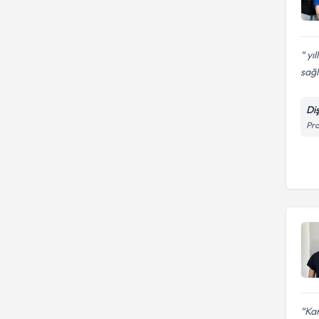
yıl
sağlı
Di
Pro
Kan