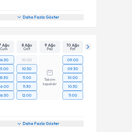
Daha Fazla Göster
7 Ağu
8 Ağu
9 Ağu
10 Ağu
Cum
Cmt
Paz
Pzt
14:30
10:00
09:00
15:00
10:30
09:30
15:30
11:00
10:00
Takvim
kapalıdır
16:00
11:30
10:30
16:30
12:00
11:00
Daha Fazla Göster