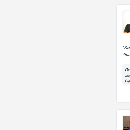
Ken
ifla
Dt
Ata
Çiğ