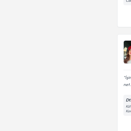
Cam
İşi
net.
Dt
Kül
Kon