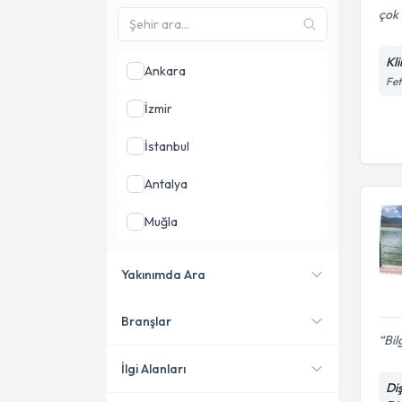
çok i
Kli
Ankara
Fet
İzmir
İstanbul
Antalya
Muğla
Adana
Yakınımda Ara
Aydın
Branşlar
Konumuma yakın uzmanları
Bil
göster
İlgi Alanları
Di