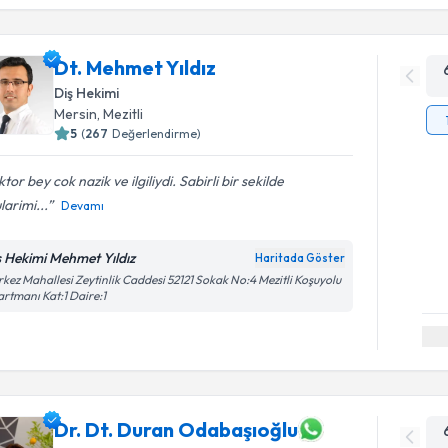
Dt. Mehmet Yıldız
Diş Hekimi
Mersin
,
Mezitli
5
(
267
Değerlendirme)
tor bey cok nazik ve ilgiliydi. Sabirli bir sekilde
larimi...
Devamı
ş Hekimi Mehmet Yıldız
Haritada Göster
kez Mahallesi Zeytinlik Caddesi 52121 Sokak No:4 Mezitli Koşuyolu
rtmanı Kat:1 Daire:1
Dr. Dt. Duran Odabaşıoğlu