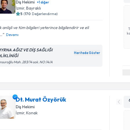
Diş Hekimi
+
1
diğer
İzmir
,
Bayraklı
5
(
170
Değerlendirme)
 anlişli ve tüm bilgileri yeterince bilgilendirir ve eli
ka
..
Devamı
YRNA AĞIZ VE DİŞ SAĞLIĞI
Haritada Göster
LİKLİNİĞİ
suroğlu Mah. 283/14 sok. NO:14/A
Dt. Murat Özyörük
Diş Hekimi
İzmir
,
Konak