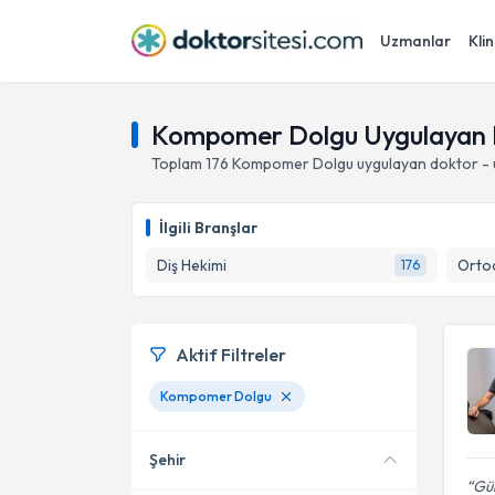
Uzmanlar
Klin
Kompomer Dolgu Uygulayan D
Toplam
176
Kompomer Dolgu
uygulayan doktor -
İlgili Branşlar
Diş Hekimi
Ortod
176
Aktif Filtreler
Kompomer Dolgu
Şehir
Gül