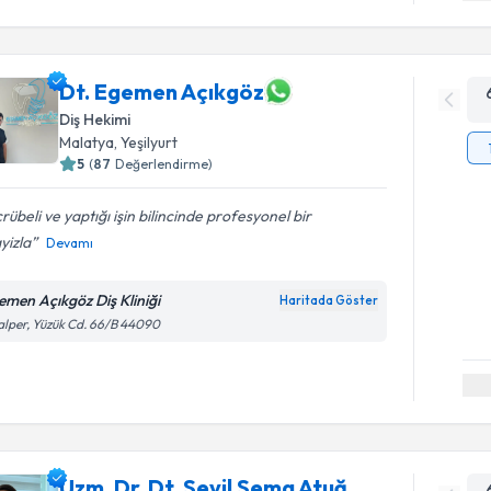
Dt. Egemen Açıkgöz
Diş Hekimi
Malatya
,
Yeşilyurt
5
(
87
Değerlendirme)
rübeli ve yaptığı işin bilincinde profesyonel bir
yizla
Devamı
emen Açıkgöz Diş Kliniği
Haritada Göster
lper, Yüzük Cd. 66/B 44090
Uzm. Dr. Dt. Sevil Sema Atuğ