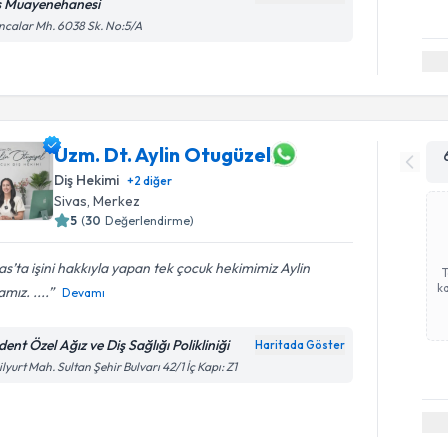
ş Muayenehanesi
calar Mh. 6038 Sk. No:5/A
Uzm. Dt. Aylin Otugüzel
Diş Hekimi
+
2
diğer
Sivas
,
Merkez
5
(
30
Değerlendirme)
as’ta işini hakkıyla yapan tek çocuk hekimimiz Aylin
ka
mız. ....
Devamı
ent Özel Ağız ve Diş Sağlığı Polikliniği
Haritada Göster
ilyurt Mah. Sultan Şehir Bulvarı 42/1 İç Kapı: Z1