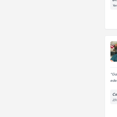
Yen
Gaz
ede
Con
23 