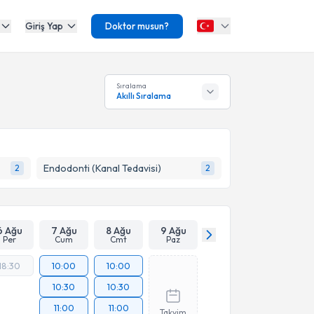
Giriş Yap
Doktor musun?
Sıralama
Akıllı Sıralama
Endodonti (Kanal Tedavisi)
2
2
6 Ağu
7 Ağu
8 Ağu
9 Ağu
Per
Cum
Cmt
Paz
18:30
10:00
10:00
10:30
10:30
11:00
11:00
Takvim