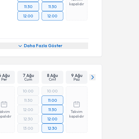
kapalıdır
11:30
11:30
12:00
12:00
Daha Fazla Göster
6 Ağu
7 Ağu
8 Ağu
9 Ağu
Per
Cum
Cmt
Paz
10:00
10:00
11:30
11:00
12:00
11:30
Takvim
Takvim
palıdır
kapalıdır
12:30
12:00
13:00
12:30