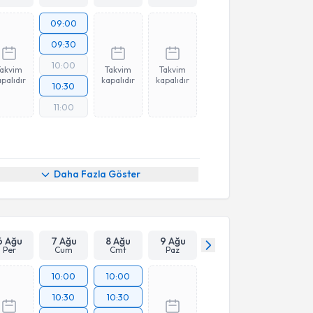
09:00
09:30
10:00
Takvim
Takvim
Takvim
palıdır
kapalıdır
kapalıdır
10:30
11:00
Daha Fazla Göster
6 Ağu
7 Ağu
8 Ağu
9 Ağu
Per
Cum
Cmt
Paz
10:00
10:00
10:30
10:30