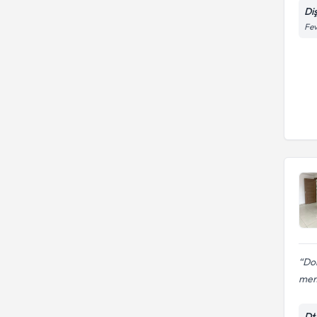
Di
Fev
Dok
mem
Dt