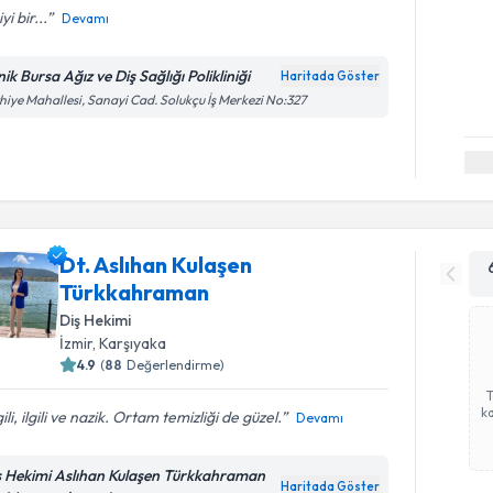
yi bir...
Devamı
nik Bursa Ağız ve Diş Sağlığı Polikliniği
Haritada Göster
hiye Mahallesi, Sanayi Cad. Solukçu İş Merkezi No:327
Dt. Aslıhan Kulaşen
Türkkahraman
Diş Hekimi
İzmir
,
Karşıyaka
4.9
(
88
Değerlendirme)
ka
gili, ilgili ve nazik. Ortam temizliği de güzel.
Devamı
ş Hekimi Aslıhan Kulaşen Türkkahraman
Haritada Göster