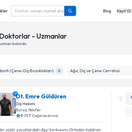
ikler
Blog
Kayıt Ol
oktorlar - Uzmanlar
 uzman bulundu.
onti (Çene-Diş Bozuklukları)
Ağız, Diş ve Çene Cerrahisi
6
Dt. Emre Güldüren
Diş Hekimi
Bursa
,
Nilüfer
5
(
177
Değerlendirme)
er yüzlü, çocuklardaki dişçi korkusunu Ortadan kaldıran