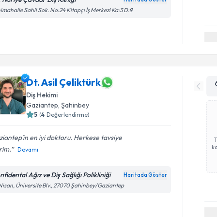
imahalle Sahil Sok. No:24 Kitapçı İş Merkezi Ka:3 D:9
Dt. Asil Çeliktürk
Diş Hekimi
Gaziantep
,
Şahinbey
5
(
4
Değerlendirme)
iantep'in en iyi doktoru. Herkese tavsiye
ka
rim.
Devamı
fidental Ağız ve Diş Sağlığı Polikliniği
Haritada Göster
Nisan, Üniversite Blv., 27070 Şahinbey/Gaziantep