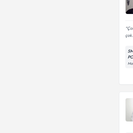
Çok
çok.
SM
PO
Man