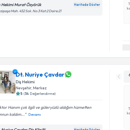
ş Hekimi Murat Özyörük
Haritada Göster
ka
zipaşa Mah. 452 Sok. No:3 Kat:2 Daire:21
Dt. Nuriye Çavdar
Diş Hekimi
Nevşehir
,
Merkez
5
(
34
Değerlendirme)
tor Hanım çok ilgili ve güleryüzlü aldığım hizmetten
ka
nun kaldım...
Devamı
. Nuriye Çavdar Diş Kliniği
Haritada Göster