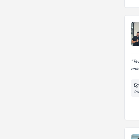
Tec
anla
Eg
Öza