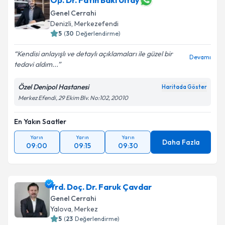
Op. Dr. Fatih Baki Ültay
Genel Cerrahi
Denizli
, Merkezefendi
5
(
30
Değerlendirme)
Kendisi anlayışlı ve detaylı açıklamaları ile güzel bir
Devamı
tedavi aldım...
Özel Denipol Hastanesi
Haritada Göster
Merkez Efendi, 29 Ekim Blv. No:102, 20010
En Yakın Saatler
Yarın
Yarın
Yarın
Daha Fazla
09:00
09:15
09:30
Yrd. Doç. Dr. Faruk Çavdar
Genel Cerrahi
Yalova
, Merkez
5
(
23
Değerlendirme)