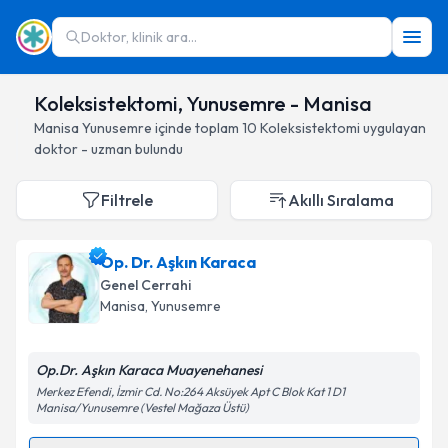
Doktor, klinik ara...
Koleksistektomi, Yunusemre - Manisa
Manisa
Yunusemre
içinde toplam
10
Koleksistektomi
uygulayan
doktor - uzman bulundu
Filtrele
Akıllı Sıralama
Op. Dr. Aşkın Karaca
Genel Cerrahi
Manisa
, Yunusemre
Op.Dr. Aşkın Karaca Muayenehanesi
Merkez Efendi, İzmir Cd. No:264 Aksüyek Apt C Blok Kat 1 D1
Manisa/Yunusemre (Vestel Mağaza Üstü)