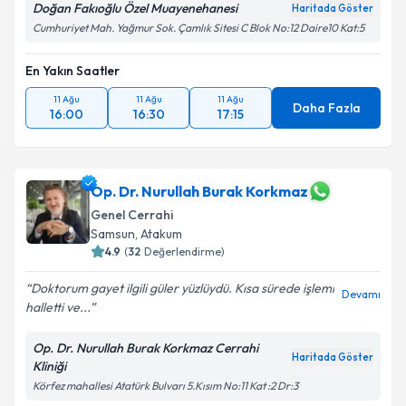
Doğan Fakıoğlu Özel Muayenehanesi
Haritada Göster
Cumhuriyet Mah. Yağmur Sok. Çamlık Sitesi C Blok No:12 Daire10 Kat:5
En Yakın Saatler
11 Ağu
11 Ağu
11 Ağu
Daha Fazla
16:00
16:30
17:15
Op. Dr. Nurullah Burak Korkmaz
Genel Cerrahi
Samsun
, Atakum
4.9
(
32
Değerlendirme)
Doktorum gayet ilgili güler yüzlüydü. Kısa sürede işlemi
Devamı
halletti ve...
Op. Dr. Nurullah Burak Korkmaz Cerrahi
Haritada Göster
Kliniği
Körfez mahallesi Atatürk Bulvarı 5.Kısım No:11 Kat :2 Dr:3