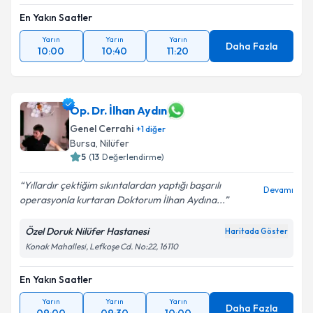
En Yakın Saatler
Yarın
Yarın
Yarın
Daha Fazla
10:00
10:40
11:20
Op. Dr. İlhan Aydın
Genel Cerrahi
+
1
diğer
Bursa
, Nilüfer
5
(
13
Değerlendirme)
Yıllardır çektiğim sıkıntalardan yaptığı başarılı
Devamı
operasyonla kurtaran Doktorum İlhan Aydına...
Özel Doruk Nilüfer Hastanesi
Haritada Göster
Konak Mahallesi, Lefkoşe Cd. No:22, 16110
En Yakın Saatler
Yarın
Yarın
Yarın
Daha Fazla