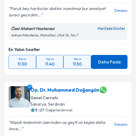
Faruk bey harika bır doktor inanılmaz bur amelıyat
Devamı
surecı gecırdım...
Özel Atakent Hastanesi
Haritada Göster
Adnan Menderes, Mahallesi, Ufuk Sk. No:7
En Yakın Saatler
Yarın
Yarın
Yarın
Daha Fazla
11:30
11:40
11:50
Op. Dr. Muhammed Doğangün
Genel Cerrahi
Sakarya
, Serdivan
5
(
27
Değerlendirme)
Köpük tedavimin üzerinden ay geçti ve keşke daha
Devamı
önce...