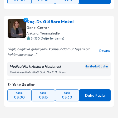
09:00
09:30
10:00
Doç. Dr. Gül Bora Makal
Genel Cerrahi
Ankara
, Yenimahalle
5
(
130
Değerlendirme)
İlgili, bilgili ve güler yüzlü konusunda muhteşem bir
Devamı
hekim sorunsuz...
Medical Park Ankara Hastanesi
Haritada Göster
Kent Koop Mah. 1868. Sok. No:15 Batıkent
En Yakın Saatler
Yarın
Yarın
Yarın
Daha Fazla
08:00
08:15
08:30