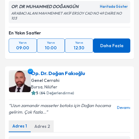
OP. DR MUHAMMED DOĞANGÜN
Haritada Göster
ARABACI ALANI MAH MEHMET AKİF ERSOY CAD NO 49 DAİRE NO
103
En Yakın Saatler
Yarın
Yarın
Yarın
Daha Fazla
09:00
10:00
12:30
Op. Dr. Doğan Fakıoğlu
Genel Cerrahi
Bursa
, Nilüfer
5
(
64
Değerlendirme)
Uzun zamandır masseter botoks için Doğan hocama
Devamı
gelirim. Çok fazla...
Adres
1
Adres
2