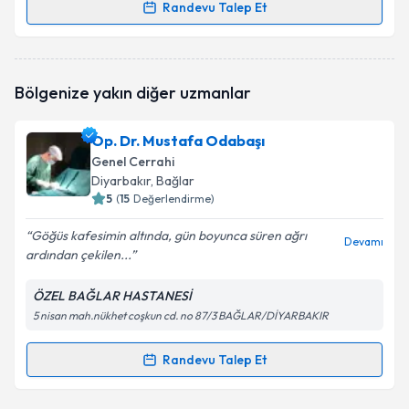
Randevu Talep Et
Randevu Takvimi Talebi
Op. Dr. Aşkın Karaca
için randevu takvimi talebi
Bölgenize yakın diğer uzmanlar
oluşturun. Size bu uzmandan randevu almanız için bir
takvim hazırlandığında e-posta ile bilgilendireceğiz.
Op. Dr. Mustafa Odabaşı
E-posta Adresiniz
Genel Cerrahi
Diyarbakır
, Bağlar
5
(
15
Değerlendirme)
Göğüs kafesimin altında, gün boyunca süren ağrı
Kişisel verilerimin işlenmesine ilişkin
Aydınlatma
Devamı
ardından çekilen...
Metni
'ni okudum ve kişisel verilerimin belirtilen
kapsamda işlenmesini kabul ediyorum.
ÖZEL BAĞLAR HASTANESİ
5 nisan mah.nükhet coşkun cd. no 87/3 BAĞLAR/DİYARBAKIR
Takvim Talebini Gönder
Randevu Talep Et
Randevu Takvimi Talebi