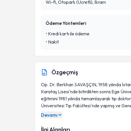
Wi-fi, Otopark (Ücretli), İkram
Ödeme Yöntemleri
•
Kredi kartı ile ödeme
•
Nakit
Özgeçmiş
Op. Dr. Berkhan SAVAŞÇIN, 1958 yılında İstan
Karataş Lisesi'nde bitirdikten sonra Ege Üniver
eğitimini 1981 yılında tamamlayarak tıp doktoru 
Üniversitesi Tıp Fakültesi'nde yapmış ve Gen
Devamı
İlgi Alanları