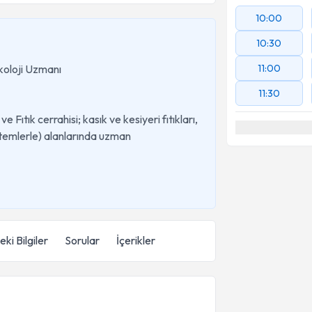
10:00
10:30
koloji Uzmanı
11:00
11:30
e Fıtık cerrahisi; kasık ve kesiyeri fıtıkları,
ntemlerle) alanlarında uzman
ki Bilgiler
Sorular
İçerikler