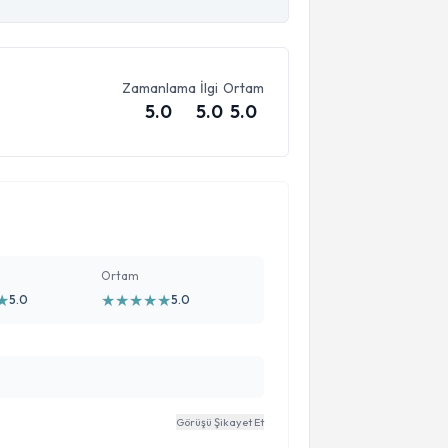
Zamanlama
İlgi
Ortam
5.0
5.0
5.0
Ortam
★
★
★
★
★
★
5.0
5.0
Görüşü Şikayet Et