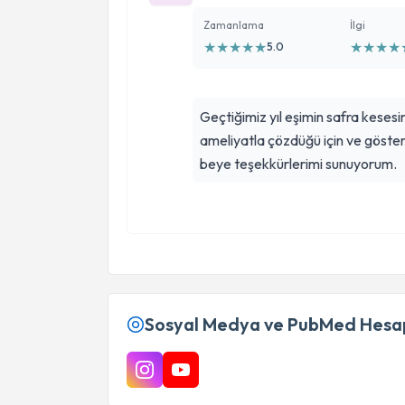
Zamanlama
İlgi
★
★
★
★
★
★
★
★
★
5.0
Geçtiğimiz yıl eşimin safra kesesin
ameliyatla çözdüğü için ve göster
beye teşekkürlerimi sunuyorum.
Sosyal Medya ve PubMed Hesap