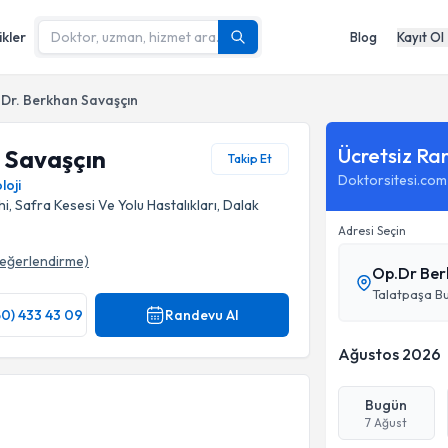
ikler
Blog
Kayıt Ol
 Dr. Berkhan Savaşçın
Ücretsiz Ra
 Savaşçın
Takip Et
Doktorsitesi.com
loji
, Safra Kesesi Ve Yolu Hastalıkları, Dalak
Adresi Seçin
eğerlendirme)
Op.Dr Ber
Talatpaşa Bu
50) 433 43 09
Randevu Al
Ağustos 2026
Bugün
7 Ağust