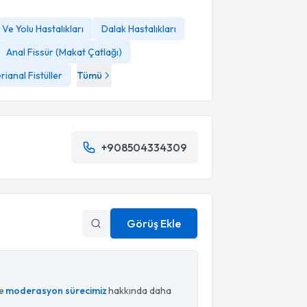
Ve Yolu Hastalıkları
Dalak Hastalıkları
Anal Fissür (Makat Çatlağı)
rianal Fistüller
Tümü
+908504334309
Görüş Ekle
ce
moderasyon sürecimiz
hakkında daha