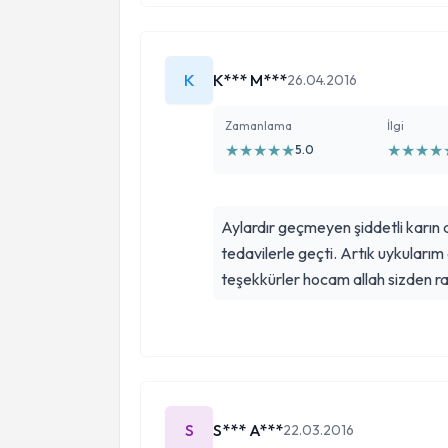
K
K*** M***
26.04.2016
Zamanlama
İlgi
★
★
★
★
★
★
★
★
★
5.0
Aylardır geçmeyen şiddetli karın 
tedavilerle geçti. Artık uykuları
teşekkürler hocam allah sizden razı
S
S*** A***
22.03.2016