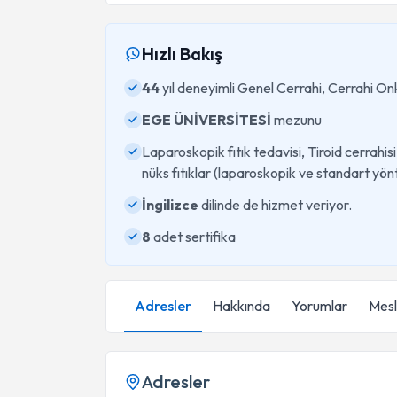
Hızlı Bakış
44
yıl deneyimli Genel Cerrahi, Cerrahi On
EGE ÜNİVERSİTESİ
mezunu
Laparoskopik fıtık tedavisi, Tiroid cerrahisi v
nüks fıtıklar (laparoskopik ve standart yö
İngilizce
dilinde de hizmet veriyor.
8
adet sertifika
Adresler
Hakkında
Yorumlar
Mesle
Adresler