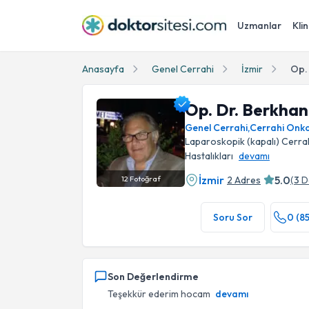
Uzmanlar
Klin
Anasayfa
Genel Cerrahi
İzmir
Op.
Op. Dr. Berkhan
Genel Cerrahi
,
Cerrahi Onko
Laparoskopik (kapalı) Cerrahi
Hastalıkları
devamı
İzmir
5.0
2 Adres
(
3
D
12
Fotoğraf
Op. Dr. Berkhan Savaşçın Profil Fotoğrafı
Soru Sor
0 (8
Son Değerlendirme
Teşekkür ederim hocam
devamı