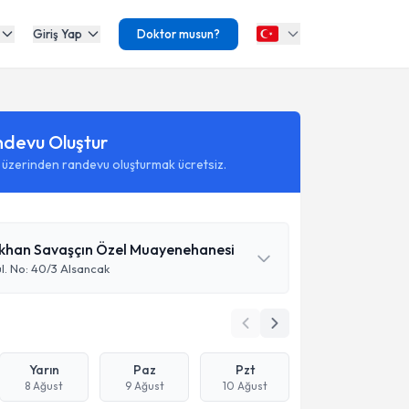
Giriş Yap
Doktor musun?
ndevu Oluştur
 üzerinden randevu oluşturmak ücretsiz.
khan Savaşçın Özel Muayenehanesi
l. No: 40/3 Alsancak
Yarın
Paz
Pzt
8 Ağust
9 Ağust
10 Ağust