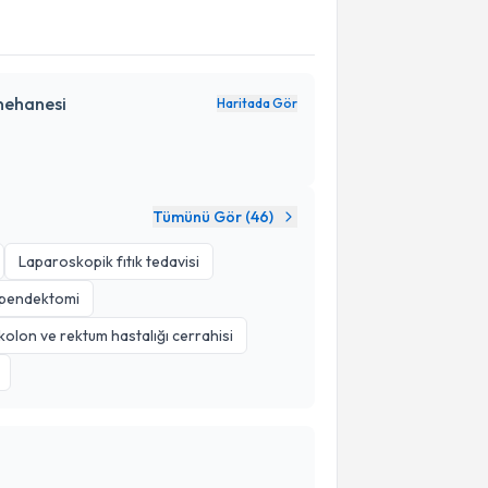
nehanesi
Haritada Gör
Tümünü Gör (
46
)
Laparoskopik fıtık tedavisi
apendektomi
olon ve rektum hastalığı cerrahisi