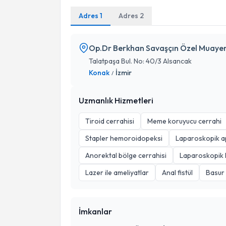
Adres 1
Adres 2
Op.Dr Berkhan Savaşçın Özel Muaye
Talatpaşa Bul. No: 40/3 Alsancak
Konak
İzmir
/
Uzmanlık Hizmetleri
Tiroid cerrahisi
Meme koruyucu cerrahi
Stapler hemoroidopeksi
Laparoskopik 
Anorektal bölge cerrahisi
Laparoskopik k
Lazer ile ameliyatlar
Anal fistül
Basur
İmkanlar