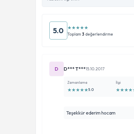
★
★
★
★
★
5.0
Toplam
3
değerlendirme
D
D*** T***
15.10.2017
Zamanlama
İlgi
★
★
★
★
★
★
★
★
★
5.0
Teşekkür ederim hocam