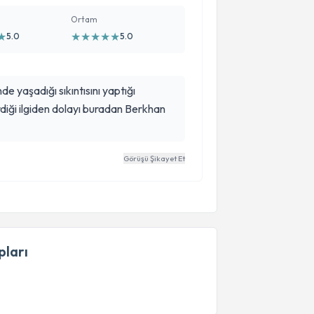
Ortam
★
★
★
★
★
★
5.0
5.0
de yaşadığı sıkıntısını yaptığı
diği ilgiden dolayı buradan Berkhan
Görüşü Şikayet Et
ları