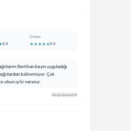
Ortam
★
★
★
★
★
★
5.0
5.0
ağrılarım Berkhan beyin uyguladığı
m ağrılardan bölünmüyor. Çok
 olsun iyi ki varsınız.
Görüşü Şikayet Et