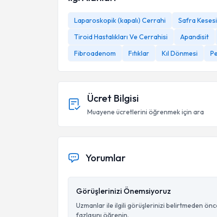
Laparoskopik (kapalı) Cerrahi
Safra Kesesi 
Tiroid Hastalıkları Ve Cerrahisi
Apandisit
Fibroadenom
Fıtıklar
Kıl Dönmesi
Pe
Ücret Bilgisi
Muayene ücretlerini öğrenmek için ara
Yorumlar
Görüşlerinizi Önemsiyoruz
Uzmanlar ile ilgili görüşlerinizi belirtmeden ön
fazlasını öğrenin.