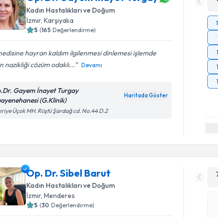
Kadın Hastalıkları ve Doğum
İzmir
, Karşıyaka
5
(
165
Değerlendirme)
edisine hayran kaldım ilgilenmesi dinlemesi işlemde
in nazikliği cözüm odaklı...
Devamı
.Dr. Gayem İnayet Turgay
Haritada Göster
ayenehanesi (G.Klinik)
riye Üçok MH. Rüştü Şardağ cd. No.44 D.2
Op. Dr. Sibel Barut
Kadın Hastalıkları ve Doğum
İzmir
, Menderes
5
(
30
Değerlendirme)