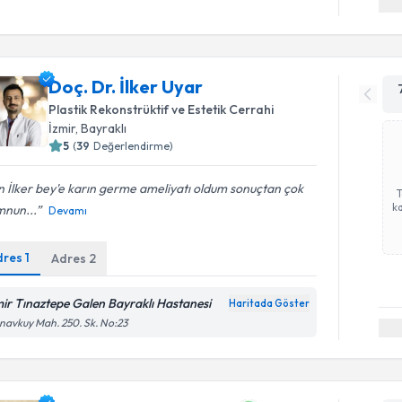
Doç. Dr. İlker Uyar
Plastik Rekonstrüktif ve Estetik Cerrahi
İzmir
, Bayraklı
5
(
39
Değerlendirme)
 İlker bey'e karın germe ameliyatı oldum sonuçtan çok
ka
nun...
Devamı
dres
1
Adres
2
mir Tınaztepe Galen Bayraklı Hastanesi
Haritada Göster
avkuy Mah. 250. Sk. No:23