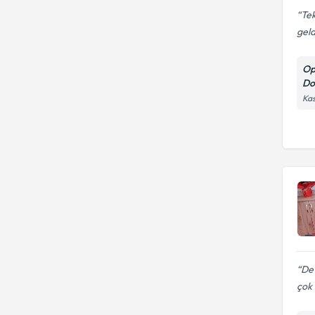
Tek
geld
Op
D
Kas
Dev
çok 