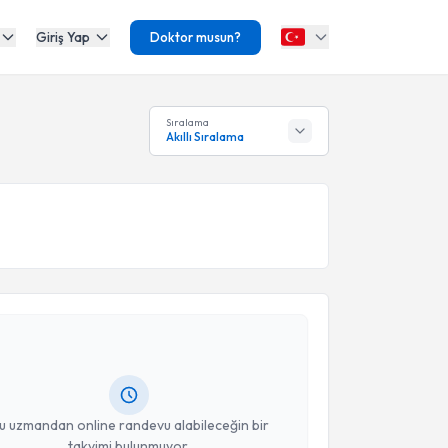
Giriş Yap
Doktor musun?
Sıralama
Akıllı Sıralama
akvimi Talebi
seyin Altuntaş
için randevu takvimi talebi oluşturun.
andan randevu almanız için bir takvim
ında e-posta ile bilgilendireceğiz.
resiniz
u uzmandan online randevu alabileceğin bir
takvimi bulunmuyor.