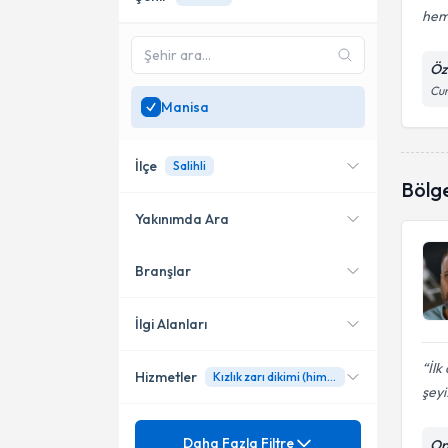
hem 
Öz
Cum
Manisa
İlçe
Salihli
Bölg
Yakınımda Ara
Branşlar
Konumuma yakın uzmanları
Yunusemre
göster
Salihli
İlgi Alanları
İlk
Hizmetler
Kızlık zarı dikimi (himenoplasti)
Kadın Hastalıkları ve Doğum
şeyi.
Ünvan
4 Boyutlu Ultrasonla Gebelik
Daha Fazla Filtre
Op