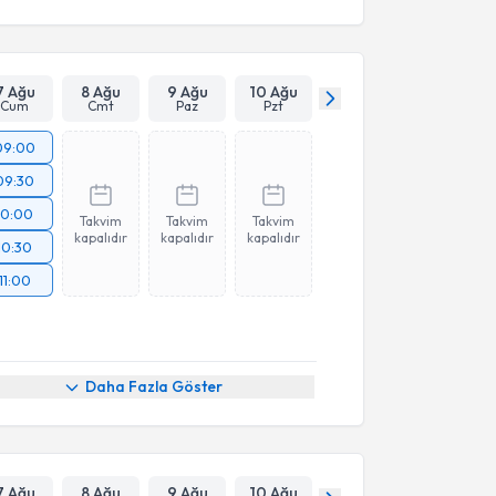
7 Ağu
8 Ağu
9 Ağu
10 Ağu
Cum
Cmt
Paz
Pzt
09:00
09:30
10:00
Takvim
Takvim
Takvim
kapalıdır
kapalıdır
kapalıdır
10:30
11:00
Daha Fazla Göster
7 Ağu
8 Ağu
9 Ağu
10 Ağu