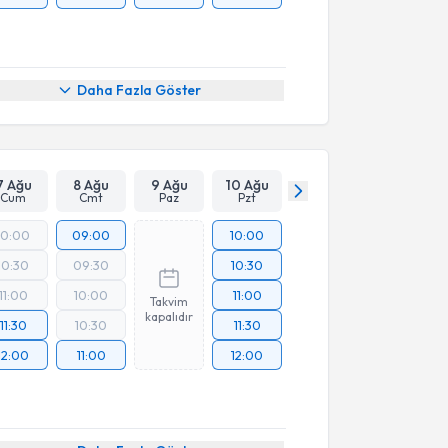
Daha Fazla Göster
7 Ağu
8 Ağu
9 Ağu
10 Ağu
Cum
Cmt
Paz
Pzt
10:00
09:00
10:00
10:30
09:30
10:30
11:00
10:00
11:00
Takvim
kapalıdır
11:30
10:30
11:30
12:00
11:00
12:00