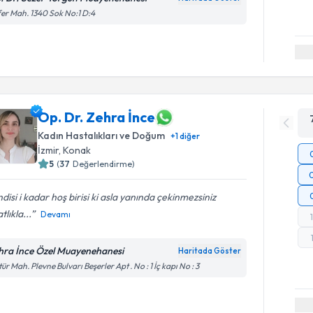
er Mah. 1340 Sok No:1 D:4
Op. Dr. Zehra İnce
Kadın Hastalıkları ve Doğum
+
1
diğer
İzmir
, Konak
5
(
37
Değerlendirme)
disi i kadar hoş birisi ki asla yanında çekinmezsiniz
tlıkla...
Devamı
hra İnce Özel Muayenehanesi
Haritada Göster
tür Mah. Plevne Bulvarı Beşerler Apt . No : 1 İç kapı No : 3