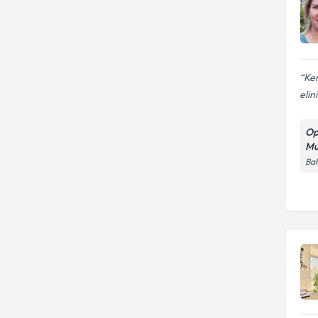
Ken
elin
Op
Mu
Bah