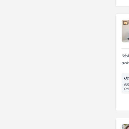
do
acik
Uz
652
Dai