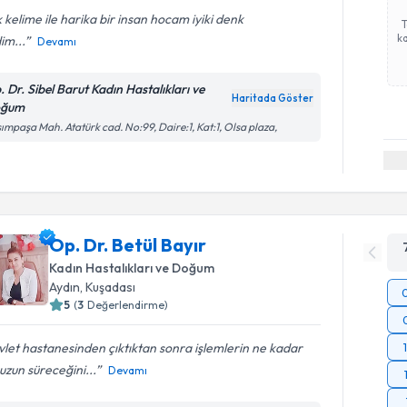
 kelime ile harika bir insan hocam iyiki denk
ka
im...
Devamı
. Dr. Sibel Barut Kadın Hastalıkları ve
Haritada Göster
oğum
ımpaşa Mah. Atatürk cad. No:99, Daire:1, Kat:1, Olsa plaza,
Op. Dr. Betül Bayır
Kadın Hastalıkları ve Doğum
Aydın
, Kuşadası
5
(
3
Değerlendirme)
let hastanesinden çıktıktan sonra işlemlerin ne kadar
uzun süreceğini...
Devamı