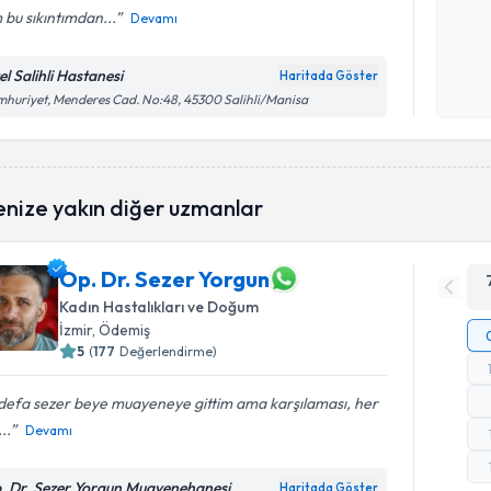
bu sıkıntımdan...
Devamı
Kişisel
okudum
el Salihli Hastanesi
Haritada Göster
işlenm
huriyet, Menderes Cad. No:48, 45300 Salihli/Manisa
enize yakın diğer uzmanlar
Op. Dr. Sezer Yorgun
Kadın Hastalıkları ve Doğum
İzmir
, Ödemiş
5
(
177
Değerlendirme)
 defa sezer beye muayeneye gittim ama karşılaması, her
..
Devamı
. Dr. Sezer Yorgun Muayenehanesi
Haritada Göster