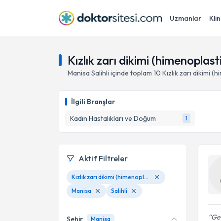
Uzmanlar
Klin
Kızlık zarı dikimi (himenoplasti
Manisa
Salihli
içinde toplam
10
Kızlık zarı dikimi (
İlgili Branşlar
Kadın Hastalıkları ve Doğum
1
Aktif Filtreler
Kızlık zarı dikimi (himenoplasti)
Manisa
Salihli
Gen
Şehir
Manisa