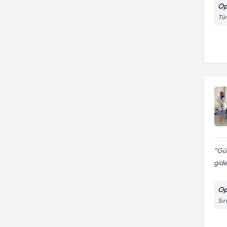
Op
Tür
Gül
gid
Op
Sır