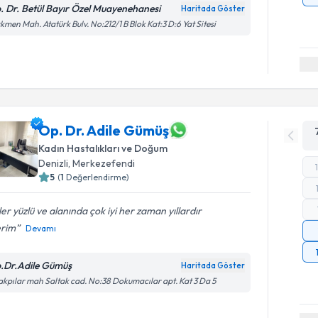
. Dr. Betül Bayır Özel Muayenehanesi
Haritada Göster
kmen Mah. Atatürk Bulv. No:212/1 B Blok Kat:3 D:6 Yat Sitesi
Op. Dr. Adile Gümüş
Kadın Hastalıkları ve Doğum
Denizli
, Merkezefendi
5
(
1
Değerlendirme)
er yüzlü ve alanında çok iyi her zaman yıllardır
erim
Devamı
.Dr.Adile Gümüş
Haritada Göster
akpılar mah Saltak cad. No:38 Dokumacılar apt. Kat 3 Da 5