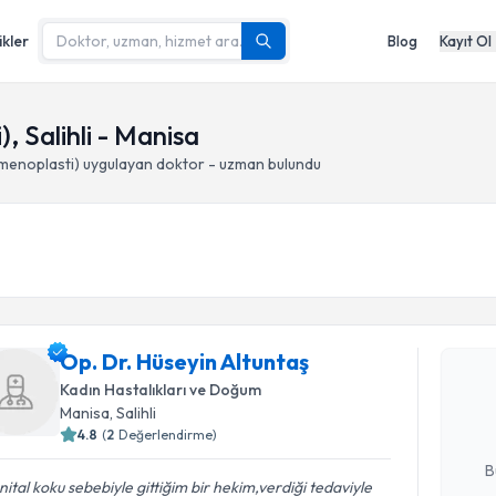
ikler
Blog
Kayıt Ol
), Salihli - Manisa
himenoplasti)
uygulayan doktor - uzman bulundu
Randevu T
Op. Dr. Hü
Op. Dr. Hüseyin Altuntaş
Size bu uzm
Kadın Hastalıkları ve Doğum
hazırlandığ
Manisa
, Salihli
4.8
(
2
Değerlendirme)
E-posta Ad
B
ital koku sebebiyle gittiğim bir hekim,verdiği tedaviyle