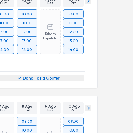
Cum
Cmt
Paz
Pzt
10:00
10:00
10:00
11:00
11:00
11:00
12:00
12:00
12:00
Takvim
kapalıdır
13:00
13:00
13:00
14:00
14:00
14:00
Daha Fazla Göster
7 Ağu
8 Ağu
9 Ağu
10 Ağu
Cum
Cmt
Paz
Pzt
09:30
09:30
10:00
10:00