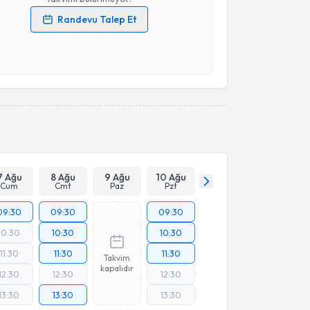
Randevu Talep Et
 verilerimin işlenmesine ilişkin
Aydınlatma Metni
'ni
 ve kişisel verilerimin belirtilen kapsamda
esini kabul ediyorum.
Takvim Talebini Gönder
7 Ağu
8 Ağu
9 Ağu
10 Ağu
Cum
Cmt
Paz
Pzt
09:30
09:30
09:30
10:30
10:30
10:30
11:30
11:30
11:30
Takvim
kapalıdır
12:30
12:30
12:30
13:30
13:30
13:30