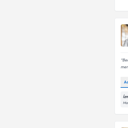
Ben
mem
A
İz
Man