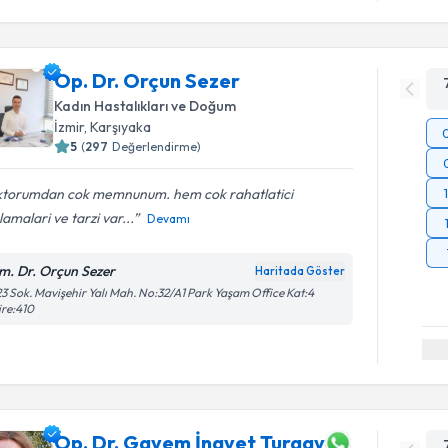
Op. Dr. Orçun Sezer
Kadın Hastalıkları ve Doğum
İzmir
, Karşıyaka
5
(
297
Değerlendirme)
ktorumdan cok memnunum. hem cok rahatlatici
lamalari ve tarzi var...
Devamı
m. Dr. Orçun Sezer
Haritada Göster
3 Sok. Mavişehir Yalı Mah. No:32/A1 Park Yaşam Office Kat:4
re:410
Op. Dr. Gayem İnayet Turgay