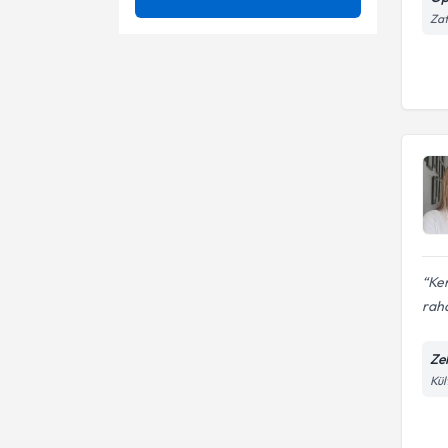
Muayenesi
Zaf
Adet Ağrıları (Dismenore)
Aşılama(iui)
Adet Düzensizlikleri
Dilatasyon ve kürtaj
Op. Dr.
Adneksit
Endometriyal biyopsi
Ağrılı Cinsel İlişki (Disparoni)
Endoskopik lazer cerrahisi
Ağrısız Doğum (Epidural
Endoskopik operasyonlar
Anestezi)
Aşılama (İUİ)
Endoskopi
Aşırı Aktif Mesane
Ken
Gebe takibi
raha
Aşırı Ay Başı (adet) Kanaması
Gebelik sonlandırma
Ze
Barsak sarkması (Rektosel)
Genital kanser
Kül
Histerosalpingografi (hsg)