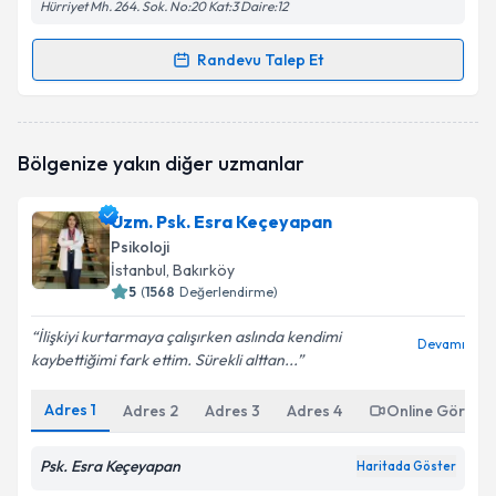
Hürriyet Mh. 264. Sok. No:20 Kat:3 Daire:12
Randevu Talep Et
Randevu Takvimi Talebi
Psk. Dan. Samed Bayram
için randevu takvimi talebi
Bölgenize yakın diğer uzmanlar
oluşturun. Size bu uzmandan randevu almanız için bir
takvim hazırlandığında e-posta ile bilgilendireceğiz.
Uzm. Psk. Esra Keçeyapan
E-posta Adresiniz
Psikoloji
İstanbul
, Bakırköy
5
(
1568
Değerlendirme)
İlişkiyi kurtarmaya çalışırken aslında kendimi
Kişisel verilerimin işlenmesine ilişkin
Aydınlatma
Devamı
kaybettiğimi fark ettim. Sürekli alttan...
Metni
'ni okudum ve kişisel verilerimin belirtilen
kapsamda işlenmesini kabul ediyorum.
Adres
1
Adres
2
Adres
3
Adres
4
Online Görüşm
Takvim Talebini Gönder
Psk. Esra Keçeyapan
Haritada Göster