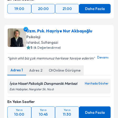
19:00
20:00
21:00
Daha Fazla
Uzm. Psk. Hayriye Nur Akbaşoğlu
Psikoloji
İstanbul
, Sultangazi
5
(
4
Değerlendirme)
Devamı
işinin ehli biz çok memnunuz herkese tavsiye ederim
Adres
1
Adres
2
Online Görüşme
İyice Hisset Psikolojik Danışmanlık Merkezi
Haritada Göster
Eski Habipler, Nergisler Sk. No:6
En Yakın Saatler
Yarın
Yarın
Yarın
Daha Fazla
10:00
10:45
11:30