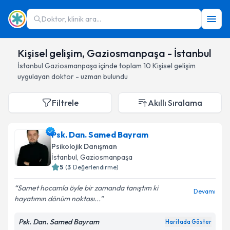
Doktor, klinik ara...
Kişisel gelişim, Gaziosmanpaşa - İstanbul
İstanbul
Gaziosmanpaşa
içinde toplam
10
Kişisel gelişim
uygulayan doktor - uzman bulundu
Filtrele
Akıllı Sıralama
Psk. Dan. Samed Bayram
Psikolojik Danışman
İstanbul
, Gaziosmanpaşa
5
(
3
Değerlendirme)
Samet hocamla öyle bir zamanda tanıştım ki
Devamı
hayatımın dönüm noktası...
Psk. Dan. Samed Bayram
Haritada Göster