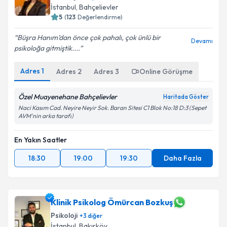
İstanbul
, Bahçelievler
5
(
123
Değerlendirme)
Büşra Hanım’dan önce çok pahalı, çok ünlü bir
Devamı
psikoloğa gitmiştik....
Adres
1
Adres
2
Adres
3
Online Görüşme
Özel Muayenehane Bahçelievler
Haritada Göster
Naci Kasım Cad. Neyire Neyir Sok. Baran Sitesi C1 Blok No:18 D:3 (Sepet
AVM'nin arka tarafı)
En Yakın Saatler
18:30
19:00
19:30
Daha Fazla
Klinik Psikolog Ömürcan Bozkuş
Psikoloji
+
3
diğer
İstanbul
, Bakırköy