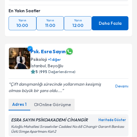
En Yakın Saatler
Yarın
Yarın
Yarın
Daha Fazla
10:00
11:00
12:00
Psk. Esra Sayın
Psikoloji
+
1
diğer
İstanbul
, Beyoğlu
5
(
995
Değerlendirme)
Çift danışmanlığı sürecinde yollarımızın kesişmiş
Devamı
olması büyük bir şans oldu....
Adres
1
Online Görüşme
ESRA SAYIN PSİKOAKADEMİ CİHANGİR
Haritada Göster
Kuloğlu Mahallesi Sıraselviler Caddesi No:68 Cihangir Garanti Bankası
Üstü Simge Apartmanı Kat:2