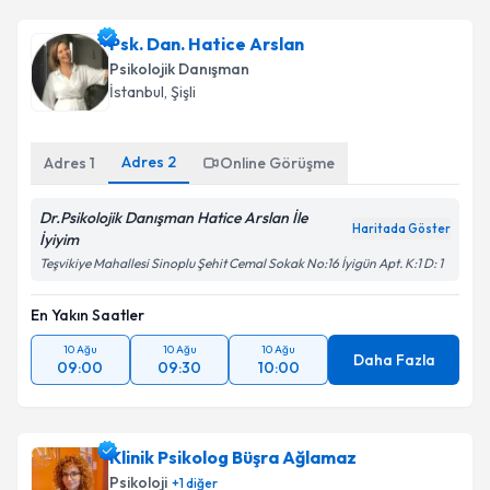
Psk. Dan. Hatice Arslan
Psikolojik Danışman
İstanbul
, Şişli
Adres
2
Adres
1
Online Görüşme
Dr.Psikolojik Danışman Hatice Arslan İle
Haritada Göster
İyiyim
Teşvikiye Mahallesi Sinoplu Şehit Cemal Sokak No:16 İyigün Apt. K:1 D: 1
En Yakın Saatler
10 Ağu
10 Ağu
10 Ağu
Daha Fazla
09:00
09:30
10:00
Klinik Psikolog Büşra Ağlamaz
Psikoloji
+
1
diğer