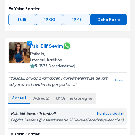
En Yakın Saatler
18:15
19:00
19:45
Daha Fazla
Psk. Elif Sevim
Psikoloji
İstanbul
, Kadıköy
5
(
1573
Değerlendirme)
Yaklaşık birkaç aydır düzenli görüşmelerimize devam
Devamı
ediyoruz ve hayatımda gerçekten...
Adres
1
Adres
2
Online Görüşme
Psk. Elif Sevim (İstanbul)
Haritada Göster
Bağdat Caddesi Uğur Apartmanı No:72 Daire:4 (Fenerbahçe Mahallesi)
En Yakın Saatler