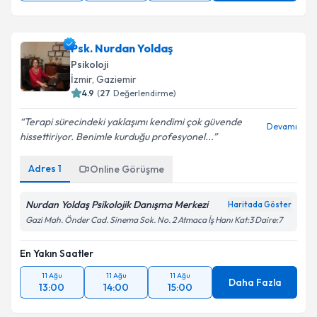
Psk. Nurdan Yoldaş
Psikoloji
İzmir
, Gaziemir
4.9
(
27
Değerlendirme)
Terapi sürecindeki yaklaşımı kendimi çok güvende
Devamı
hissettiriyor. Benimle kurduğu profesyonel...
Adres
1
Online Görüşme
Nurdan Yoldaş Psikolojik Danışma Merkezi
Haritada Göster
Gazi Mah. Önder Cad. Sinema Sok. No. 2 Atmaca İş Hanı Kat:3 Daire:7
En Yakın Saatler
11 Ağu
11 Ağu
11 Ağu
Daha Fazla
13:00
14:00
15:00