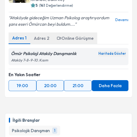
5
(
141
Değerlendirme)
Ataköyde gideceğim Uzman Psikolog araştırıyordum
Devamı
şans eseri Ömürcan beyi buldum....
Adres
1
Adres
2
Online Görüşme
Ömür Psikoloji Ataköy Danışmanlık
Haritada Göster
Ataköy 7-8-9-10. Kısım
En Yakın Saatler
19:00
20:00
21:00
Daha Fazla
İlgili Branşlar
Psikolojik Danışman
1