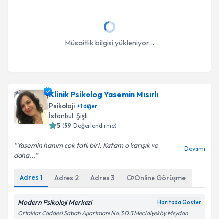
Müsaitlik bilgisi yükleniyor...
Klinik Psikolog Yasemin Mısırlı
Psikoloji
+
1
diğer
İstanbul
, Şişli
5
(
59
Değerlendirme)
Yasemin hanım çok tatlı biri. Kafam o karışık ve
Devamı
daha...
Adres
1
Adres
2
Adres
3
Online Görüşme
Modern Psikoloji Merkezi
Haritada Göster
Ortaklar Caddesi Sabah Apartmanı No:3 D:3 Mecidiyeköy Meydan