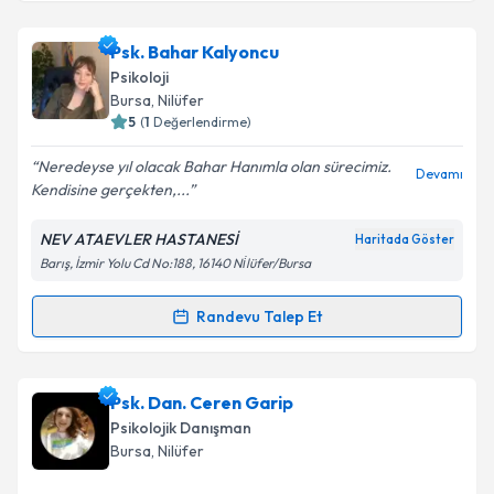
Psk. Bahar Kalyoncu
Psikoloji
Bursa
, Nilüfer
5
(
1
Değerlendirme)
Neredeyse yıl olacak Bahar Hanımla olan sürecimiz.
Devamı
Kendisine gerçekten,...
NEV ATAEVLER HASTANESİ
Haritada Göster
Barış, İzmir Yolu Cd No:188, 16140 Ni̇lüfer/Bursa
Randevu Talep Et
Randevu Takvimi Talebi
Psk. Bahar Kalyoncu
için randevu takvimi talebi
Psk. Dan. Ceren Garip
oluşturun. Size bu uzmandan randevu almanız için bir
Psikolojik Danışman
takvim hazırlandığında e-posta ile bilgilendireceğiz.
Bursa
, Nilüfer
E-posta Adresiniz