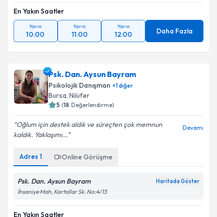
En Yakın Saatler
Yarın
Yarın
Yarın
Daha Fazla
10:00
11:00
12:00
Psk. Dan. Aysun Bayram
Psikolojik Danışman
+
1
diğer
Bursa
, Nilüfer
5
(
18
Değerlendirme)
Oğlum için destek aldık ve süreçten çok memnun
Devamı
kaldık. Yaklaşımı...
Adres
1
Online Görüşme
Psk. Dan. Aysun Bayram
Haritada Göster
İhsaniye Mah, Kartallar Sk. No:4/13
En Yakın Saatler