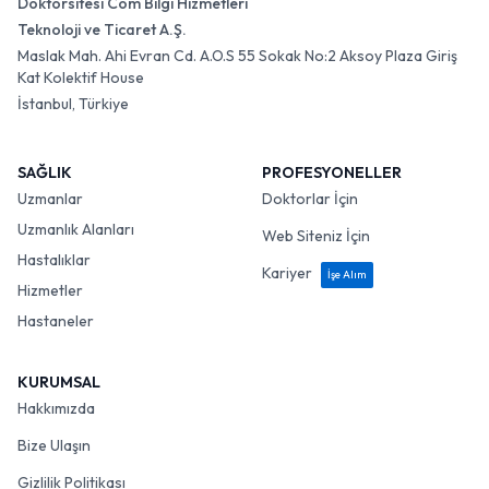
Doktorsitesi Com Bilgi Hizmetleri
Teknoloji ve Ticaret A.Ş.
Maslak Mah. Ahi Evran Cd. A.O.S 55 Sokak No:2 Aksoy Plaza Giriş
Kat Kolektif House
İstanbul, Türkiye
SAĞLIK
PROFESYONELLER
Uzmanlar
Doktorlar İçin
Uzmanlık Alanları
Web Siteniz İçin
Hastalıklar
Kariyer
İşe Alım
Hizmetler
Hastaneler
KURUMSAL
Hakkımızda
Bize Ulaşın
Gizlilik Politikası