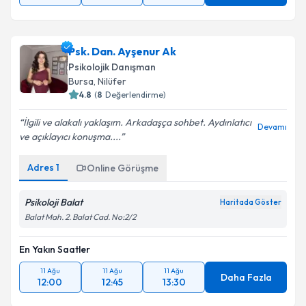
Psk. Dan. Ayşenur Ak
Psikolojik Danışman
Bursa
, Nilüfer
4.8
(
8
Değerlendirme)
İlgili ve alakalı yaklaşım. Arkadaşça sohbet. Aydınlatıcı
Devamı
ve açıklayıcı konuşma....
Adres
1
Online Görüşme
Psikoloji Balat
Haritada Göster
Balat Mah. 2. Balat Cad. No:2/2
En Yakın Saatler
11 Ağu
11 Ağu
11 Ağu
Daha Fazla
12:00
12:45
13:30