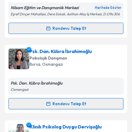
Nilsam Eğitim ve Danışmanlık Merkezi
Haritada Göster
Kişisel verilerimin işlenmesine ilişkin
Aydınlatma
Eşref Dinçer Mahallesi, Dere Sokak, Asilhan Atay İş Merkezi, D:Ofis 306
Metni
'ni okudum ve kişisel verilerimin belirtilen
kapsamda işlenmesini kabul ediyorum.
Randevu Talep Et
Randevu Takvimi Talebi
Takvim Talebini Gönder
Psk. Dan. Nilsu Nur Avcı
için randevu takvimi talebi
Psk. Dan. Kübra İbrahimoğlu
oluşturun. Size bu uzmandan randevu almanız için bir
Psikolojik Danışman
takvim hazırlandığında e-posta ile bilgilendireceğiz.
Bursa
, Osmangazi
E-posta Adresiniz
Psk. Dan. Kübra İbrahimoğlu
Osmangazi
Kişisel verilerimin işlenmesine ilişkin
Aydınlatma
Randevu Talep Et
Randevu Takvimi Talebi
Metni
'ni okudum ve kişisel verilerimin belirtilen
kapsamda işlenmesini kabul ediyorum.
Psk. Dan. Kübra İbrahimoğlu
için randevu takvimi
Klinik Psikolog Duygu Dervişoğlu