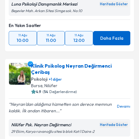
Luna Psikoloji Danışmanlık Merkezi
Haritada Göster
Beşevler Mah. Arkan Sitesi Simge sok. No:10
En Yakın Saatler
11 Ağu
11 Ağu
11 Ağu
Daha Fazla
10:00
11:00
12:00
Klinik Psikolog Neyran Değirmenci
Çeribaş
Psikoloji
+
1
diğer
Bursa
, Nilüfer
4.9
(
54
Değerlendirme)
Neyran’dan aldığımız hizmetten son derece memnun
Devamı
kaldık. İlk andan itibaren...
Nilüfer Psk. Neyran Değirmenci
Haritada Göster
29 Ekim, Karya rızvanoğlu sitesi b blok Kat:1 Daire :2