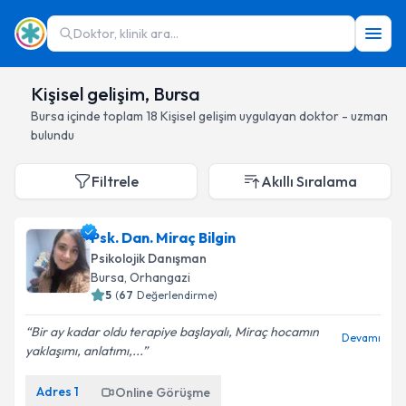
Doktor, klinik ara...
Kişisel gelişim, Bursa
Bursa
içinde toplam
18
Kişisel gelişim
uygulayan doktor - uzman
bulundu
Filtrele
Akıllı Sıralama
Psk. Dan. Miraç Bilgin
Psikolojik Danışman
Bursa
, Orhangazi
5
(
67
Değerlendirme)
Bir ay kadar oldu terapiye başlayalı, Miraç hocamın
Devamı
yaklaşımı, anlatımı,...
Adres
1
Online Görüşme