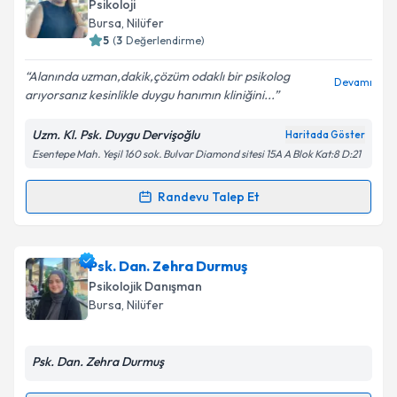
talebi oluşturun. Size bu uzmandan randevu almanız
Takvim Talebini Gönder
Psikoloji
için bir takvim hazırlandığında e-posta ile
Bursa
, Nilüfer
bilgilendireceğiz.
5
(
3
Değerlendirme)
E-posta Adresiniz
Alanında uzman,dakik,çözüm odaklı bir psikolog
Devamı
arıyorsanız kesinlikle duygu hanımın kliniğini...
Uzm. Kl. Psk. Duygu Dervişoğlu
Haritada Göster
Esentepe Mah. Yeşil 160 sok. Bulvar Diamond sitesi 15A A Blok Kat:8 D:21
Kişisel verilerimin işlenmesine ilişkin
Aydınlatma
Metni
'ni okudum ve kişisel verilerimin belirtilen
kapsamda işlenmesini kabul ediyorum.
Randevu Talep Et
Randevu Takvimi Talebi
Takvim Talebini Gönder
Klinik Psikolog Duygu Dervişoğlu
için randevu
Psk. Dan. Zehra Durmuş
takvimi talebi oluşturun. Size bu uzmandan randevu
Psikolojik Danışman
almanız için bir takvim hazırlandığında e-posta ile
Bursa
, Nilüfer
bilgilendireceğiz.
E-posta Adresiniz
Psk. Dan. Zehra Durmuş