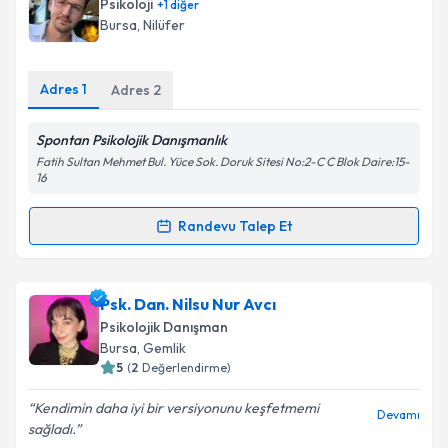
Psikoloji
+
1
diğer
takvim hazırlandığında e-posta ile bilgilendireceğiz.
Bursa
, Nilüfer
E-posta Adresiniz
Adres
1
Adres
2
Spontan Psikolojik Danışmanlık
Kişisel verilerimin işlenmesine ilişkin
Aydınlatma
Fatih Sultan Mehmet Bul. Yüce Sok. Doruk Sitesi No:2-C C Blok Daire:15-
Metni
'ni okudum ve kişisel verilerimin belirtilen
16
kapsamda işlenmesini kabul ediyorum.
Randevu Talep Et
Randevu Takvimi Talebi
Takvim Talebini Gönder
Psk. İlkay Altay
için randevu takvimi talebi oluşturun.
Psk. Dan. Nilsu Nur Avcı
Size bu uzmandan randevu almanız için bir takvim
Psikolojik Danışman
hazırlandığında e-posta ile bilgilendireceğiz.
Bursa
, Gemlik
5
(
2
Değerlendirme)
E-posta Adresiniz
Kendimin daha iyi bir versiyonunu keşfetmemi
Devamı
sağladı.