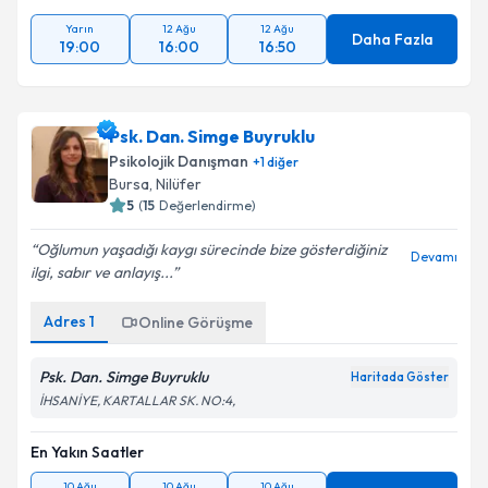
Yarın
12 Ağu
12 Ağu
Daha Fazla
19:00
16:00
16:50
Psk. Dan. Simge Buyruklu
Psikolojik Danışman
+
1
diğer
Bursa
, Nilüfer
5
(
15
Değerlendirme)
Oğlumun yaşadığı kaygı sürecinde bize gösterdiğiniz
Devamı
ilgi, sabır ve anlayış...
Adres
1
Online Görüşme
Psk. Dan. Simge Buyruklu
Haritada Göster
İHSANİYE, KARTALLAR SK. NO:4,
En Yakın Saatler
10 Ağu
10 Ağu
10 Ağu