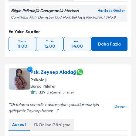
Bilgin Psikolojik Danışmanlık Merkezi
Haritada Göster
Camiikebir Mah. Dervişbey Cad. No:11 Bektaş İş Merkezi Kat:3 No:8
En Yakın Saatler
Yarın
Yarın
Yarın
Daha Fazla
11:00
12:00
14:00
Psk. Zeynep Aladağ
Psikoloji
Bursa
, Nilüfer
5
(
129
Değerlendirme)
Ortalama senedir hastası olan çocuklarımız için
Devamı
gittiğimiz Zeynep hanım...
Adres
1
Online Görüşme