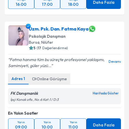
Daha Fazla
16:00
17:00
18:00
Uzm. Psk. Dan. Fatma Kaya
Psikolojik Danışman
Bursa
, Nilüfer
5
(
17
Değerlendirme)
Fatma hanıma tüm bu süreçte profesyonel yaklaşımı,
Devamı
Samimiyeti, güler yüzü...
Adres
1
Online Görüşme
FK Danışmanlık
Haritada Göster
İpçi Konak ofis , No :6 Kat :1 / D:3
En Yakın Saatler
Yarın
Yarın
Yarın
Daha Fazla
09:00
10:00
11:00