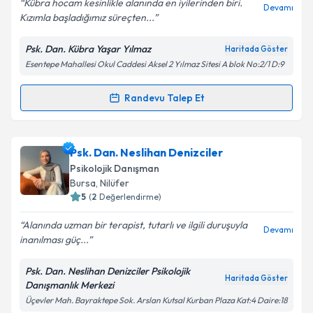
Kübra hocam kesinlikle alanında en iyilerinden biri.
Devamı
Kızımla başladığımız süreçten...
Psk. Dan. Kübra Yaşar Yılmaz
Haritada Göster
Esentepe Mahallesi Okul Caddesi Aksel 2 Yılmaz Sitesi A blok No:2/1 D:9
Kişisel verilerimin işlenmesine ilişkin
Aydınlatma
Metni
'ni okudum ve kişisel verilerimin belirtilen
kapsamda işlenmesini kabul ediyorum.
Randevu Talep Et
Randevu Takvimi Talebi
Takvim Talebini Gönder
Dr. Psk. Dan. Kübra Yaşar Yılmaz
için randevu
Psk. Dan. Neslihan Denizciler
takvimi talebi oluşturun. Size bu uzmandan randevu
Psikolojik Danışman
almanız için bir takvim hazırlandığında e-posta ile
Bursa
, Nilüfer
bilgilendireceğiz.
5
(
2
Değerlendirme)
E-posta Adresiniz
Alanında uzman bir terapist, tutarlı ve ilgili duruşuyla
Devamı
inanılması güç...
Psk. Dan. Neslihan Denizciler Psikolojik
Haritada Göster
Danışmanlık Merkezi
Kişisel verilerimin işlenmesine ilişkin
Aydınlatma
Üçevler Mah. Bayraktepe Sok. Arslan Kutsal Kurban Plaza Kat:4 Daire:18
Metni
'ni okudum ve kişisel verilerimin belirtilen