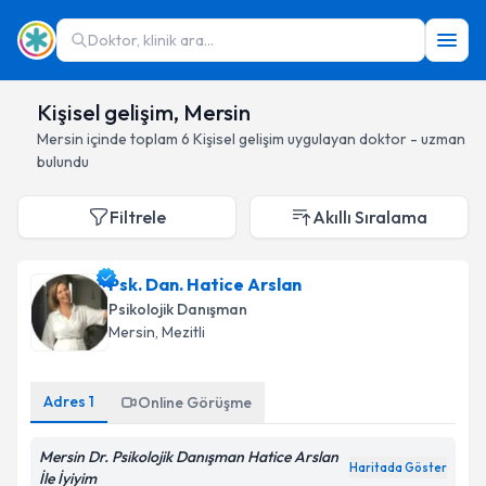
Doktor, klinik ara...
Kişisel gelişim, Mersin
Mersin
içinde toplam
6
Kişisel gelişim
uygulayan doktor - uzman
bulundu
Filtrele
Akıllı Sıralama
Psk. Dan. Hatice Arslan
Psikolojik Danışman
Mersin
, Mezitli
Adres
1
Online Görüşme
Mersin Dr. Psikolojik Danışman Hatice Arslan
Haritada Göster
İle İyiyim