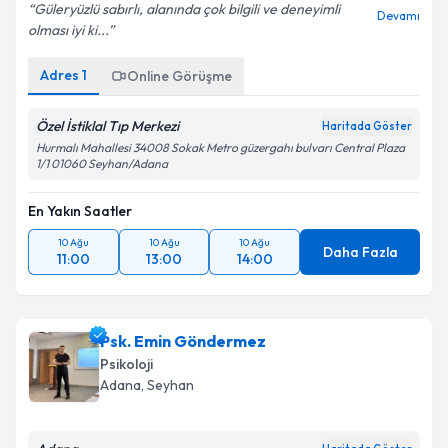
Güleryüzlü sabırlı, alanında çok bilgili ve deneyimli
Devamı
olması iyi ki...
Adres
1
Online Görüşme
Özel İstiklal Tıp Merkezi
Haritada Göster
Hurmalı Mahallesi 34008 Sokak Metro güzergahı bulvarı Central Plaza
1/1 01060 Seyhan/Adana
En Yakın Saatler
10 Ağu
10 Ağu
10 Ağu
Daha Fazla
11:00
13:00
14:00
Psk. Emin Göndermez
Psikoloji
Adana
, Seyhan