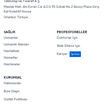
Teknoloji ve Ticaret A.Ş.
Maslak Mah. Ahi Evran Cd. A.O.S 55 Sokak No:2 Aksoy Plaza Giriş
Kat Kolektif House
İstanbul, Türkiye
SAĞLIK
PROFESYONELLER
Uzmanlar
Doktorlar İçin
Uzmanlık Alanları
Web Siteniz İçin
Hastalıklar
Kariyer
İşe Alım
Hizmetler
Hastaneler
KURUMSAL
Hakkımızda
Bize Ulaşın
Gizlilik Politikası