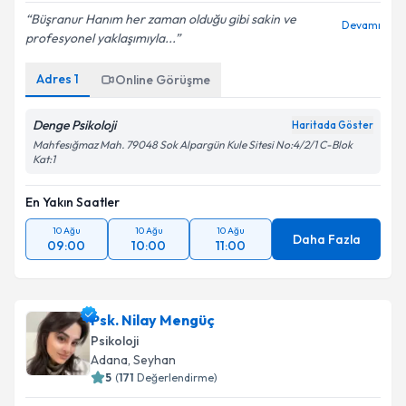
Büşranur Hanım her zaman olduğu gibi sakin ve
Kişisel verilerimin işlenmesine ilişkin
Aydınlatma
Devamı
profesyonel yaklaşımıyla...
Metni
'ni okudum ve kişisel verilerimin belirtilen
kapsamda işlenmesini kabul ediyorum.
Adres
1
Online Görüşme
Takvim Talebini Gönder
Denge Psikoloji
Haritada Göster
Mahfesığmaz Mah. 79048 Sok Alpargün Kule Sitesi No:4/2/1 C-Blok
Kat:1
En Yakın Saatler
10 Ağu
10 Ağu
10 Ağu
Daha Fazla
09:00
10:00
11:00
Psk. Nilay Mengüç
Psikoloji
Adana
, Seyhan
5
(
171
Değerlendirme)