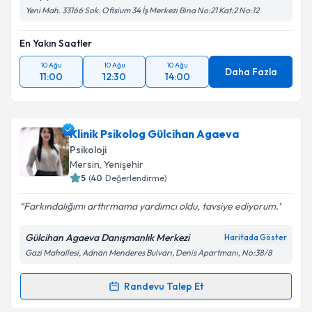
Yeni Mah. 33166 Sok. Ofisium 34 İş Merkezi Bina No:21 Kat:2 No:12
En Yakın Saatler
10 Ağu
10 Ağu
10 Ağu
Daha Fazla
11:00
12:30
14:00
Klinik Psikolog Gülcihan Agaeva
Psikoloji
Mersin
, Yenişehir
5
(
40
Değerlendirme)
Farkındalığımı arttırmama yardımcı oldu, tavsiye ediyorum.
Gülcihan Agaeva Danışmanlık Merkezi
Haritada Göster
Gazi Mahallesi, Adnan Menderes Bulvarı, Denis Apartmanı, No:38/8
Randevu Talep Et
Randevu Takvimi Talebi