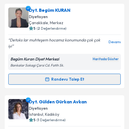
Dyt. Begüm KURAN
Diyetisyen
Çanakkale
, Merkez
5
(
2
Değerlendirme)
Detoks lar muhteşem hocamız konumunda çok çok
Devamı
iyi
Begüm Kuran Diyet Merkezi
Haritada Göster
Bankalar Sokagi Çarsi Cd. Fatih Sk.
Randevu Talep Et
Randevu Takvimi Talebi
Dyt. Begüm KURAN
için randevu takvimi talebi
Dyt. Gülden Gürkan Avkan
oluşturun. Size bu uzmandan randevu almanız için bir
Diyetisyen
takvim hazırlandığında e-posta ile bilgilendireceğiz.
İstanbul
, Kadıköy
5
(
1
Değerlendirme)
E-posta Adresiniz