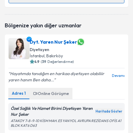
Randevu Takvimi Talebi
Dyt. Gülnur Kuran
için randevu takvimi talebi
Bölgenize yakın diğer uzmanlar
oluşturun. Size bu uzmandan randevu almanız için bir
takvim hazırlandığında e-posta ile bilgilendireceğiz.
Dyt. Yaren Nur Şeker
E-posta Adresiniz
Diyetisyen
İstanbul
, Bakırköy
4.9
(
39
Değerlendirme)
Kişisel verilerimin işlenmesine ilişkin
Aydınlatma
Hayatımda tanıdığım en harikaa diyetisyen olabiliiir
Devamı
Metni
'ni okudum ve kişisel verilerimin belirtilen
yaren hanım Ben daha...
kapsamda işlenmesini kabul ediyorum.
Adres
1
Online Görüşme
Takvim Talebini Gönder
Özel Sağlık Ve Hizmet Birimi Diyetisyen Yaren
Haritada Göster
Nur Şeker
ATAKOY 7-8-9-10 KİSM MAH. E5 YANYOL AVRUPA REZİDANS OFİS A1
BLOK KAT6 D63