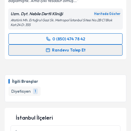
başlamıştık. Ama iyiki tesadüf olmuş...
Uzm. Dyt. Nebile Dertli Kliniği
Haritada Göster
Atatürk Mh. Ertuğrul Gazi Sk. Metropol İstanbul Sitesi No:2B C1 Blok
Kat:24 D: 355
0 (850) 474 78 42
Randevu Takvimi Talebi
Randevu Talep Et
Uzm. Dyt. Nebile Dertli
için randevu takvimi talebi
oluşturun. Size bu uzmandan randevu almanız için bir
takvim hazırlandığında e-posta ile bilgilendireceğiz.
İlgili Branşlar
E-posta Adresiniz
Diyetisyen
1
Kişisel verilerimin işlenmesine ilişkin
Aydınlatma
İstanbul İlçeleri
Metni
'ni okudum ve kişisel verilerimin belirtilen
kapsamda işlenmesini kabul ediyorum.