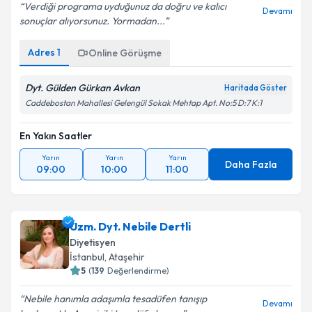
Verdiği programa uyduğunuz da doğru ve kalıcı
Devamı
sonuçlar alıyorsunuz. Yormadan...
Adres
1
Online Görüşme
Kişisel verilerimin işlenmesine ilişkin
Aydınlatma
Metni
'ni okudum ve kişisel verilerimin belirtilen
kapsamda işlenmesini kabul ediyorum.
Dyt. Gülden Gürkan Avkan
Haritada Göster
Caddebostan Mahallesi Gelengül Sokak Mehtap Apt. No:5 D:7 K:1
Takvim Talebini Gönder
En Yakın Saatler
Yarın
Yarın
Yarın
Daha Fazla
09:00
10:00
11:00
Uzm. Dyt. Nebile Dertli
Diyetisyen
İstanbul
, Ataşehir
5
(
139
Değerlendirme)
Nebile hanımla adaşımla tesadüfen tanışıp
Devamı