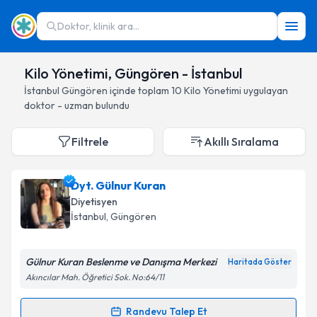
Doktor, klinik ara...
Kilo Yönetimi, Güngören - İstanbul
İstanbul
Güngören
içinde toplam
10
Kilo Yönetimi
uygulayan
doktor - uzman bulundu
Filtrele
Akıllı Sıralama
Dyt. Gülnur Kuran
Diyetisyen
İstanbul
, Güngören
Gülnur Kuran Beslenme ve Danışma Merkezi
Haritada Göster
Akıncılar Mah. Öğretici Sok. No:64/11
Randevu Talep Et