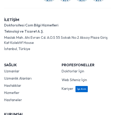
İLETİŞİM
Doktorsitesi Com Bilgi Hizmetleri
Teknoloji ve Ticaret A.Ş.
Maslak Mah. Ahi Evran Cd. A.O.S 55 Sokak No:2 Aksoy Plaza Giriş
Kat Kolektif House
İstanbul, Türkiye
SAĞLIK
PROFESYONELLER
Uzmanlar
Doktorlar İçin
Uzmanlık Alanları
Web Siteniz İçin
Hastalıklar
Kariyer
İşe Alım
Hizmetler
Hastaneler
KURUMSAL