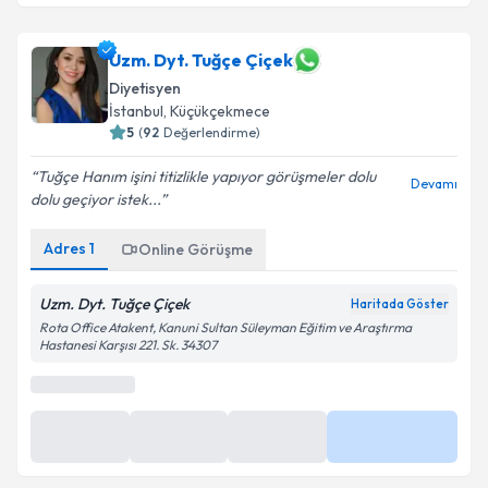
Uzm. Dyt. Tuğçe Çiçek
Diyetisyen
İstanbul
, Küçükçekmece
5
(
92
Değerlendirme)
Tuğçe Hanım işini titizlikle yapıyor görüşmeler dolu
Devamı
dolu geçiyor istek...
Adres
1
Online Görüşme
Uzm. Dyt. Tuğçe Çiçek
Haritada Göster
Rota Office Atakent, Kanuni Sultan Süleyman Eğitim ve Araştırma
Hastanesi Karşısı 221. Sk. 34307