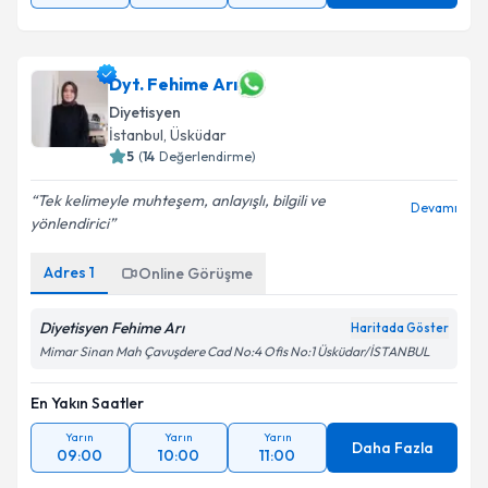
Dyt. Fehime Arı
Diyetisyen
İstanbul
, Üsküdar
5
(
14
Değerlendirme)
Tek kelimeyle muhteşem, anlayışlı, bilgili ve
Devamı
yönlendirici
Adres
1
Online Görüşme
Diyetisyen Fehime Arı
Haritada Göster
Mimar Sinan Mah Çavuşdere Cad No:4 Ofis No:1 Üsküdar/İSTANBUL
En Yakın Saatler
Yarın
Yarın
Yarın
Daha Fazla
09:00
10:00
11:00