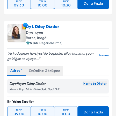
Yarın
Yarın
Yarın
Daha Fazla
09:30
10:00
10:30
Dyt. Dilay Dizdar
Diyetisyen
Bursa
, İnegöl
5
(
60
Değerlendirme)
Arkadaşımın tavsiyesi ile başladım dilay hanıma, şuan
Devamı
geldiğim seviyeye...
Adres
1
Online Görüşme
Diyetisyen Dilay Dizdar
Haritada Göster
Kemal Paşa Mah. Bizim Sok. No :1 D:2
En Yakın Saatler
Yarın
Yarın
Yarın
Daha Fazla
09:00
10:00
11:00