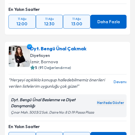
En Yakın Saatler
11 Ağu
11 Ağu
11 Ağu
Daha Fazla
12:00
12:30
13:00
Dyt. Bengü Ünal Çakmak
Diyetisyen
İzmir
, Bornova
5
(
91
Değerlendirme)
Herşeyi açıklıkla konuşup halledebilmemiz önerileri
Devamı
verilen listelerim uygunluğu çok güzel
Dyt. Bengü Ünal Beslenme ve Diyet
Haritada Göster
Danışmanlığı
Çınar Mah. 5003/2 Sok. Daire No: 8 D:19 Passa Plaza
En Yakın Saatler