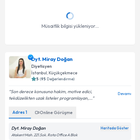
Müsaitlik bilgisi yükleniyor...
Dyt. Miray Doğan
Diyetisyen
İstanbul
, Küçükçekmece
5
(
95
Değerlendirme)
Son derece konusuna hakim, motive edici,
Devamı
tekdüzelikten uzak listeler programlayan,...
Adres
1
Online Görüşme
Dyt. Miray Doğan
Haritada Göster
Atakent Mah. 221.Sok. Rota Office A Blok