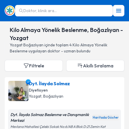
Doktor, klinik ara...
Kilo Almaya Yönelik Beslenme, Boğazlıyan -
Yozgat
Yozgat
Boğazlıyan
içinde toplam
4
Kilo Almaya Yönelik
Beslenme
uygulayan doktor - uzman bulundu
Filtrele
Akıllı Sıralama
Dyt. İlayda Solmaz
Diyetisyen
Yozgat
, Boğazlıyan
Dyt. İlayda Solmaz Beslenme ve Danışmanlık
Haritada Göster
Merkezi
Mevlana Mahallesi Çelebi Sokak No:6/AB A Blok D:21 Zemin Kat