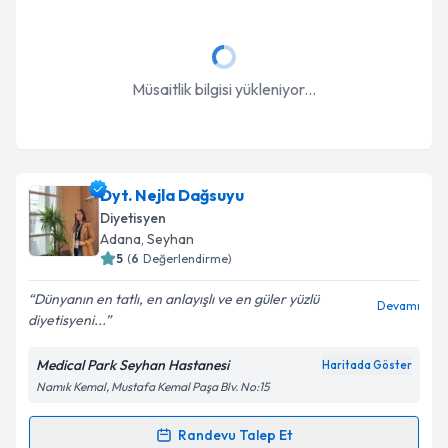
Müsaitlik bilgisi yükleniyor...
Dyt. Nejla Dağsuyu
Diyetisyen
Adana
, Seyhan
5
(
6
Değerlendirme)
Dünyanın en tatlı, en anlayışlı ve en güler yüzlü
Devamı
diyetisyeni...
Medical Park Seyhan Hastanesi
Haritada Göster
Namık Kemal, Mustafa Kemal Paşa Blv. No:15
Randevu Talep Et
Randevu Takvimi Talebi