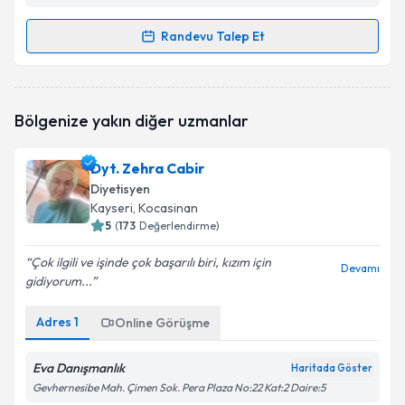
Randevu Talep Et
Randevu Takvimi Talebi
Dyt. İlayda Solmaz
için randevu takvimi talebi
Bölgenize yakın diğer uzmanlar
oluşturun. Size bu uzmandan randevu almanız için bir
takvim hazırlandığında e-posta ile bilgilendireceğiz.
Dyt. Zehra Cabir
E-posta Adresiniz
Diyetisyen
Kayseri
, Kocasinan
5
(
173
Değerlendirme)
Çok ilgili ve işinde çok başarılı biri, kızım için
Kişisel verilerimin işlenmesine ilişkin
Aydınlatma
Devamı
gidiyorum...
Metni
'ni okudum ve kişisel verilerimin belirtilen
kapsamda işlenmesini kabul ediyorum.
Adres
1
Online Görüşme
Takvim Talebini Gönder
Eva Danışmanlık
Haritada Göster
Gevhernesibe Mah. Çimen Sok. Pera Plaza No:22 Kat:2 Daire:5