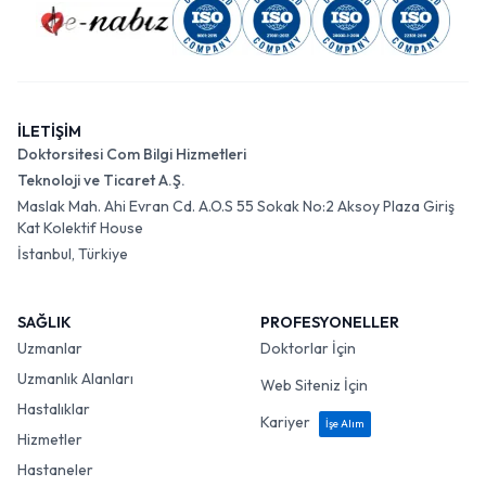
İLETİŞİM
Doktorsitesi Com Bilgi Hizmetleri
Teknoloji ve Ticaret A.Ş.
Maslak Mah. Ahi Evran Cd. A.O.S 55 Sokak No:2 Aksoy Plaza Giriş
Kat Kolektif House
İstanbul, Türkiye
SAĞLIK
PROFESYONELLER
Uzmanlar
Doktorlar İçin
Uzmanlık Alanları
Web Siteniz İçin
Hastalıklar
Kariyer
İşe Alım
Hizmetler
Hastaneler