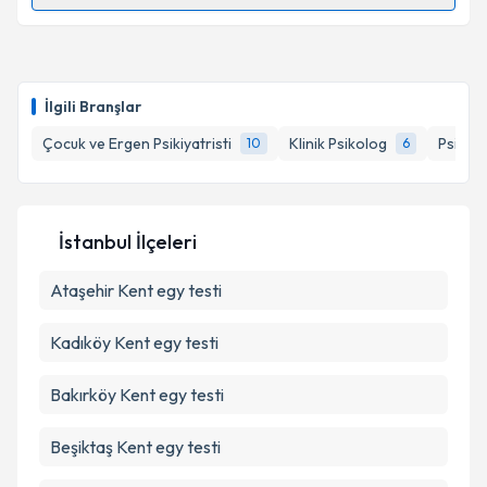
Randevu Takvimi Talebi
kapsamda işlenmesini kabul ediyorum.
Dr. Şaziye Senem Başgül
için randevu takvimi talebi
Takvim Talebini Gönder
oluşturun. Size bu uzmandan randevu almanız için bir
İlgili Branşlar
takvim hazırlandığında e-posta ile bilgilendireceğiz.
Çocuk ve Ergen Psikiyatristi
Klinik Psikolog
Psikolo
10
6
E-posta Adresiniz
İstanbul İlçeleri
Kişisel verilerimin işlenmesine ilişkin
Aydınlatma
Ataşehir
Metni
Kent egy testi
'ni okudum ve kişisel verilerimin belirtilen
kapsamda işlenmesini kabul ediyorum.
Kadıköy
Kent egy testi
Takvim Talebini Gönder
Bakırköy
Kent egy testi
Beşiktaş
Kent egy testi