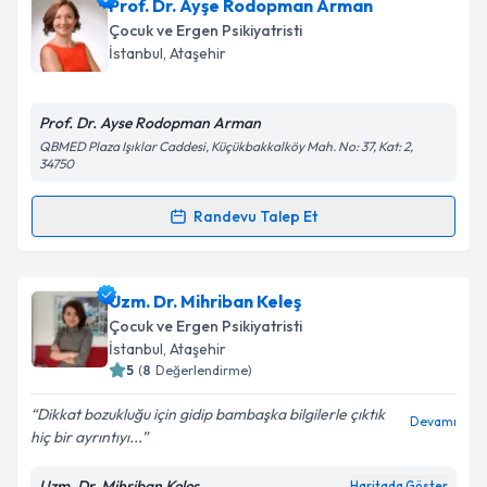
Klinik Psikolog Şevval Korkmaz
için randevu
Prof. Dr. Ayşe Rodopman Arman
takvimi talebi oluşturun. Size bu uzmandan randevu
Çocuk ve Ergen Psikiyatristi
almanız için bir takvim hazırlandığında e-posta ile
Takvim Talebini Gönder
İstanbul
, Ataşehir
bilgilendireceğiz.
E-posta Adresiniz
Prof. Dr. Ayse Rodopman Arman
QBMED Plaza Işıklar Caddesi, Küçükbakkalköy Mah. No: 37, Kat: 2,
34750
Randevu Talep Et
Kişisel verilerimin işlenmesine ilişkin
Aydınlatma
Randevu Takvimi Talebi
Metni
'ni okudum ve kişisel verilerimin belirtilen
kapsamda işlenmesini kabul ediyorum.
Prof. Dr. Ayşe Rodopman Arman
için randevu
Uzm. Dr. Mihriban Keleş
takvimi talebi oluşturun. Size bu uzmandan randevu
Çocuk ve Ergen Psikiyatristi
Takvim Talebini Gönder
almanız için bir takvim hazırlandığında e-posta ile
İstanbul
, Ataşehir
bilgilendireceğiz.
5
(
8
Değerlendirme)
E-posta Adresiniz
Dikkat bozukluğu için gidip bambaşka bilgilerle çıktık
Devamı
hiç bir ayrıntıyı...
Uzm. Dr. Mihriban Keleş
Haritada Göster