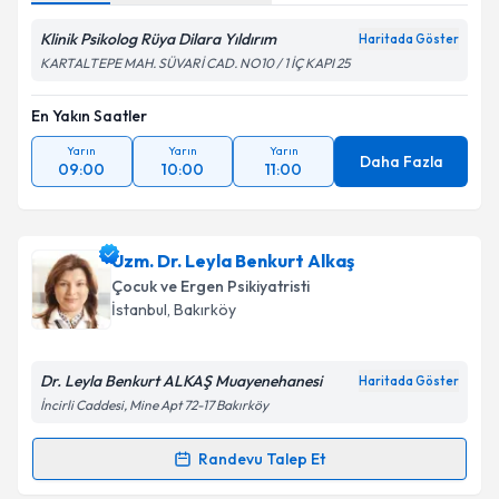
Klinik Psikolog Rüya Dilara Yıldırım
Haritada Göster
KARTALTEPE MAH. SÜVARİ CAD. NO10 / 1 İÇ KAPI 25
En Yakın Saatler
Yarın
Yarın
Yarın
Daha Fazla
09:00
10:00
11:00
Uzm. Dr. Leyla Benkurt Alkaş
Çocuk ve Ergen Psikiyatristi
İstanbul
, Bakırköy
Dr. Leyla Benkurt ALKAŞ Muayenehanesi
Haritada Göster
İncirli Caddesi, Mine Apt 72-17 Bakırköy
Randevu Talep Et
Randevu Takvimi Talebi