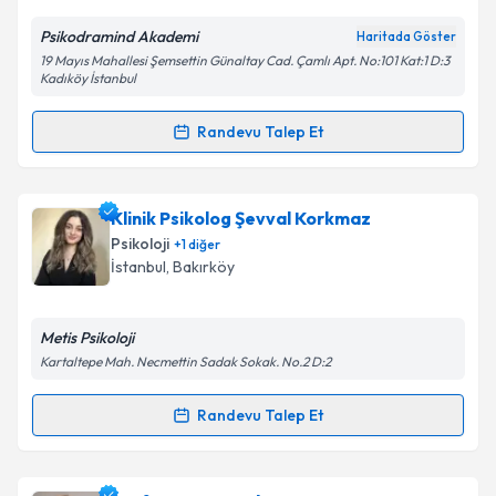
Psikodramind Akademi
Haritada Göster
19 Mayıs Mahallesi Şemsettin Günaltay Cad. Çamlı Apt. No:101 Kat:1 D:3
Kişisel verilerimin işlenmesine ilişkin
Aydınlatma
Kadıköy İstanbul
Metni
'ni okudum ve kişisel verilerimin belirtilen
kapsamda işlenmesini kabul ediyorum.
Randevu Talep Et
Randevu Takvimi Talebi
Takvim Talebini Gönder
Klinik Psikolog Didem Çengel
için randevu takvimi
Klinik Psikolog Şevval Korkmaz
talebi oluşturun. Size bu uzmandan randevu almanız
Psikoloji
+
1
diğer
için bir takvim hazırlandığında e-posta ile
İstanbul
, Bakırköy
bilgilendireceğiz.
E-posta Adresiniz
Metis Psikoloji
Kartaltepe Mah. Necmettin Sadak Sokak. No.2 D:2
Randevu Talep Et
Randevu Takvimi Talebi
Kişisel verilerimin işlenmesine ilişkin
Aydınlatma
Metni
'ni okudum ve kişisel verilerimin belirtilen
kapsamda işlenmesini kabul ediyorum.