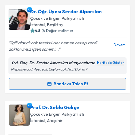
Takvim Talebini Gönder
Uzm. Dr. Duygu Erdoğdu
için randevu takvimi talebi
Dr. Öğr. Üyesi Serdar Alparslan
oluşturun. Size bu uzmandan randevu almanız için bir
Çocuk ve Ergen Psikiyatristi
takvim hazırlandığında e-posta ile bilgilendireceğiz.
İstanbul
, Beşiktaş
4.8
(
4
Değerlendirme)
E-posta Adresiniz
ilgili alakalı cok tesekkürler hemen cevap verdi
Devamı
doktorumuz içten samimi...
Yrd. Doç. Dr. Serdar Alparslan Muayenehane
Haritada Göster
Kişisel verilerimin işlenmesine ilişkin
Aydınlatma
Nispetiye cad. Aysu sok. Ceylan apt. No:1 Daire: 7
Metni
'ni okudum ve kişisel verilerimin belirtilen
kapsamda işlenmesini kabul ediyorum.
Randevu Talep Et
Randevu Takvimi Talebi
Takvim Talebini Gönder
Dr. Öğr. Üyesi Serdar Alparslan
için randevu
Prof. Dr. Sebla Gökçe
takvimi talebi oluşturun. Size bu uzmandan randevu
Çocuk ve Ergen Psikiyatristi
almanız için bir takvim hazırlandığında e-posta ile
İstanbul
, Ataşehir
bilgilendireceğiz.