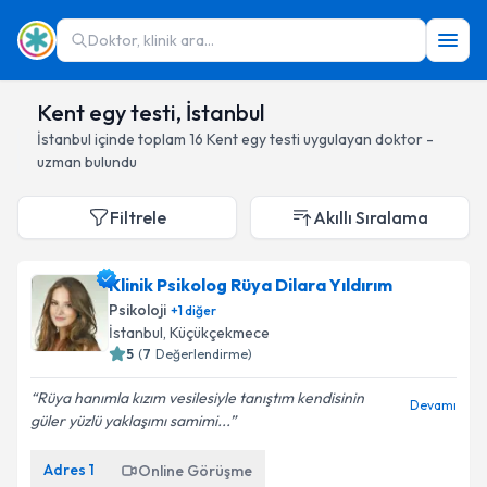
Doktor, klinik ara...
Kent egy testi, İstanbul
İstanbul
içinde toplam
16
Kent egy testi
uygulayan doktor -
uzman bulundu
Filtrele
Akıllı Sıralama
Klinik Psikolog Rüya Dilara Yıldırım
Psikoloji
+
1
diğer
İstanbul
, Küçükçekmece
5
(
7
Değerlendirme)
Rüya hanımla kızım vesilesiyle tanıştım kendisinin
Devamı
güler yüzlü yaklaşımı samimi...
Adres
1
Online Görüşme