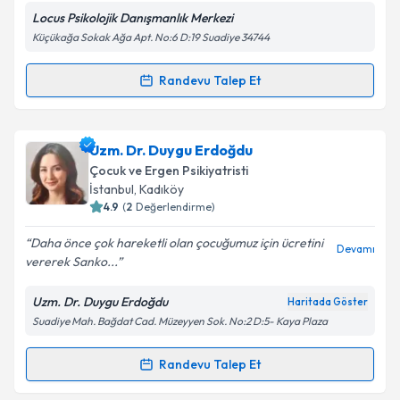
Locus Psikolojik Danışmanlık Merkezi
Küçükağa Sokak Ağa Apt. No:6 D:19 Suadiye 34744
Kişisel verilerimin işlenmesine ilişkin
Aydınlatma
Randevu Talep Et
Randevu Takvimi Talebi
Metni
'ni okudum ve kişisel verilerimin belirtilen
kapsamda işlenmesini kabul ediyorum.
Psk. Tuğba Kara Aydınlıoğlu
için randevu takvimi
Uzm. Dr. Duygu Erdoğdu
talebi oluşturun. Size bu uzmandan randevu almanız
Takvim Talebini Gönder
Çocuk ve Ergen Psikiyatristi
için bir takvim hazırlandığında e-posta ile
İstanbul
, Kadıköy
bilgilendireceğiz.
4.9
(
2
Değerlendirme)
E-posta Adresiniz
Daha önce çok hareketli olan çocuğumuz için ücretini
Devamı
vererek Sanko...
Uzm. Dr. Duygu Erdoğdu
Haritada Göster
Suadiye Mah. Bağdat Cad. Müzeyyen Sok. No:2 D:5- Kaya Plaza
Kişisel verilerimin işlenmesine ilişkin
Aydınlatma
Metni
'ni okudum ve kişisel verilerimin belirtilen
kapsamda işlenmesini kabul ediyorum.
Randevu Talep Et
Randevu Takvimi Talebi