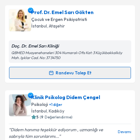
kapsamda işlenmesini kabul ediyorum.
Klinik Psikolog Delal Erdoğan
için randevu takvimi
Prof. Dr. Emel Sarı Gökten
talebi oluşturun. Size bu uzmandan randevu almanız
Takvim Talebini Gönder
Çocuk ve Ergen Psikiyatristi
için bir takvim hazırlandığında e-posta ile
İstanbul
, Ataşehir
bilgilendireceğiz.
E-posta Adresiniz
Doç. Dr. Emel Sarı Kliniği
QBMED Muayenehaneleri 304 Numaralı Ofis Kat: 3 Küçükbakkalköy
Mah. Işıklar Cad. No: 37 34750
Randevu Talep Et
Kişisel verilerimin işlenmesine ilişkin
Aydınlatma
Randevu Takvimi Talebi
Metni
'ni okudum ve kişisel verilerimin belirtilen
kapsamda işlenmesini kabul ediyorum.
Prof. Dr. Emel Sarı Gökten
için randevu takvimi
Klinik Psikolog Didem Çengel
talebi oluşturun. Size bu uzmandan randevu almanız
Psikoloji
+
1
diğer
Takvim Talebini Gönder
için bir takvim hazırlandığında e-posta ile
İstanbul
, Kadıköy
bilgilendireceğiz.
5
(
9
Değerlendirme)
E-posta Adresiniz
Didem hanıma teşekkür ediyorum , uzmanlığı ve
Devamı
sabrıyla tüm sorunlarımı...