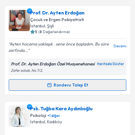
Uzm. Dr. Leyla Benkurt Alkaş
için randevu takvimi
Prof. Dr. Ayten Erdoğan
talebi oluşturun. Size bu uzmandan randevu almanız
Çocuk ve Ergen Psikiyatristi
için bir takvim hazırlandığında e-posta ile
İstanbul
, Şişli
bilgilendireceğiz.
5
(
8
Değerlendirme)
E-posta Adresiniz
Ayten hocama yaklaşık . sene önce başladım. Bu süre
Devamı
zarfında...
Prof. Dr. Ayten Erdoğan Özel Muayenehanesi
Haritada Göster
Zafer sokak, No 7/2,
Kişisel verilerimin işlenmesine ilişkin
Aydınlatma
Metni
'ni okudum ve kişisel verilerimin belirtilen
kapsamda işlenmesini kabul ediyorum.
Randevu Talep Et
Randevu Takvimi Talebi
Takvim Talebini Gönder
Prof. Dr. Ayten Erdoğan
için randevu takvimi talebi
Psk. Tuğba Kara Aydınlıoğlu
oluşturun. Size bu uzmandan randevu almanız için bir
Psikoloji
+
1
diğer
takvim hazırlandığında e-posta ile bilgilendireceğiz.
İstanbul
, Kadıköy
E-posta Adresiniz