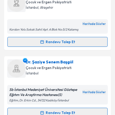
takvimi talebi oluşturun. Size bu uzmandan randevu
Çocuk ve Ergen Psikiyatristi
almanız için bir takvim hazırlandığında e-posta ile
İstanbul
, Ataşehir
bilgilendireceğiz.
E-posta Adresiniz
Haritada Göster
Kordon Yolu Sokak Sahil Apt. A Blok No:5/2 Kalamış
Randevu Talep Et
Randevu Takvimi Talebi
Kişisel verilerimin işlenmesine ilişkin
Aydınlatma
Metni
'ni okudum ve kişisel verilerimin belirtilen
kapsamda işlenmesini kabul ediyorum.
Prof. Dr. Meral Berkem
için randevu takvimi talebi
Dr. Şaziye Senem Başgül
oluşturun. Size bu uzmandan randevu almanız için bir
Çocuk ve Ergen Psikiyatristi
takvim hazırlandığında e-posta ile bilgilendireceğiz.
Takvim Talebini Gönder
İstanbul
E-posta Adresiniz
Sb İstanbul Medeniyet Üniversitesi Göztepe
Haritada Göster
Eğıtım Ve Araştirma Hastanesı(S)
Eğitim, Dr. Erkin Cd., 34722 Kadıköy/İstanbul
Kişisel verilerimin işlenmesine ilişkin
Aydınlatma
Metni
'ni okudum ve kişisel verilerimin belirtilen
Randevu Talep Et