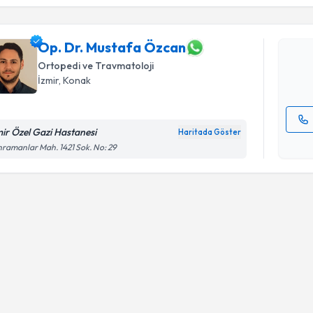
Op. Dr. M
Size bu uzm
hazırlandığ
Op. Dr. Mustafa Özcan
Ortopedi ve Travmatoloji
E-posta Ad
İzmir
, Konak
mir Özel Gazi Hastanesi
Haritada Göster
Kişisel
ramanlar Mah. 1421 Sok. No: 29
okudum
işlenm