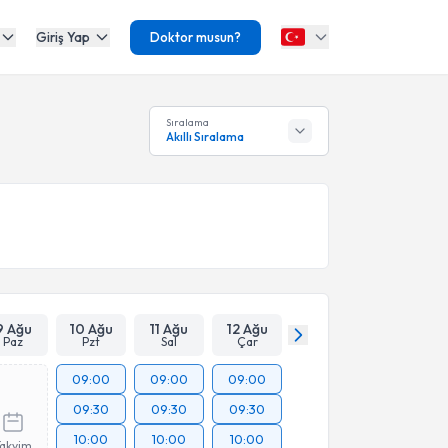
Giriş Yap
Doktor musun?
Sıralama
Akıllı Sıralama
9 Ağu
10 Ağu
11 Ağu
12 Ağu
Paz
Pzt
Sal
Çar
09:00
09:00
09:00
09:30
09:30
09:30
10:00
10:00
10:00
Takvim