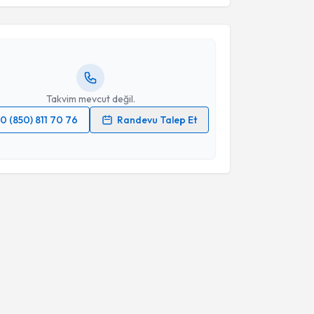
ustafa Özcan
için randevu takvimi talebi oluşturun.
andan randevu almanız için bir takvim
ında e-posta ile bilgilendireceğiz.
resiniz
Takvim mevcut değil.
0 (850) 811 70 76
Randevu Talep Et
 verilerimin işlenmesine ilişkin
Aydınlatma Metni
'ni
 ve kişisel verilerimin belirtilen kapsamda
esini kabul ediyorum.
Takvim Talebini Gönder