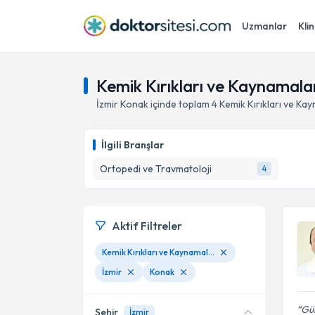
Uzmanlar
Klin
Kemik Kırıkları ve Kaynamalar
İzmir
Konak
içinde toplam
4
Kemik Kırıkları ve Ka
İlgili Branşlar
Ortopedi ve Travmatoloji
4
Aktif Filtreler
Kemik Kırıkları ve Kaynamaları
İzmir
Konak
Gül
Şehir
İzmir