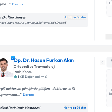
ka
eşme...
Devamı
. Dr. İlker Şenses
Haritada Göster
ar Sinan Mah. Ali Çetinkaya Bulvarı No:66Daire:3
Op. Dr. Hasan Furkan Akın
Ortopedi ve Travmatoloji
İzmir
, Konak
5
(
31
Değerlendirme)
gili doktorum gün içinde gittiğim . doktordu ve ilk
ka
uşmamızda...
Devamı
dikal Park İzmir Hastanesi
Haritada Göster