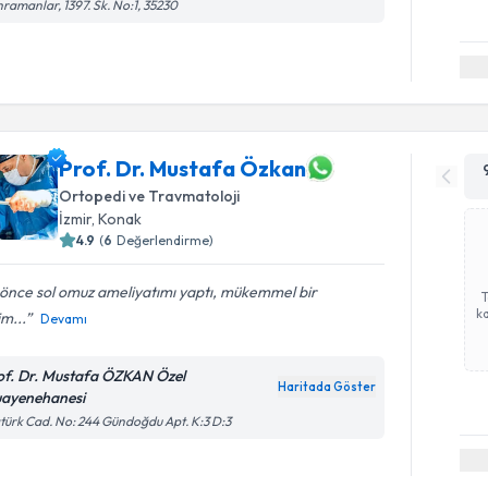
ramanlar, 1397. Sk. No:1, 35230
Prof. Dr. Mustafa Özkan
Ortopedi ve Travmatoloji
İzmir
, Konak
4.9
(
6
Değerlendirme)
 önce sol omuz ameliyatımı yaptı, mükemmel bir
ka
m...
Devamı
of. Dr. Mustafa ÖZKAN Özel
Haritada Göster
ayenehanesi
türk Cad. No: 244 Gündoğdu Apt. K:3 D:3
Randevu T