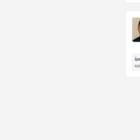
İz
Kah