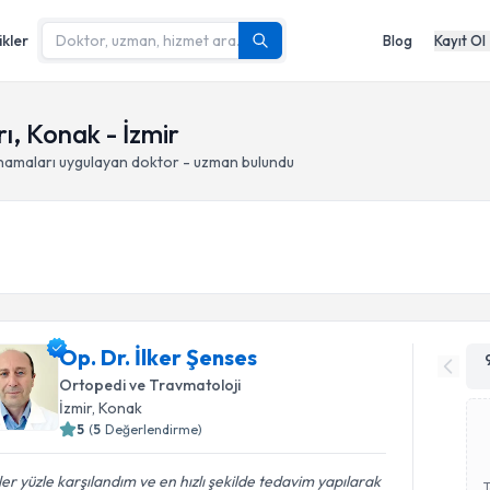
ikler
Blog
Kayıt Ol
ı, Konak - İzmir
ynamaları
uygulayan doktor - uzman bulundu
Op. Dr. İlker Şenses
Ortopedi ve Travmatoloji
İzmir
, Konak
5
(
5
Değerlendirme)
er yüzle karşılandım ve en hızlı şekilde tedavim yapılarak