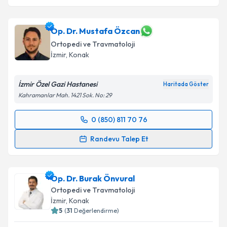
Op. Dr. Mustafa Özcan
Ortopedi ve Travmatoloji
İzmir
, Konak
İzmir Özel Gazi Hastanesi
Haritada Göster
Kahramanlar Mah. 1421 Sok. No: 29
0 (850) 811 70 76
Randevu Takvimi Talebi
Randevu Talep Et
Op. Dr. Mustafa Özcan
için randevu takvimi talebi
oluşturun. Size bu uzmandan randevu almanız için bir
Op. Dr. Burak Önvural
takvim hazırlandığında e-posta ile bilgilendireceğiz.
Ortopedi ve Travmatoloji
E-posta Adresiniz
İzmir
, Konak
5
(
31
Değerlendirme)