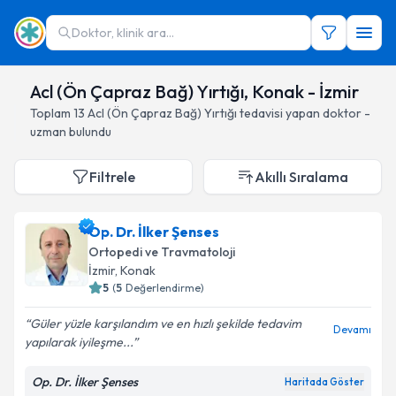
Doktor, klinik ara...
Acl (Ön Çapraz Bağ) Yırtığı, Konak - İzmir
Toplam
13
Acl (Ön Çapraz Bağ) Yırtığı
tedavisi yapan doktor -
uzman bulundu
Filtrele
Akıllı Sıralama
Op. Dr. İlker Şenses
Ortopedi ve Travmatoloji
İzmir
, Konak
5
(
5
Değerlendirme)
Güler yüzle karşılandım ve en hızlı şekilde tedavim
Devamı
yapılarak iyileşme...
Op. Dr. İlker Şenses
Haritada Göster