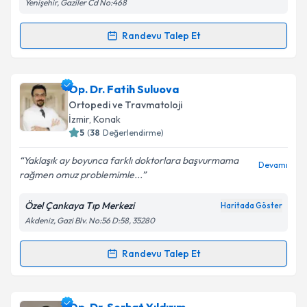
Yenişehir, Gaziler Cd No:468
Takvim Talebini Gönder
Randevu Talep Et
Randevu Takvimi Talebi
Op. Dr. Yağmur Işın
için randevu takvimi talebi
Op. Dr. Fatih Suluova
oluşturun. Size bu uzmandan randevu almanız için bir
Ortopedi ve Travmatoloji
takvim hazırlandığında e-posta ile bilgilendireceğiz.
İzmir
, Konak
5
(
38
Değerlendirme)
E-posta Adresiniz
Yaklaşık ay boyunca farklı doktorlara başvurmama
Devamı
rağmen omuz problemimle...
Özel Çankaya Tıp Merkezi
Haritada Göster
Kişisel verilerimin işlenmesine ilişkin
Aydınlatma
Akdeniz, Gazi Blv. No:56 D:58, 35280
Metni
'ni okudum ve kişisel verilerimin belirtilen
kapsamda işlenmesini kabul ediyorum.
Randevu Talep Et
Randevu Takvimi Talebi
Takvim Talebini Gönder
Op. Dr. Fatih Suluova
için randevu takvimi talebi