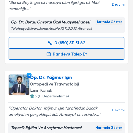
Burak Bey'in gerek hastaya olan ilgisi gerek tıbbi
Devamı
uzmanlığı...
Kişisel verilerimin işlenmesine ilişkin
Aydınlatma
Metni
'ni okudum ve kişisel verilerimin belirtilen
Op. Dr. Burak Önvural Özel Muayenehanesi
Haritada Göster
kapsamda işlenmesini kabul ediyorum.
Talatpaşa Bulvarı.Sema Apt.No.75 K.3 D.10 Alsancak
Takvim Talebini Gönder
0 (850) 811 31 62
Randevu Takvimi Talebi
Randevu Talep Et
Op. Dr. Burak Önvural
için randevu takvimi talebi
oluşturun. Size bu uzmandan randevu almanız için bir
Op. Dr. Yağmur Işın
takvim hazırlandığında e-posta ile bilgilendireceğiz.
Ortopedi ve Travmatoloji
E-posta Adresiniz
İzmir
, Konak
5
(
11
Değerlendirme)
Operatör Doktor Yağmur Işın tarafından bacak
Devamı
ameliyatım gerçekleştirildi. Ameliyat öncesinde...
Kişisel verilerimin işlenmesine ilişkin
Aydınlatma
Metni
'ni okudum ve kişisel verilerimin belirtilen
Tepecik Eğitim Ve Araştırma Hastanesi
Haritada Göster
kapsamda işlenmesini kabul ediyorum.