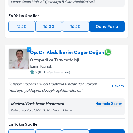
Mimar Sinan Mah. Ali Çetinkaya Bulvarı No:66Daire:3
En Yakın Saatler
15:30
16:00
16:30
Daha Fazla
Op. Dr. Abdulkerim Özgür Doğan
Ortopedi ve Travmatoloji
İzmir
, Konak
5
(
10
Değerlendirme)
Özgür Hocam ı Buca Hastanesi'nden tanıyorum
Devamı
hastaya yaklaşımı detaylı açıklamaları...
Medical Park İzmir Hastanesi
Haritada Göster
Kahramanlar, 1397. Sk. No:1 Konak İzmir
En Yakın Saatler