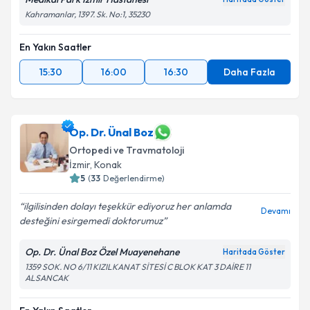
Kahramanlar, 1397. Sk. No:1, 35230
En Yakın Saatler
15:30
16:00
16:30
Daha Fazla
Op. Dr. Ünal Boz
Ortopedi ve Travmatoloji
İzmir
, Konak
5
(
33
Değerlendirme)
ilgilisinden dolayı teşekkür ediyoruz her anlamda
Devamı
desteğini esirgemedi doktorumuz
Op. Dr. Ünal Boz Özel Muayenehane
Haritada Göster
1359 SOK. NO 6/11 KIZILKANAT SİTESİ C BLOK KAT 3 DAİRE 11
ALSANCAK