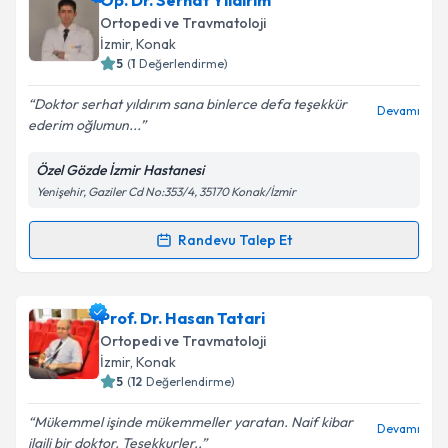
Op. Dr. Serhat Yıldırım
oluşturun. Size bu uzmandan randevu almanız için bir
Ortopedi ve Travmatoloji
takvim hazırlandığında e-posta ile bilgilendireceğiz.
İzmir
, Konak
5
(
1
Değerlendirme)
E-posta Adresiniz
Doktor serhat yıldırım sana binlerce defa teşekkür
Devamı
ederim oğlumun...
Özel Gözde İzmir Hastanesi
Kişisel verilerimin işlenmesine ilişkin
Aydınlatma
Yenişehir, Gaziler Cd No:353/4, 35170 Konak/İzmir
Metni
'ni okudum ve kişisel verilerimin belirtilen
kapsamda işlenmesini kabul ediyorum.
Randevu Talep Et
Randevu Takvimi Talebi
Takvim Talebini Gönder
Op. Dr. Serhat Yıldırım
için randevu takvimi talebi
Prof. Dr. Hasan Tatari
oluşturun. Size bu uzmandan randevu almanız için bir
Ortopedi ve Travmatoloji
takvim hazırlandığında e-posta ile bilgilendireceğiz.
İzmir
, Konak
5
(
12
Değerlendirme)
E-posta Adresiniz
Mükemmel işinde mükemmeller yaratan. Naif kibar
Devamı
ilgili bir doktor. Teşekkurler..