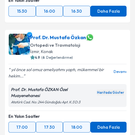
En Yakın Saatler
15:30
16:00
16:30
Daha Fazla
Prof. Dr. Mustafa Özkan
Ortopedi ve Travmatoloji
İzmir
, Konak
4.9
(
6
Değerlendirme)
yıl önce sol omuz ameliyatımı yaptı, mükemmel bir
Devamı
hekim...
Prof. Dr. Mustafa ÖZKAN Özel
Haritada Göster
Muayenehanesi
Atatürk Cad. No: 244 Gündoğdu Apt. K:3 D:3
En Yakın Saatler
17:00
17:30
18:00
Daha Fazla