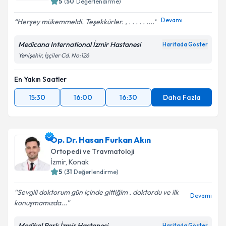
5
(
50
Değerlendirme)
Devamı
Herşey mükemmeldi. Teşekkürler. , . . . . . ....
Medicana International İzmir Hastanesi
Haritada Göster
Yenişehir, İşçiler Cd. No:126
En Yakın Saatler
15:30
16:00
16:30
Daha Fazla
Op. Dr. Hasan Furkan Akın
Ortopedi ve Travmatoloji
İzmir
, Konak
5
(
31
Değerlendirme)
Sevgili doktorum gün içinde gittiğim . doktordu ve ilk
Devamı
konuşmamızda...
Medikal Park İzmir Hastanesi
Haritada Göster