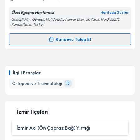
Özel Egepol Hastanesi
Haritada Göster
Kişisel verilerimin işlenmesine ilişkin
Aydınlatma
Güneşli Mh., Güneşli, Halide Edip Adıvar Bulv., 507 Sok. No:3, 35270
Metni
'ni okudum ve kişisel verilerimin belirtilen
Konak/İzmir, Turkey
kapsamda işlenmesini kabul ediyorum.
Randevu Talep Et
Randevu Takvimi Talebi
Takvim Talebini Gönder
Prof. Dr. Hasan Tatari
için randevu takvimi talebi
oluşturun. Size bu uzmandan randevu almanız için bir
İlgili Branşlar
takvim hazırlandığında e-posta ile bilgilendireceğiz.
Ortopedi ve Travmatoloji
13
E-posta Adresiniz
İzmir İlçeleri
Kişisel verilerimin işlenmesine ilişkin
Aydınlatma
Metni
'ni okudum ve kişisel verilerimin belirtilen
İzmir
Acl (Ön Çapraz Bağ) Yırtığı
kapsamda işlenmesini kabul ediyorum.