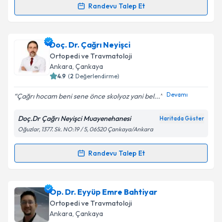
Randevu Talep Et
Prof. Dr. Kerem BAŞARIR
için randevu takvimi talebi
oluşturun. Size bu uzmandan randevu almanız için bir
Doç. Dr. Çağrı Neyişci
takvim hazırlandığında e-posta ile bilgilendireceğiz.
Ortopedi ve Travmatoloji
E-posta Adresiniz
Ankara
, Çankaya
4.9
(
2
Değerlendirme)
Devamı
Çağrı hocam beni sene önce skolyoz yani bel...
Kişisel verilerimin işlenmesine ilişkin
Aydınlatma
Doç.Dr Çağrı Neyişci Muayenehanesi
Haritada Göster
Metni
'ni okudum ve kişisel verilerimin belirtilen
Oğuzlar, 1377. Sk. NO:19 / 5, 06520 Çankaya/Ankara
kapsamda işlenmesini kabul ediyorum.
Randevu Talep Et
Randevu Takvimi Talebi
Takvim Talebini Gönder
Doç. Dr. Çağrı Neyişci
için randevu takvimi talebi
Op. Dr. Eyyüp Emre Bahtiyar
oluşturun. Size bu uzmandan randevu almanız için bir
Ortopedi ve Travmatoloji
takvim hazırlandığında e-posta ile bilgilendireceğiz.
Ankara
, Çankaya