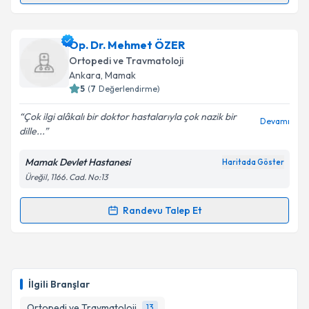
Takvim Talebini Gönder
Prof. Dr. Alpaslan Şenköylü
için randevu takvimi
Op. Dr. Mehmet ÖZER
talebi oluşturun. Size bu uzmandan randevu almanız
Ortopedi ve Travmatoloji
için bir takvim hazırlandığında e-posta ile
Ankara
, Mamak
bilgilendireceğiz.
5
(
7
Değerlendirme)
E-posta Adresiniz
Çok ilgi alâkalı bir doktor hastalarıyla çok nazik bir
Devamı
dille...
Mamak Devlet Hastanesi
Haritada Göster
Üreğil, 1166. Cad. No:13
Kişisel verilerimin işlenmesine ilişkin
Aydınlatma
Metni
'ni okudum ve kişisel verilerimin belirtilen
kapsamda işlenmesini kabul ediyorum.
Randevu Talep Et
Randevu Takvimi Talebi
Takvim Talebini Gönder
Op. Dr. Mehmet ÖZER
için randevu takvimi talebi
oluşturun. Size bu uzmandan randevu almanız için bir
İlgili Branşlar
takvim hazırlandığında e-posta ile bilgilendireceğiz.
Ortopedi ve Travmatoloji
13