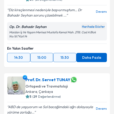
Diz kireçlenmesi nedeniyle başvurmuştum… Dr
Devamı
Bahadır Seyhan sorunu çözebilmek ...
Op. Dr. Bahadır Seyhan
Haritada Göster
Maidan İş Ve Yaşam Merkezi Mustafa Kemal Mah. 2118. Cad A Blok
No:167 Kat:14
En Yakın Saatler
14:30
15:00
15:30
Daha Fazla
Prof. Dr. Servet TUNAY
Ortopedi ve Travmatoloji
Ankara
, Çankaya
5
(
29
Değerlendirme)
ABD de yaşıyorum ve Sol bacağimdaki ağrı dolayısıyla
Devamı
yürüme zorluğu...