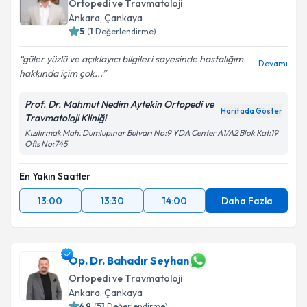
Ortopedi ve Travmatoloji
Ankara
, Çankaya
5
(
1
Değerlendirme)
güler yüzlü ve açıklayıcı bilgileri sayesinde hastalığım
Devamı
hakkında içim çok...
Prof. Dr. Mahmut Nedim Aytekin Ortopedi ve
Haritada Göster
Travmatoloji Kliniği
Kızılırmak Mah. Dumlupınar Bulvarı No:9 YDA Center A1/A2 Blok Kat:19
Ofis No:745
En Yakın Saatler
13:00
13:30
14:00
Daha Fazla
Op. Dr. Bahadır Seyhan
Ortopedi ve Travmatoloji
Ankara
, Çankaya
4.9
(
51
Değerlendirme)