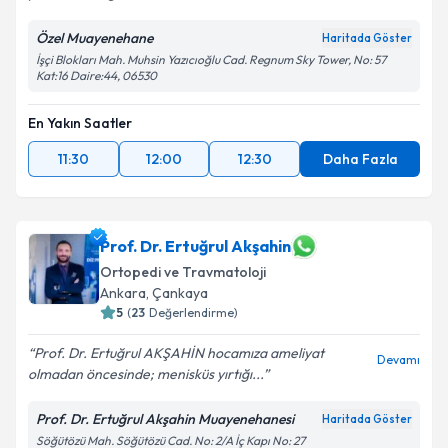
Özel Muayenehane
Haritada Göster
İşçi Blokları Mah. Muhsin Yazıcıoğlu Cad. Regnum Sky Tower, No: 57
Kat:16 Daire:44, 06530
En Yakın Saatler
11:30
12:00
12:30
Daha Fazla
Prof. Dr. Ertuğrul Akşahin
Ortopedi ve Travmatoloji
Ankara
, Çankaya
5
(
23
Değerlendirme)
Prof. Dr. Ertuğrul AKŞAHİN hocamıza ameliyat
Devamı
olmadan öncesinde; menisküs yırtığı...
Prof. Dr. Ertuğrul Akşahin Muayenehanesi
Haritada Göster
Söğütözü Mah. Söğütözü Cad. No: 2/A İç Kapı No: 27