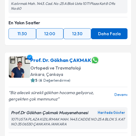
Kızılırmak Mah. 1443. Cad. No :25 A Blok Usta 1071 Plaza Kat:8 Ofis
No:60
En Yakın Saatler
11:30
12:00
12:30
Daha Fazla
Prof. Dr. Gökhan ÇAKMAK
Ortopedi ve Travmatoloji
Ankara
, Çankaya
5
(
6
Değerlendirme)
Biz ailecek sürekli gökhan hocama geliyoruz,
Devamı
gerçekten çok memnunuz
Prof.Dr Gökhan Çakmak Muayenehanesi
Haritada Göster
1071 USTA PLAZA KIZILIRMAK MAH. 1443.CADDE NO:25 A BLOK 5. KAT
NO:35 06530 ÇANKAYA /ANKARA