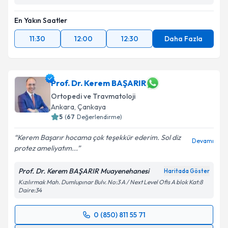
En Yakın Saatler
11:30
12:00
12:30
Daha Fazla
Prof. Dr. Kerem BAŞARIR
Ortopedi ve Travmatoloji
Ankara
, Çankaya
5
(
67
Değerlendirme)
Kerem Başarır hocama çok teşekkür ederim. Sol diz
Devamı
protez ameliyatım...
Prof. Dr. Kerem BAŞARIR Muayenehanesi
Haritada Göster
Kızılırmak Mah. Dumlupınar Bulv. No:3 A / Next Level Ofis A blok Kat:8
Daire:34
0 (850) 811 55 71
Randevu Takvimi Talebi