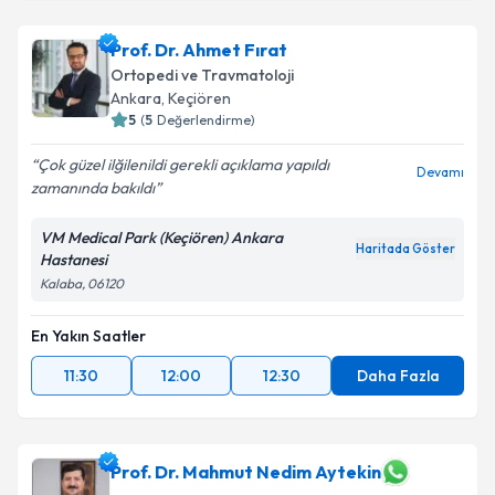
Prof. Dr. Ahmet Fırat
Ortopedi ve Travmatoloji
Ankara
, Keçiören
5
(
5
Değerlendirme)
Çok güzel ilğilenildi gerekli açıklama yapıldı
Devamı
zamanında bakıldı
VM Medical Park (Keçiören) Ankara
Haritada Göster
Hastanesi
Kalaba, 06120
En Yakın Saatler
11:30
12:00
12:30
Daha Fazla
Prof. Dr. Mahmut Nedim Aytekin