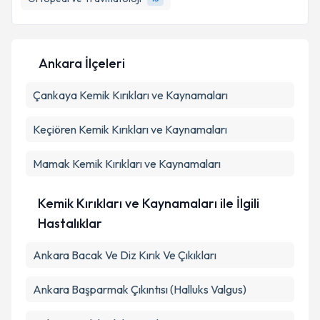
E-posta Adresiniz
Ankara İlçeleri
Kişisel verilerimin işlenmesine ilişkin
Aydınlatma
Çankaya
Metni
Kemik Kırıkları ve Kaynamaları
'ni okudum ve kişisel verilerimin belirtilen
kapsamda işlenmesini kabul ediyorum.
Keçiören
Kemik Kırıkları ve Kaynamaları
Takvim Talebini Gönder
Mamak
Kemik Kırıkları ve Kaynamaları
Kemik Kırıkları ve Kaynamaları ile İlgili
Hastalıklar
Ankara Bacak Ve Diz Kırık Ve Çıkıkları
Ankara Başparmak Çıkıntısı (Halluks Valgus)