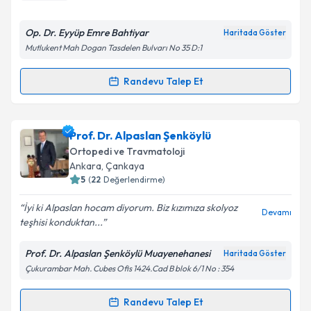
E-posta Adresiniz
Op. Dr. Eyyüp Emre Bahtiyar
Haritada Göster
Mutlukent Mah Dogan Tasdelen Bulvarı No 35 D:1
Kişisel verilerimin işlenmesine ilişkin
Aydınlatma
Randevu Talep Et
Randevu Takvimi Talebi
Metni
'ni okudum ve kişisel verilerimin belirtilen
kapsamda işlenmesini kabul ediyorum.
Op. Dr. Eyyüp Emre Bahtiyar
için randevu takvimi
Prof. Dr. Alpaslan Şenköylü
talebi oluşturun. Size bu uzmandan randevu almanız
Takvim Talebini Gönder
Ortopedi ve Travmatoloji
için bir takvim hazırlandığında e-posta ile
Ankara
, Çankaya
bilgilendireceğiz.
5
(
22
Değerlendirme)
E-posta Adresiniz
İyi ki Alpaslan hocam diyorum. Biz kızımıza skolyoz
Devamı
teşhisi konduktan...
Prof. Dr. Alpaslan Şenköylü Muayenehanesi
Haritada Göster
Çukurambar Mah. Cubes Ofis 1424.Cad B blok 6/1 No : 354
Kişisel verilerimin işlenmesine ilişkin
Aydınlatma
Metni
'ni okudum ve kişisel verilerimin belirtilen
kapsamda işlenmesini kabul ediyorum.
Randevu Talep Et
Randevu Takvimi Talebi