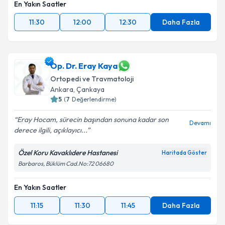
En Yakın Saatler
11:30
12:00
12:30
Daha Fazla
Op. Dr. Eray Kaya
Ortopedi ve Travmatoloji
Ankara
, Çankaya
5
(
7
Değerlendirme)
Eray Hocam, sürecin başından sonuna kadar son
Devamı
derece ilgili, açıklayıcı...
Özel Koru Kavaklıdere Hastanesi
Haritada Göster
Barbaros, Büklüm Cad.No:72 06680
En Yakın Saatler
11:15
11:30
11:45
Daha Fazla