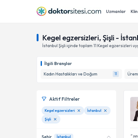
Uzmanlar
Klin
Kegel egzersizleri, Şişli - İstan
İstanbul
Şişli
içinde toplam
11
Kegel egzersizleri
uy
İlgili Branşlar
Kadın Hastalıkları ve Doğum
Üreme
11
Aktif Filtreler
Kegel egzersizleri
İstanbul
Şişli
sen
Şehir
İstanbul