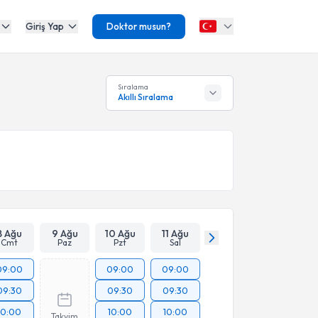
Giriş Yap
Doktor musun?
Sıralama
Akıllı Sıralama
8 Ağu
9 Ağu
10 Ağu
11 Ağu
Cmt
Paz
Pzt
Sal
09:00
09:00
09:00
09:30
09:30
09:30
10:00
10:00
10:00
Takvim