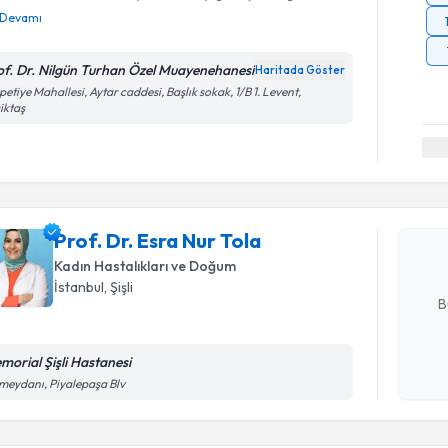
Devamı
of. Dr. Nilgün Turhan Özel Muayenehanesi
Haritada Göster
petiye Mahallesi, Aytar caddesi, Başlık sokak, 1/B 1. Levent,
iktaş
Randevu T
Prof. Dr. 
Size bu uzm
Prof. Dr. Esra Nur Tola
hazırlandığ
Kadın Hastalıkları ve Doğum
E-posta Ad
İstanbul
, Şişli
B
morial Şişli Hastanesi
Randevu T
Kişisel
eydanı, Piyalepaşa Blv
okudum
işlenm
Uzm. Dr. 