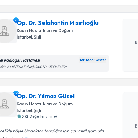
işlenm
Op. Dr. Se
oluşturun. 
Op. Dr. Selahattin Mısırlıoğlu
hazırlandığ
Kadın Hastalıkları ve Doğum
E-posta Ad
İstanbul
, Şişli
B
el Kadıoğlu Hastanesi
Haritada Göster
Kişisel
ekin Kotil (Eski Fulya) Cad. No:25 Pk 34394
okudum
Randevu T
işlenm
Op. Dr. Y
Op. Dr. Yılmaz Güzel
Size bu uzm
Kadın Hastalıkları ve Doğum
hazırlandığ
İstanbul
, Şişli
5
(
2
Değerlendirme)
E-posta Ad
B
elikle böyle bir doktor tanıdığım için çok mutluyum ofis