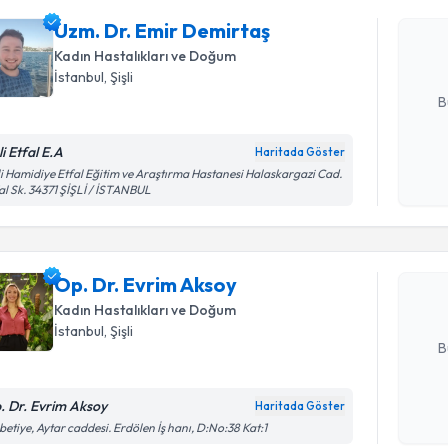
Size bu uzm
Uzm. Dr. Emir Demirtaş
hazırlandığ
Kadın Hastalıkları ve Doğum
E-posta Ad
İstanbul
, Şişli
B
li Etfal E.A
Haritada Göster
Randevu T
Kişisel
li Hamidiye Etfal Eğitim ve Araştırma Hastanesi Halaskargazi Cad.
al Sk. 34371 ŞİŞLİ / İSTANBUL
okudum
işlenm
Op. Dr. E
bu uzmandan
Op. Dr. Evrim Aksoy
posta ile bi
Kadın Hastalıkları ve Doğum
E-posta Ad
İstanbul
, Şişli
B
. Dr. Evrim Aksoy
Haritada Göster
Kişisel
betiye, Aytar caddesi. Erdölen İş hanı, D:No:38 Kat:1
okudum
Randevu T