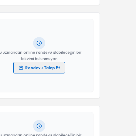
esini kabul ediyorum.
ünseli Dura Özdemir
için randevu takvimi talebi
Takvim Talebini Gönder
Size bu uzmandan randevu almanız için bir takvim
ında e-posta ile bilgilendireceğiz.
resiniz
u uzmandan online randevu alabileceğin bir
takvimi bulunmuyor.
Randevu Talep Et
 verilerimin işlenmesine ilişkin
Aydınlatma Metni
'ni
 ve kişisel verilerimin belirtilen kapsamda
akvimi Talebi
esini kabul ediyorum.
akan Çoker
için randevu takvimi talebi oluşturun. Size
Takvim Talebini Gönder
 randevu almanız için bir takvim hazırlandığında e-
lgilendireceğiz.
resiniz
u uzmandan online randevu alabileceğin bir