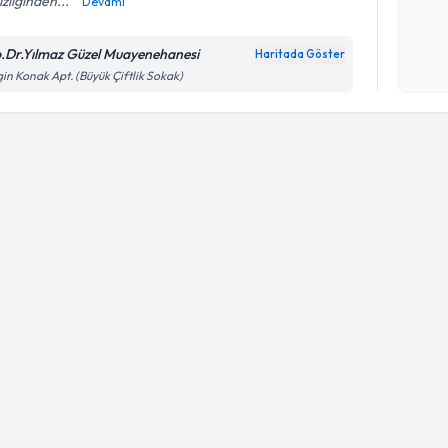
zliğinden...
Devamı
Kişisel
okudum
.Dr.Yılmaz Güzel Muayenehanesi
Haritada Göster
işlenm
in Konak Apt. (Büyük Çiftlik Sokak)