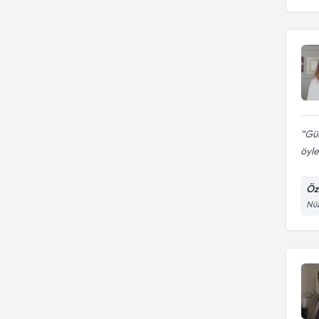
Gün
öyle
Öz
Nüz