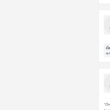
Öz
Ayt
Önc