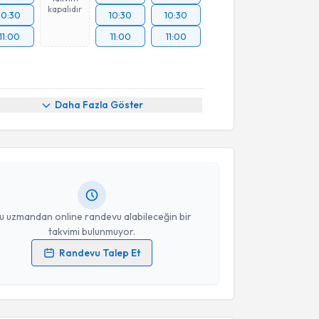
kapalıdır
10:30
10:30
10:30
11:00
11:00
11:00
akvimi Talebi
Daha Fazla Göster
Esra Nur Tola
için randevu takvimi talebi oluşturun.
andan randevu almanız için bir takvim
ında e-posta ile bilgilendireceğiz.
resiniz
u uzmandan online randevu alabileceğin bir
takvimi bulunmuyor.
Randevu Talep Et
akvimi Talebi
 verilerimin işlenmesine ilişkin
Aydınlatma Metni
'ni
 ve kişisel verilerimin belirtilen kapsamda
esini kabul ediyorum.
Emir Demirtaş
için randevu takvimi talebi oluşturun.