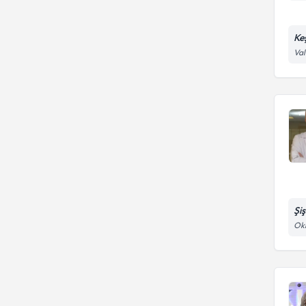
Ke
Val
Şi
Okm