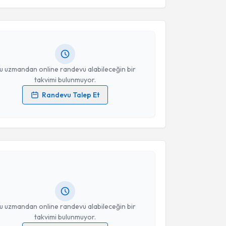
esini kabul ediyorum.
lahattin Mısırlıoğlu
için randevu takvimi talebi
Size bu uzmandan randevu almanız için bir takvim
ında e-posta ile bilgilendireceğiz.
Takvim Talebini Gönder
resiniz
u uzmandan online randevu alabileceğin bir
takvimi bulunmuyor.
Randevu Talep Et
 verilerimin işlenmesine ilişkin
Aydınlatma Metni
'ni
 ve kişisel verilerimin belirtilen kapsamda
akvimi Talebi
esini kabul ediyorum.
ılmaz Güzel
için randevu takvimi talebi oluşturun.
Takvim Talebini Gönder
andan randevu almanız için bir takvim
ında e-posta ile bilgilendireceğiz.
resiniz
u uzmandan online randevu alabileceğin bir
takvimi bulunmuyor.