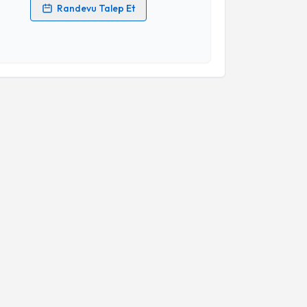
Randevu Talep Et
 verilerimin işlenmesine ilişkin
Aydınlatma Metni
'ni
 ve kişisel verilerimin belirtilen kapsamda
esini kabul ediyorum.
Takvim Talebini Gönder