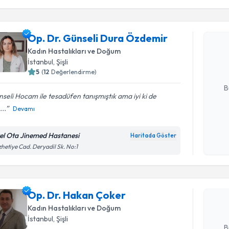
işlenm
Op. Dr. G
Op. Dr. Günseli Dura Özdemir
oluşturun. 
Kadın Hastalıkları ve Doğum
hazırlandığ
İstanbul
, Şişli
5
(
12
Değerlendirme)
E-posta Ad
B
seli Hocam ile tesadüfen tanışmıştık ama iyi ki de
...
Devamı
Kişisel
okudum
el Ota Jinemed Hastanesi
Haritada Göster
Randevu T
işlenm
hetiye Cad. Deryadil Sk. No:1
Op. Dr. H
bu uzmandan
Op. Dr. Hakan Çoker
posta ile bi
Kadın Hastalıkları ve Doğum
E-posta Ad
İstanbul
, Şişli
B