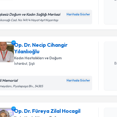
şkesiz Doğum ve Kadın Sağlığı Merkezi
Haritada Göster
Randevu T
Kişisel
ikonağı Cad. No 149/4 Hayat Apt Nişantaşı
okudum
işlenm
Op. Dr. Ne
oluşturun. 
Op. Dr. Necip Cihangir
hazırlandığ
Yılanlıoğlu
E-posta Ad
Kadın Hastalıkları ve Doğum
B
İstanbul
, Şişli
şli Memorial
Haritada Göster
Kişisel
eydanı, Piyalepaşa Blv., 34385
okudum
Randevu T
işlenm
Op. Dr. Fü
Op. Dr. Füreya Zilal Hocagil
oluşturun. 