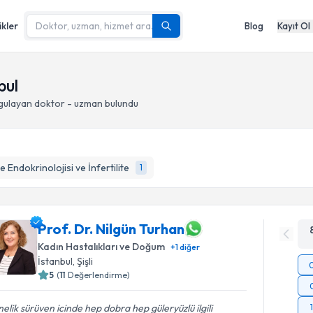
ikler
Blog
Kayıt Ol
bul
gulayan doktor - uzman bulundu
 Endokrinolojisi ve İnfertilite
1
Prof. Dr. Nilgün Turhan
Kadın Hastalıkları ve Doğum
+
1
diğer
İstanbul
, Şişli
5
(
11
Değerlendirme)
elik sürüven icinde hep dobra hep güleryüzlü ilgili