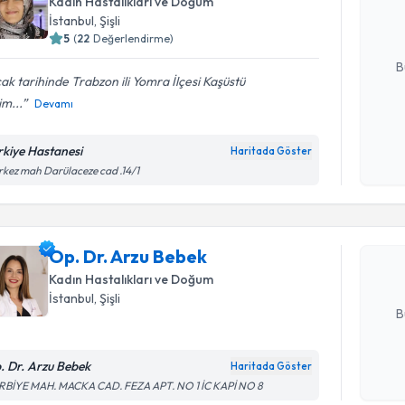
Kadın Hastalıkları ve Doğum
hazırlandığ
İstanbul
, Şişli
5
(
22
Değerlendirme)
E-posta Ad
B
k tarihinde Trabzon ili Yomra İlçesi Kaşüstü
im...
Devamı
Kişisel
okudum
rkiye Hastanesi
Haritada Göster
Randevu T
işlenm
kez mah Darülaceze cad .14/1
Op. Dr. A
bu uzmandan
Op. Dr. Arzu Bebek
posta ile bi
Kadın Hastalıkları ve Doğum
E-posta Ad
İstanbul
, Şişli
B
. Dr. Arzu Bebek
Haritada Göster
Randevu T
Kişisel
RBİYE MAH. MACKA CAD. FEZA APT. NO 1 İC KAPİ NO 8
okudum