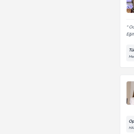
Oca
Eğit
Tü
Mer
Op
HA