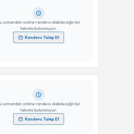
ında e-posta ile bilgilendireceğiz.
resiniz
u uzmandan online randevu alabileceğin bir
takvimi bulunmuyor.
Randevu Talep Et
 verilerimin işlenmesine ilişkin
Aydınlatma Metni
'ni
 ve kişisel verilerimin belirtilen kapsamda
akvimi Talebi
esini kabul ediyorum.
rzu Bebek
için randevu takvimi talebi oluşturun. Size
Takvim Talebini Gönder
 randevu almanız için bir takvim hazırlandığında e-
lgilendireceğiz.
resiniz
u uzmandan online randevu alabileceğin bir
takvimi bulunmuyor.
Randevu Talep Et
akvimi Talebi
 verilerimin işlenmesine ilişkin
Aydınlatma Metni
'ni
 ve kişisel verilerimin belirtilen kapsamda