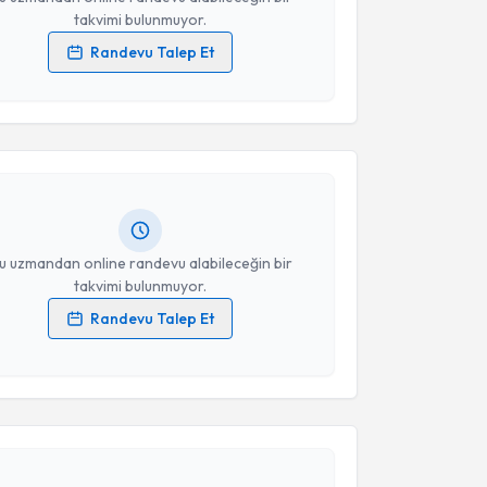
takvimi bulunmuyor.
Randevu Talep Et
akvimi Talebi
 verilerimin işlenmesine ilişkin
Aydınlatma Metni
'ni
 ve kişisel verilerimin belirtilen kapsamda
esini kabul ediyorum.
cip Cihangir Yılanlıoğlu
için randevu takvimi talebi
Size bu uzmandan randevu almanız için bir takvim
Takvim Talebini Gönder
ında e-posta ile bilgilendireceğiz.
resiniz
u uzmandan online randevu alabileceğin bir
takvimi bulunmuyor.
Randevu Talep Et
 verilerimin işlenmesine ilişkin
Aydınlatma Metni
'ni
 ve kişisel verilerimin belirtilen kapsamda
akvimi Talebi
esini kabul ediyorum.
reya Zilal Hocagil
Takvim Talebini Gönder
için randevu takvimi talebi
Size bu uzmandan randevu almanız için bir takvim