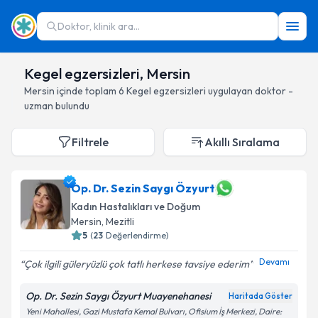
Doktor, klinik ara...
Kegel egzersizleri, Mersin
Mersin
içinde toplam
6
Kegel egzersizleri
uygulayan doktor -
uzman bulundu
Filtrele
Akıllı Sıralama
Op. Dr. Sezin Saygı Özyurt
Kadın Hastalıkları ve Doğum
Mersin
, Mezitli
5
(
23
Değerlendirme)
Devamı
Çok ilgili güleryüzlü çok tatlı herkese tavsiye ederim
Op. Dr. Sezin Saygı Özyurt Muayenehanesi
Haritada Göster
Yeni Mahallesi, Gazi Mustafa Kemal Bulvarı, Ofisium İş Merkezi, Daire: