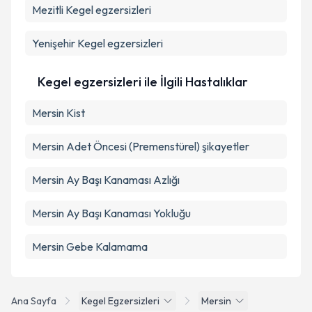
Mezitli
Kegel egzersizleri
Kişisel verilerimin işlenmesine ilişkin
Aydınlatma
Metni
'ni okudum ve kişisel verilerimin belirtilen
kapsamda işlenmesini kabul ediyorum.
Yenişehir
Kegel egzersizleri
Takvim Talebini Gönder
Kegel egzersizleri ile İlgili Hastalıklar
Mersin Kist
Mersin Adet Öncesi (Premenstürel) şikayetler
Mersin Ay Başı Kanaması Azlığı
Mersin Ay Başı Kanaması Yokluğu
Mersin Gebe Kalamama
Ana Sayfa
Kegel Egzersizleri
Mersin