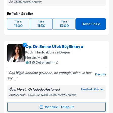
20, 33330 Mezitli / Mersin
En Yakın Saatler
Yarın
Yarın
Yarın
Daha Fazla
11:00
11:30
13:00
Op. Dr. Emine Ufuk Büyükkaya
Kadın Hastalıkları ve Doğum
Mersin
, Mezitli
5
(
5
Değerlendirme)
Cok bilgili, kendine guvenen, ne yaptigini bilen ve her
Devamı
seyi...
Özel Mersin Ortadoğu Hastanesi
Haritada Göster
Atatürk Mah., 31035. Sk. No:11, 33330 Mezitli/Mersin
Randevu Talep Et
Randevu Takvimi Talebi