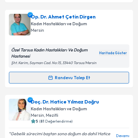
Op. Dr. Emine Ufuk Büyükkaya
için randevu takvimi
Op. Dr. Ahmet Çetin Dirgen
talebi oluşturun. Size bu uzmandan randevu almanız
Kadın Hastalıkları ve Doğum
için bir takvim hazırlandığında e-posta ile
Mersin
bilgilendireceğiz.
E-posta Adresiniz
Özel Tarsus Kadın Hastalıkları Ve Doğum
Haritada Göster
Hastanesi
Şht. Kerim, Sayman Cad. No:15, 33440 Tarsus/Mersin
Kişisel verilerimin işlenmesine ilişkin
Aydınlatma
Randevu Talep Et
Randevu Takvimi Talebi
Metni
'ni okudum ve kişisel verilerimin belirtilen
kapsamda işlenmesini kabul ediyorum.
Op. Dr. Ahmet Çetin Dirgen
için randevu takvimi
Doç. Dr. Hatice Yılmaz Doğru
talebi oluşturun. Size bu uzmandan randevu almanız
Takvim Talebini Gönder
Kadın Hastalıkları ve Doğum
için bir takvim hazırlandığında e-posta ile
Mersin
, Mezitli
bilgilendireceğiz.
5
(
81
Değerlendirme)
E-posta Adresiniz
Gebelik sürecimi baştan sona doğum da dahil Hatice
Devamı