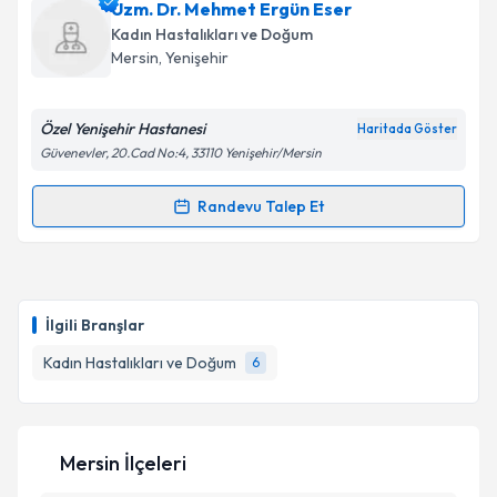
Op. Dr. İsmet Erat
için randevu takvimi talebi
Uzm. Dr. Mehmet Ergün Eser
oluşturun. Size bu uzmandan randevu almanız için bir
Kadın Hastalıkları ve Doğum
takvim hazırlandığında e-posta ile bilgilendireceğiz.
Takvim Talebini Gönder
Mersin
, Yenişehir
E-posta Adresiniz
Özel Yenişehir Hastanesi
Haritada Göster
Güvenevler, 20.Cad No:4, 33110 Yenişehir/Mersin
Kişisel verilerimin işlenmesine ilişkin
Aydınlatma
Randevu Talep Et
Randevu Takvimi Talebi
Metni
'ni okudum ve kişisel verilerimin belirtilen
kapsamda işlenmesini kabul ediyorum.
Uzm. Dr. Mehmet Ergün Eser
için randevu takvimi
talebi oluşturun. Size bu uzmandan randevu almanız
Takvim Talebini Gönder
İlgili Branşlar
için bir takvim hazırlandığında e-posta ile
bilgilendireceğiz.
Kadın Hastalıkları ve Doğum
6
E-posta Adresiniz
Mersin İlçeleri