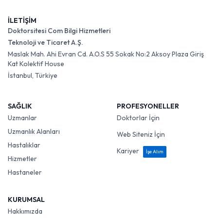
İLETİŞİM
Doktorsitesi Com Bilgi Hizmetleri
Teknoloji ve Ticaret A.Ş.
Maslak Mah. Ahi Evran Cd. A.O.S 55 Sokak No:2 Aksoy Plaza Giriş
Kat Kolektif House
İstanbul, Türkiye
SAĞLIK
PROFESYONELLER
Uzmanlar
Doktorlar İçin
Uzmanlık Alanları
Web Siteniz İçin
Hastalıklar
Kariyer
İşe Alım
Hizmetler
Hastaneler
KURUMSAL
Hakkımızda