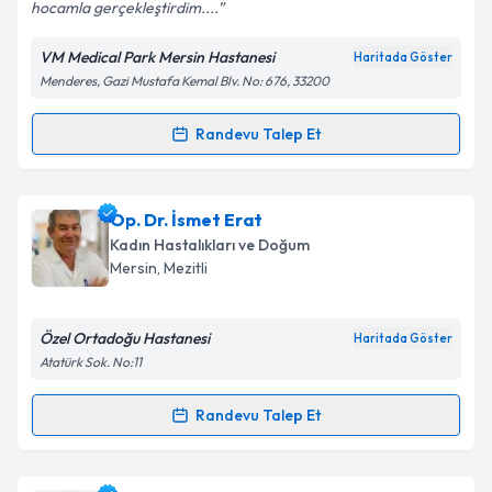
hocamla gerçekleştirdim....
VM Medical Park Mersin Hastanesi
Haritada Göster
Menderes, Gazi Mustafa Kemal Blv. No: 676, 33200
Kişisel verilerimin işlenmesine ilişkin
Aydınlatma
Metni
'ni okudum ve kişisel verilerimin belirtilen
kapsamda işlenmesini kabul ediyorum.
Randevu Talep Et
Randevu Takvimi Talebi
Takvim Talebini Gönder
Doç. Dr. Hatice Yılmaz Doğru
için randevu takvimi
Op. Dr. İsmet Erat
talebi oluşturun. Size bu uzmandan randevu almanız
Kadın Hastalıkları ve Doğum
için bir takvim hazırlandığında e-posta ile
Mersin
, Mezitli
bilgilendireceğiz.
E-posta Adresiniz
Özel Ortadoğu Hastanesi
Haritada Göster
Atatürk Sok. No:11
Randevu Talep Et
Randevu Takvimi Talebi
Kişisel verilerimin işlenmesine ilişkin
Aydınlatma
Metni
'ni okudum ve kişisel verilerimin belirtilen
kapsamda işlenmesini kabul ediyorum.