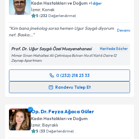
Kadın Hastalıkları ve Doğum
+
1
diğer
E-posta Adresiniz
İzmir
, Konak
5
(
232
Değerlendirme)
Kim bana jinekolog sorsa hemen Ugur Saygılı diyorum
Devamı
net. Baska...
Kişisel verilerimin işlenmesine ilişkin
Aydınlatma
Metni
'ni okudum ve kişisel verilerimin belirtilen
Prof. Dr. Uğur Saygılı Özel Muayenehanesi
Haritada Göster
kapsamda işlenmesini kabul ediyorum.
Mimar Sinan Mahallesi Ali Çetinkaya Bulvarı No:61 Kat:6 Daire:12
Zeynep Apartmanı
Takvim Talebini Gönder
0 (232) 218 23 33
Randevu Takvimi Talebi
Randevu Talep Et
Prof. Dr. Uğur Saygılı
için randevu takvimi talebi
oluşturun. Size bu uzmandan randevu almanız için bir
Op. Dr. Feyza Ağaca Güler
takvim hazırlandığında e-posta ile bilgilendireceğiz.
Kadın Hastalıkları ve Doğum
E-posta Adresiniz
İzmir
, Bayraklı
5
(
33
Değerlendirme)