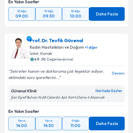
En Yakın Saatler
10 Ağu
10 Ağu
10 Ağu
Daha Fazla
09:00
09:30
10:00
Prof. Dr. Tevfik Güvenal
Kadın Hastalıkları ve Doğum
+
1
diğer
İzmir
, Konak
4.9
(
10
Değerlendirme)
Sekreter hanım ve doktoruma çok teşekkür ediyor.
Devamı
aklimdaki soru işaretlerini...
Güvenal Klinik
Haritada Göster
Şair Eşref Bulvarı N:68 Celardin Apt. Kat:4 Daire: 6 Alsancak
En Yakın Saatler
Yarın
Yarın
9 Ağu
Daha Fazla
14:00
14:30
11:00