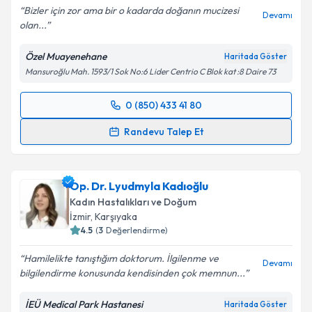
Bizler için zor ama bir o kadarda doğanın mucizesi
Devamı
olan...
Kişisel verilerimin işlenmesine ilişkin
Aydınlatma
Metni
'ni okudum ve kişisel verilerimin belirtilen
Özel Muayenehane
Haritada Göster
kapsamda işlenmesini kabul ediyorum.
Mansuroğlu Mah. 1593/1 Sok No:6 Lider Centrio C Blok kat :8 Daire 73
Takvim Talebini Gönder
0 (850) 433 41 80
Randevu Takvimi Talebi
Randevu Talep Et
Op. Dr. Feyza Ağaca Güler
için randevu takvimi
talebi oluşturun. Size bu uzmandan randevu almanız
Op. Dr. Lyudmyla Kadıoğlu
için bir takvim hazırlandığında e-posta ile
bilgilendireceğiz.
Kadın Hastalıkları ve Doğum
İzmir
, Karşıyaka
E-posta Adresiniz
4.5
(
3
Değerlendirme)
Hamilelikte tanıştığım doktorum‍️. İlgilenme ve
Devamı
bilgilendirme konusunda kendisinden çok memnun...
Kişisel verilerimin işlenmesine ilişkin
Aydınlatma
İEÜ Medical Park Hastanesi
Haritada Göster
Metni
'ni okudum ve kişisel verilerimin belirtilen