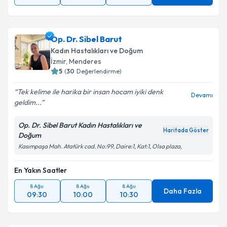
Op. Dr. Sibel Barut
Kadın Hastalıkları ve Doğum
İzmir
, Menderes
5
(
30
Değerlendirme)
Tek kelime ile harika bir insan hocam iyiki denk
Devamı
geldim...
Op. Dr. Sibel Barut Kadın Hastalıkları ve
Haritada Göster
Doğum
Kasımpaşa Mah. Atatürk cad. No:99, Daire:1, Kat:1, Olsa plaza,
En Yakın Saatler
8 Ağu
8 Ağu
8 Ağu
Daha Fazla
09:30
10:00
10:30