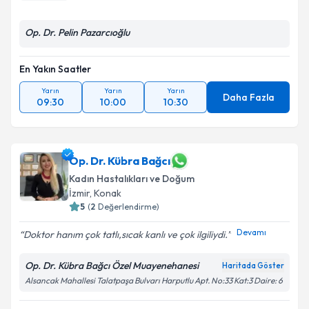
Op. Dr. Pelin Pazarcıoğlu
En Yakın Saatler
Yarın
Yarın
Yarın
Daha Fazla
09:30
10:00
10:30
Op. Dr. Kübra Bağcı
Kadın Hastalıkları ve Doğum
İzmir
, Konak
5
(
2
Değerlendirme)
Devamı
Doktor hanım çok tatlı,sıcak kanlı ve çok ilgiliydi.️
Op. Dr. Kübra Bağcı Özel Muayenehanesi
Haritada Göster
Alsancak Mahallesi Talatpaşa Bulvarı Harputlu Apt. No:33 Kat:3 Daire: 6