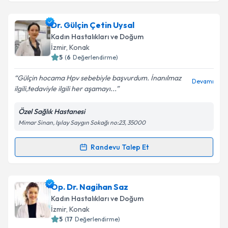
kapsamda işlenmesini kabul ediyorum.
Op. Dr. Sinan Kızılkaya
için randevu takvimi talebi
Dr. Gülçin Çetin Uysal
oluşturun. Size bu uzmandan randevu almanız için bir
Kadın Hastalıkları ve Doğum
Takvim Talebini Gönder
takvim hazırlandığında e-posta ile bilgilendireceğiz.
İzmir
, Konak
5
(
6
Değerlendirme)
E-posta Adresiniz
Gülçin hocama Hpv sebebiyle başvurdum. İnanılmaz
Devamı
ilgili,tedaviyle ilgili her aşamayı...
Özel Sağlık Hastanesi
Kişisel verilerimin işlenmesine ilişkin
Aydınlatma
Mimar Sinan, Işılay Saygın Sokağı no:23, 35000
Metni
'ni okudum ve kişisel verilerimin belirtilen
kapsamda işlenmesini kabul ediyorum.
Randevu Talep Et
Randevu Takvimi Talebi
Takvim Talebini Gönder
Dr. Gülçin Çetin Uysal
için randevu takvimi talebi
Op. Dr. Nagihan Saz
oluşturun. Size bu uzmandan randevu almanız için bir
Kadın Hastalıkları ve Doğum
takvim hazırlandığında e-posta ile bilgilendireceğiz.
İzmir
, Konak
5
(
17
Değerlendirme)
E-posta Adresiniz