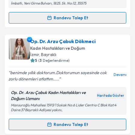
İmbatlı, Yeni Girne Bulvarı, 1825. Sk. No:12, 35575
kapsamda işlenmesini kabul ediyorum.
Randevu Talep Et
Randevu Takvimi Talebi
Takvim Talebini Gönder
Op. Dr. Lyudmyla Kadıoğlu
için randevu takvimi
Op. Dr. Arzu Çabuk Dökmeci
talebi oluşturun. Size bu uzmandan randevu almanız
Kadın Hastalıkları ve Doğum
için bir takvim hazırlandığında e-posta ile
İzmir
, Bayraklı
bilgilendireceğiz.
5
(
3
Değerlendirme)
E-posta Adresiniz
benimde yıllık doktorum.Doktorumun sayesinde cok
Devamı
zorlu dönemleri atlattım.....
Op. Dr. Arzu Çabuk Kadın Hastalıkları ve
Haritada Göster
Doğum Uzmanı
Kişisel verilerimin işlenmesine ilişkin
Aydınlatma
Mansuroğlu Mahallesi 1593/1 Sokak No:6 Lider Centrio C Blok Kat:4
Metni
'ni okudum ve kişisel verilerimin belirtilen
Daire:37 Bayraklı Adliyesi yakını,
kapsamda işlenmesini kabul ediyorum.
Randevu Talep Et
Randevu Takvimi Talebi
Takvim Talebini Gönder