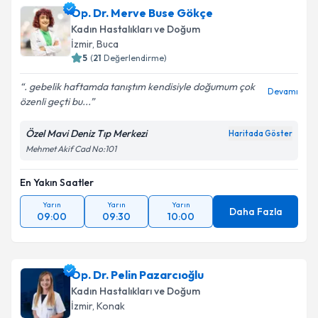
Op. Dr. Merve Buse Gökçe
Kadın Hastalıkları ve Doğum
İzmir
, Buca
5
(
21
Değerlendirme)
. gebelik haftamda tanıştım kendisiyle doğumum çok
Devamı
özenli geçti bu...
Özel Mavi Deniz Tıp Merkezi
Haritada Göster
Mehmet Akif Cad No:101
En Yakın Saatler
Yarın
Yarın
Yarın
Daha Fazla
09:00
09:30
10:00
Op. Dr. Pelin Pazarcıoğlu
Kadın Hastalıkları ve Doğum
İzmir
, Konak