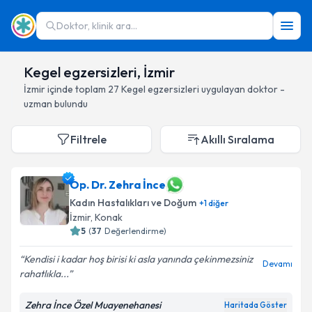
Doktor, klinik ara...
Kegel egzersizleri, İzmir
İzmir
içinde toplam
27
Kegel egzersizleri
uygulayan doktor -
uzman bulundu
Filtrele
Akıllı Sıralama
Op. Dr. Zehra İnce
Kadın Hastalıkları ve Doğum
+
1
diğer
İzmir
, Konak
5
(
37
Değerlendirme)
Kendisi i kadar hoş birisi ki asla yanında çekinmezsiniz
Devamı
rahatlıkla...
Zehra İnce Özel Muayenehanesi
Haritada Göster