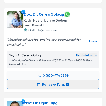
Doç. Dr. Ceren Gölbaşı
Kadın Hastalıkları ve Doğum
İzmir
, Bayraklı
5
(
310
Değerlendirme)
Kesinlikle çok profesyonel ve aşırı sakin bir doktor
Devamı
süreci çok...
Doç. Dr. Ceren Gölbaşı
Haritada Göster
Adalet Mahallesi Manas Bulvarı No:47/B Kat: 26 Daire:2608 Folkart
Towers A Blok
0 (850) 474 22 59
Randevu Takvimi Talebi
Randevu Talep Et
Doç. Dr. Ceren Gölbaşı
için randevu takvimi talebi
oluşturun. Size bu uzmandan randevu almanız için bir
Prof. Dr. Uğur Saygılı
takvim hazırlandığında e-posta ile bilgilendireceğiz.