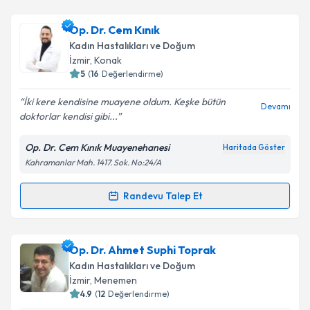
Op. Dr. Arzu Çabuk Dökmeci
için randevu takvimi
Op. Dr. Cem Kınık
talebi oluşturun. Size bu uzmandan randevu almanız
Kadın Hastalıkları ve Doğum
için bir takvim hazırlandığında e-posta ile
İzmir
, Konak
bilgilendireceğiz.
5
(
16
Değerlendirme)
E-posta Adresiniz
İki kere kendisine muayene oldum. Keşke bütün
Devamı
doktorlar kendisi gibi...
Op. Dr. Cem Kınık Muayenehanesi
Haritada Göster
Kahramanlar Mah. 1417. Sok. No:24/A
Kişisel verilerimin işlenmesine ilişkin
Aydınlatma
Metni
'ni okudum ve kişisel verilerimin belirtilen
kapsamda işlenmesini kabul ediyorum.
Randevu Talep Et
Randevu Takvimi Talebi
Takvim Talebini Gönder
Op. Dr. Cem Kınık
için randevu takvimi talebi
Op. Dr. Ahmet Suphi Toprak
oluşturun. Size bu uzmandan randevu almanız için bir
Kadın Hastalıkları ve Doğum
takvim hazırlandığında e-posta ile bilgilendireceğiz.
İzmir
, Menemen
4.9
(
12
Değerlendirme)
E-posta Adresiniz