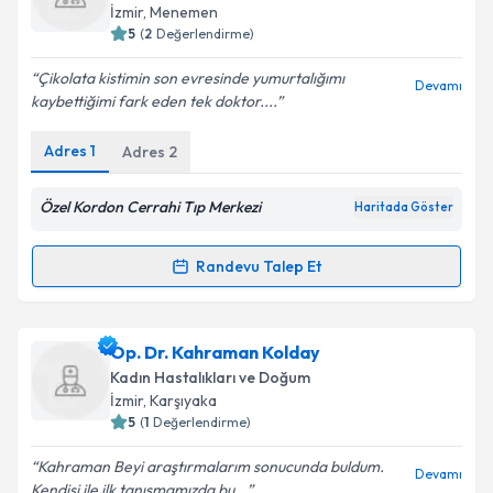
takvim hazırlandığında e-posta ile bilgilendireceğiz.
İzmir
, Menemen
5
(
2
Değerlendirme)
E-posta Adresiniz
Çikolata kistimin son evresinde yumurtalığımı
Devamı
kaybettiğimi fark eden tek doktor....
Adres
1
Adres
2
Kişisel verilerimin işlenmesine ilişkin
Aydınlatma
Metni
'ni okudum ve kişisel verilerimin belirtilen
kapsamda işlenmesini kabul ediyorum.
Özel Kordon Cerrahi Tıp Merkezi
Haritada Göster
Randevu Talep Et
Takvim Talebini Gönder
Randevu Takvimi Talebi
Dr. Cavit Mete Tarcan
için randevu takvimi talebi
Op. Dr. Kahraman Kolday
oluşturun. Size bu uzmandan randevu almanız için bir
Kadın Hastalıkları ve Doğum
takvim hazırlandığında e-posta ile bilgilendireceğiz.
İzmir
, Karşıyaka
5
(
1
Değerlendirme)
E-posta Adresiniz
Kahraman Beyi araştırmalarım sonucunda buldum.
Devamı
Kendisi ile ilk tanışmamızda bu...