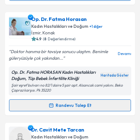
Metni
'ni okudum ve kişisel verilerimin belirtilen
kapsamda işlenmesini kabul ediyorum.
Op. Dr. Hatice İşcanlı Ermin
için randevu takvimi
Op. Dr. Fatma Horasan
talebi oluşturun. Size bu uzmandan randevu almanız
Takvim Talebini Gönder
Kadın Hastalıkları ve Doğum
+
1
diğer
için bir takvim hazırlandığında e-posta ile
İzmir
, Konak
bilgilendireceğiz.
4.9
(
8
Değerlendirme)
E-posta Adresiniz
Doktor hanıma bir tavsiye sonucu ulaştım. Benimle
Devamı
güleryüzüyle çok yakından...
Op. Dr. Fatma HORASAN Kadın Hastalıkları
Haritada Göster
Doğum, Tüp Bebek İnfertilite Kliniği
Kişisel verilerimin işlenmesine ilişkin
Aydınlatma
Şair eşref bulvarı no 82/1 daire 5 şair apt. Alsancak cami yakını. Beko
Metni
'ni okudum ve kişisel verilerimin belirtilen
Çapraz karşısı. Pk 35220
kapsamda işlenmesini kabul ediyorum.
Randevu Talep Et
Randevu Takvimi Talebi
Takvim Talebini Gönder
Op. Dr. Fatma Horasan
için randevu takvimi talebi
Dr. Cavit Mete Tarcan
oluşturun. Size bu uzmandan randevu almanız için bir
Kadın Hastalıkları ve Doğum