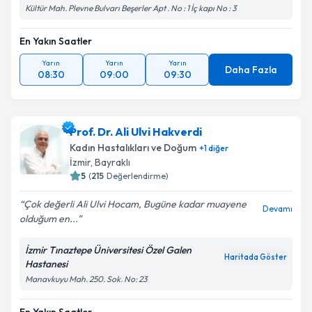
Kültür Mah. Plevne Bulvarı Beşerler Apt . No : 1 İç kapı No : 3
En Yakın Saatler
Yarın
Yarın
Yarın
Daha Fazla
08:30
09:00
09:30
Prof. Dr. Ali Ulvi Hakverdi
Kadın Hastalıkları ve Doğum
+
1
diğer
İzmir
, Bayraklı
5
(
215
Değerlendirme)
Çok değerli Ali Ulvi Hocam, Bugüne kadar muayene
Devamı
olduğum en...
İzmir Tınaztepe Üniversitesi Özel Galen
Haritada Göster
Hastanesi
Manavkuyu Mah. 250. Sok. No: 23