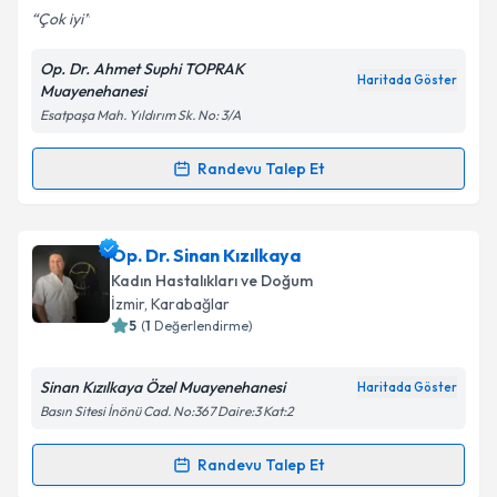
Çok iyi
Op. Dr. Ahmet Suphi TOPRAK
Haritada Göster
Muayenehanesi
Kişisel verilerimin işlenmesine ilişkin
Aydınlatma
Esatpaşa Mah. Yıldırım Sk. No: 3/A
Metni
'ni okudum ve kişisel verilerimin belirtilen
kapsamda işlenmesini kabul ediyorum.
Randevu Talep Et
Randevu Takvimi Talebi
Takvim Talebini Gönder
Op. Dr. Ahmet Suphi Toprak
için randevu takvimi
Op. Dr. Sinan Kızılkaya
talebi oluşturun. Size bu uzmandan randevu almanız
Kadın Hastalıkları ve Doğum
için bir takvim hazırlandığında e-posta ile
İzmir
, Karabağlar
bilgilendireceğiz.
5
(
1
Değerlendirme)
E-posta Adresiniz
Sinan Kızılkaya Özel Muayenehanesi
Haritada Göster
Basın Sitesi İnönü Cad. No:367 Daire:3 Kat:2
Randevu Talep Et
Randevu Takvimi Talebi
Kişisel verilerimin işlenmesine ilişkin
Aydınlatma
Metni
'ni okudum ve kişisel verilerimin belirtilen