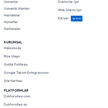
Uzmanlar
Doktorlar İçin
Uzmanlık Alanları
Web Siteniz İçin
Hastalıklar
Kariyer
İşe Alım
Hizmetler
Hastaneler
KURUMSAL
Hakkımızda
Bize Ulaşın
Gizlilik Politikası
Google Takvim Entegrasyonu
Site Haritası
PLATFORMLAR
Doktorsitesi.com
Doktorsitesi.az