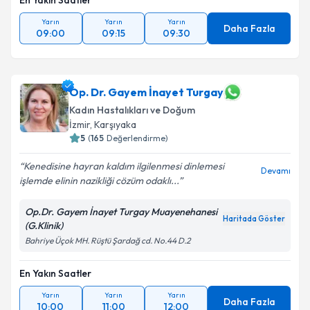
En Yakın Saatler
Yarın
Yarın
Yarın
Daha Fazla
09:00
09:15
09:30
Op. Dr. Gayem İnayet Turgay
Kadın Hastalıkları ve Doğum
İzmir
, Karşıyaka
5
(
165
Değerlendirme)
Kenedisine hayran kaldım ilgilenmesi dinlemesi
Devamı
işlemde elinin nazikliği cözüm odaklı...
Op.Dr. Gayem İnayet Turgay Muayenehanesi
Haritada Göster
(G.Klinik)
Bahriye Üçok MH. Rüştü Şardağ cd. No.44 D.2
En Yakın Saatler
Yarın
Yarın
Yarın
Daha Fazla
10:00
11:00
12:00