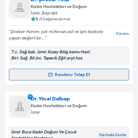
oluşturun. Size bu uzmandan randevu almanız için bir
Kadın Hastalıkları ve Doğum
takvim hazırlandığında e-posta ile bilgilendireceğiz.
Takvim Talebini Gönder
İzmir
, Bayraklı
5
(
1
Değerlendirme)
E-posta Adresiniz
Şivekar Hanım; çok mütevazi,asil ve işini layıkıyla
Devamı
yapan değerli bir...
T.c. Sağ.bak. İzmir Kuzey Bölg.kamu Hast.
Kişisel verilerimin işlenmesine ilişkin
Aydınlatma
Birl. Sağ. Bil.üni. Tepecik Eğit.arşt.has
Metni
'ni okudum ve kişisel verilerimin belirtilen
kapsamda işlenmesini kabul ediyorum.
Randevu Talep Et
Randevu Takvimi Talebi
Takvim Talebini Gönder
Dr. Şivekar Tınar
için randevu takvimi talebi
Dr. Yücel Dalbaşı
oluşturun. Size bu uzmandan randevu almanız için bir
Kadın Hastalıkları ve Doğum
takvim hazırlandığında e-posta ile bilgilendireceğiz.
İzmir
E-posta Adresiniz
İzmir Buca Kadın Doğum Ve Çocuk
Haritada Göster