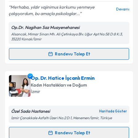
Merhaba, yıldır vajinimus korkumu yenmeye
Devamı
çalışıyordum, bu amaçla psikologlar...
Op.Dr. Nagihan Saz Muayenehanesi
Kişisel verilerimin işlenmesine ilişkin
Aydınlatma
Alsancak, Mimar Sinan Mh. Ali Çetinkaya Blv. Uğur Apt No:58 D:8 K:3,
Metni
'ni okudum ve kişisel verilerimin belirtilen
35220 Konak/İzmir
kapsamda işlenmesini kabul ediyorum.
Randevu Talep Et
Randevu Takvimi Talebi
Takvim Talebini Gönder
Op. Dr. Nagihan Saz
için randevu takvimi talebi
Op. Dr. Hatice İşcanlı Ermin
oluşturun. Size bu uzmandan randevu almanız için bir
Kadın Hastalıkları ve Doğum
takvim hazırlandığında e-posta ile bilgilendireceğiz.
İzmir
E-posta Adresiniz
Özel Sada Hastanesi
Haritada Göster
İzmir Çanakkale Asfaltı Üzeri No:2 D:1, Menemen/İzmir, Türkiye
Kişisel verilerimin işlenmesine ilişkin
Aydınlatma
Randevu Talep Et
Randevu Takvimi Talebi