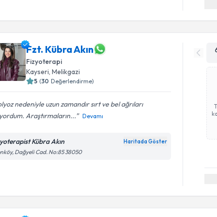
Fzt. Kübra Akın
Fizyoterapi
Kayseri
,
Melikgazi
5
(
30
Değerlendirme)
lyoz nedeniyle uzun zamandır sırt ve bel ağrıları
ka
yordum. Araştırmaların...
Devamı
zyoterapist Kübra Akın
Haritada Göster
nköy, Dağyeli Cad. No:85 38050