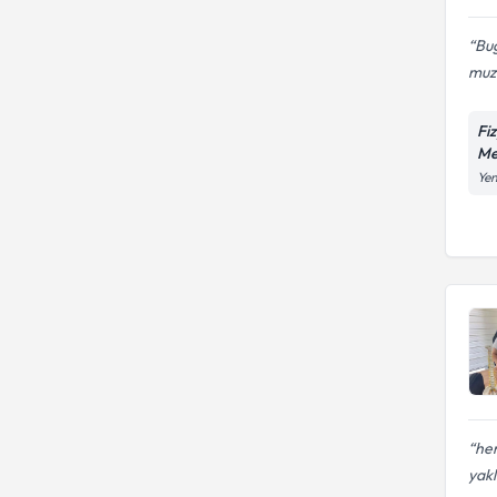
Bu
muzd
Fi
Me
Yen
her
yak