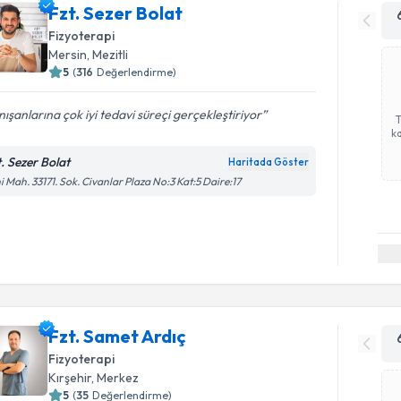
Fzt. Sezer Bolat
Fizyoterapi
Mersin
,
Mezitli
5
(
316
Değerlendirme)
ışanlarına çok iyi tedavi süreçi gerçekleştiriyor
ka
t. Sezer Bolat
Haritada Göster
i Mah. 33171. Sok. Civanlar Plaza No:3 Kat:5 Daire:17
Fzt. Samet Ardıç
Fizyoterapi
Kırşehir
,
Merkez
5
(
35
Değerlendirme)