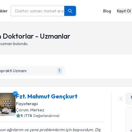
ikler
Blog
Kayıt Ol
an Doktorlar - Uzmanlar
 uzman bulundu.
oprakti Uzmanı
1
Fzt. Mahmut Gençkurt
Fizyoterapi
Çorum
,
Merkez
5
(
778
Değerlendirme)
un ağrılarım ve çene problemlerim için başvurdum. Diş