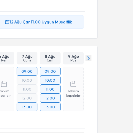
12 Ağu
Çar
11:00
Uygun Müsaitlik
6 Ağu
7 Ağu
8 Ağu
9 Ağu
Per
Cum
Cmt
Paz
09:00
09:00
10:00
10:00
11:00
11:00
Takvim
Takvim
palıdır
kapalıdır
12:00
12:00
13:00
13:00