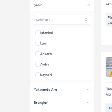
sık
Şehir
Online danışmanlık sunan
uzmanları göster
Fi
Çep
İstanbul
İzmir
Ankara
Aydın
Kayseri
Adana
Anl
Yakınımda Ara
bile
Bursa
Branşlar
Konumuma yakın uzmanları
A
göster