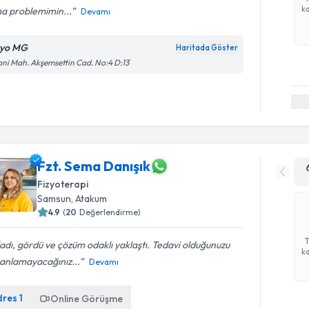
ka
ma problemimin...
Devamı
zyo MG
Haritada Göster
ni Mah. Akşemsettin Cad. No:4 D:13
Fzt. Sema Danışık
Fizyoterapi
Samsun
,
Atakum
4.9
(
20
Değerlendirme)
adı, gördü ve çözüm odaklı yaklaştı. Tedavi olduğunuzu
ka
 anlamayacağınız...
Devamı
dres
1
Online Görüşme