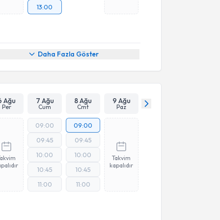
13:00
Daha Fazla Göster
6 Ağu
7 Ağu
8 Ağu
9 Ağu
Per
Cum
Cmt
Paz
09:00
09:00
09:45
09:45
10:00
10:00
Takvim
Takvim
palıdır
kapalıdır
10:45
10:45
11:00
11:00