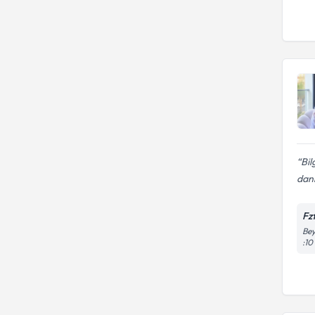
Bil
dan
Fz
Bey
:10