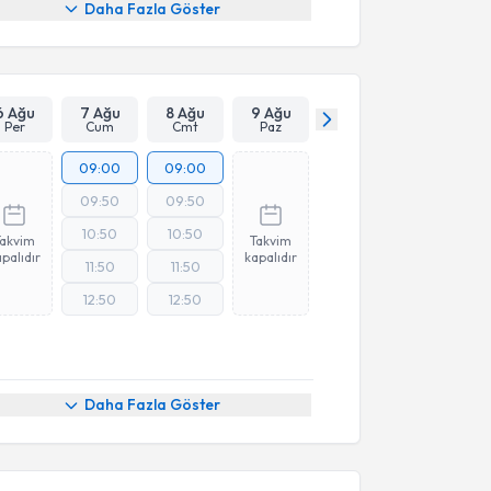
Daha Fazla Göster
6 Ağu
7 Ağu
8 Ağu
9 Ağu
Per
Cum
Cmt
Paz
09:00
09:00
09:50
09:50
10:50
10:50
Takvim
Takvim
palıdır
kapalıdır
11:50
11:50
12:50
12:50
Daha Fazla Göster