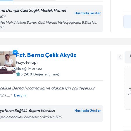
ma Danışık Özel Sağlık Meslek Hizmet
Haritada Göster
rimi
fez Mah. Atakum Bulvarı Cad. Marina Vista İş Merkezi B Blok No:
30
Fzt. Berna Çelik Akyüz
Fizyoterapi
Elazığ
,
Merkez
5
(
500
Değerlendirme)
elikle Berna hocama ilgi ve alakası için çok teşekkür
ka
im....
Devamı
zyoform Sağlıklı Yaşam Merkezi
Haritada Göster
şehir Mahallesi Zeybekler Sokak No:50/1