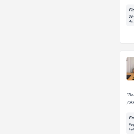
Fi
Süm
An
Bel
yak
Fz
Foç
Fe