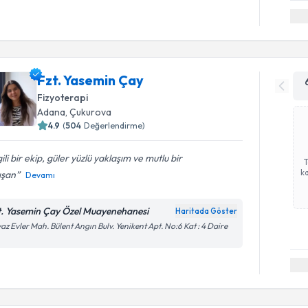
Fzt. Yasemin Çay
Fizyoterapi
Adana
,
Çukurova
4.9
(
504
Değerlendirme)
gili bir ekip, güler yüzlü yaklaşım ve mutlu bir
ka
ışan
Devamı
t. Yasemin Çay Özel Muayenehanesi
Haritada Göster
az Evler Mah. Bülent Angın Bulv. Yenikent Apt. No:6 Kat : 4 Daire