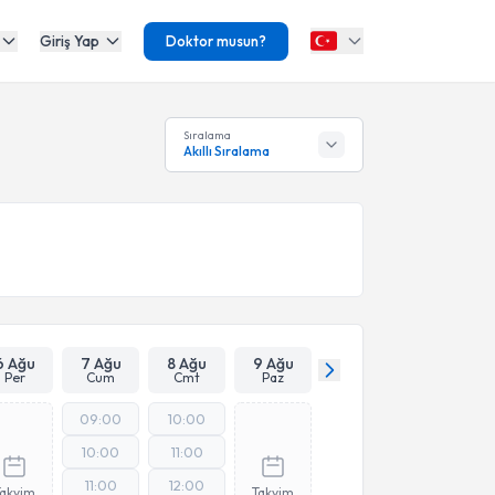
Giriş Yap
Doktor musun?
Sıralama
Akıllı Sıralama
6 Ağu
7 Ağu
8 Ağu
9 Ağu
Per
Cum
Cmt
Paz
09:00
10:00
10:00
11:00
11:00
12:00
Takvim
Takvim