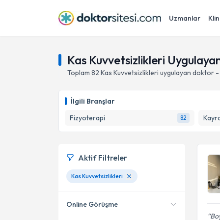
Uzmanlar
Klin
Kas Kuvvetsizlikleri Uygulay
Toplam
82
Kas Kuvvetsizlikleri
uygulayan doktor -
İlgili Branşlar
Fizyoterapi
Kayr
82
Aktif Filtreler
Kas Kuvvetsizlikleri
Online Görüşme
Boy