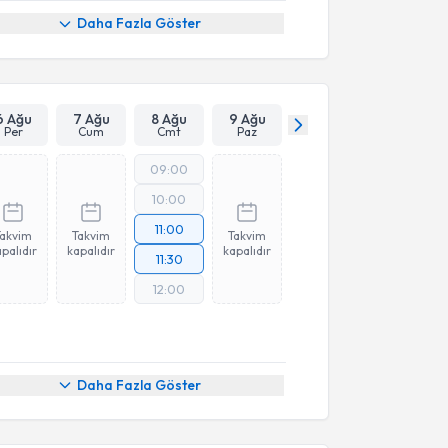
Daha Fazla Göster
6 Ağu
7 Ağu
8 Ağu
9 Ağu
Per
Cum
Cmt
Paz
09:00
10:00
11:00
Takvim
Takvim
Takvim
palıdır
kapalıdır
kapalıdır
11:30
12:00
Daha Fazla Göster