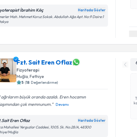
zyoterapist İbrahim Kılıç
Haritada Göster
erler Mah. Mehmet Koruz Sokak. Abdullah Ağa Apt. No:9 Daire:1
takya
Fzt. Sait Eren Oflaz
Fizyoterapi
Muğla
,
Fethiye
5
(
18
Değerlendirme)
 ağrılarım büyük oranda azaldı. Eren hocamın
ka
laşımından çok memnunum.
Devamı
t.Sait Eren Oflaz
Haritada Göster
a Mahallesi Yerguzlar Caddesi, 1005. Sk. No:28/A, 48300
thiye/Muğla