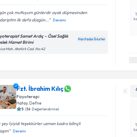
gün çok mutluyum günlerdir ayak düşmesinden
ka
ariptim ilk defa düzgün...
Devamı
zyoterapist Samet Ardıç – Özel Sağlık
Haritada Göster
slek Hizmet Birimi
ice Mah. Atatürk Cad. No:42
Fzt. İbrahim Kılıç
Fizyoterapi
Hatay
,
Defne
5
(
36
Değerlendirme)
 şey İyiyidi teşekkürler uzman kadro bilinçli
ka
laşım
Devamı