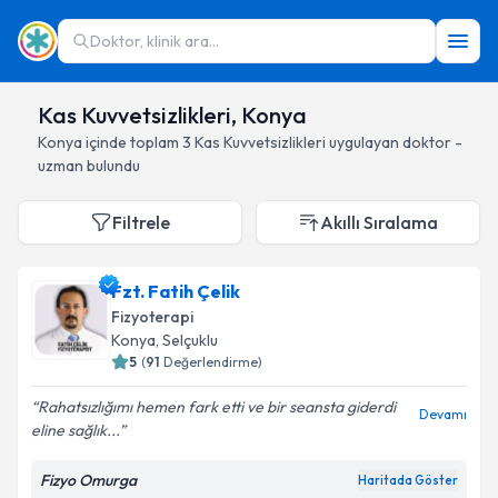
Doktor, klinik ara...
Kas Kuvvetsizlikleri, Konya
Konya
içinde toplam
3
Kas Kuvvetsizlikleri
uygulayan doktor -
uzman bulundu
Filtrele
Akıllı Sıralama
Fzt. Fatih Çelik
Fizyoterapi
Konya
, Selçuklu
5
(
91
Değerlendirme)
Rahatsızlığımı hemen fark etti ve bir seansta giderdi
Devamı
eline sağlık...
Fizyo Omurga
Haritada Göster