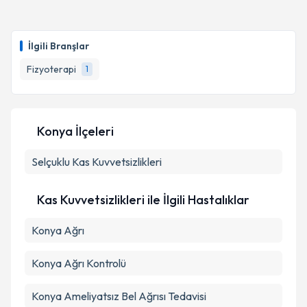
Fzt. Saad Toksöz
için randevu takvimi talebi
oluşturun. Size bu uzmandan randevu almanız için bir
İlgili Branşlar
takvim hazırlandığında e-posta ile bilgilendireceğiz.
Fizyoterapi
1
E-posta Adresiniz
Konya İlçeleri
Kişisel verilerimin işlenmesine ilişkin
Aydınlatma
Selçuklu
Metni
Kas Kuvvetsizlikleri
'ni okudum ve kişisel verilerimin belirtilen
kapsamda işlenmesini kabul ediyorum.
Kas Kuvvetsizlikleri ile İlgili Hastalıklar
Takvim Talebini Gönder
Konya Ağrı
Konya Ağrı Kontrolü
Konya Ameliyatsız Bel Ağrısı Tedavisi