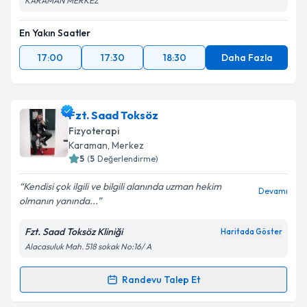
KARAMAN MERKEZ
En Yakın Saatler
17:00
17:30
18:30
Daha Fazla
Fzt. Saad Toksöz
Fizyoterapi
Karaman
, Merkez
5
(
5
Değerlendirme)
Kendisi çok ilgili ve bilgili alanında uzman hekim
Devamı
olmanın yanında...
Fzt. Saad Toksöz Kliniği
Haritada Göster
Alacasuluk Mah. 518 sokak No:16/ A
Randevu Talep Et
Randevu Takvimi Talebi