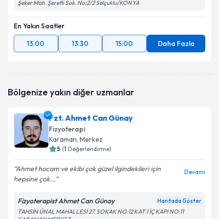
Şeker Mah. Şerefli Sok. No:2/2 Selçuklu/KONYA
En Yakın Saatler
13:00
13:30
15:00
Daha Fazla
Bölgenize yakın diğer uzmanlar
Fzt. Ahmet Can Günay
Fizyoterapi
Karaman
, Merkez
5
(
1
Değerlendirme)
Ahmet hocam ve ekibi çok güzel ilgindekileri için
Devamı
hepsine çok...
Fizyoterapist Ahmet Can Günay
Haritada Göster
TAHSİN ÜNAL MAHALLESİ 27. SOKAK NO:12 KAT:1 İÇ KAPI NO:11